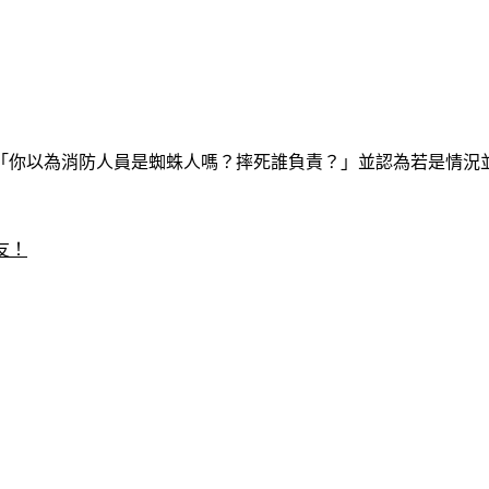
「你以為消防人員是蜘蛛人嗎？摔死誰負責？」
並認為若是情況
友！