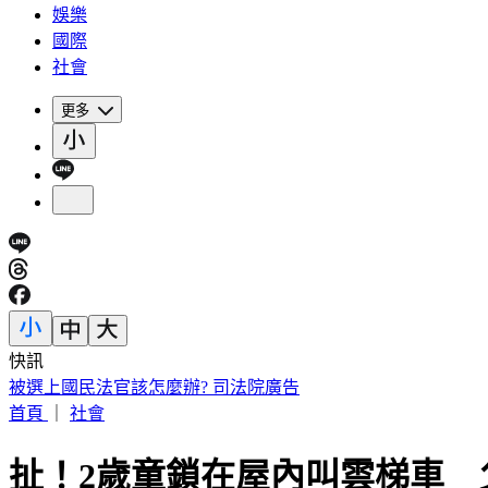
娛樂
國際
社會
更多
快訊
勸學生回座位遭刺傷！台中女老師「右眼重創恐失明」決定提
首頁
｜
社會
扯！2歲童鎖在屋內叫雲梯車 