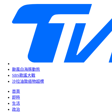
颱風白海豚動態
SBS歌謠大戰
沙拉油致癌物超標
首頁
即時
生活
政治