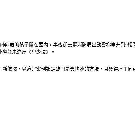
年僅2歲的孩子關在屋內，事後卻去電消防局出動雲梯車升到9樓
此舉並未違反《兒少法》。
判斷依據，以這起案例認定破門是最快速的方法，且獲得屋主同