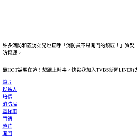
許多消防和義消弟兄也直呼「消防員不是開門的鎖匠！」質疑
防資源。
最HOT話題在這！想跟上時事，快點我加入TVBS新聞LINE好
鎖匠
蜘蛛人
賠償
消防局
雲梯車
門鎖
澆花
開門