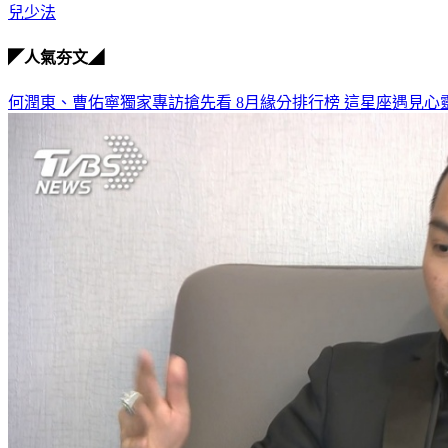
兒少法
◤人氣夯文◢
何潤東、曹佑寧獨家專訪搶先看
8月緣分排行榜 這星座遇見心