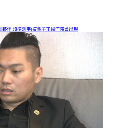
靈夥伴
超準測字!這輩子正緣何時會出現