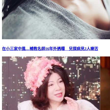
在小三家中風…補教名師16年外遇曝 兒探病見2人喇舌