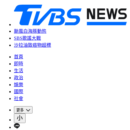
颱風白海豚動態
SBS歌謠大戰
沙拉油致癌物超標
首頁
即時
生活
政治
娛樂
國際
社會
更多