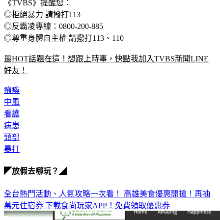
《TVBS》提醒您：
◎拒絕暴力 請撥打113
◎反霸凌專線：0800-200-885
◎尊重身體自主權 請撥打113、110
最HOT話題在這！想跟上時事，快點我加入TVBS新聞LINE
好友！
癱瘓
中風
看護
病患
頭部
暴打
◤放假去哪玩？◢
全台熱門活動、人氣攻略一次看！
高雄美食優惠開搶！再抽
萬元住宿券
下載食尚玩家APP！免費領取優惠券