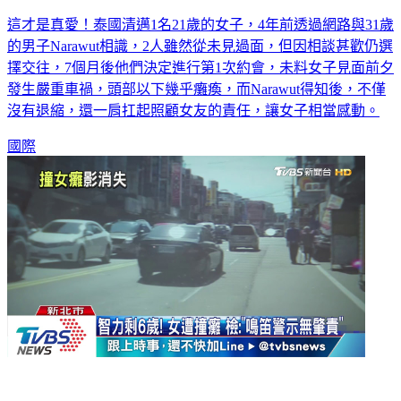
這才是真愛！泰國清邁1名21歲的女子，4年前透過網路與31歲
的男子Narawut相識，2人雖然從未見過面，但因相談甚歡仍選
擇交往，7個月後他們決定進行第1次約會，未料女子見面前夕
發生嚴重車禍，頭部以下幾乎癱瘓，而Narawut得知後，不僅
沒有退縮，還一肩扛起照顧女友的責任，讓女子相當感動。
國際