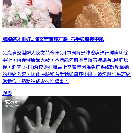
肺腺癌才剛好...陳文茜驚爆左臉+右手如癱瘓中風
61歲資深媒體人陳文茜今年3月中因罹患肺腺癌進行腫瘤切除
手術，術後健康無大礙，不過繼先前她自爆右肺還有1顆腫瘤
後，昨天(27日)深夜她在臉書上又驚爆因為免疫系統改攻擊她
的神經系統，因此左臉和右手猶如癱瘓中風，被名醫告誡若經
常發作，恐將造成永久性傷害。
娛樂