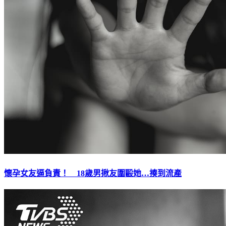
懷孕女友逼負責！ 18歲男揪友圍毆她…揍到流產