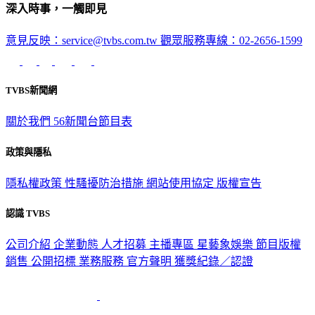
深入時事，一觸即見
意見反映：service@tvbs.com.tw
觀眾服務專線：02-2656-1599
TVBS新聞網
關於我們
56新聞台節目表
政策與隱私
隱私權政策
性騷擾防治措施
網站使用協定
版權宣告
認識 TVBS
公司介紹
企業動態
人才招募
主播專區
星藝象娛樂
節目版權
銷售
公開招標
業務服務
官方聲明
獲獎紀錄／認證