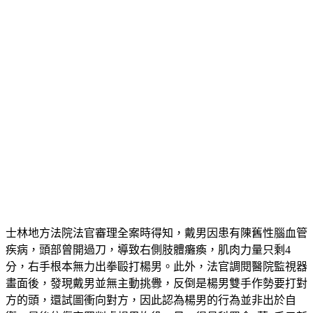
士林地方法院法官審理全案時得知，戴男因患有陳舊性腦血管
疾病，頭部曾開過刀，導致右側肢體癱瘓，肌肉力量只剩4
分，右手根本無力出拳毆打楊男。此外，法官調閱醫院監視器
畫面後，發現戴男並無主動挑釁，反倒是楊男雙手作勢要打對
方的頭，還試圖衝向對方，因此認為楊男的行為並非出於自