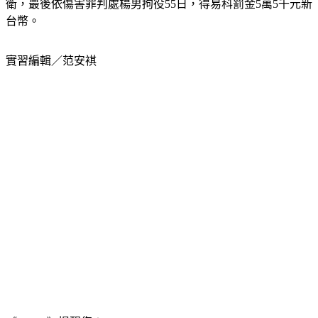
衛，最後依傷害罪判處楊男拘役55日，得易科罰金5萬5千元新
台幣。
實習編輯／范安褀