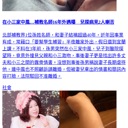
在小三家中風…補教名師16年外遇曝 兒探病見2人喇舌
北部補教界1位孫姓名師，和妻子結褵超過40年，近年因事業
有成，常藉口「要幫學生補習」半夜離家外出，假日還到宜蘭
上課。不料在3年前，孫男突然在小三家中風，兒子到醫院探
望時，竟意外撞見父親和小三激吻，事後妻子更是找出許多丈
夫和小三之間的露骨情書。沒想到事後孫男稱說妻子長期虐待
他，連中風也不照顧訴請離婚，但被妻兒拿出的情書和簡訊內
容打臉，法院駁回不准離婚。
社會