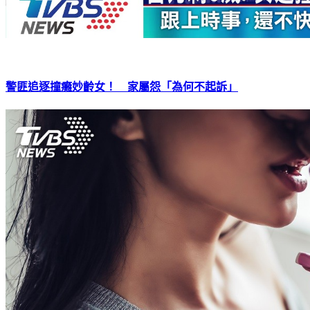
警匪追逐撞癱妙齡女！ 家屬怨「為何不起訴」