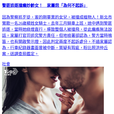
警匪追逐撞癱妙齡女！ 家屬怨「為何不起訴」
因為警察抓歹徒，害的剛畢業的女兒，被撞成植物人！新北市
鶯歌一名26歲楊姓女騎士，去年三月騎車上班，途中遇到警匪
追逐，當時她綠燈直行，導致整個人被撞飛，從此癱瘓無法說
話。家屬打官司追究警方責任，但地檢署卻認為，警方當時鳴
笛，也有開啟警示燈，因此判定兩度不起訴處分。不過家屬認
為，行車紀錄器畫面曾被中斷，質疑有瑕疵，盼比照洪仲丘
案，送調查局鑑定。
社會