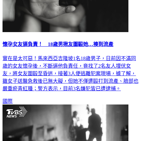
懷孕女友逼負責！ 18歲男揪友圍毆她…揍到流產
實在是太可惡！馬來西亞吉隆坡1名18歲男子，日前因不滿同
歲的女友懷孕後，不斷逼他負責任，竟找了2名友人埋伏女
友，將女友圍毆至昏迷，接著3人便逃離犯案現場，據了解，
雖女子送醫急救後已無大礙，但她不僅遭毆打到流產、臉部也
嚴重瘀青紅腫；警方表示，目前3名嫌犯皆已遭逮捕。
國際