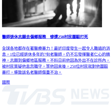
醫師退休志願去偏鄉服務 慘遭250村民圍毆打死
全球各地都存在著醫療暴力！最近印度發生一起令人難過的消
息，1位已經退休多年的7旬老醫師，仍不忘發揮醫者仁心的精
神，志願到偏鄉地區服務。不料日前他因為外出不在診所內，
被村民質疑他怠忽職守，等他回來後，250位村民就對他圍毆
暴打，導致該名老醫師傷重不治。
國際