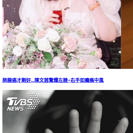
肺腺癌才剛好...陳文茜驚爆左臉+右手如癱瘓中風