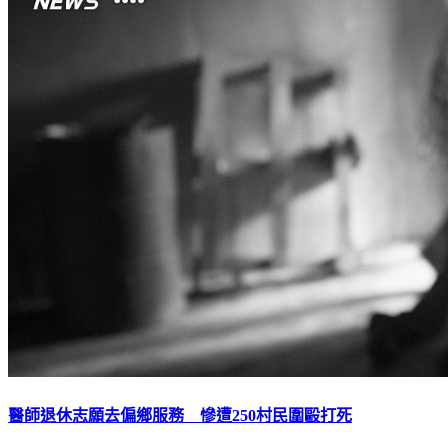
醫師退休志願去偏鄉服務 慘遭250村民圍毆打死