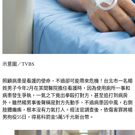
示意圖／TVBS
照顧病患是看護的使命，不過卻可能帶來危機！台北市一名楊
姓男子今年2月在某間醫院擔任看護時，因為使用廁所一事和
病患發生爭執，一氣之下竟出拳毆打對方，甚至追打到病房
外。雖然楊男事後聲稱是對方先動手，不過病患因中風，右側
肢體癱瘓，根本沒有力氣打人。經法官調查後，依傷害罪將楊
男拘役55日，得易科罰金5萬5千元新台幣。