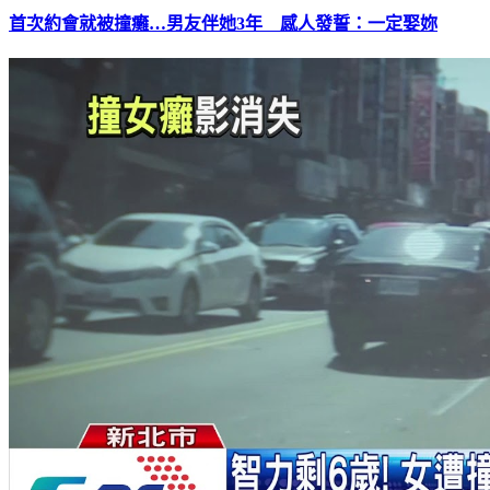
首次約會就被撞癱…男友伴她3年 感人發誓：一定娶妳