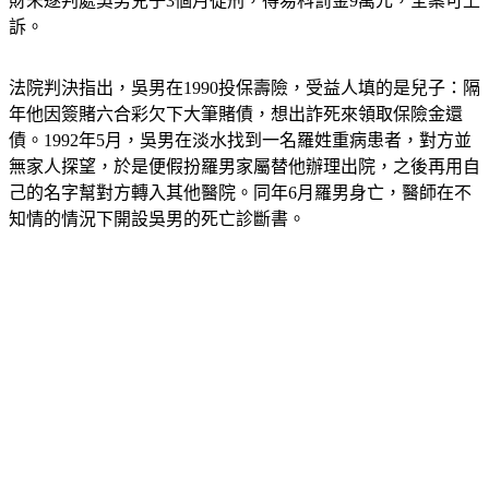
財未遂判處吳男兒子3個月徒刑，得易科罰金9萬元，全案可上
訴。
法院判決指出，吳男在1990投保壽險，受益人填的是兒子：隔
年他因簽賭六合彩欠下大筆賭債，想出詐死來領取保險金還
債。1992年5月，吳男在淡水找到一名羅姓重病患者，對方並
無家人探望，於是便假扮羅男家屬替他辦理出院，之後再用自
己的名字幫對方轉入其他醫院。同年6月羅男身亡，醫師在不
知情的情況下開設吳男的死亡診斷書。