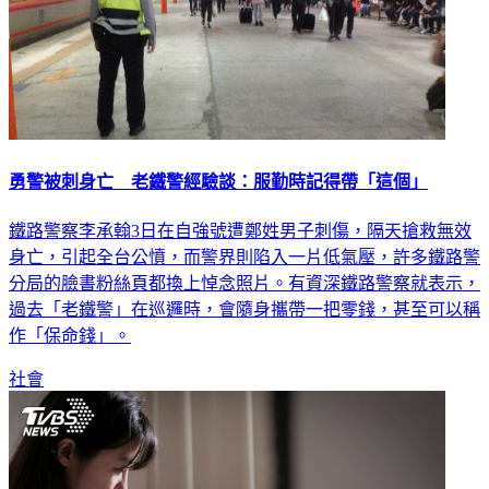
勇警被刺身亡 老鐵警經驗談：服勤時記得帶「這個」
鐵路警察李承翰3日在自強號遭鄭姓男子刺傷，隔天搶救無效
身亡，引起全台公憤，而警界則陷入一片低氣壓，許多鐵路警
分局的臉書粉絲頁都換上悼念照片。有資深鐵路警察就表示，
過去「老鐵警」在巡邏時，會隨身攜帶一把零錢，甚至可以稱
作「保命錢」。
社會