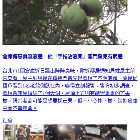
倉庫傳惡臭流液體 他「手指沾液聞」開門驚見有屍體
台北市1間倉庫近日飄出陣陣臭味，附近鄰居通知周姓屋主前
來查看，屋主到場後在鐵捲門邊先是發現了不明液體，隨後從
窗戶看到1名老翁倒臥在內，嚇得立刻報警。警方初步調查，
發現倉庫屋頂破了1個大洞，屋頂上方則有結實累累的芒果
樹，研判老翁可能是想要採芒果，但不小心摔下樹、跌進倉庫
中而不幸喪命。
社會