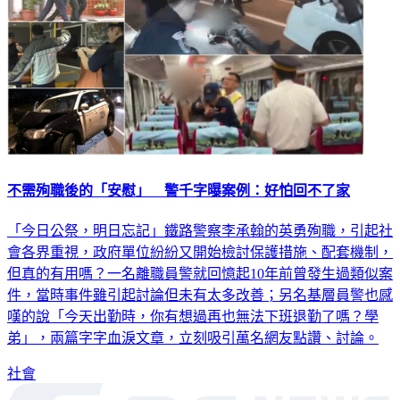
不需殉職後的「安慰」 警千字曝案例：好怕回不了家
「今日公祭，明日忘記」鐵路警察李承翰的英勇殉職，引起社
會各界重視，政府單位紛紛又開始檢討保護措施、配套機制，
但真的有用嗎？一名離職員警就回憶起10年前曾發生過類似案
件，當時事件雖引起討論但未有太多改善；另名基層員警也感
嘆的說「今天出勤時，你有想過再也無法下班退勤了嗎？學
弟」，兩篇字字血淚文章，立刻吸引萬名網友點讚、討論。
社會