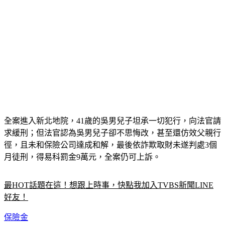
全案進入新北地院，41歲的吳男兒子坦承一切犯行，向法官請
求緩刑；但法官認為吳男兒子卻不思悔改，甚至還仿效父親行
徑，且未和保險公司達成和解，最後依詐欺取財未遂判處3個
月徒刑，得易科罰金9萬元，全案仍可上訴。
最HOT話題在這！想跟上時事，快點我加入TVBS新聞LINE
好友！
保險金