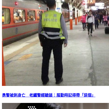
勇警被刺身亡 老鐵警經驗談：服勤時記得帶「這個」