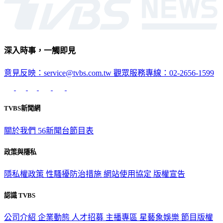
深入時事，一觸即見
意見反映：service@tvbs.com.tw
觀眾服務專線：02-2656-1599
TVBS新聞網
關於我們
56新聞台節目表
政策與隱私
隱私權政策
性騷擾防治措施
網站使用協定
版權宣告
認識 TVBS
公司介紹
企業動態
人才招募
主播專區
星藝象娛樂
節目版權