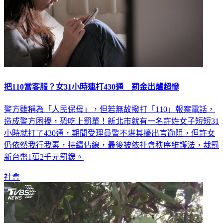
把110當客服？女31小時連打430通 罰金出爐超慘
警方雖稱為「人民保母」，但若無故撥打「110」報案電話，
造成警方困擾，恐吃上罰單！新北市就有一名許姓女子短短31
小時就打了430通，期間受理員警不堪其擾出言勸阻，但許女
仍依然我行我素，持續佔線，最後被依社會秩序維護法，裁罰
新台幣1萬2千元罰鍰。
社會