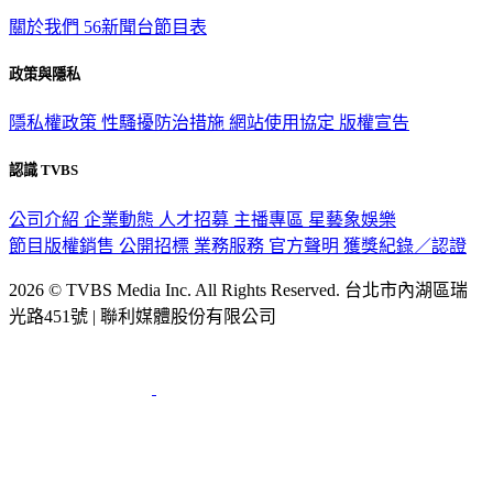
關於我們
56新聞台節目表
政策與隱私
隱私權政策
性騷擾防治措施
網站使用協定
版權宣告
認識 TVBS
公司介紹
企業動態
人才招募
主播專區
星藝象娛樂
節目版權銷售
公開招標
業務服務
官方聲明
獲獎紀錄／認證
2026 © TVBS Media Inc. All Rights Reserved. 台北市內湖區瑞
光路451號 | 聯利媒體股份有限公司