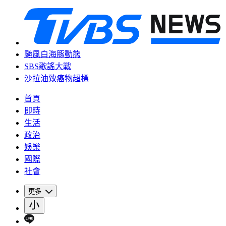
颱風白海豚動態
SBS歌謠大戰
沙拉油致癌物超標
首頁
即時
生活
政治
娛樂
國際
社會
更多