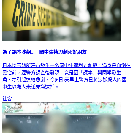
為了課本吵架... 國中生持刀刺死好朋友
日本埼玉縣所澤市發生一名國中生遭利刃刺殺，滿身是血倒在
民宅前，經警方調查後發現，竟是因「課本」與同學發生口
角，才引起這樁悲劇，今(6日)天早上警方已將涉嫌殺人的國
中生以殺人未遂罪嫌逮捕。
社會