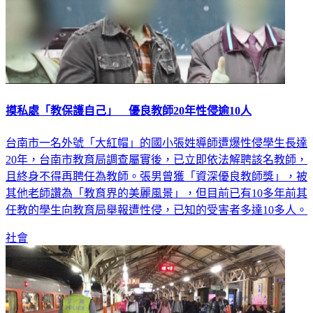
摸私處「教保護自己」 優良教師20年性侵逾10人
台南市一名外號「大紅帽」的國小張姓導師遭爆性侵學生長達
20年，台南市教育局調查屬實後，已立即依法解聘該名教師，
且終身不得再聘任為教師。張男曾獲「資深優良教師獎」，被
其他老師讚為「教育界的美麗風景」，但目前已有10多年前其
任教的學生向教育局舉報遭性侵，已知的受害者多達10多人。
社會