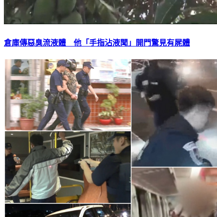
倉庫傳惡臭流液體 他「手指沾液聞」開門驚見有屍體