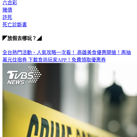
六合彩
賭債
詐死
死亡診斷書
◤放假去哪玩？◢
全台熱門活動、人氣攻略一次看！
高雄美食優惠開搶！再抽
萬元住宿券
下載食尚玩家APP！免費領取優惠券