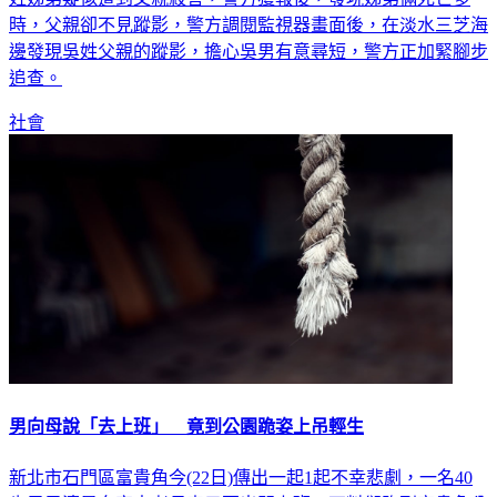
邊發現吳姓父親的蹤影，擔心吳男有意尋短，警方正加緊腳步
追查。
社會
男向母說「去上班」 竟到公園跪姿上吊輕生
新北市石門區富貴角今(22日)傳出一起1起不幸悲劇，一名40
歲男子清晨向家中老母表示要出門上班，不料卻跑到富貴角公