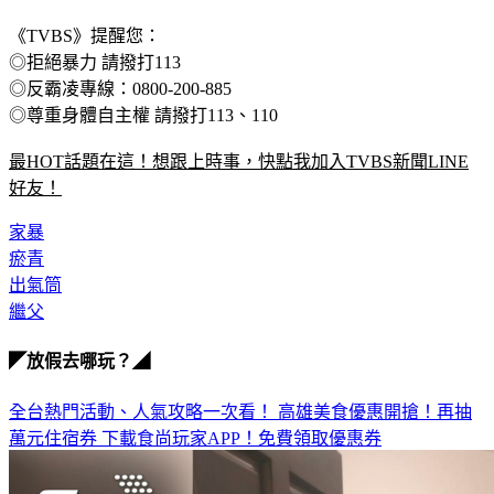
《TVBS》提醒您：
◎拒絕暴力 請撥打113
◎反霸凌專線：0800-200-885
◎尊重身體自主權 請撥打113、110
最HOT話題在這！想跟上時事，快點我加入TVBS新聞LINE
好友！
家暴
瘀青
出氣筒
繼父
◤放假去哪玩？◢
全台熱門活動、人氣攻略一次看！
高雄美食優惠開搶！再抽
萬元住宿券
下載食尚玩家APP！免費領取優惠券