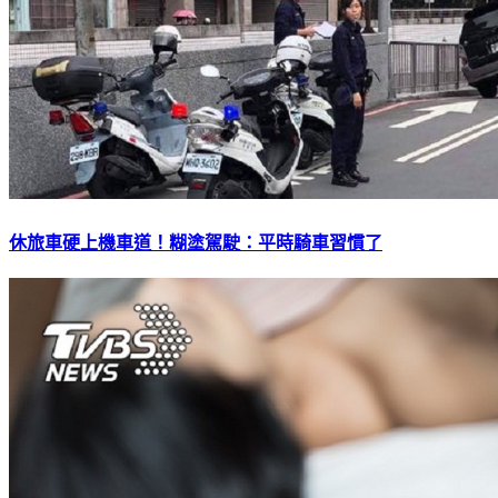
休旅車硬上機車道！糊塗駕駛：平時騎車習慣了