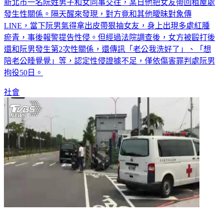
發生性關係。隔天醒來發現，對方竟和其他曖昧對象傳
LINE，當下阮男氣得拿出皮帶狠抽女友，身上出現多處紅腫
瘀青，事後報警提告性侵。但經過法院調查後，女方被毆打後
還和阮男發生第2次性關係，還傳訊「老公我洗好了」、「想
陪老公睡覺覺」等，認定性侵證據不足，僅依傷害罪判處阮男
拘役50日。
社會
超速撞救護車害女友噴飛亡 高職男判賠612萬元