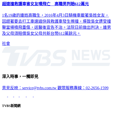
1名19歲的連姓高職生，2016年4月3日騎機車載著吳姓女友，
因趕著要去打工車速過快與救護車發生擦撞，導致吳女遭受撞
擊當場噴飛重傷，送醫後宣告不治。法院日前做出判決，連男
及父母須賠償吳女父母共新台幣612萬餘元。
社會
深入時事，一觸即見
意見反映：service@tvbs.com.tw
觀眾服務專線：02-2656-1599
TVBS新聞網
關於我們
56新聞台節目表