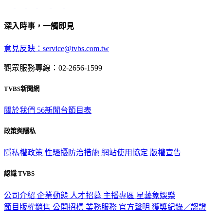
深入時事，一觸即見
意見反映：service@tvbs.com.tw
觀眾服務專線：02-2656-1599
TVBS新聞網
關於我們
56新聞台節目表
政策與隱私
隱私權政策
性騷擾防治措施
網站使用協定
版權宣告
認識 TVBS
公司介紹
企業動態
人才招募
主播專區
星藝象娛樂
節目版權銷售
公開招標
業務服務
官方聲明
獲獎紀錄／認證
2026 © TVBS Media Inc. All Rights Reserved. 台北市內湖區瑞