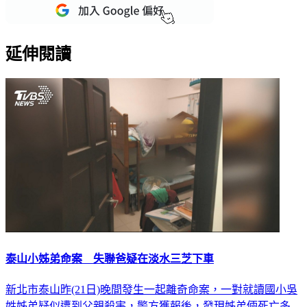
延伸閱讀
泰山小姊弟命案 失聯爸疑在淡水三芝下車
新北市泰山昨(21日)晚間發生一起離奇命案，一對就讀國小吳
姓姊弟疑似遭到父親殺害，警方獲報後，發現姊弟倆死亡多
時，父親卻不見蹤影，警方調閱監視器畫面後，在淡水三芝海