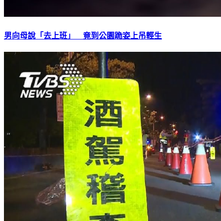
男向母說「去上班」 竟到公園跪姿上吊輕生