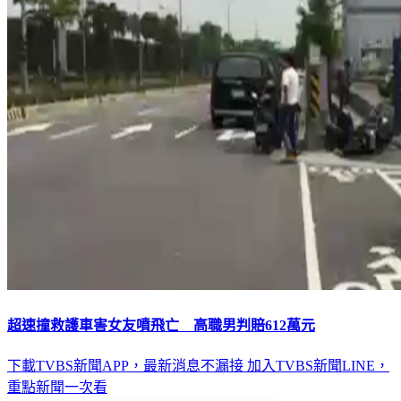
超速撞救護車害女友噴飛亡 高職男判賠612萬元
下載TVBS新聞APP，最新消息不漏接
加入TVBS新聞LINE，
重點新聞一次看