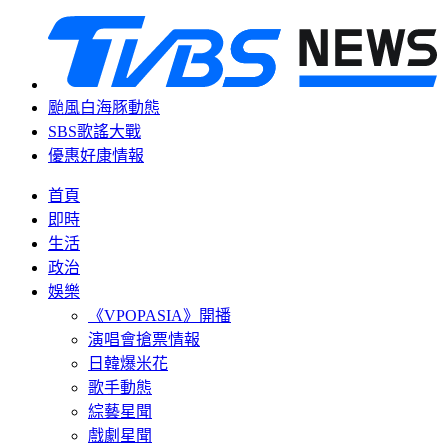
颱風白海豚動態
SBS歌謠大戰
優惠好康情報
首頁
即時
生活
政治
娛樂
《VPOPASIA》開播
演唱會搶票情報
日韓爆米花
歌手動態
綜藝星聞
戲劇星聞