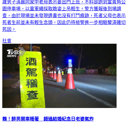
園停車場，以童軍繩採取跪姿上吊輕生。警方獲報後到場調
查，由於現場並未發現遺書也沒有打鬥痕跡，死者父母也表示
死者生前並未有輕生念頭，因此仍待檢警進一步相驗釐清確切
死因。
社會
糗！醉男開車睡著 錯過結婚紀念日老婆氣炸
高雄市37歲王姓男子日前酒駕上路，在停紅綠燈時睡著了，警