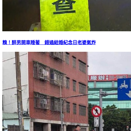
糗！醉男開車睡著 錯過結婚紀念日老婆氣炸