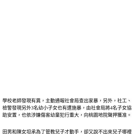
學校老師發現有異，主動通報社會局查出家暴，另外，社工、
檢警發現另外3名幼小子女也有遭施暴，由社會局將4名子女協
助安置，也依涉嫌傷害幼童犯行重大，向桃園地院聲押獲准。
田男和陳女坦承為了管教兒子才動手，卻又說不出來兒子哪裡
不乖，還辯稱沒有打傷兒子，說是兒子自己跌倒造成的，不過