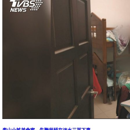
泰山小姊弟命案 失聯爸疑在淡水三芝下車