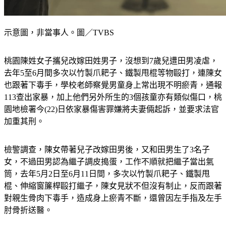
示意圖，非當事人。圖／TVBS
桃園陳姓女子攜兒改嫁田姓男子，沒想到7歲兒遭田男凌虐，
去年5至6月間多次以竹製爪耙子、鐵製甩棍等物毆打，連陳女
也跟著下毒手，學校老師察覺男童身上常出現不明瘀青，通報
113查出家暴，加上他們另外所生的3個孩童亦有類似傷口，桃
園地檢署今(22)日依家暴傷害罪嫌將夫妻倆起訴，並要求法官
加重其刑。
檢警調查，陳女帶著兒子改嫁田男後，又和田男生了3名子
女，不過田男認為繼子調皮搗蛋，工作不順就把繼子當出氣
筒，去年5月2日至6月11日間，多次以竹製爪耙子、鐵製甩
棍、伸縮窗簾桿毆打繼子，陳女見狀不但沒有制止，反而跟著
對親生骨肉下毒手，造成身上瘀青不斷，還曾因左手指及左手
肘骨折送醫。