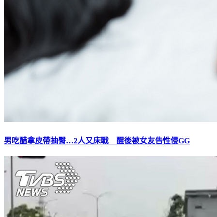
男吃醋拿皮帶抽臀…2人又床戰 醒後被女友告性侵GG