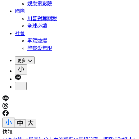
娛樂電影院
國際
川普對等關稅
全球必讀
社會
毒駕連爆
警察愛無限
更多
快訊