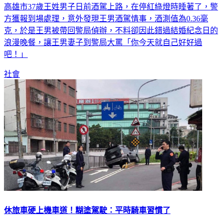
方獲報到場處理，意外發現王男酒駕情事，酒測值為0.36毫
克，於是王男被帶回警局偵辦，不料卻因此錯過結婚紀念日的
浪漫晚餐，讓王男妻子到警局大罵「你今天就自己好好過
吧！」
社會
休旅車硬上機車道！糊塗駕駛：平時騎車習慣了
新北市樹林昨(21日)有1台休旅車卡在地下道的機車道口，將