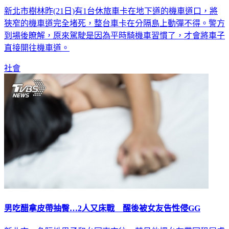
狹窄的機車道完全堵死，整台車卡在分隔島上動彈不得。警方
到場後瞭解，原來駕駛是因為平時騎機車習慣了，才會將車子
直接開往機車道。
社會
男吃醋拿皮帶抽臀…2人又床戰 醒後被女友告性侵GG
新北市一名阮姓男子和女同事交往，某日他把女友帶回租屋處