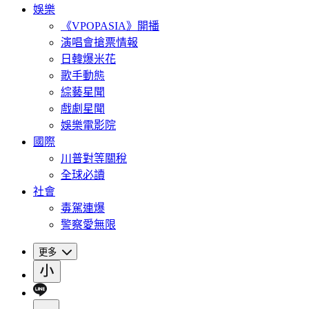
娛樂
《VPOPASIA》開播
演唱會搶票情報
日韓爆米花
歌手動態
綜藝星聞
戲劇星聞
娛樂電影院
國際
川普對等關稅
全球必讀
社會
毒駕連爆
警察愛無限
更多