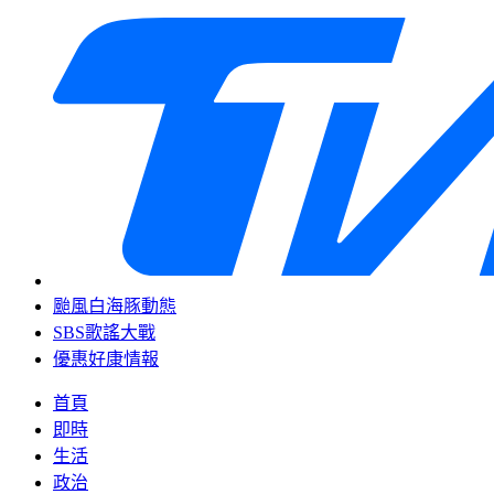
颱風白海豚動態
SBS歌謠大戰
優惠好康情報
首頁
即時
生活
政治