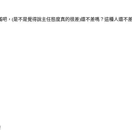
吧，(是不是覺得說主任態度真的很差)還不差嗎？這種人還不
！