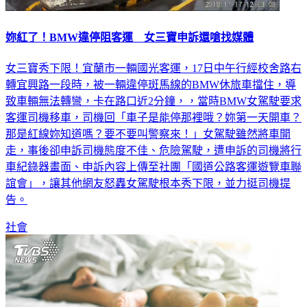
妳紅了！BMW違停阻客運 女三寶申訴還嗆找媒體
女三寶秀下限！宜蘭市一輛國光客運，17日中午行經校舍路右
轉宜興路一段時，被一輛違停斑馬線的BMW休旅車擋住，導
致車輛無法轉彎，卡在路口近2分鐘，，當時BMW女駕駛要求
客運司機移車，司機回「車子是能停那裡哦？妳第一天開車？
那是紅線妳知道嗎？要不要叫警察來！」女駕駛雖然將車開
走，事後卻申訴司機態度不佳、危險駕駛，遭申訴的司機將行
車紀錄器畫面、申訴內容上傳至社團「國道公路客運遊覽車聯
誼會」，讓其他網友怒轟女駕駛根本秀下限，並力挺司機提
告。
社會