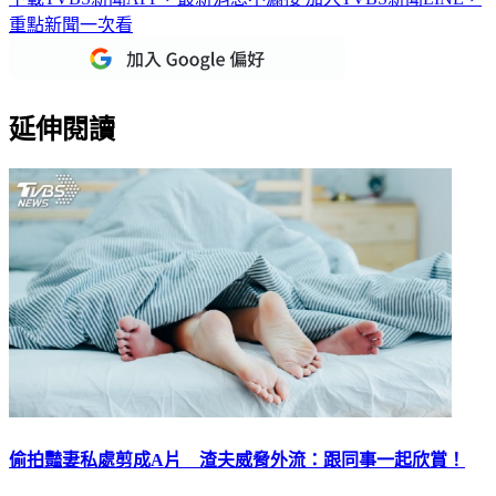
重點新聞一次看
延伸閱讀
偷拍豔妻私處剪成A片 渣夫威脅外流：跟同事一起欣賞！