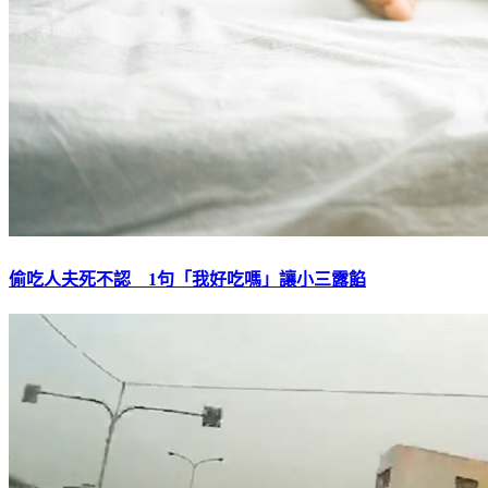
偷吃人夫死不認 1句「我好吃嗎」讓小三露餡