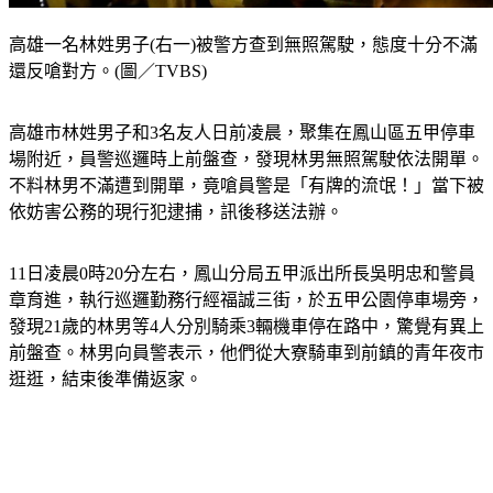
高雄一名林姓男子(右一)被警方查到無照駕駛，態度十分不滿
還反嗆對方。(圖／TVBS)
高雄市林姓男子和3名友人日前凌晨，聚集在鳳山區五甲停車
場附近，員警巡邏時上前盤查，發現林男無照駕駛依法開單。
不料林男不滿遭到開單，竟嗆員警是「有牌的流氓！」
當下被
依妨害公務的現行犯逮捕，訊後移送法辦。
11日凌晨0時20分左右，鳳山分局五甲派出所長吳明忠和警員
章育進，執行巡邏勤務行經福誠三街，於五甲公園停車場旁，
發現21歲的林男等4人分別騎乘3輛機車停在路中，驚覺有異上
前盤查。林男向員警表示，他們從大寮騎車到前鎮的青年夜市
逛逛，結束後準備返家。