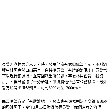
員警盤查林男等人身分時，發現他沒有駕照依法開單，不料過
程中林男竟然口出惡言，直接嗆員警「有牌的流氓！」員警當
下以現行犯逮捕，並帶回派出所偵訊。
事後林男否認「我沒
說」，但員警聽得十分清楚，訊後將他依妨害公務移送。
另外
警方也開出違規罰單，可罰6000元至12000元。
民眾嗆警方是「有牌流氓」，過去也有類似判決。高雄市58歲
的蔡姓男子，今年3月15日涉嫌侮辱員警「你們有牌的流氓