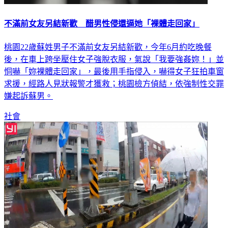
不滿前女友另結新歡 醋男性侵還逼她「裸體走回家」
桃園22歲蘇姓男子不滿前女友另結新歡，今年6月約吃晚餐
後，在車上跨坐壓住女子強脫衣服，氣說「我要強姦妳！」並
恫嚇「妳裸體走回家」，最後用手指侵入，嚇得女子狂拍車窗
求援，經路人見狀報警才獲救；桃園檢方偵結，依強制性交罪
嫌起訴蘇男。
社會