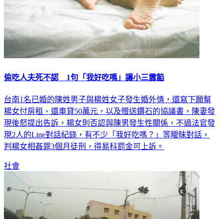
偷吃人夫死不認 1句「我好吃嗎」讓小三露餡
台南1名已婚的陳姓男子與楊姓女子發生婚外情，還寫下願幫
楊女付房租、還車貸50萬元，以及贈送鑽石的協議書，陳妻發
現後怒提出告訴，楊女則否認與陳男發生性關係，不過法官發
現2人的Line對話紀錄，有不少「我好吃嗎？」等曖昧對話，
判楊女相姦罪3個月徒刑，得易科罰金可上訴。
社會