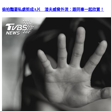
偷拍豔妻私處剪成A片 渣夫威脅外流：跟同事一起欣賞！