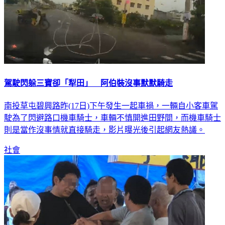
駕駛閃躲三寶卻「犁田」 阿伯裝沒事默默騎走
南投草屯碧興路昨(17日)下午發生一起車禍，一輛自小客車駕
駛為了閃避路口機車騎士，車輛不慎開進田野間，而機車騎士
則是當作沒事情就直接騎走，影片曝光後引起網友熱議。
社會