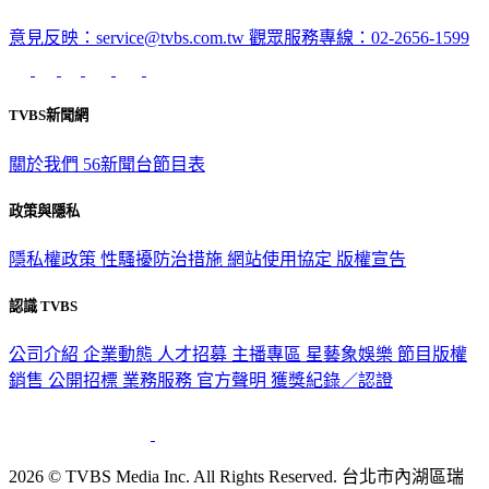
意見反映：service@tvbs.com.tw
觀眾服務專線：02-2656-1599
TVBS新聞網
關於我們
56新聞台節目表
政策與隱私
隱私權政策
性騷擾防治措施
網站使用協定
版權宣告
認識 TVBS
公司介紹
企業動態
人才招募
主播專區
星藝象娛樂
節目版權
銷售
公開招標
業務服務
官方聲明
獲獎紀錄／認證
2026 © TVBS Media Inc. All Rights Reserved. 台北市內湖區瑞