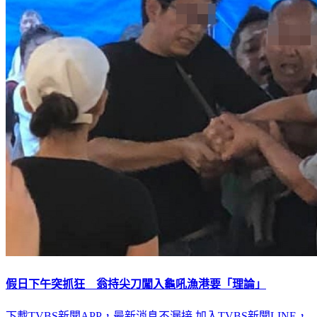
假日下午突抓狂 翁持尖刀闖入龜吼漁港要「理論」
下載TVBS新聞APP，最新消息不漏接
加入TVBS新聞LINE，