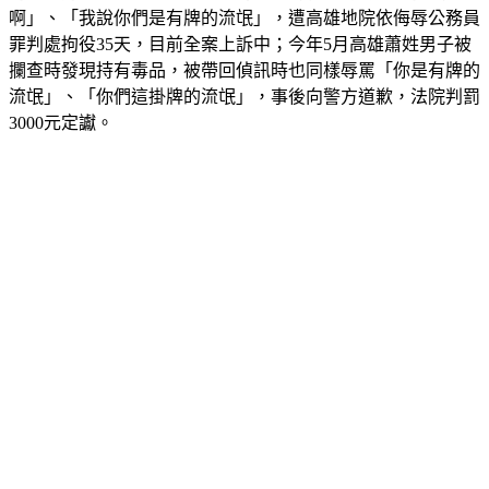
啊」、「我說你們是有牌的流氓」，遭高雄地院依侮辱公務員
罪判處拘役35天，目前全案上訴中；今年5月高雄蕭姓男子被
攔查時發現持有毒品，被帶回偵訊時也同樣辱罵「你是有牌的
流氓」、「你們這掛牌的流氓」，事後向警方道歉，法院判罰
3000元定讞。