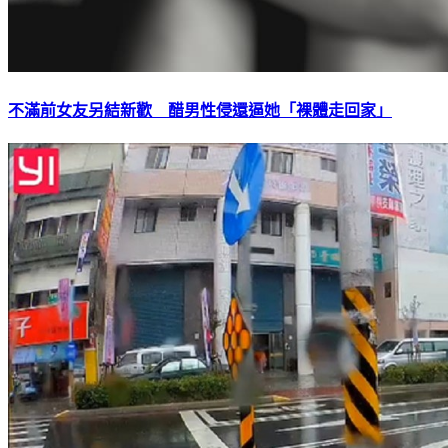
不滿前女友另結新歡 醋男性侵還逼她「裸體走回家」