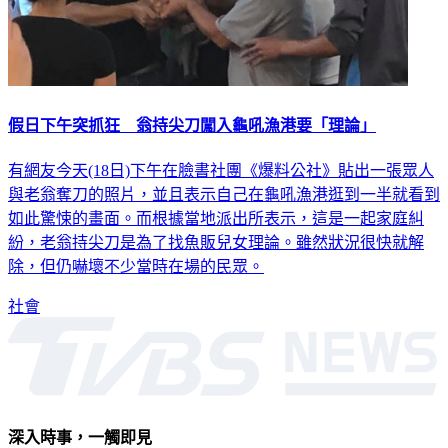
假日下午突抓狂 翁持尖刀闖入龜吼漁港要「理論」
有網友今天(18日)下午在臉書社團《爆料公社》貼出一張眾人
與老翁奪刀的照片，並且表示自己在龜吼漁港逛到一半就看到
如此驚悚的畫面。而根據當地派出所表示，這是一起家庭糾
紛，老翁持尖刀是為了找魚販兒女理論。雖然狀況很快就解
除，但仍嚇壞不少當時在場的民眾。
社會
深入時事，一觸即見