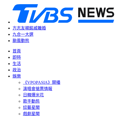
方志友楊銘威離婚
九合一大選
颱風動態
首頁
即時
生活
政治
娛樂
《VPOPASIA》開播
演唱會搶票情報
日韓爆米花
歌手動態
綜藝星聞
戲劇星聞