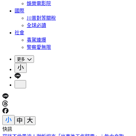
娛樂電影院
國際
川普對等關稅
全球必讀
社會
毒駕連爆
警察愛無限
更多
快訊