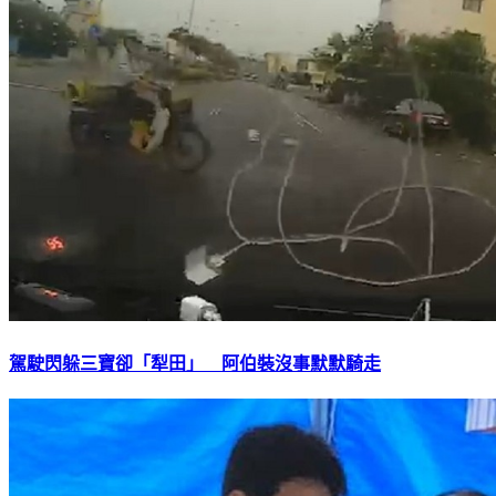
駕駛閃躲三寶卻「犁田」 阿伯裝沒事默默騎走