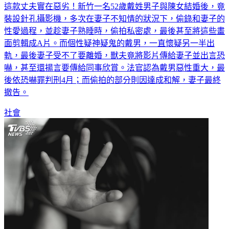
這款丈夫實在惡劣！新竹一名52歲戴姓男子與陳女結婚後，竟
裝設針孔攝影機，多次在妻子不知情的狀況下，偷錄和妻子的
性愛過程，並趁妻子熟睡時，偷拍私密處，最後甚至將這些畫
面剪輯成A片。而個性疑神疑鬼的戴男，一直懷疑另一半出
軌，最後妻子受不了要離婚，獸夫竟將影片傳給妻子並出言恐
嚇，甚至還揚言要傳給同事欣賞。法官認為戴男惡性重大，最
後依恐嚇罪判刑4月；而偷拍的部分則因達成和解，妻子最終
撤告。
社會