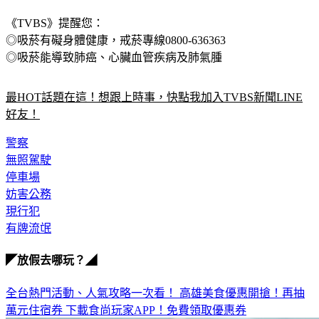
《TVBS》提醒您：
◎吸菸有礙身體健康，戒菸專線0800-636363
◎吸菸能導致肺癌、心臟血管疾病及肺氣腫
最HOT話題在這！想跟上時事，快點我加入TVBS新聞LINE
好友！
警察
無照駕駛
停車場
妨害公務
現行犯
有牌流氓
◤放假去哪玩？◢
全台熱門活動、人氣攻略一次看！
高雄美食優惠開搶！再抽
萬元住宿券
下載食尚玩家APP！免費領取優惠券