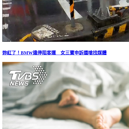
妳紅了！BMW違停阻客運 女三寶申訴還嗆找媒體