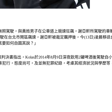
軒無照駕駛，與黃姓男子在公車道上競速狂飆，謝亞軒所駕駛的車
駛在台北市鬧區飆速，謝亞軒被裁定羈押後，今(13日)凌晨移
底要如何自圓其說？」
據判決書指出，Kolas於2014年8月9日深夜飲用2罐啤酒後駕
後能坦承犯行，態度尚可，及並無犯罪紀錄，考慮其經濟狀況與學歷