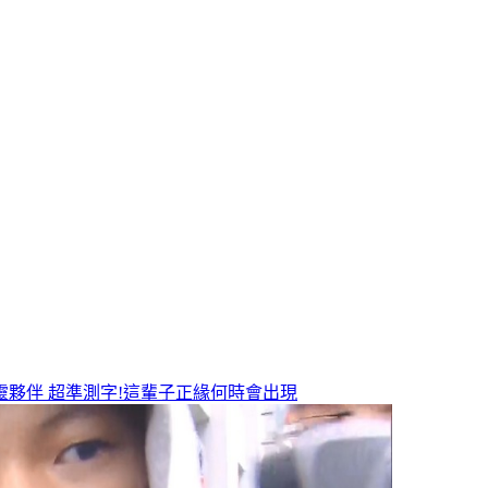
靈夥伴
超準測字!這輩子正緣何時會出現