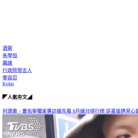
酒駕
朱學恒
飆速
行政院發言人
零容忍
Kolas
◤人氣夯文◢
何潤東、曹佑寧獨家專訪搶先看
8月緣分排行榜 這星座遇見心