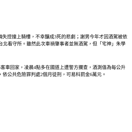
輛失控撞上騎樓，不幸釀成3死的悲劇；謝男今年才因酒駕被依
送台北看守所。雖然此次車禍肇事者並無酒駕，但「宅神」朱學
駛自小客車回家，凌晨4點多在國道上遭警方攔查，酒測值為每公升
等，依公共危險罪判處2個月徒刑，可易科罰金6萬元。