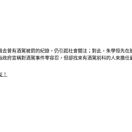
過去曾有酒駕被罰的紀錄，仍引起社會關注；對此，朱學恒先在
指政府宣稱對酒駕事件零容忍，但卻找來有酒駕前科的人來擔任
友！