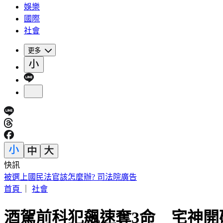
娛樂
國際
社會
更多
快訊
被選上國民法官該怎麼辦? 司法院廣告
首頁
｜
社會
酒駕前科犯飆速奪3命 宅神開