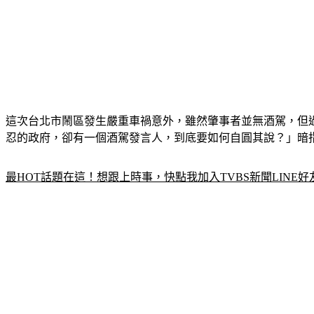
這次台北市鬧區發生嚴重車禍意外，雖然肇事者並無酒駕，但
忍的政府，卻有一個酒駕發言人，到底要如何自圓其說？」暗
最HOT話題在這！想跟上時事，快點我加入TVBS新聞LINE好