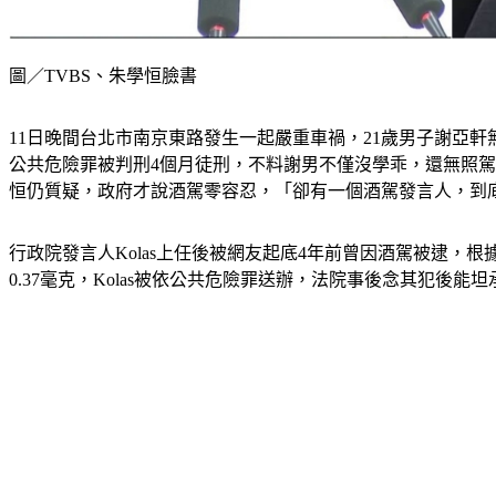
圖／TVBS、朱學恒臉書
11日晚間台北市南京東路發生一起嚴重車禍，21歲男子謝亞
公共危險罪被判刑4個月徒刑，不料謝男不僅沒學乖，還無照駕
恒仍質疑，政府才說酒駕零容忍，「卻有一個酒駕發言人，到
行政院發言人Kolas上任後被網友起底4年前曾因酒駕被逮，根
0.37毫克，Kolas被依公共危險罪送辦，法院事後念其犯