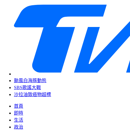
颱風白海豚動態
SBS歌謠大戰
沙拉油致癌物超標
首頁
即時
生活
政治