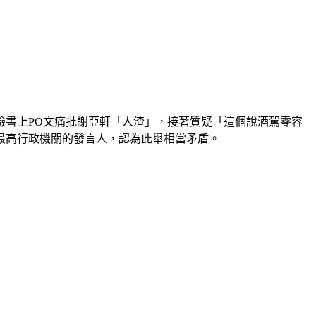
臉書上PO文痛批謝亞軒「人渣」，接著質疑「這個說酒駕零容
最高行政機關的發言人，認為此舉相當矛盾。