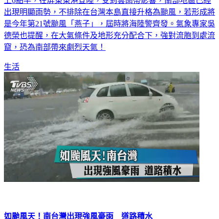
展。中央氣象局表示，高雄外海的熱帶性低氣壓，中心已在早
上6點半，在屏東東港登陸，受到雲雨帶影響，南部地區已經
出現明顯雨勢，不排除在台灣本島直接升格為颱風，若形成將
是今年第21號颱風「燕子」，屆時將海陸警齊發。氣象專家吳
德榮也提醒，在大氣條件及地形充分配合下，強對流胞到處流
竄，恐為南部帶來劇烈天氣！
生活