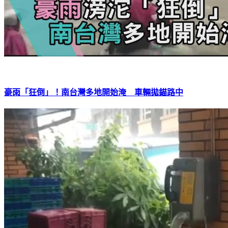
豪雨「狂倒」！南台灣多地開始淹 車輛拋錨路中