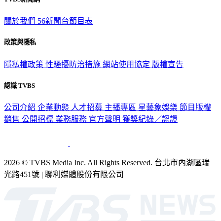
TVBS新聞網
關於我們
56新聞台節目表
政策與隱私
隱私權政策
性騷擾防治措施
網站使用協定
版權宣告
認識 TVBS
公司介紹
企業動態
人才招募
主播專區
星藝象娛樂
節目版權
銷售
公開招標
業務服務
官方聲明
獲獎紀錄／認證
2026 © TVBS Media Inc. All Rights Reserved. 台北市內湖區瑞
光路451號 | 聯利媒體股份有限公司