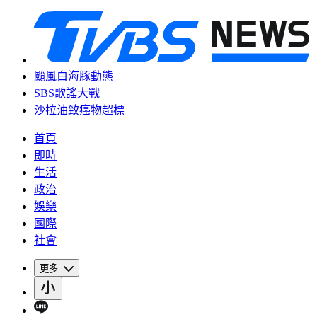
颱風白海豚動態
SBS歌謠大戰
沙拉油致癌物超標
首頁
即時
生活
政治
娛樂
國際
社會
更多