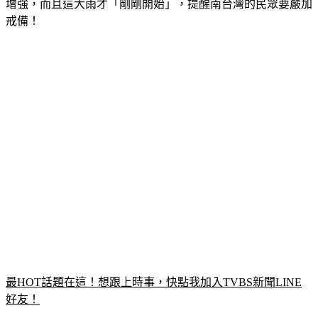
雲雨發展已呈現「帶狀」，並直接撞進陸地，南部大雨持續並
增強，而且這大雨才「剛剛開始」，提醒南台灣的民眾要嚴加
戒備！
最HOT話題在這！想跟上時事，快點我加入TVBS新聞LINE
好友！