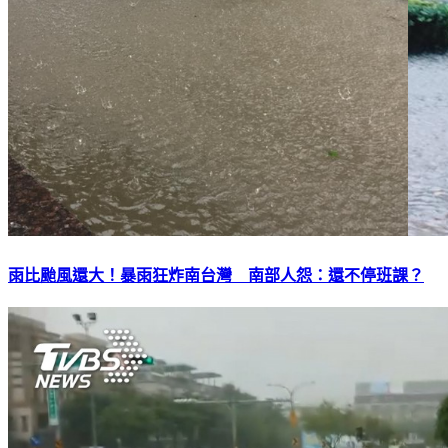
雨比颱風還大！暴雨狂炸南台灣 南部人怨：還不停班課？