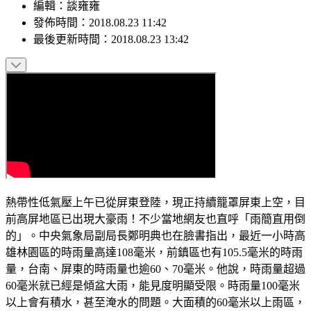
編輯
：
談雍雍
發佈時間：
2018.08.23 11:42
最後更新時間：
2018.08.23 13:42
熱帶性低氣壓上午已從屏東登陸，現正持續籠罩屏東上空，目
前高屏地區已出現大豪雨！不少當地網友也直呼「雨簡直用倒
的」。中央氣象局副局長鄭明典也在臉書指出，最近一小時高
雄林園區的時雨量高達108毫米，前鎮區也有105.5毫米的時雨
量，台南、屏東的時雨量也逾60、70毫米。他說，時雨量超過
60毫米就已經是傾盆大雨，能見度明顯受限。時雨量100毫米