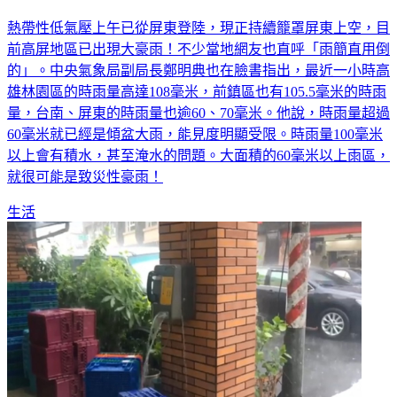
豪雨「狂倒」！南台灣多地開始淹 車輛拋錨路中
熱帶性低氣壓上午已從屏東登陸，現正持續籠罩屏東上空，目
前高屏地區已出現大豪雨！不少當地網友也直呼「雨簡直用倒
的」。中央氣象局副局長鄭明典也在臉書指出，最近一小時高
雄林園區的時雨量高達108毫米，前鎮區也有105.5毫米的時雨
量，台南、屏東的時雨量也逾60、70毫米。他說，時雨量超過
60毫米就已經是傾盆大雨，能見度明顯受限。時雨量100毫米
以上會有積水，甚至淹水的問題。大面積的60毫米以上雨區，
就很可能是致災性豪雨！
生活