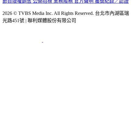
公司介紹
企業動態
人才招募
主播專區
星藝象娛樂
節目版權銷售
公開招標
業務服務
官方聲明
獲獎紀錄／認證
2026 © TVBS Media Inc. All Rights Reserved. 台北市內湖區瑞
光路451號 | 聯利媒體股份有限公司