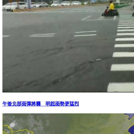
午後北部雨彈將襲 明起雨勢更猛烈