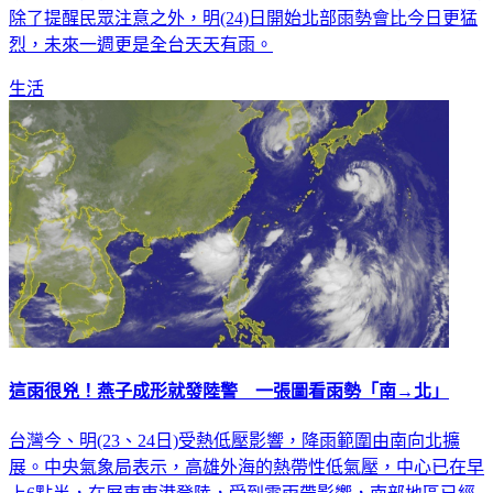
發布豪大雨特報，午後中部和北部地區恐會發生大雨，氣象局
除了提醒民眾注意之外，明(24)日開始北部雨勢會比今日更猛
烈，未來一週更是全台天天有雨。
生活
這雨很兇！燕子成形就發陸警 一張圖看雨勢「南→北」
台灣今、明(23、24日)受熱低壓影響，降雨範圍由南向北擴