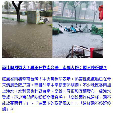
雨比颱風還大！暴雨狂炸南台灣 南部人怨：還不停班課？
狂風暴雨襲擊南台灣！中央氣象局表示，熱帶性低氣壓已在今
天清晨登陸屏東，而目前南中南部雨勢明顯，不少地區暴雨加
上淹水，水利署也針對台南、高雄、屏東和宜蘭發布一級淹水
警戒，不少南部網友紛紛崩潰直呼，「高雄雨炸成這樣，還不
能放豪雨假？」、「這雨下的像颱風天」、「這樣還不停班停