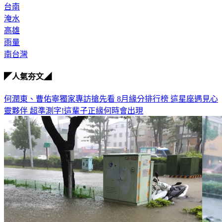
台南
淹水
高雄
雨量
南台灣
◤人氣夯文◢
何潤東、曹佑寧獨家專訪搶先看
8月緣分排行榜 這星座遇見心
靈夥伴
超準測字!這輩子正緣何時會出現