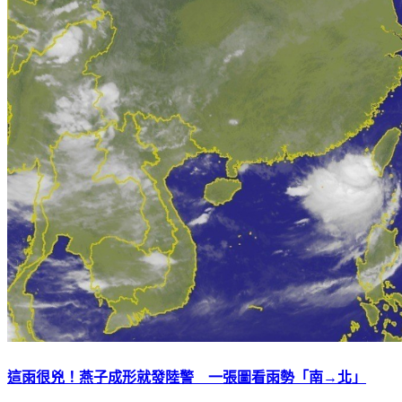
這雨很兇！燕子成形就發陸警 一張圖看雨勢「南→北」