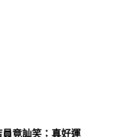
店員竟訕笑：真好運