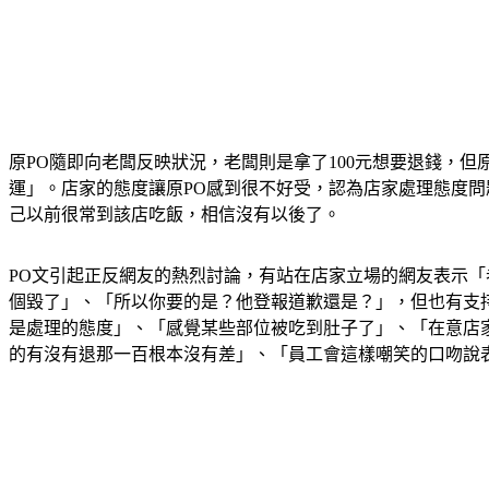
原PO隨即向老闆反映狀況，老闆則是拿了100元想要退錢，
運」。店家的態度讓原PO感到很不好受，認為店家處理態度問
己以前很常到該店吃飯，相信沒有以後了。
PO文引起正反網友的熱烈討論，有站在店家立場的網友表示
個毀了」、「所以你要的是？他登報道歉還是？」，但也有支
是處理的態度」、「感覺某些部位被吃到肚子了」、「在意店
的有沒有退那一百根本沒有差」、「員工會這樣嘲笑的口吻說