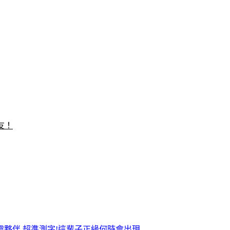
友！
靈夥伴
超準測字!這輩子正緣何時會出現