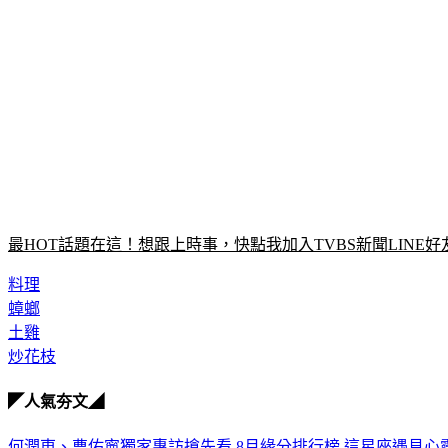
最HOT話題在這！想跟上時事，快點我加入TVBS新聞LINE好
料理
蟑螂
土雞
炒花枝
◤人氣夯文◢
何潤東、曹佑寧獨家專訪搶先看
8月緣分排行榜 這星座遇見心