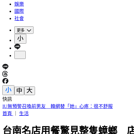
娛樂
國際
社會
更多
快訊
IU無預警召喚前男友 韓網替「她」心疼：很不舒服
首頁
｜
生活
台南名店用餐驚見整隻蟑螂 