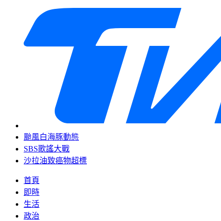
颱風白海豚動態
SBS歌謠大戰
沙拉油致癌物超標
首頁
即時
生活
政治