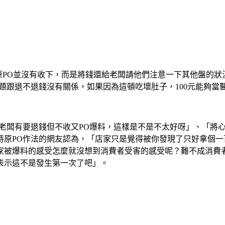
但原PO並沒有收下，而是將錢還給老闆請他們注意一下其他盤的
題跟退不退錢沒有關係，如果因為這頓吃壞肚子，100元能夠
「老闆有要退錢但不收又PO爆料，這樣是不是不太好呀」、「將
持原PO作法的網友認為，「店家只是覺得被你發現了只好拿個
家被爆料的感受怎麼就沒想到消費者受害的感受呢？難不成消費
表示這不是發生第一次了吧」。