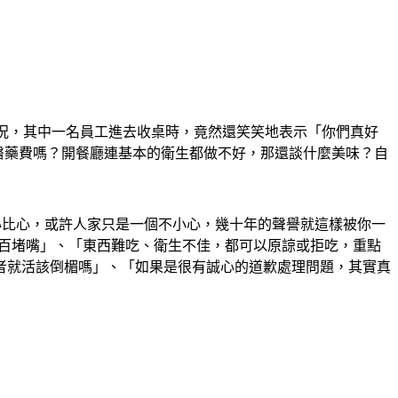
狀況，其中一名員工進去收桌時，竟然還笑笑地表示「你們真好
當醫藥費嗎？開餐廳連基本的衛生都做不好，那還談什麼美味？自
心比心，或許人家只是一個不小心，幾十年的聲譽就這樣被你一
一百堵嘴」、「東西難吃、衛生不佳，都可以原諒或拒吃，重點
者就活該倒楣嗎」、「如果是很有誠心的道歉處理問題，其實真