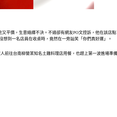
吃又平價，生意絡繹不決。不過卻有網友PO文控訴，他在該店
，沒想到一名店員在收桌時，竟然在一旁訕笑「你們真好運」。
與家人前往台南柳營某知名土雞料理店用餐，也趕上第一波進場準