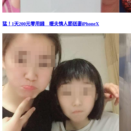
猛！1天200元零用錢 暖夫情人節送妻iPhoneX