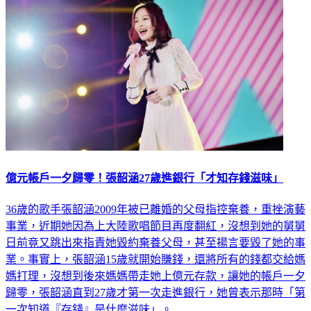
生活
億元帳戶一夕歸零！張韶涵27歲進銀行「才知存錢滋味」
36歲的歌手張韶涵2009年被已離婚的父母指控棄養，重挫演藝
事業，近期她因為上大陸歌唱節目再度翻紅，沒想到她的舅舅
日前竟又跳出來指責她毀約棄養父母，甚至揚言要毀了她的事
業。事實上，張韶涵15歲就開始賺錢，還將所有的錢都交給媽
媽打理，沒想到後來媽媽帶走她上億元存款，讓她的帳戶一夕
歸零，張韶涵直到27歲才第一次走進銀行，她曾表示那時「第