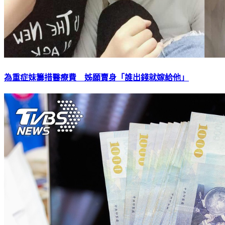
為重症妹籌措醫療費 姊願賣身「誰出錢就嫁給他」