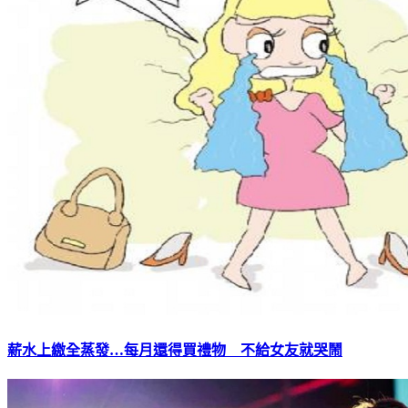
薪水上繳全蒸發…每月還得買禮物 不給女友就哭鬧