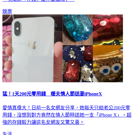
一次知道『存錢』是什麼滋味」。
娛樂
猛！1天200元零用錢 暖夫情人節送妻iPhoneX
愛情真偉大！日前一名女網友分享，她每天只給老公200元零
用錢，沒想到對方竟然在情人節時送她一支「iPhone X」，超
強的存錢毅力讓這名女網友又驚又喜。