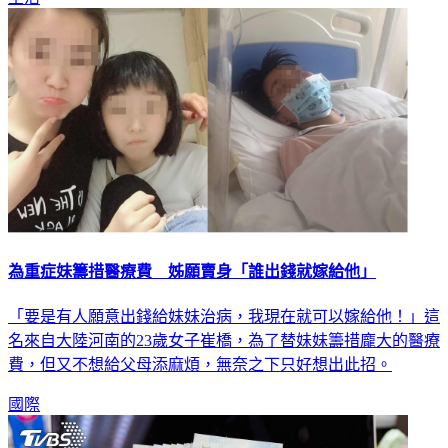
生活
為重症妹籌措醫療費 姊願賣身「誰出錢就嫁給他」
「要是有人願意出錢給妹妹治病，我現在就可以嫁給他！」這
名來自大陸河南的23歲女子崔橋，為了替妹妹籌措龐大的醫療
費，但又不想給父母添麻煩，無奈之下只好想出此招。
國際