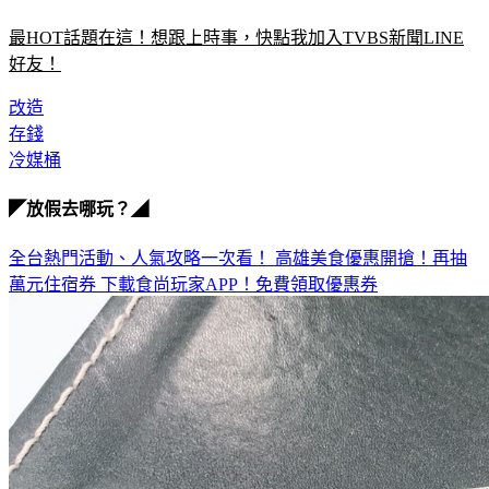
最HOT話題在這！想跟上時事，快點我加入TVBS新聞LINE
好友！
改造
存錢
冷媒桶
◤放假去哪玩？◢
全台熱門活動、人氣攻略一次看！
高雄美食優惠開搶！再抽
萬元住宿券
下載食尚玩家APP！免費領取優惠券