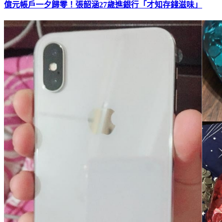
億元帳戶一夕歸零！張韶涵27歲進銀行「才知存錢滋味」