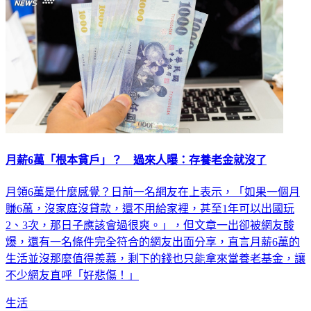
月薪6萬「根本貧戶」？ 過來人曝：存養老金就沒了
月領6萬是什麼感覺？日前一名網友在上表示，「如果一個月
賺6萬，沒家庭沒貸款，還不用給家裡，甚至1年可以出國玩
2、3次，那日子應該會過很爽。」，但文章一出卻被網友酸
爆，還有一名條件完全符合的網友出面分享，直言月薪6萬的
生活並沒那麼值得羨慕，剩下的錢也只能拿來當養老基金，讓
不少網友直呼「好悲傷！」