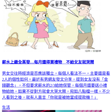
薪水上繳全蒸發…每月還得買禮物 不給女友就哭鬧
男女交往時經濟是否應該獨立，每個人看法不一，主要還是看
2人的個性如何。最近有男網友發文分享，提到女友沒有「金
錢觀念」，不但要求薪水的2/3給她保管，每個月還要送小禮
物給她，如果不從對方就會大哭大鬧，宛如八點檔一樣。不少
人看到之後，就有人直言「你就是被她當成提款機！」