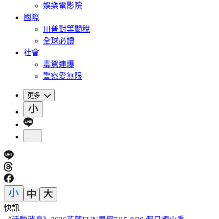
娛樂電影院
國際
川普對等關稅
全球必讀
社會
毒駕連爆
警察愛無限
更多
快訊