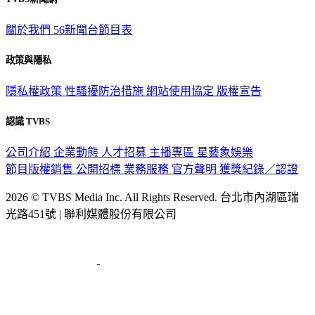
TVBS新聞網
關於我們
56新聞台節目表
政策與隱私
隱私權政策
性騷擾防治措施
網站使用協定
版權宣告
認識 TVBS
公司介紹
企業動態
人才招募
主播專區
星藝象娛樂
節目版權銷售
公開招標
業務服務
官方聲明
獲獎紀錄／認證
2026 © TVBS Media Inc. All Rights Reserved. 台北市內湖區瑞
光路451號 | 聯利媒體股份有限公司