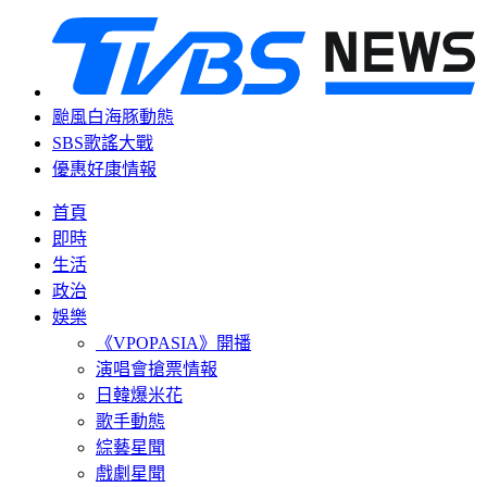
颱風白海豚動態
SBS歌謠大戰
優惠好康情報
首頁
即時
生活
政治
娛樂
《VPOPASIA》開播
演唱會搶票情報
日韓爆米花
歌手動態
綜藝星聞
戲劇星聞