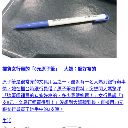
掃貨女行員的「8元原子筆」 大媽：超好寫的
原子筆是很常見的文具用品之一。最近有一名大媽到銀行辦事
情，她在櫃台時跟行員借了原子筆寫資料，突然間大媽驚呼
「這筆哪裡買的有夠好寫的，多少我跟妳買！」女行員說「1
支8元，文具行都買得到！」沒想到大媽聽到後，直接用20元
跟女行員買了她手中的2支筆。
生活