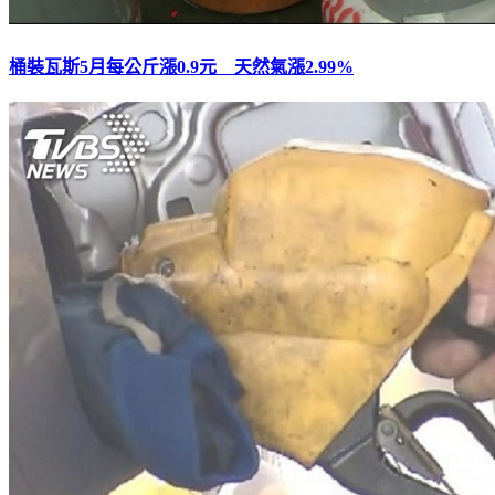
桶裝瓦斯5月每公斤漲0.9元 天然氣漲2.99%