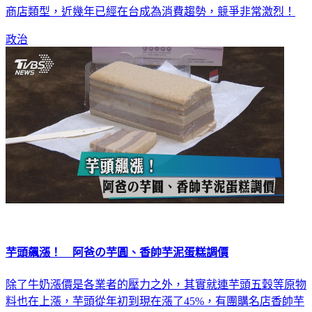
商店類型，近幾年已經在台成為消費趨勢，競爭非常激烈！
政治
芋頭飆漲！ 阿爸の芋圓、香帥芋泥蛋糕調價
除了牛奶漲價是各業者的壓力之外，其實就連芋頭五穀等原物
料也在上漲，芋頭從年初到現在漲了45%，有團購名店香帥芋