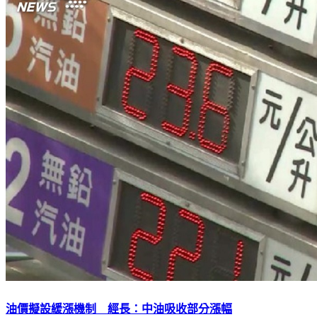
油價擬設緩漲機制 經長：中油吸收部分漲幅