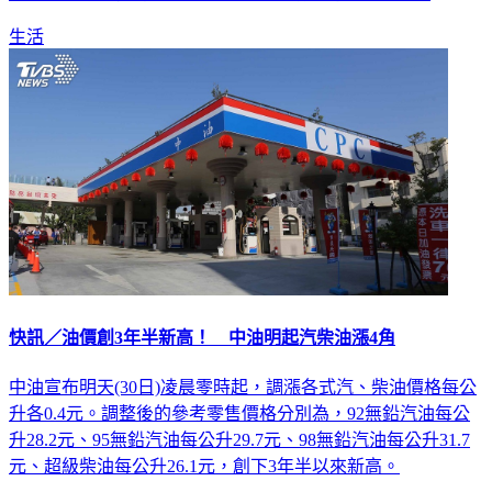
生活
快訊／油價創3年半新高！ 中油明起汽柴油漲4角
中油宣布明天(30日)凌晨零時起，調漲各式汽、柴油價格每公
升各0.4元。調整後的參考零售價格分別為，92無鉛汽油每公
升28.2元、95無鉛汽油每公升29.7元、98無鉛汽油每公升31.7
元、超級柴油每公升26.1元，創下3年半以來新高。