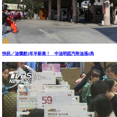
快訊／油價創3年半新高！ 中油明起汽柴油漲4角