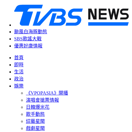
颱風白海豚動態
SBS歌謠大戰
優惠好康情報
首頁
即時
生活
政治
娛樂
《VPOPASIA》開播
演唱會搶票情報
日韓爆米花
歌手動態
綜藝星聞
戲劇星聞