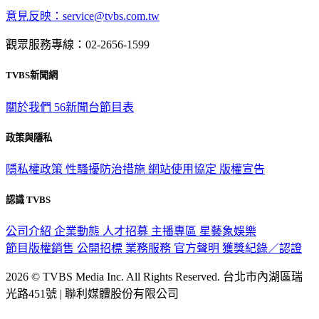
意見反映：service@tvbs.com.tw
觀眾服務專線：02-2656-1599
TVBS新聞網
關於我們
56新聞台節目表
政策與隱私
隱私權政策
性騷擾防治措施
網站使用協定
版權宣告
認識 TVBS
公司介紹
企業動態
人才招募
主播專區
星藝象娛樂
節目版權銷售
公開招標
業務服務
官方聲明
獲獎紀錄／認證
2026 © TVBS Media Inc. All Rights Reserved. 台北市內湖區瑞
光路451號 | 聯利媒體股份有限公司