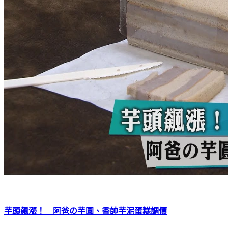
芋頭飆漲！ 阿爸の芋圓、香帥芋泥蛋糕調價