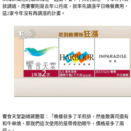
就調過，而饗饗則是去年12月底，就率先調漲平日晚餐費用，
這2家今年沒有再調漲的計畫。
饗食天堂副總蔣艷蓉：「晚餐就多了羊煎排，然後散壽司還有
和牛串燒，那我們這次使用的是帶骨肋眼牛，價格是多了兩
倍。」