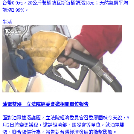
台幣0.9元，20公斤裝桶裝瓦斯每桶調漲18元；天然氣價平均
調漲2.99%。
生活
油電雙漲 立法院經委會邀相關單位報告
面對油電雙漲議題，立法院經濟委員會召委廖國棟今天說，5
月2日將變更議程，邀請經濟部、國發會等單位，就油電雙
漲、聯合漲價行為，報告對台灣經濟發展的衝擊影響。