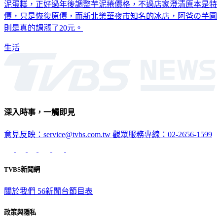
泥蛋糕，正好過年後調整芋泥捲價格，不過店家澄清原本是特
價，只是恢復原價，而新北樂華夜市知名的冰店，阿爸の芋圓
則是真的調漲了20元。
生活
深入時事，一觸即見
意見反映：service@tvbs.com.tw
觀眾服務專線：02-2656-1599
TVBS新聞網
關於我們
56新聞台節目表
政策與隱私