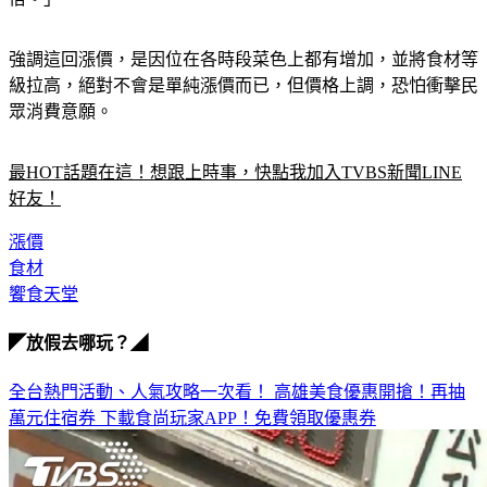
強調這回漲價，是因位在各時段菜色上都有增加，並將食材等
級拉高，絕對不會是單純漲價而已，但價格上調，恐怕衝擊民
眾消費意願。
最HOT話題在這！想跟上時事，快點我加入TVBS新聞LINE
好友！
漲價
食材
饗食天堂
◤放假去哪玩？◢
全台熱門活動、人氣攻略一次看！
高雄美食優惠開搶！再抽
萬元住宿券
下載食尚玩家APP！免費領取優惠券