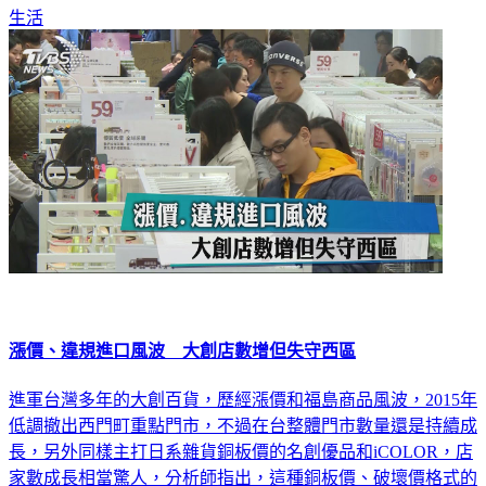
生活
漲價、違規進口風波 大創店數增但失守西區
進軍台灣多年的大創百貨，歷經漲價和福島商品風波，2015年
低調撤出西門町重點門市，不過在台整體門市數量還是持續成
長，另外同樣主打日系雜貨銅板價的名創優品和iCOLOR，店
家數成長相當驚人，分析師指出，這種銅板價、破壞價格式的