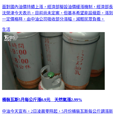
面對國內油價持續上漲，經濟部擬設油價緩漲機制，經濟部長
沈榮津今天表示，目前尚未定案，但基本希望能設級距，漲到
一定價格時，由中油公司吸收部分漲幅，減輕民眾負擔。
生活
桶裝瓦斯5月每公斤漲0.9元 天然氣漲2.99%
中油今天宣布，2日凌晨零時起，5月份桶裝瓦斯每公斤調漲新