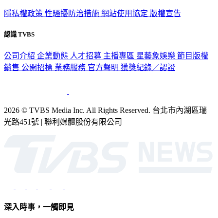
隱私權政策
性騷擾防治措施
網站使用協定
版權宣告
認識 TVBS
公司介紹
企業動態
人才招募
主播專區
星藝象娛樂
節目版權
銷售
公開招標
業務服務
官方聲明
獲獎紀錄／認證
2026 © TVBS Media Inc. All Rights Reserved. 台北市內湖區瑞
光路451號 | 聯利媒體股份有限公司
深入時事，一觸即見