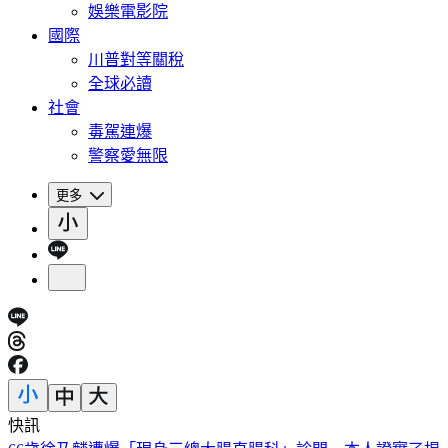
娛樂電影院
國際
川普對等關稅
全球必讀
社會
毒駕連爆
警察愛無限
更多
快訊