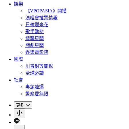
娛樂
《VPOPASIA》開播
演唱會搶票情報
日韓爆米花
歌手動態
綜藝星聞
戲劇星聞
娛樂電影院
國際
川普對等關稅
全球必讀
社會
毒駕連爆
警察愛無限
更多