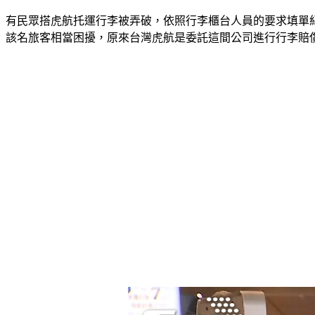
有民眾搭虎航托運行李被弄破，依照行李櫃台人員的要求填單紀錄，並在
該名旅客相當困擾，原來台灣虎航是委託這間公司進行行李賠