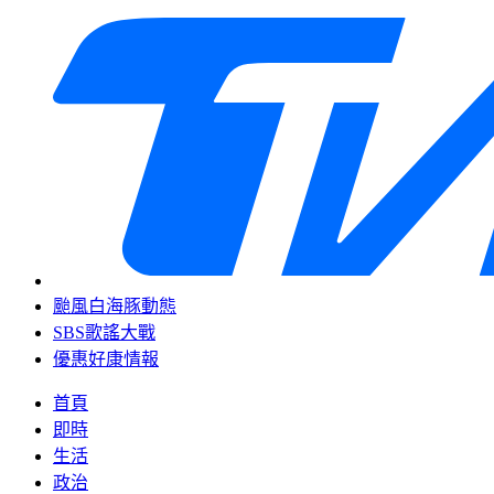
颱風白海豚動態
SBS歌謠大戰
優惠好康情報
首頁
即時
生活
政治