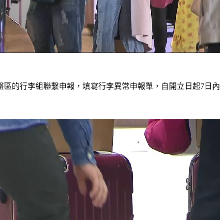
區的行李組聯繫申報，填寫行李異常申報單，自開立日起7日內