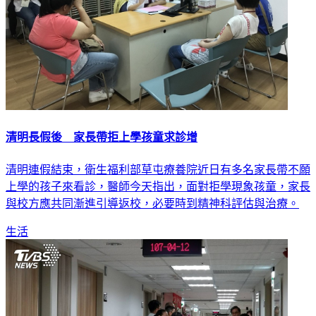
清明長假後 家長帶拒上學孩童求診增
清明連假結束，衛生福利部草屯療養院近日有多名家長帶不願
上學的孩子來看診，醫師今天指出，面對拒學現象孩童，家長
與校方應共同漸進引導返校，必要時到精神科評估與治療。
生活