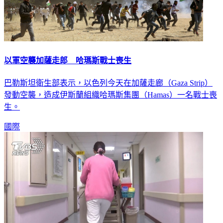
以軍空襲加薩走郎 哈瑪斯戰士喪生
巴勒斯坦衛生部表示，以色列今天在加薩走廊（Gaza Strip）
發動空襲，造成伊斯蘭組織哈瑪斯集團（Hamas）一名戰士喪
生。
國際