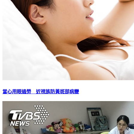
當心用眼過勞 近視族防黃斑部病變