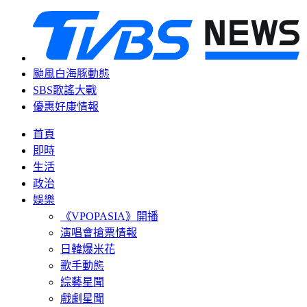
颱風白海豚動態
SBS歌謠大戰
優惠好康情報
首頁
即時
生活
政治
娛樂
《VPOPASIA》開播
演唱會搶票情報
日韓爆米花
歌手動態
綜藝星聞
戲劇星聞