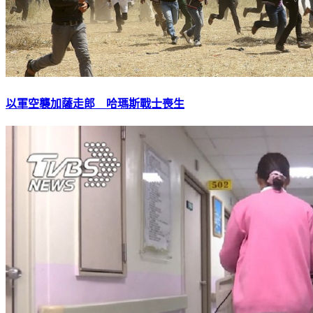
以軍空襲加薩走郎 哈瑪斯戰士喪生