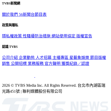
TVBS新聞網
關於我們
56新聞台節目表
政策與隱私
隱私權政策
性騷擾防治措施
網站使用協定
版權宣告
認識 TVBS
公司介紹
企業動態
人才招募
主播專區
星藝象娛樂
節目版權
銷售
公開招標
業務服務
官方聲明
獲獎紀錄／認證
2026 © TVBS Media Inc. All Rights Reserved. 台北市內湖區瑞
光路451號 | 聯利媒體股份有限公司