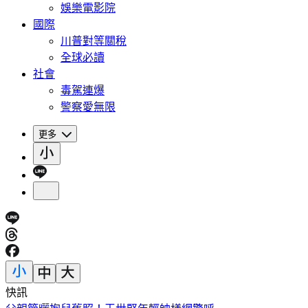
娛樂電影院
國際
川普對等關稅
全球必讀
社會
毒駕連爆
警察愛無限
更多
快訊