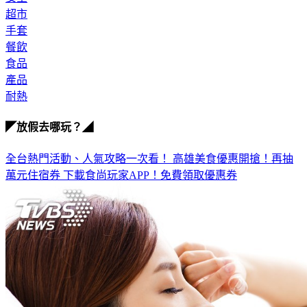
超市
手套
餐飲
食品
產品
耐熱
◤放假去哪玩？◢
全台熱門活動、人氣攻略一次看！
高雄美食優惠開搶！再抽
萬元住宿券
下載食尚玩家APP！免費領取優惠券