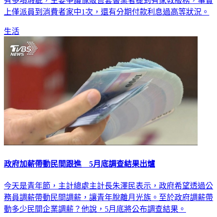
購買套書教材要小心，台北市法務局發現市售套書定型化契約
有多項瑕疵，主要爭議像販售套書業者提到有家教服務，事實
上僅派員到消費者家中1次，還有分期付款利息過高等狀況。
生活
政府加薪帶動民間跟進 5月底調查結果出爐
今天是青年節，主計總處主計長朱澤民表示，政府希望透過公
務員調薪帶動民間調薪，讓青年脫離月光族。至於政府調薪帶