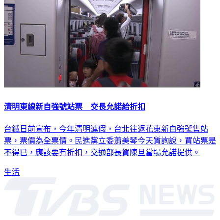
清明東線新自強號站票 交長允諾給折扣
台鐵日前宣布，今年清明連假，台北往返花東新自強號售站
票，票價為全票價。民進黨立委蕭美琴今天質詢說，買站票是
不得已，應該要有折扣，交通部長賀陳旦當場允諾提供。
生活