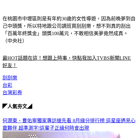
在桃園市中壢區則是有年約30歲的女性導遊，因為前晚夢到自
己中頭獎，所以特地跟公司調班買刮刮樂，想不到真的刮出
「百萬年終獎金」頭獎100萬元，不敢相信美夢竟然成真。
（中央社）
最HOT話題在這！想跟上時事，快點我加入TVBS新聞LINE
好友！
刮刮樂
台彩
台灣彩券
◤人氣夯文◢
何潤東、曹佑寧獨家專訪搶先看
8月緣分排行榜 這星座遇見心
靈夥伴
超準測字!這輩子正緣何時會出現