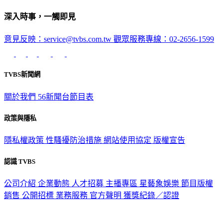
深入時事，一觸即見
意見反映：service@tvbs.com.tw
觀眾服務專線：02-2656-1599
TVBS新聞網
關於我們
56新聞台節目表
政策與隱私
隱私權政策
性騷擾防治措施
網站使用協定
版權宣告
認識 TVBS
公司介紹
企業動態
人才招募
主播專區
星藝象娛樂
節目版權
銷售
公開招標
業務服務
官方聲明
獲獎紀錄／認證