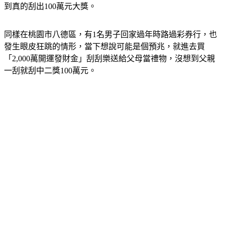
皮還是跳不停，於是他決定直接買一整本回家試試手氣，沒想
到真的刮出100萬元大獎。
同樣在桃園市八德區，有1名男子回家過年時路過彩券行，也
發生眼皮狂跳的情形，當下想說可能是個預兆，就進去買
「2,000萬開運發財金」刮刮樂送給父母當禮物，沒想到父親
一刮就刮中二獎100萬元。