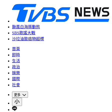
颱風白海豚動態
SBS歌謠大戰
沙拉油致癌物超標
首頁
即時
生活
政治
娛樂
國際
社會
更多