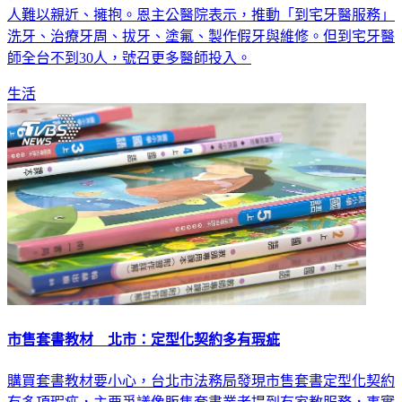
行動不便和長期臥床的失能者，容易忽略口腔照護，異味讓親
人難以親近、擁抱。恩主公醫院表示，推動「到宅牙醫服務」
洗牙、治療牙周、拔牙、塗氟、製作假牙與維修。但到宅牙醫
師全台不到30人，號召更多醫師投入。
生活
市售套書教材 北市：定型化契約多有瑕疵