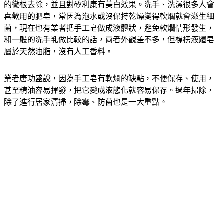
清潔達人曾威達說，坊間有一些像是矽利康除霉劑可以把深層
的黴根去除，並且對矽利康有美白效果。洗手、洗澡很多人會
喜歡用的肥皂，常因為泡水或沒保持乾燥變得軟爛就會滋生細
菌，現在也有業者把手工皂做成液體狀，避免軟爛情形發生，
和一般的洗手乳做比較的話，兩者外觀差不多，但標榜液體皂
屬於天然油脂，沒有人工香料。
業者唐功盛說，因為手工皂有軟爛的缺點，不便保存、使用，
甚至精油容易揮發，把它變成液態化就容易保存。過年掃除，
除了進行居家清掃，除霉、防菌也是一大重點。