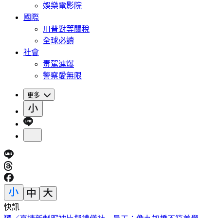
娛樂電影院
國際
川普對等關稅
全球必讀
社會
毒駕連爆
警察愛無限
更多
快訊