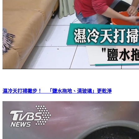
濕冷天打掃撇步！ 「鹽水拖地、清玻璃」更乾淨