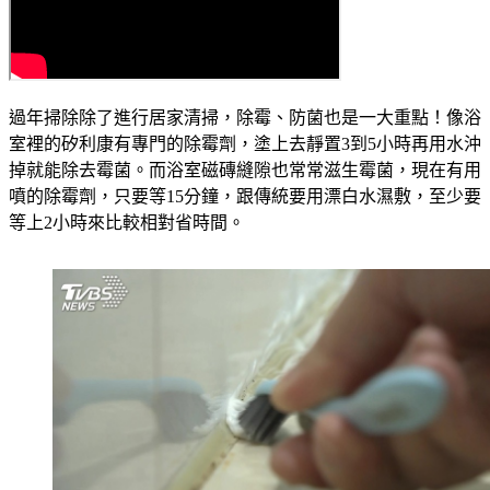
過年掃除除了進行居家清掃，除霉、防菌也是一大重點！像浴
室裡的矽利康有專門的除霉劑，塗上去靜置3到5小時再用水沖
掉就能除去霉菌。而浴室磁磚縫隙也常常滋生霉菌，現在有用
噴的除霉劑，只要等15分鐘，跟傳統要用漂白水濕敷，至少要
等上2小時來比較相對省時間。