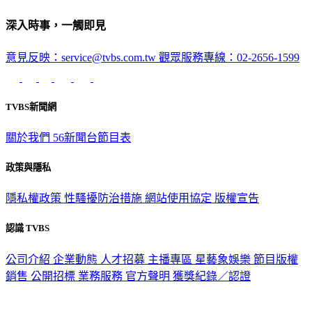
深入時事，一觸即見
意見反映：service@tvbs.com.tw
觀眾服務專線：02-2656-1599
TVBS新聞網
關於我們
56新聞台節目表
政策與隱私
隱私權政策
性騷擾防治措施
網站使用協定
版權宣告
認識 TVBS
公司介紹
企業動態
人才招募
主播專區
星藝象娛樂
節目版權
銷售
公開招標
業務服務
官方聲明
獲獎紀錄／認證