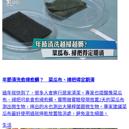
年節清洗愈掃愈髒？ 菜瓜布、掃把得定期清
過年就快到了，很多人會進行居家清潔。專家也提醒像菜瓜
布、掃把可能會愈掃愈髒，實際做實驗發現放置2天的菜瓜布
測出微生物，擰出的水也測出大腸桿菌跟微生物。專家建議菜
瓜布最好使用過就擰乾放置陰涼處，避免滋生細菌。