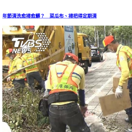
年節清洗愈掃愈髒？ 菜瓜布、掃把得定期清