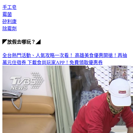
手工皂
霉菌
矽利康
除霉劑
◤放假去哪玩？◢
全台熱門活動、人氣攻略一次看！
高雄美食優惠開搶！再抽
萬元住宿券
下載食尚玩家APP！免費領取優惠券