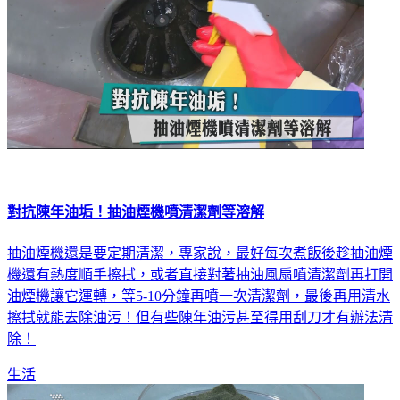
對抗陳年油垢！抽油煙機噴清潔劑等溶解
抽油煙機還是要定期清潔，專家說，最好每次煮飯後趁抽油煙
機還有熱度順手擦拭，或者直接對著抽油風扇噴清潔劑再打開
油煙機讓它運轉，等5-10分鐘再噴一次清潔劑，最後再用清水
擦拭就能去除油污！但有些陳年油污甚至得用刮刀才有辦法清
除！
生活