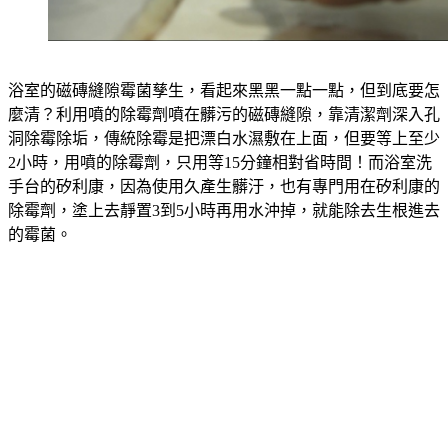
浴室的磁磚縫隙霉菌孳生，看起來黑黑一點一點，但到底要怎
麼清？利用噴的除霉劑噴在髒污的磁磚縫隙，靠清潔劑深入孔
洞除霉除垢，傳統除霉是把漂白水濕敷在上面，但要等上至少
2小時，用噴的除霉劑，只用等15分鐘相對省時間！而浴室洗
手台的矽利康，因為使用久產生髒汙，也有專門用在矽利康的
除霉劑，塗上去靜置3到5小時再用水沖掉，就能除去生根進去
的霉菌。