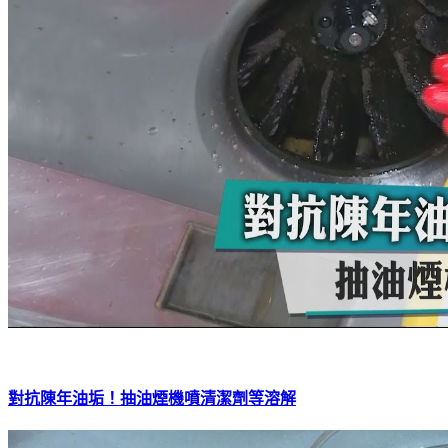
對抗陳年油垢！抽油煙機噴清潔劑等溶解