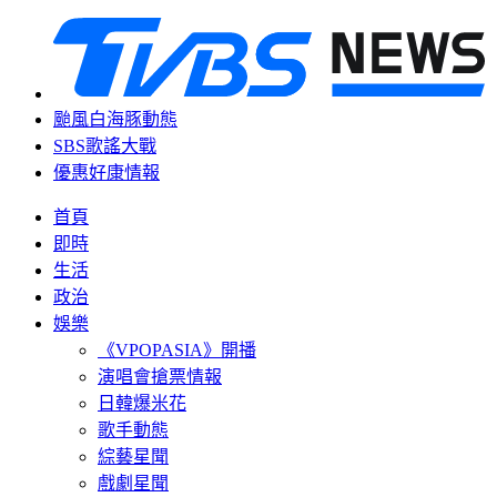
颱風白海豚動態
SBS歌謠大戰
優惠好康情報
首頁
即時
生活
政治
娛樂
《VPOPASIA》開播
演唱會搶票情報
日韓爆米花
歌手動態
綜藝星聞
戲劇星聞