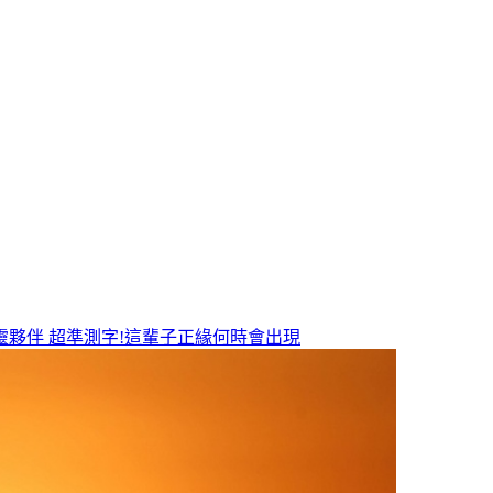
靈夥伴
超準測字!這輩子正緣何時會出現