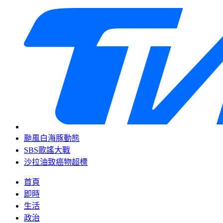
颱風白海豚動態
SBS歌謠大戰
沙拉油致癌物超標
首頁
即時
生活
政治