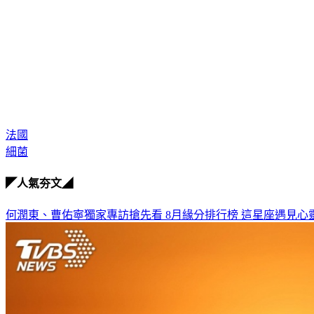
法國
細菌
◤人氣夯文◢
何潤東、曹佑寧獨家專訪搶先看
8月緣分排行榜 這星座遇見心