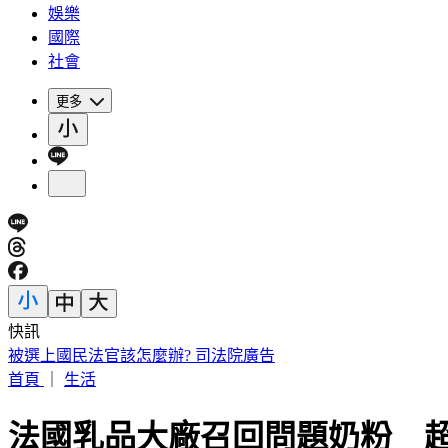
娛樂
國際
社會
更多
快訊
IU無預警召喚前男友 韓網替「她」心疼：很不舒服
首頁
｜
生活
法國乳品大廠召回問題奶粉 