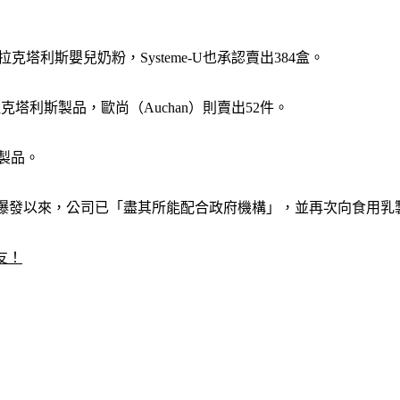
拉克塔利斯嬰兒奶粉，Systeme-U也承認賣出384盒。
拉克塔利斯製品，歐尚（Auchan）則賣出52件。
的製品。
12月危機爆發以來，公司已「盡其所能配合政府機構」，並再次向食
友！