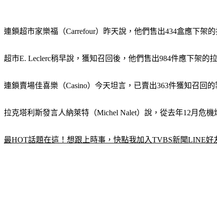
連鎖超市家樂福（Carrefour）昨天說，他們售出434盒應下架的
超市E. Leclerc稍早說，獲知召回後，他們售出984件應下架的
連鎖賣場佳喜樂（Casino）今天坦言，已賣出363件獲知召回
拉克塔利斯發言人納萊特（Michel Nalet）說，從去年
最HOT話題在這！想跟上時事，快點我加入TVBS新聞LINE好