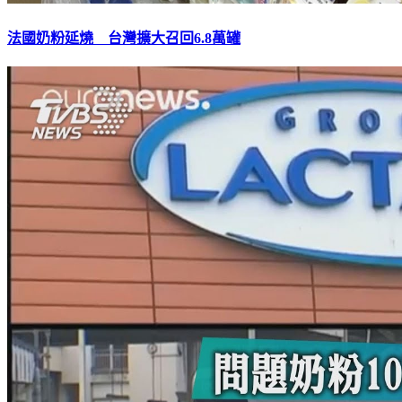
法國奶粉延燒 台灣擴大召回6.8萬罐