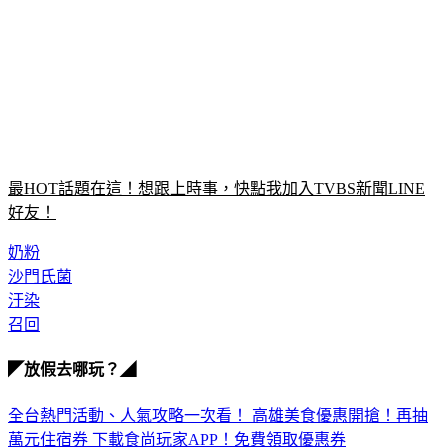
最HOT話題在這！想跟上時事，快點我加入TVBS新聞LINE
好友！
奶粉
沙門氏菌
汙染
召回
◤放假去哪玩？◢
全台熱門活動、人氣攻略一次看！
高雄美食優惠開搶！再抽
萬元住宿券
下載食尚玩家APP！免費領取優惠券