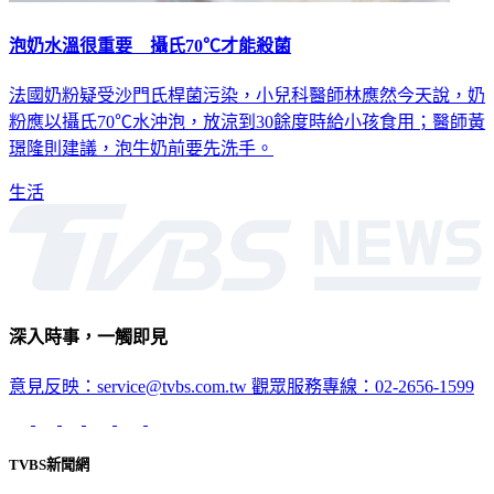
泡奶水溫很重要 攝氏70℃才能殺菌
法國奶粉疑受沙門氏桿菌污染，小兒科醫師林應然今天說，奶
粉應以攝氏70℃水沖泡，放涼到30餘度時給小孩食用；醫師黃
璟隆則建議，泡牛奶前要先洗手。
生活
深入時事，一觸即見
意見反映：service@tvbs.com.tw
觀眾服務專線：02-2656-1599
TVBS新聞網
關於我們
56新聞台節目表