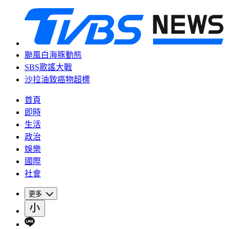
颱風白海豚動態
SBS歌謠大戰
沙拉油致癌物超標
首頁
即時
生活
政治
娛樂
國際
社會
更多