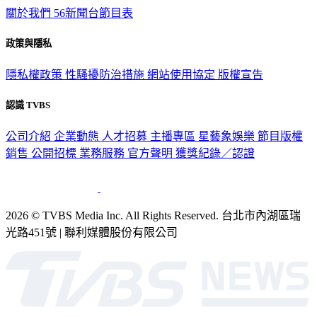
政策與隱私
隱私權政策
性騷擾防治措施
網站使用協定
版權宣告
認識 TVBS
公司介紹
企業動態
人才招募
主播專區
星藝象娛樂
節目版權
銷售
公開招標
業務服務
官方聲明
獲獎紀錄／認證
2026 © TVBS Media Inc. All Rights Reserved. 台北市內湖區瑞
光路451號 | 聯利媒體股份有限公司