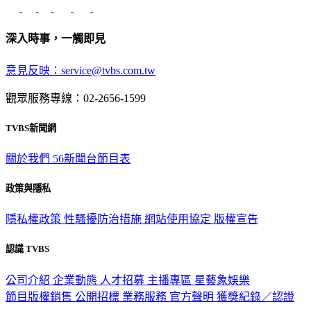
深入時事，一觸即見
意見反映：service@tvbs.com.tw
觀眾服務專線：02-2656-1599
TVBS新聞網
關於我們
56新聞台節目表
政策與隱私
隱私權政策
性騷擾防治措施
網站使用協定
版權宣告
認識 TVBS
公司介紹
企業動態
人才招募
主播專區
星藝象娛樂
節目版權銷售
公開招標
業務服務
官方聲明
獲獎紀錄／認證
2026 © TVBS Media Inc. All Rights Reserved. 台北市內湖區瑞