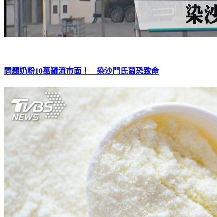
問題奶粉10萬罐流市面！ 染沙門氏菌恐致命