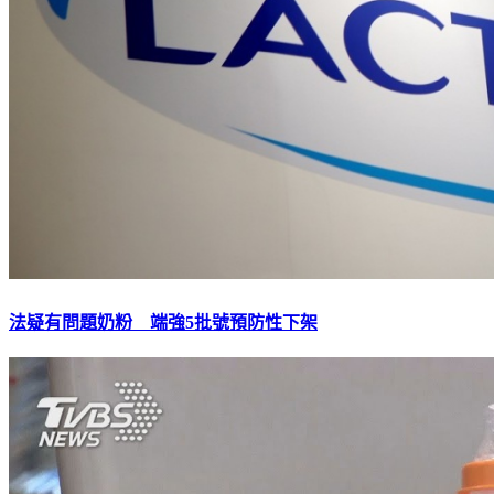
法疑有問題奶粉 端強5批號預防性下架