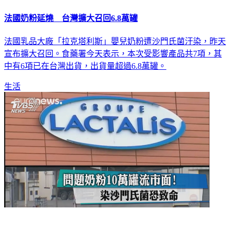
法國奶粉延燒 台灣擴大召回6.8萬罐
法國乳品大廠「拉克塔利斯」嬰兒奶粉遭沙門氏菌汙染，昨天
宣布擴大召回。食藥署今天表示，本次受影響產品共7項，其
中有6項已在台灣出貨，出貨量超過6.8萬罐。
生活