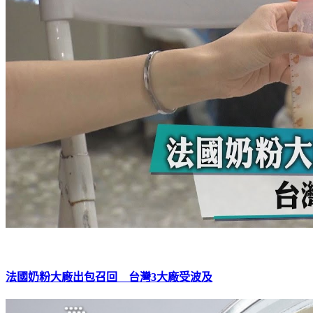
法國奶粉大廠出包召回 台灣3大廠受波及