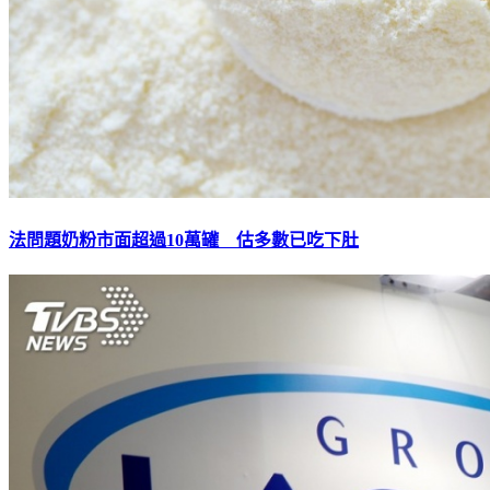
法問題奶粉市面超過10萬罐 估多數已吃下肚