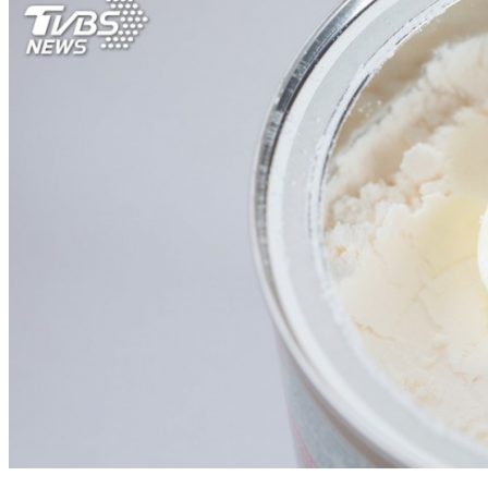
泡奶水溫很重要 攝氏70℃才能殺菌