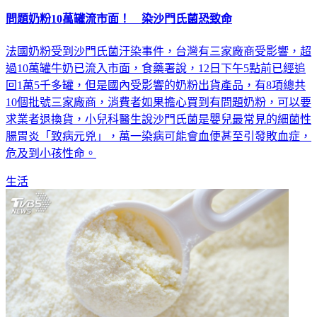
問題奶粉10萬罐流市面！ 染沙門氏菌恐致命
法國奶粉受到沙門氏菌汙染事件，台灣有三家廠商受影響，超
過10萬罐牛奶已流入市面，食藥署說，12日下午5點前已經追
回1萬5千多罐，但是國內受影響的奶粉出貨產品，有8項總共
10個批號三家廠商，消費者如果擔心買到有問題奶粉，可以要
求業者退換貨，小兒科醫生說沙門氏菌是嬰兒最常見的細菌性
腸胃炎「致病元兇」，萬一染病可能會血便甚至引發敗血症，
危及到小孩性命。
生活