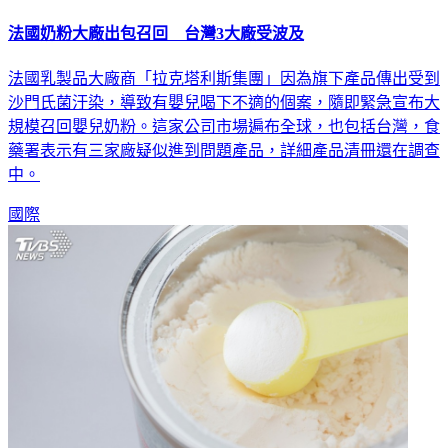
法國奶粉大廠出包召回 台灣3大廠受波及
法國乳製品大廠商「拉克塔利斯集團」因為旗下產品傳出受到
沙門氏菌汙染，導致有嬰兒喝下不適的個案，隨即緊急宣布大
規模召回嬰兒奶粉。這家公司市場遍布全球，也包括台灣，食
藥署表示有三家廠疑似進到問題產品，詳細產品清冊還在調查
中。
國際