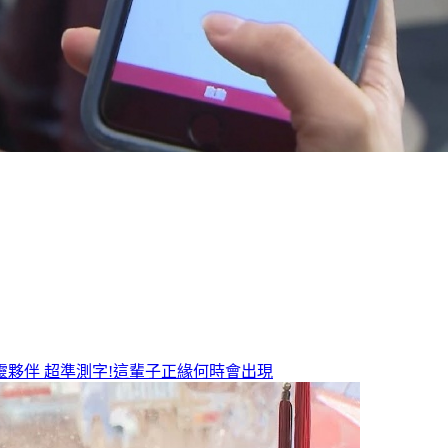
靈夥伴
超準測字!這輩子正緣何時會出現