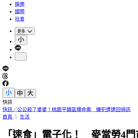
娛樂
國際
社會
更多
快訊
泰校園槍擊槍手「疑似國三生」 包包全是子彈
首頁
｜
生活
「速食」電子化！ 麥當勞4門