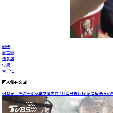
刷卡
麥當勞
速食店
付費
電子化
◤人氣夯文◢
何潤東、曹佑寧獨家專訪搶先看
8月緣分排行榜 這星座遇見心