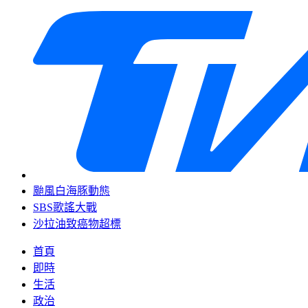
颱風白海豚動態
SBS歌謠大戰
沙拉油致癌物超標
首頁
即時
生活
政治