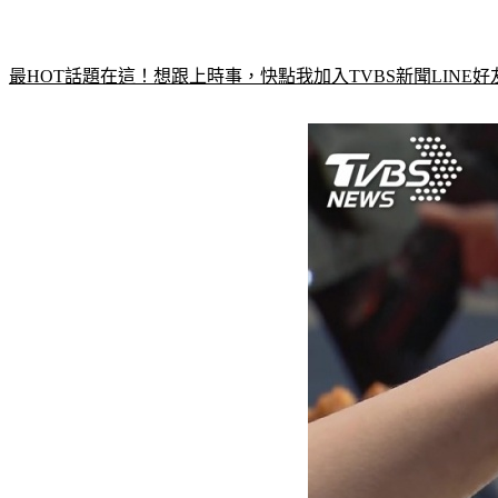
最HOT話題在這！想跟上時事，快點我加入TVBS新聞LINE好