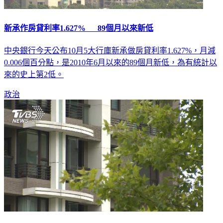
新承作房貸利率1.627% 89個月以來新低
中央銀行今天公布10月5大行庫新承做房貸利率1.627%，月減
0.006個百分點，是2010年6月以來的89個月新低，為有統計以
來的史上第2低。
政治