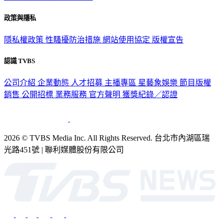
政策與隱私
隱私權政策
性騷擾防治措施
網站使用協定
版權宣告
認識 TVBS
公司介紹
企業動態
人才招募
主播專區
星藝象娛樂
節目版權
銷售
公開招標
業務服務
官方聲明
獲獎紀錄／認證
2026 © TVBS Media Inc. All Rights Reserved. 台北市內湖區瑞
光路451號 | 聯利媒體股份有限公司