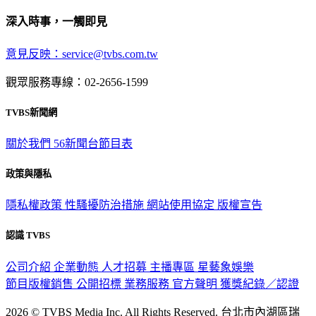
深入時事，一觸即見
意見反映：service@tvbs.com.tw
觀眾服務專線：02-2656-1599
TVBS新聞網
關於我們
56新聞台節目表
政策與隱私
隱私權政策
性騷擾防治措施
網站使用協定
版權宣告
認識 TVBS
公司介紹
企業動態
人才招募
主播專區
星藝象娛樂
節目版權銷售
公開招標
業務服務
官方聲明
獲獎紀錄／認證
2026 © TVBS Media Inc. All Rights Reserved. 台北市內湖區瑞