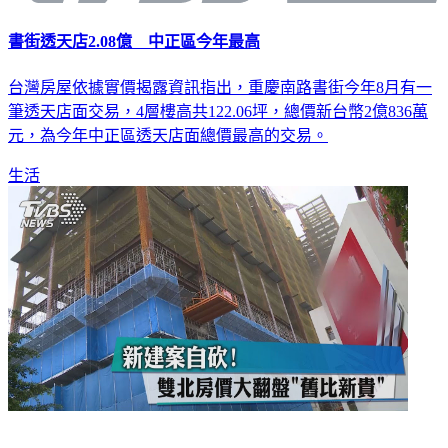
書街透天店2.08億 中正區今年最高
台灣房屋依據實價揭露資訊指出，重慶南路書街今年8月有一
筆透天店面交易，4層樓高共122.06坪，總價新台幣2億836萬
元，為今年中正區透天店面總價最高的交易。
生活