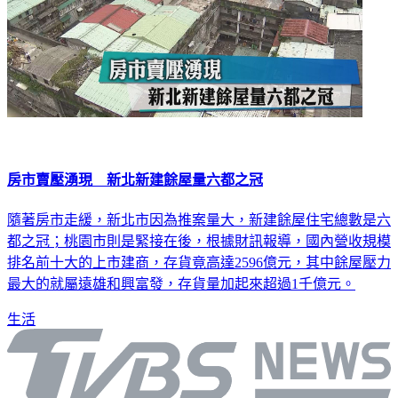
房市賣壓湧現 新北新建餘屋量六都之冠
隨著房市走緩，新北市因為推案量大，新建餘屋住宅總數是六
都之冠；桃園市則是緊接在後，根據財訊報導，國內營收規模
排名前十大的上市建商，存貨竟高達2596億元，其中餘屋壓力
最大的就屬遠雄和興富發，存貨量加起來超過1千億元。
生活