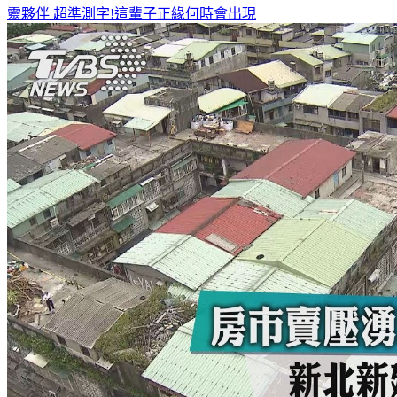
靈夥伴
超準測字!這輩子正緣何時會出現