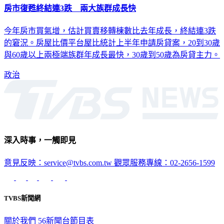
房市復甦終結連3跌 兩大族群成長快
今年房市買氣增，估計買賣移轉棟數比去年成長，終結連3跌
的窘況。房屋比價平台屋比統計上半年申請房貸案，20到30歲
與60歲以上兩極端族群年成長最快，30歲到50歲為房貸主力。
政治
深入時事，一觸即見
意見反映：service@tvbs.com.tw
觀眾服務專線：02-2656-1599
TVBS新聞網
關於我們
56新聞台節目表