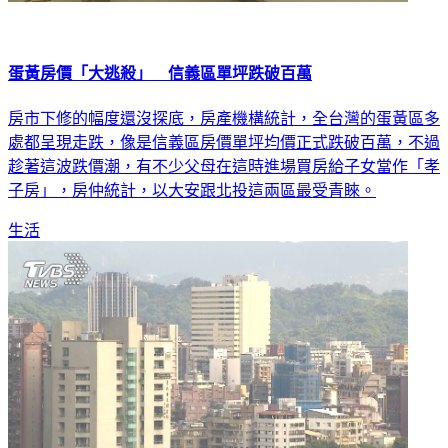
蛋黃房價「大逃殺」 信義區單坪跌破百萬
房市下修的幅度還沒探底，房產機構統計，全台灣的蛋黃區多
處都呈現走跌，像是信義區房價單坪均價正式跌破百萬，不過
趁著這波跌價潮，有不少父母在這時進場買房給子女當作「孝
子房」，房仲統計，以大安跟北投這兩區最受青睞。
生活