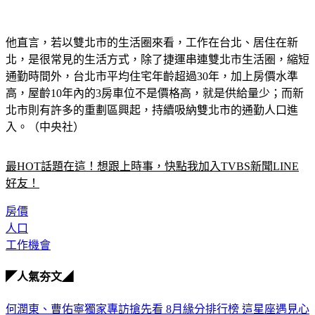
他直言，若以雙北市的生活圈來看，工作在台北、居住在新
北，是很常見的生活方式，除了捷運串連雙北市生活圈，縮短
通勤時間外，台北市平均住宅年齡超過30年，加上房價水準
高，屋齡10年內的3房車位不是價格高，就是供給量少；而新
北市則有許多的重劃區興起，持續吸納雙北市的通勤人口進
入。（中央社）
最HOT話題在這！想跟上時事，快點我加入TVBS新聞LINE
好友！
房價
人口
工作機會
◤人氣夯文◢
何潤東、曹佑寧獨家專訪搶先看
8月緣分排行榜 這星座遇見心