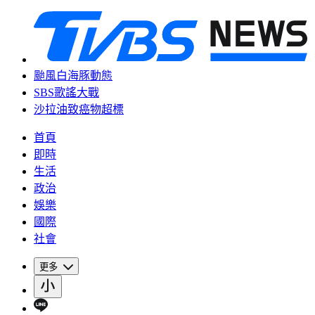
颱風白海豚動態
SBS歌謠大戰
沙拉油致癌物超標
首頁
即時
生活
政治
娛樂
國際
社會
更多