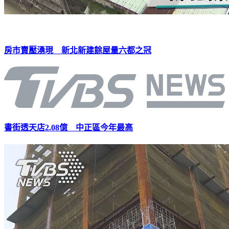
房市賣壓湧現 新北新建餘屋量六都之冠
書街透天店2.08億 中正區今年最高