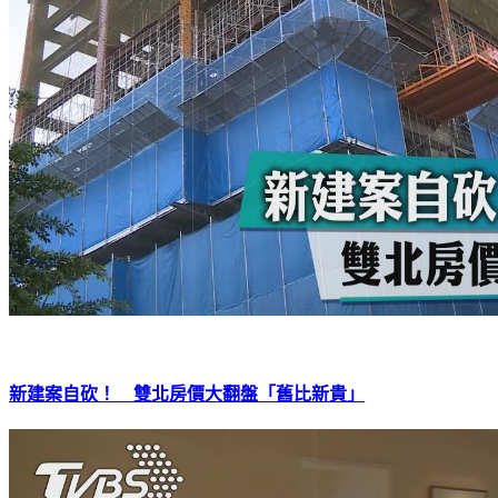
新建案自砍！ 雙北房價大翻盤「舊比新貴」