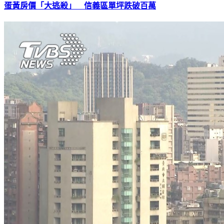
蛋黃房價「大逃殺」 信義區單坪跌破百萬