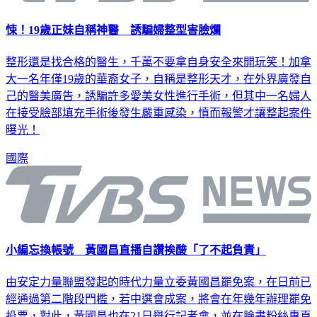
悚！19歲正妹自稱神醫 誘騙婦整型害臉爛
整形還是找合格的醫生，千萬不要拿自身安全來開玩笑！加拿
大一名年僅19歲的華裔女子，自稱是整形天才，在外界廣發自
己的醫美廣告，誘騙許多愛美女性進行手術，但其中一名婦人
在接受臉部填充手術後發生嚴重感染，憤而報警才讓整起案件
曝光！
國際
小編忘換帳號 黃國昌直播自讚挨酸「了不起負責」
由安定力量聯盟發起的時代力量立委黃國昌罷免案，在日前已
經通過第二階段門檻，若中選會成案，將會在年幾年辦理罷免
投票，對此，黃國昌也在21日舉行記者會，並在臉書粉絲專頁