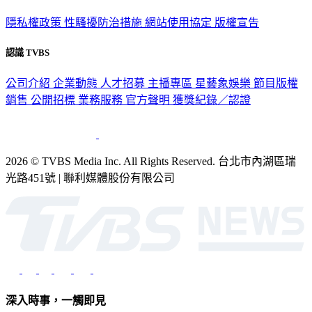
隱私權政策
性騷擾防治措施
網站使用協定
版權宣告
認識 TVBS
公司介紹
企業動態
人才招募
主播專區
星藝象娛樂
節目版權
銷售
公開招標
業務服務
官方聲明
獲獎紀錄／認證
2026 © TVBS Media Inc. All Rights Reserved. 台北市內湖區瑞
光路451號 | 聯利媒體股份有限公司
深入時事，一觸即見