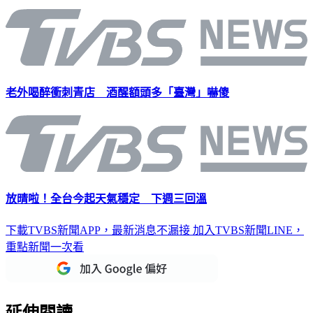
老外喝醉衝刺青店 酒醒額頭多「臺灣」嚇傻
放晴啦！全台今起天氣穩定 下週三回溫
下載TVBS新聞APP，最新消息不漏接
加入TVBS新聞LINE，
重點新聞一次看
延伸閱讀