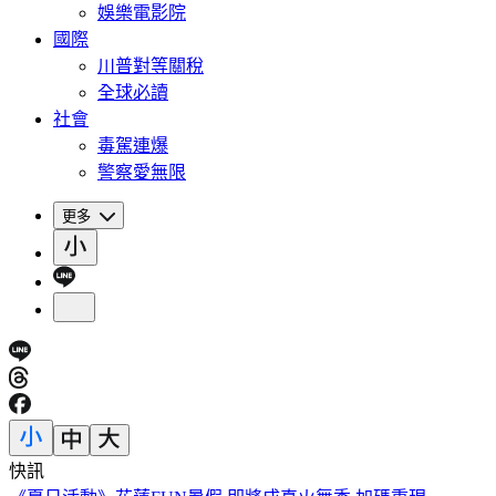
娛樂電影院
國際
川普對等關稅
全球必讀
社會
毒駕連爆
警察愛無限
更多
快訊