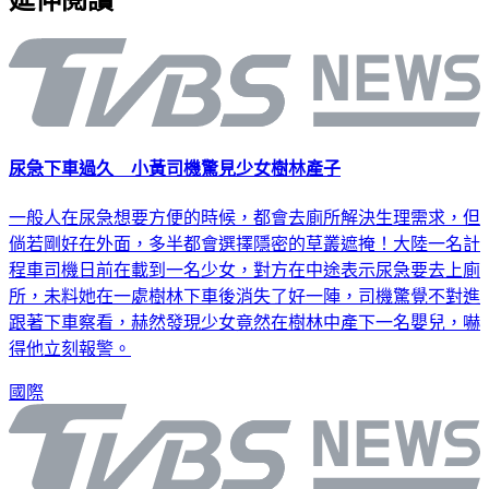
尿急下車過久 小黃司機驚見少女樹林產子
一般人在尿急想要方便的時候，都會去廁所解決生理需求，但
倘若剛好在外面，多半都會選擇隱密的草叢遮掩！大陸一名計
程車司機日前在載到一名少女，對方在中途表示尿急要去上廁
所，未料她在一處樹林下車後消失了好一陣，司機驚覺不對進
跟著下車察看，赫然發現少女竟然在樹林中產下一名嬰兒，嚇
得他立刻報警。
國際