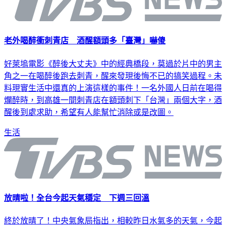
老外喝醉衝刺青店 酒醒額頭多「臺灣」嚇傻
好萊塢電影《醉後大丈夫》中的經典橋段，莫過於片中的男主
角之一在喝醉後跑去刺青，醒來發現後悔不已的搞笑過程。未
料現實生活中還真的上演這樣的事件！一名外國人日前在喝得
爛醉時，到高雄一間刺青店在額頭刺下「台灣」兩個大字，酒
醒後到處求助，希望有人能幫忙消除或是改圖。
生活
放晴啦！全台今起天氣穩定 下週三回溫
終於放晴了！中央氣象局指出，相較昨日水氣多的天氣，今起