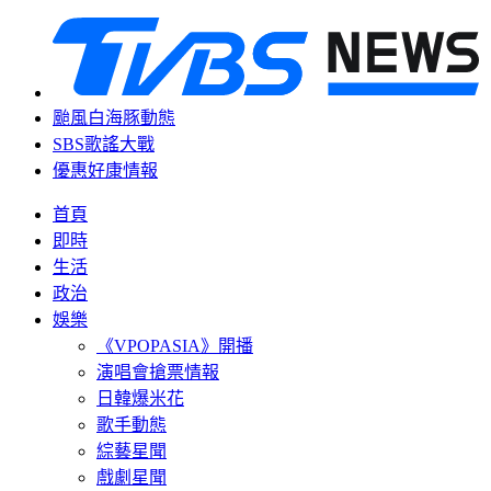
颱風白海豚動態
SBS歌謠大戰
優惠好康情報
首頁
即時
生活
政治
娛樂
《VPOPASIA》開播
演唱會搶票情報
日韓爆米花
歌手動態
綜藝星聞
戲劇星聞