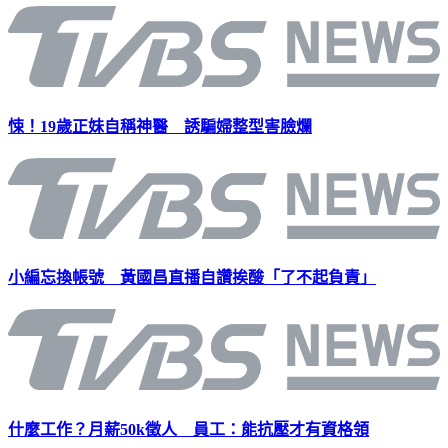
悚！19歲正妹自稱神醫 誘騙婦整型害臉爛
小編忘換帳號 黃國昌直播自讚挨酸「了不起負責」
什麼工作？月薪50k徵人 員工：能抗壓才有資格領