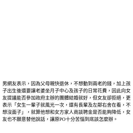
男網友表示，因為父母親快退休，不想動到兩老的錢，加上孩
子出生後還要讓老婆坐月子中心及孩子的日常花費，因此向女
友提議能否參加政府主辦的團體結婚就好，但女友卻拒絕，更
表示「女生一輩子就風光一次，還有長輩及左鄰右舍在看，不
想沒面子」，就算他想和女方家人商談聘金是否能夠降低，女
友也不願意替他說話，讓原PO十分苦惱到底該怎麼辦。