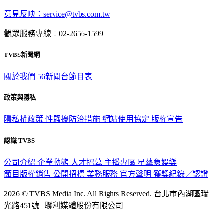
意見反映：service@tvbs.com.tw
觀眾服務專線：02-2656-1599
TVBS新聞網
關於我們
56新聞台節目表
政策與隱私
隱私權政策
性騷擾防治措施
網站使用協定
版權宣告
認識 TVBS
公司介紹
企業動態
人才招募
主播專區
星藝象娛樂
節目版權銷售
公開招標
業務服務
官方聲明
獲獎紀錄／認證
2026 © TVBS Media Inc. All Rights Reserved. 台北市內湖區瑞
光路451號 | 聯利媒體股份有限公司