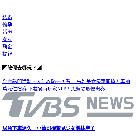
結婚
懷孕
婚禮
女友
聘金
提親
◤放假去哪玩？◢
全台熱門活動、人氣攻略一次看！
高雄美食優惠開搶！再抽
萬元住宿券
下載食尚玩家APP！免費領取優惠券
尿急下車過久 小黃司機驚見少女樹林產子