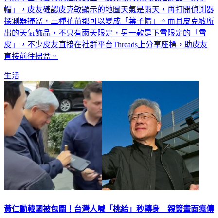
探測器掃盆，三種花苗都可以變成「葉子帽」。而且皮克敏所
出的天氣飾品，不只有雨天限定，另一款是下雪限定的「雪
皮」，不少皮友直接在社群平台Threads上分享座標，助皮友
直接前往掃盆。
生活
黃仁勳韓國被包圍！台灣人喊「桃給」秒轉身 親簽畫面瘋傳