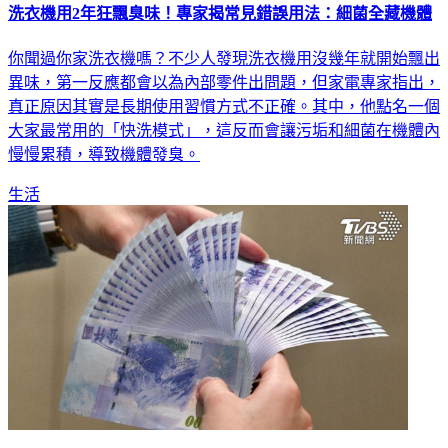
你聞過你家洗衣機嗎？不少人發現洗衣機用沒幾年就開始飄出
異味，第一反應都會以為內部零件出問題，但家電專家指出，
真正原因其實是長期使用習慣方式不正確。其中，他點名一個
大家最常用的「快洗模式」，這反而會讓污垢和細菌在機體內
慢慢累積，導致機體發臭。
生活
「嬰兒股神」崛起！父母3方式幫子女存股 也要申報贈與稅