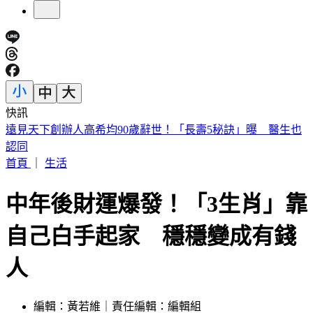
快訊
美股開盤／聯準會升息疑慮意外減緩！標普、那指「雙開高」
首頁
｜
生活
中年後財運爆發！「3生肖」靠
自己白手起家 穩穩變成有錢
人
編輯：黃若維｜責任編輯：編輯組
發佈時間：2026.06.06 17:56