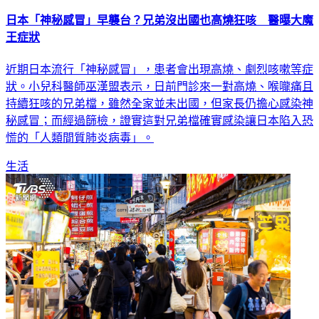
日本「神秘感冒」早襲台？兄弟沒出國也高燒狂咳 醫曝大魔
王症狀
近期日本流行「神秘感冒」，患者會出現高燒、劇烈咳嗽等症
狀。小兒科醫師巫漢盟表示，日前門診來一對高燒、喉嚨痛且
持續狂咳的兄弟檔，雖然全家並未出國，但家長仍擔心感染神
秘感冒；而經過篩檢，證實這對兄弟檔確實感染讓日本陷入恐
慌的「人類間質肺炎病毒」。
生活