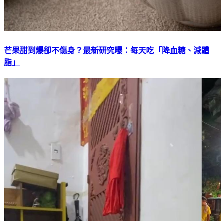
芒果甜到爆卻不傷身？最新研究曝：每天吃「降血糖、減體
脂」