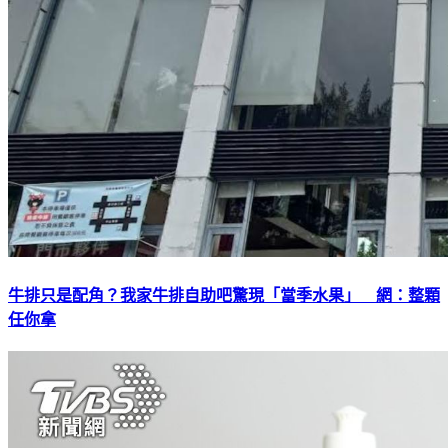
牛排只是配角？我家牛排自助吧驚現「當季水果」 網：整顆
任你拿