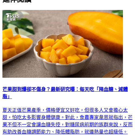
芒果甜到爆卻不傷身？最新研究曝：每天吃「降血糖、減體
脂」
夏天正值芒果產季，價格便宜又好吃，但很多人又會擔心太
甜，怕吃太多影響身體健康。對此，食農專家韋恩就指出，芒
果不但不一定會讓血糖失控，對糖尿病前期的族群來說，反而
有助改善血糖調節能力、降低體脂肪，就連熱量也超級低。