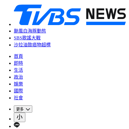
颱風白海豚動態
SBS歌謠大戰
沙拉油致癌物超標
首頁
即時
生活
政治
娛樂
國際
社會
更多