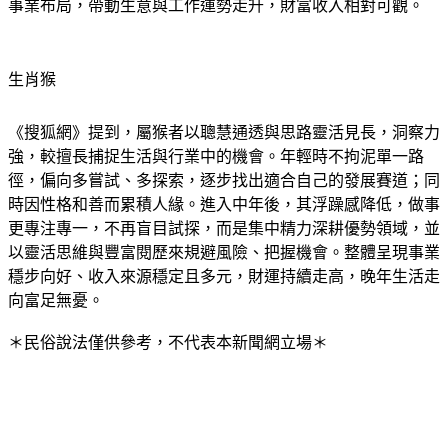
生肖猴
《搜狐網》提到，屬猴者以聰慧通透與思路靈活見長，洞察力
強，較擅長捕捉生活與行業中的機會。年輕時不拘泥單一路
徑，偏向多嘗試、多探索，逐步找出適合自己的發展賽道；同
時因性格和善而累積人緣。進入中年後，其浮躁感降低，做事
更專注專一，不再盲目試探，而是集中精力深耕優勢領域，並
以靈活思維與豐富閱歷來規避風險、把握機會。整體呈現事業
穩步向好、收入來源穩定且多元，財運持續走高，晚年生活走
向富足無憂。
＊民俗說法僅供參考，不代表本新聞網立場＊