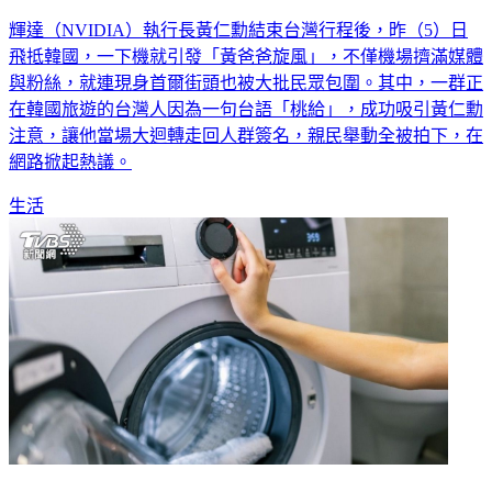
輝達（NVIDIA）執行長黃仁勳結束台灣行程後，昨（5）日
飛抵韓國，一下機就引發「黃爸爸旋風」，不僅機場擠滿媒體
與粉絲，就連現身首爾街頭也被大批民眾包圍。其中，一群正
在韓國旅遊的台灣人因為一句台語「桃給」，成功吸引黃仁勳
注意，讓他當場大迴轉走回人群簽名，親民舉動全被拍下，在
網路掀起熱議。
生活
洗衣機用2年狂飄臭味！專家揭常見錯誤用法：細菌全藏機體