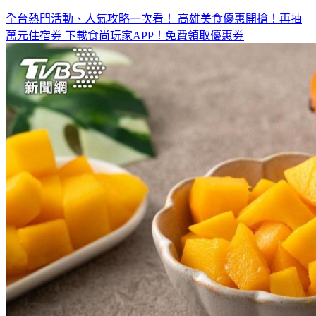
全台熱門活動、人氣攻略一次看！
高雄美食優惠開搶！再抽
萬元住宿券
下載食尚玩家APP！免費領取優惠券