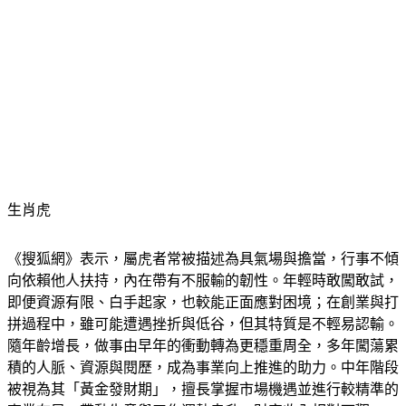
生肖虎
《搜狐網》表示，屬虎者常被描述為具氣場與擔當，行事不傾
向依賴他人扶持，內在帶有不服輸的韌性。年輕時敢闖敢試，
即便資源有限、白手起家，也較能正面應對困境；在創業與打
拼過程中，雖可能遭遇挫折與低谷，但其特質是不輕易認輸。
隨年齡增長，做事由早年的衝動轉為更穩重周全，多年闖蕩累
積的人脈、資源與閱歷，成為事業向上推進的助力。中年階段
被視為其「黃金發財期」，擅長掌握市場機遇並進行較精準的
事業布局，帶動生意與工作運勢走升，財富收入相對可觀。