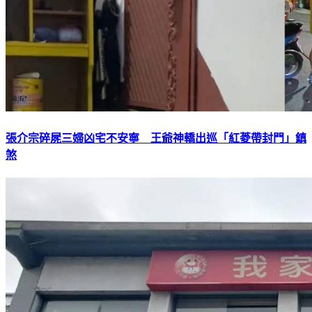
張介宗碎屍三婦凶宅不安寧 王爺神轎出巡「紅菱帶封門」鎮
煞