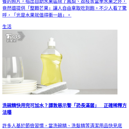
竟然還提供「整顆芒果」讓人自由拿取吃到飽。不少人看了驚
呼，「光是水果就值得衝一趟」。
生活
洗碗精快用完可加水？譚敦慈示警「恐長滿菌」 正確稀釋方
法曝
許多人基於節儉習慣，當洗碗精、洗髮精等清潔用品快見底
時，常會加水稀釋繼續使用，希望能物盡其用，然而專家指