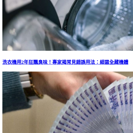
洗衣機用2年狂飄臭味！專家揭常見錯誤用法：細菌全藏機體