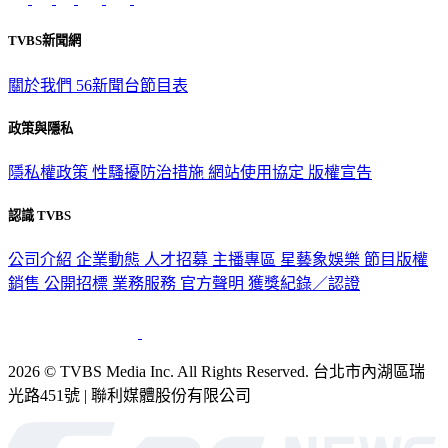
TVBS新聞網
關於我們
56新聞台節目表
政策與隱私
隱私權政策
性騷擾防治措施
網站使用協定
版權宣告
認識 TVBS
公司介紹
企業動態
人才招募
主播專區
星藝象娛樂
節目版權
銷售
公開招標
業務服務
官方聲明
獲獎紀錄／認證
2026 © TVBS Media Inc. All Rights Reserved. 台北市內湖區瑞
光路451號 | 聯利媒體股份有限公司