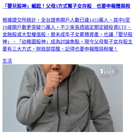
根據證交所統計，全台證券開戶人數已達1433萬人，其中0至
19歲開戶數更突破75萬人。不少家長透過定期定額投資ETF、
金融股或大型權值股，替未成年子女累積資產，也讓「嬰兒股
神」、「幼稚園股神」成為討論焦點。現今父母幫子女存股主
要有三大方式，財政部提醒，記得也要申報贈與稅喔！
生活