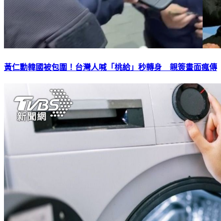
黃仁勳韓國被包圍！台灣人喊「桃給」秒轉身 親簽畫面瘋傳