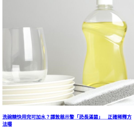
洗碗精快用完可加水？譚敦慈示警「恐長滿菌」 正確稀釋方
法曝