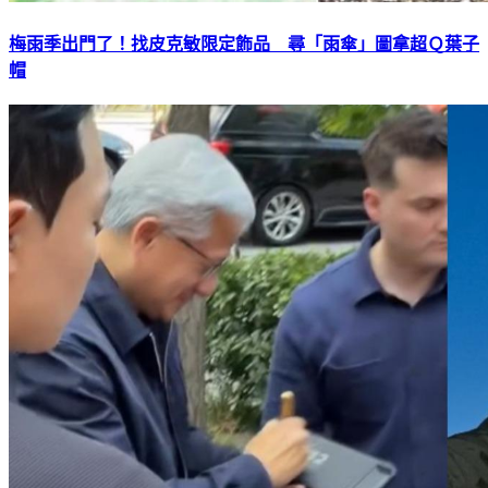
梅雨季出門了！找皮克敏限定飾品 尋「雨傘」圖拿超Ｑ葉子
帽