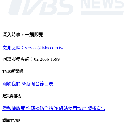
深入時事，一觸即見
意見反映：service@tvbs.com.tw
觀眾服務專線：02-2656-1599
TVBS新聞網
關於我們
56新聞台節目表
政策與隱私
隱私權政策
性騷擾防治措施
網站使用協定
版權宣告
認識 TVBS
公司介紹
企業動態
人才招募
主播專區
星藝象娛樂