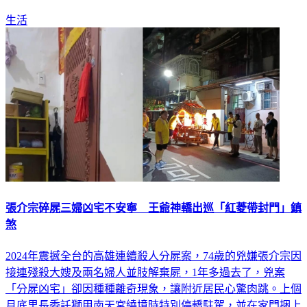
生活
張介宗碎屍三婦凶宅不安寧 王爺神轎出巡「紅菱帶封門」鎮
煞
2024年震撼全台的高雄連續殺人分屍案，74歲的兇嫌張介宗因
接連殘殺大嫂及兩名婦人並肢解棄屍，1年多過去了，兇案
「分屍凶宅」卻因種種離奇現象，讓附近居民心驚肉跳。上個
月底里長委託獅甲南天宮繞境時特別停轎駐駕，並在家門捆上
「紅菱帶」鎮煞，安定民心。