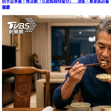
防手足爭產！修法刪「兄弟姊妹特留分」 頂客、單身族必看
關鍵