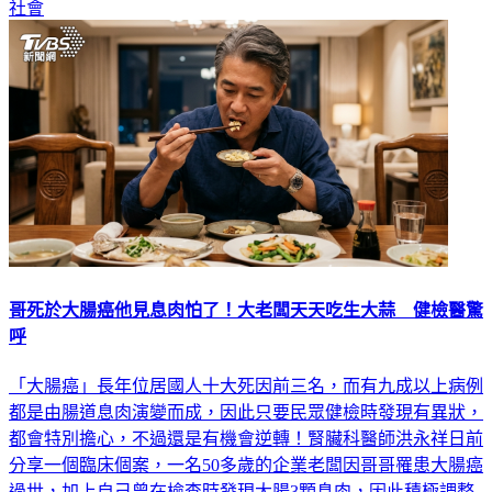
社會
哥死於大腸癌他見息肉怕了！大老闆天天吃生大蒜 健檢醫驚
呼
「大腸癌」長年位居國人十大死因前三名，而有九成以上病例
都是由腸道息肉演變而成，因此只要民眾健檢時發現有異狀，
都會特別擔心，不過還是有機會逆轉！腎臟科醫師洪永祥日前
分享一個臨床個案，一名50多歲的企業老闆因哥哥罹患大腸癌
過世，加上自己曾在檢查時發現大腸3顆息肉，因此積極調整