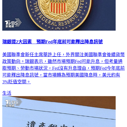
瑞銀提2大因素 預期Fed年底前可能釋出降息訊號
美國聯準會新任主席華許上任，外界關注美國聯準會後續貨幣
政策動向。瑞銀表示，雖然市場預期Fed可能升息，但考量通
膨預期、勞動市場狀況，Fed沒有升息理由，預期Fed今年底前
可能釋出降息訊號，當市場轉為預期美國降息時，美元約有
3%貶值空間。
生活