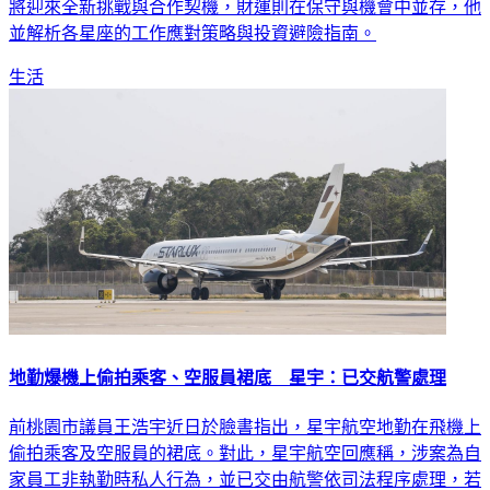
將迎來全新挑戰與合作契機，財運則在保守與機會中並存，他
並解析各星座的工作應對策略與投資避險指南。
生活
地勤爆機上偷拍乘客、空服員裙底 星宇：已交航警處理
前桃園市議員王浩宇近日於臉書指出，星宇航空地勤在飛機上
偷拍乘客及空服員的裙底。對此，星宇航空回應稱，涉案為自
家員工非執勤時私人行為，並已交由航警依司法程序處理，若