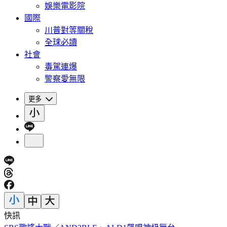
娛樂電影院
國際
川普對等關稅
全球必讀
社會
毒駕連爆
警察愛無限
更多
快訊