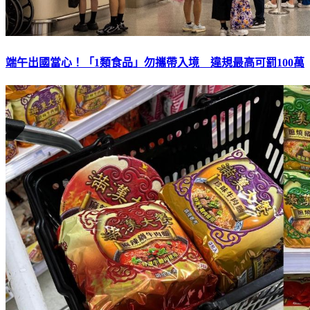
端午出國當心！「1類食品」勿攜帶入境 違規最高可罰100萬