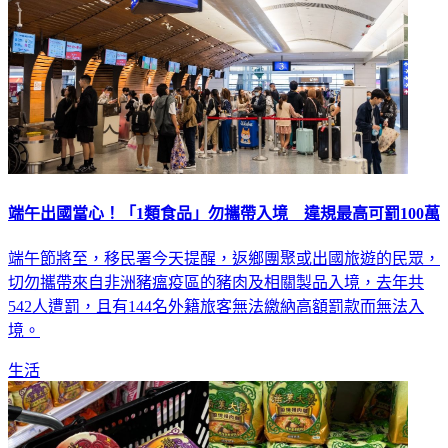
端午出國當心！「1類食品」勿攜帶入境 違規最高可罰100萬
端午節將至，移民署今天提醒，返鄉團聚或出國旅遊的民眾，
切勿攜帶來自非洲豬瘟疫區的豬肉及相關製品入境，去年共
542人遭罰，且有144名外籍旅客無法繳納高額罰款而無法入
境。
生活