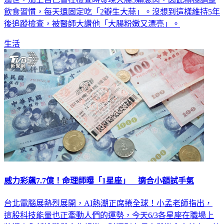
飲食習慣，每天還固定吃「2瓣生大蒜」。沒想到這樣維持5年
後追蹤檢查，被醫師大讚他「大腸粉嫩又漂亮」。
生活
威力彩飆7.7億！命理師曝「1星座」 適合小額試手氣
台北電腦展熱烈展開，AI熱潮正席捲全球！小孟老師指出，
這股科技能量也正牽動人們的運勢，今天6/3各星座在職場上