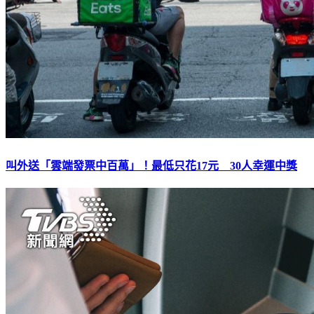
叫外送「雲端發票中百萬」！最低只花17元 30人幸運中獎