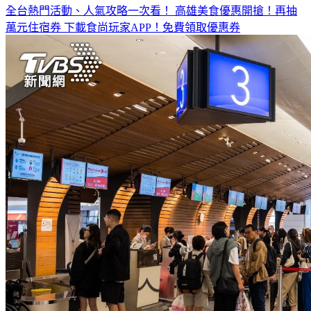
全台熱門活動、人氣攻略一次看！
高雄美食優惠開搶！再抽
萬元住宿券
下載食尚玩家APP！免費領取優惠券