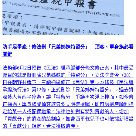
防手足爭產！修法刪「兄弟姊妹特留分」 頂客、單身族必看
關鍵
法務部6月2日預告《民法》繼承編部分條文修正案，其中最受
矚目的就是擬刪除兄弟姊妹的「特留分」，立法院會今（28）
日在朝野共識下，三讀通過修正《民法》第1223條及《民法繼
承編施行法》第12條，正式刪除「兄弟姊妹特留分」。過去資
深藝人曹西平猝逝，讓「特留分」爭議再次浮上檯面，如今修
正通過，單身族或頂客族只要立明確遺囑，即可讓遺產順利指
定給某一人或配偶繼承。法律也針對有特別貢獻的人，增加
「貢獻分」的遺產酌給制度，如曹西平乾兒子也可依據新增設
的「貢獻分」規定，合法獲取遺產。