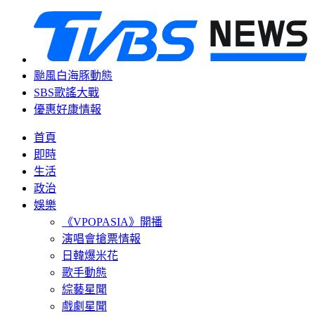
颱風白海豚動態
SBS歌謠大戰
優惠好康情報
首頁
即時
生活
政治
娛樂
《VPOPASIA》開播
演唱會搶票情報
日韓爆米花
歌手動態
綜藝星聞
戲劇星聞