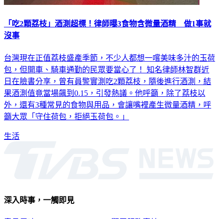
「吃2顆荔枝」酒測超標！律師曝3食物含微量酒精 做1事就
沒事
台灣現在正值荔枝盛產季節，不少人都想一嚐美味多汁的玉荷
包，但開車、騎車通勤的民眾要當心了！ 知名律師林智群近
日在臉書分享，曾有員警實測吃2顆荔枝，隨後進行酒測，結
果酒測值竟當場飆到0.15，引發熱議。他呼籲，除了荔枝以
外，還有3種常見的食物與用品，會讓嘴裡產生微量酒精，呼
籲大眾「守住荷包，拒絕玉荷包。」
生活
深入時事，一觸即見