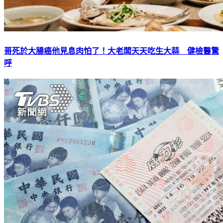
哥死於大腸癌他見息肉怕了！大老闆天天吃生大蒜 健檢醫驚
呼