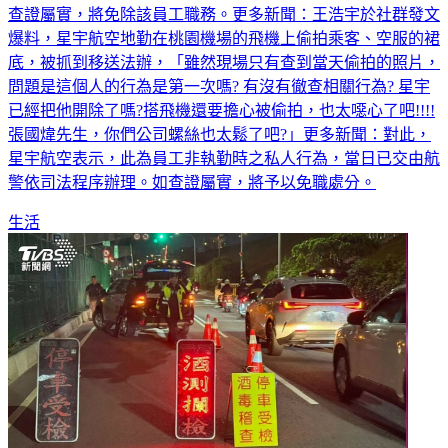
查證屬實，將免除該員工職務。更多新聞：王浩宇於社群發文
爆料，星宇航空地勤在桃園機場的飛機上偷拍乘客、空服的裙
底，被抓到移送法辦，「雖然現場只有查到當天偷拍的照片，
問題是這個人的行為是第一次嗎? 有沒有徹查相關行為? 星宇
已經把他開除了嗎?搭飛機還要擔心被偷拍，也太噁心了吧!!!!
張國煒先生，你們公司螺絲也太鬆了吧?」更多新聞：對此，
星宇航空表示，此為員工非執勤時之私人行為，當日已交由航
警依司法程序辦理。如查證屬實，將予以免職處分。
生活