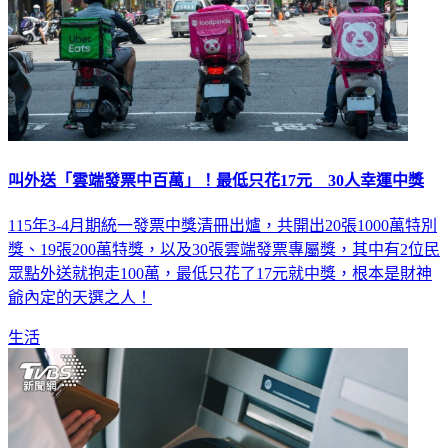
叫外送「雲端發票中百萬」！最低只花17元 30人幸運中獎
115年3-4月期統一發票中獎清冊出爐，共開出20張1000萬特別
獎、19張200萬特獎，以及30張雲端發票專屬獎，其中有2位民
眾點外送就抱走100萬，最低只花了17元就中獎，根本是財神
爺內定的天選之人！
生活