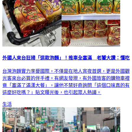
外國人來台狂掃「這款泡麵」！推車全塞滿 老饕大讚：懂吃
台灣泡麵實力享譽國際，不僅是在地人宵夜首選，更是外國觀
光客來台必買的伴手禮。有網友發現，有外國旅客的購物車裡
竟「塞滿了滿漢大餐」，讓他不禁好奇詢問「這個口味真的有
這麼好吃嗎？」貼文曝光後，也引起眾人熱議。
生活