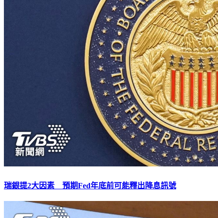
瑞銀提2大因素 預期Fed年底前可能釋出降息訊號