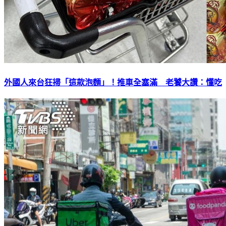
外國人來台狂掃「這款泡麵」！推車全塞滿 老饕大讚：懂吃