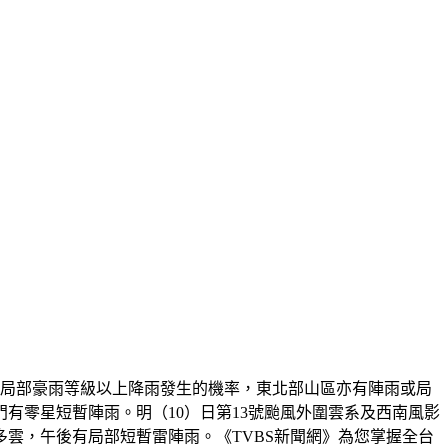
有局部豪雨等級以上降雨發生的機率，東北部山區亦有陣雨或局
有零星短暫陣雨。明（10）日第13號颱風外圍雲系及西南風影
雲，午後有局部短暫雷陣雨。《TVBS新聞網》為您掌握全台