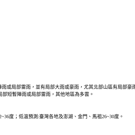
山區有陣雨或局部雷雨，並有局部大雨或豪雨，尤其北部山區有局部
局部短暫陣雨或局部雷雨，其他地區為多雲。
~36度；低溫預測:臺灣各地及澎湖、金門、馬祖26~30度。