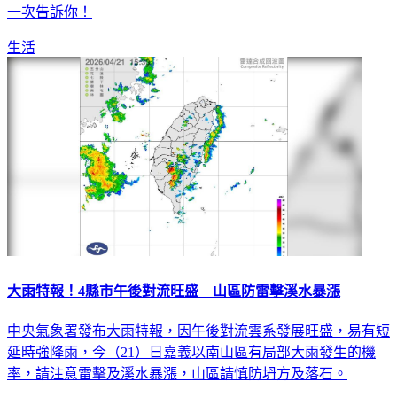
生活
大雨特報！4縣市午後對流旺盛 山區防雷擊溪水暴漲
中央氣象署發布大雨特報，因午後對流雲系發展旺盛，易有短
延時強降雨，今（21）日嘉義以南山區有局部大雨發生的機
率，請注意雷擊及溪水暴漲，山區請慎防坍方及落石。
生活