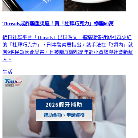
Threads成詐騙重災區！買「杜拜巧克力」慘騙60萬
近日社群平台「Threads」出現貼文，指稱販售近期社群火紅
的「杜拜巧克力」，刑事警察局指出，該手法在「3週內」就
有9名民眾因此受害，且被騙群體都是年輕小資族與社會新鮮
人。
生活