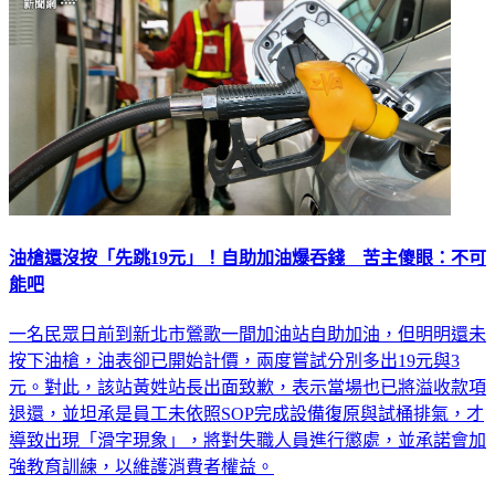
油槍還沒按「先跳19元」！自助加油爆吞錢 苦主傻眼：不可
能吧
一名民眾日前到新北市鶯歌一間加油站自助加油，但明明還未
按下油槍，油表卻已開始計價，兩度嘗試分別多出19元與3
元。對此，該站黃姓站長出面致歉，表示當場也已將溢收款項
退還，並坦承是員工未依照SOP完成設備復原與試桶排氣，才
導致出現「滑字現象」，將對失職人員進行懲處，並承諾會加
強教育訓練，以維護消費者權益。
生活