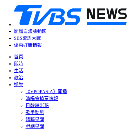
颱風白海豚動態
SBS歌謠大戰
優惠好康情報
首頁
即時
生活
政治
娛樂
《VPOPASIA》開播
演唱會搶票情報
日韓爆米花
歌手動態
綜藝星聞
戲劇星聞