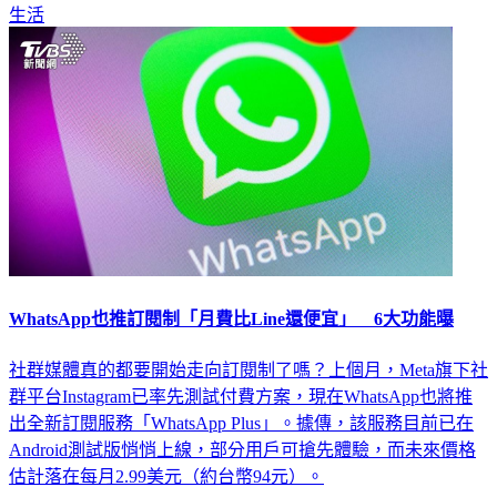
WhatsApp也推訂閱制「月費比Line還便宜」 6大功能曝
社群媒體真的都要開始走向訂閱制了嗎？上個月，Meta旗下社
群平台Instagram已率先測試付費方案，現在WhatsApp也將推
出全新訂閱服務「WhatsApp Plus」。據傳，該服務目前已在
Android測試版悄悄上線，部分用戶可搶先體驗，而未來價格
估計落在每月2.99美元（約台幣94元）。
生活