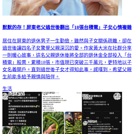
默默的存！屏東老父過世後翻出「18張台積電」子女心情複雜
居住在屏東的退休男子一生勤儉，雖然與子女關係疏離，卻在
過世後讓四名子女驚覺父親深沉的愛。作家黃大米在社群分享
一則暖心故事，這名父親退休後將全部的退休金全部投入「台
積電」股票，累積18張，市值現已突破三千萬元，更特地以子
女名義開戶。直到過世後子女才得知此事，感嘆到，希望父親
生前能多給予親情與陪伴。
生活