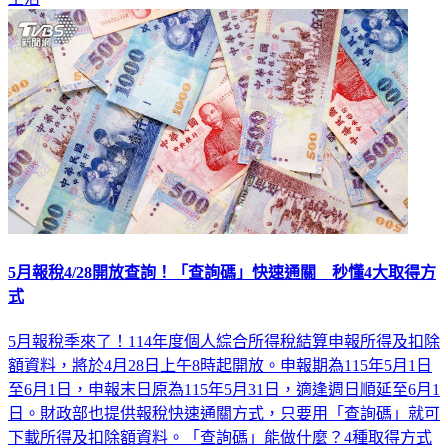
5月報稅4/28開放查詢！「查詢碼」快速通關 秒懂4大取得方
式
5月報稅季來了！114年度個人綜合所得稅結算申報所得及扣除
額資料，將於4月28日上午8時起開放。申報期為115年5月1日
至6月1日，申報末日原為115年5月31日，適逢週日順延至6月1
日。財政部也提供報稅快速通關方式，只要用「查詢碼」就可
下載所得及扣除額資料。「查詢碼」能做什麼？4種取得方式
一次告訴你！