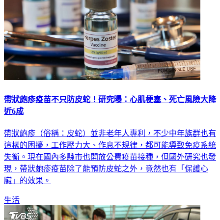
帶狀皰疹疫苗不只防皮蛇！研究曝：心肌梗塞、死亡風險大降
近6成
帶狀皰疹（俗稱：皮蛇）並非老年人專利，不少中年族群也有
這樣的困擾，工作壓力大、作息不規律，都可能導致免疫系統
失衡。現在國內多縣市也開放公費疫苗接種，但國外研究也發
現，帶狀皰疹疫苗除了能預防皮蛇之外，竟然也有「保護心
臟」的效果。
生活