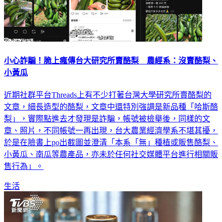
小心詐騙！脆上瘋傳台大研究所賣酪梨 農經系：沒賣酪梨、
小黃瓜
近期社群平台Threads上有不少打著台灣大學研究所賣酪梨的
文章，細長造型的酪梨，文章中還特別強調是新品種「哈斯酪
梨」，實際點進去才發現是詐騙，帳號被檢舉後，同樣的文
章、照片，不同帳號一再出現，台大農業經濟學系不堪其擾，
於是在臉書上po出截圖並澄清「本系「無」種植或販售酪梨、
小黃瓜、南瓜等農產品，亦未於任何社交媒體平台進行相關販
售行為」。
生活