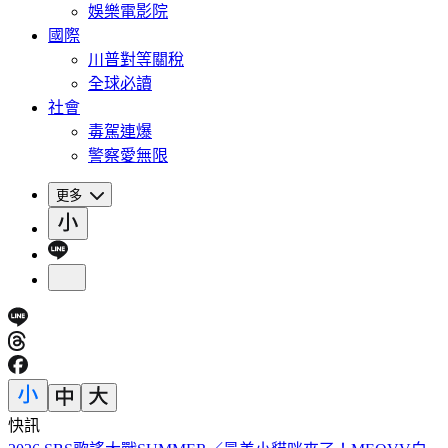
娛樂電影院
國際
川普對等關稅
全球必讀
社會
毒駕連爆
警察愛無限
更多
快訊