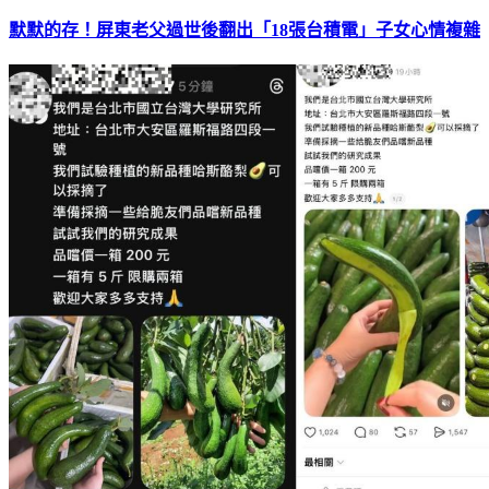
默默的存！屏東老父過世後翻出「18張台積電」子女心情複雜