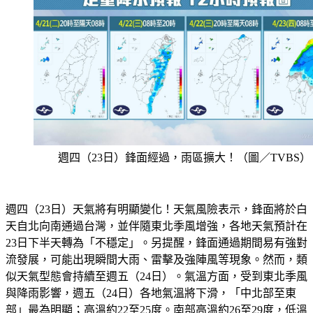
週四（23日）鋒面經過，雨區擴大！（圖／TVBS）
週四（23日）天氣將有明顯變化！天氣風險表示，鋒面將於白
天自北向南通過台灣，並伴隨東北季風增強，各地天氣預計在
23日下半天轉為「不穩定」。另提醒，鋒面通過期間易有強對
流發展，可能出現瞬間大雨、雷擊及強陣風等現象。然而，類
似天氣型態會持續至週五（24日）。氣溫方面，受到東北季風
與降雨影響，週五（24日）各地氣溫將下滑，「中北部至東
部」最為明顯；高溫約22至25度。南部高溫約26至29度，低溫
約19至22度。