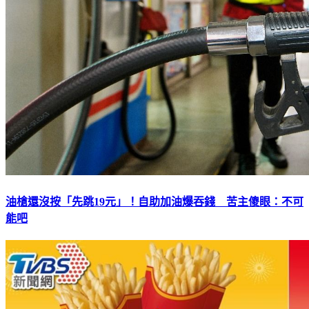
油槍還沒按「先跳19元」！自助加油爆吞錢 苦主傻眼：不可
能吧