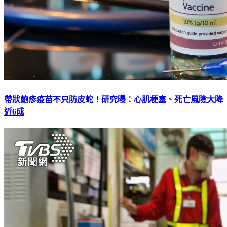
帶狀皰疹疫苗不只防皮蛇！研究曝：心肌梗塞、死亡風險大降
近6成