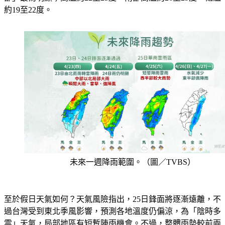
未來一週降雨範圍。（圖／TVBS）
至於假日天氣如何？天氣風險指出，25日鋒面將逐漸遠離，不
過台灣受到東北季風影響，預測各地溫度仍偏涼，為「陰時多
雲」天氣，局部地區有短暫陣雨機會。不過，整體雨勢較前兩
日小。週日（26日）東北季風減弱、水氣減少，各地天氣將恢