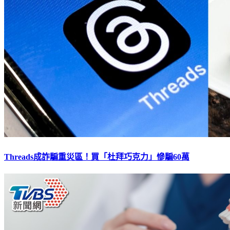
Threads成詐騙重災區！買「杜拜巧克力」慘騙60萬