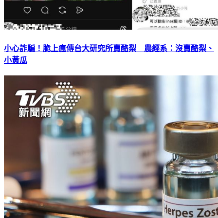
小心詐騙！脆上瘋傳台大研究所賣酪梨 農經系：沒賣酪梨、
小黃瓜