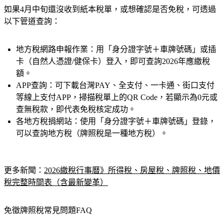
如果4月中旬還沒收到紙本稅單，或想確認是否免稅，可透過
以下管道查詢：
地方稅網路申報作業：
用「身分證字號＋車牌號碼」或插
卡（自然人憑證/健保卡）登入，即可查詢2026年應繳稅
額。
APP查詢：
可下載台灣PAY、全支付、一卡通、街口支付
等線上支付APP，掃描稅單上的QR Code，若顯示為0元或
查無稅款，即代表免稅核定成功。
各地方稅捐網站：
使用「身分證字號＋車牌號碼」登錄，
可以查詢地方稅（牌照稅是一種地方稅）。
更多新聞：
2026繳稅行事曆》所得稅、房屋稅、牌照稅、地價
稅完整時間表（含最新變革）
免徵牌照稅常見問題FAQ