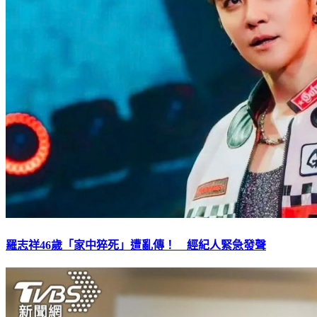
羅志祥46歲「家中猝死」遭亂傳！ 經紀人緊急發聲