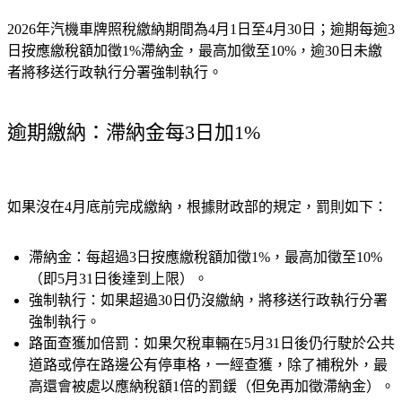
2026年汽機車牌照稅繳納期間為4月1日至4月30日；逾期每逾3
日按應繳稅額加徵1%滯納金，最高加徵至10%，逾30日未繳
者將移送行政執行分署強制執行。
逾期繳納：滯納金每3日加1%
如果沒在4月底前完成繳納，根據財政部的規定，罰則如下：
滯納金：
每超過3日按應繳稅額加徵1%，最高加徵至10%
（即5月31日後達到上限）。
強制執行：
如果超過30日仍沒繳納，將移送行政執行分署
強制執行。
路面查獲加倍罰：
如果欠稅車輛在5月31日後仍行駛於公共
道路或停在路邊公有停車格，一經查獲，除了補稅外，最
高還會被處以應納稅額1倍的罰鍰（但免再加徵滯納金）。