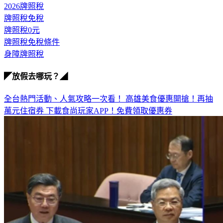
2026牌照稅
牌照稅免稅
牌照稅0元
牌照稅免稅條件
身障牌照稅
◤放假去哪玩？◢
全台熱門活動、人氣攻略一次看！
高雄美食優惠開搶！再抽
萬元住宿券
下載食尚玩家APP！免費領取優惠券