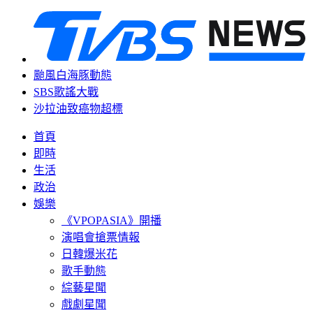
颱風白海豚動態
SBS歌謠大戰
沙拉油致癌物超標
首頁
即時
生活
政治
娛樂
《VPOPASIA》開播
演唱會搶票情報
日韓爆米花
歌手動態
綜藝星聞
戲劇星聞