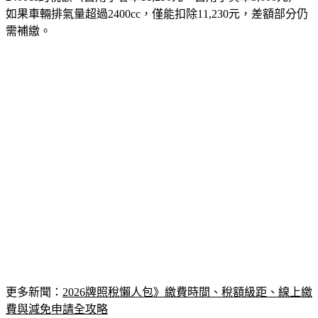
如果車輛排氣量超過2400cc，僅能扣除11,230元，差額部分仍
需補繳。
更多新聞：
2026牌照稅懶人包》繳費時間、稅額級距、線上繳
費與減免申請全攻略