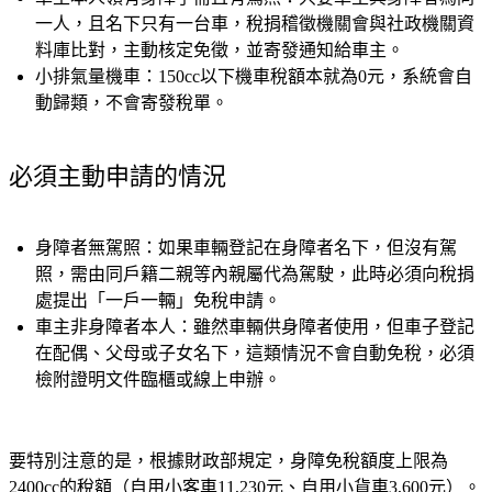
一人，且名下只有一台車，稅捐稽徵機關會與社政機關資
料庫比對，主動核定免徵，並寄發通知給車主。
小排氣量機車：
150cc以下機車稅額本就為0元，系統會自
動歸類，不會寄發稅單。
必須主動申請的情況
身障者無駕照：
如果車輛登記在身障者名下，但沒有駕
照，需由同戶籍二親等內親屬代為駕駛，此時必須向稅捐
處提出「一戶一輛」免稅申請。
車主非身障者本人：
雖然車輛供身障者使用，但車子登記
在配偶、父母或子女名下，這類情況不會自動免稅，必須
檢附證明文件臨櫃或線上申辦。
要特別注意的是，根據財政部規定，身障免稅額度上限為
2400cc的稅額（自用小客車11,230元、自用小貨車3,600元）。