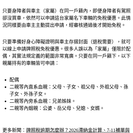
只要身障者與車主（家屬）在同一戶籍內，即便身障者有駕照
卻沒買車，依然可以申請這台家屬名下車輛的免稅優惠。此情
況同樣要由車主主動提出申請，經審核通過後才開始免稅。
只要準備好身心障礙證明與車主存摺封面（退稅需要），就可
以線上申請牌照稅免稅優惠。很多人誤以為「家屬」僅限於配
偶，其實法規定義的範圍非常寬廣。只要在同一戶籍下，以下
親屬持有的車輛皆可申請：
配偶
二親等內直系血親：
父母、子女、祖父母、外祖父母、孫
子女、外孫子女。
二親等內旁系血親：
兄弟姊妹。
二親等內姻親：
公婆、岳父母、兒媳、女婿。
更多新聞：
牌照稅逾期怎麼辦？2026滯納金計算、7-11補單與