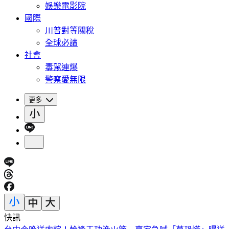
娛樂電影院
國際
川普對等關稅
全球必讀
社會
毒駕連爆
警察愛無限
更多
快訊