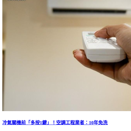
冷氣關機前「多按1鍵」！空調工程業者：10年免洗