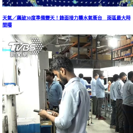
天氣／飆破30度準備變天！鋒面接力襲水氣衝台 雨區最大時
間曝