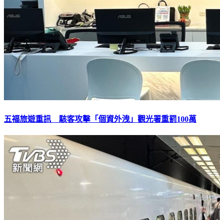
五福旅遊重訊 駭客攻擊「個資外洩」觀光署重罰100萬