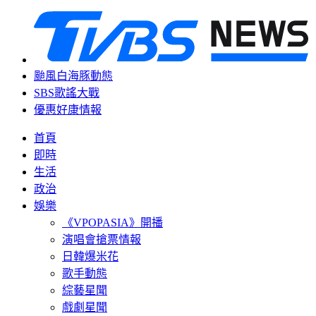
颱風白海豚動態
SBS歌謠大戰
優惠好康情報
首頁
即時
生活
政治
娛樂
《VPOPASIA》開播
演唱會搶票情報
日韓爆米花
歌手動態
綜藝星聞
戲劇星聞