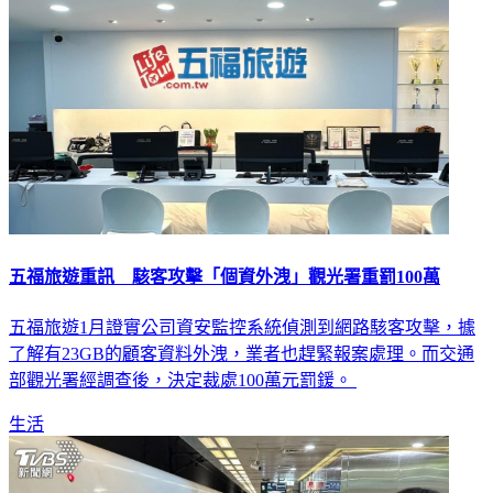
五福旅遊重訊 駭客攻擊「個資外洩」觀光署重罰100萬
五福旅遊1月證實公司資安監控系統偵測到網路駭客攻擊，據
了解有23GB的顧客資料外洩，業者也趕緊報案處理。而交通
部觀光署經調查後，決定裁處100萬元罰鍰。
生活