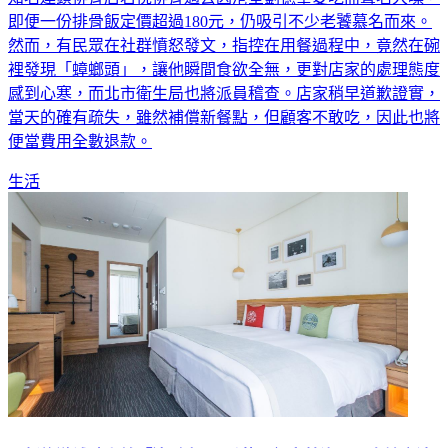
即便一份排骨飯定價超過180元，仍吸引不少老饕慕名而來。
然而，有民眾在社群憤怒發文，指控在用餐過程中，竟然在碗
裡發現「蟑螂頭」，讓他瞬間食欲全無，更對店家的處理態度
感到心寒，而北市衛生局也將派員稽查。店家稍早道歉證實，
當天的確有疏失，雖然補償新餐點，但顧客不敢吃，因此也將
便當費用全數退款。
生活