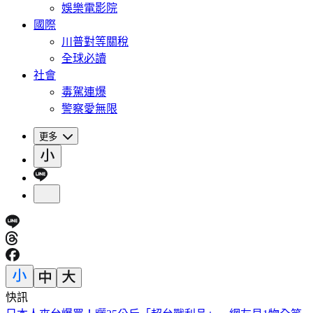
娛樂電影院
國際
川普對等關稅
全球必讀
社會
毒駕連爆
警察愛無限
更多
快訊