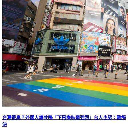
台灣很臭？外國人爆共鳴「下飛機味道強烈」台人也認：難解
決