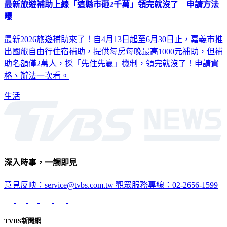
最新旅遊補助上線「這縣市砸2千萬」領完就沒了 申請方法
曝
最新2026旅遊補助來了！自4月13日起至6月30日止，嘉義市推
出國旅自由行住宿補助，提供每房每晚最高1000元補助，但補
助名額僅2萬人，採「先住先贏」機制，領完就沒了！申請資
格、辦法一次看。
生活
深入時事，一觸即見
意見反映：service@tvbs.com.tw
觀眾服務專線：02-2656-1599
TVBS新聞網