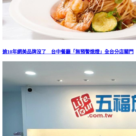
逾10年網美品牌沒了 台中餐廳「無預警熄燈」全台分店關門