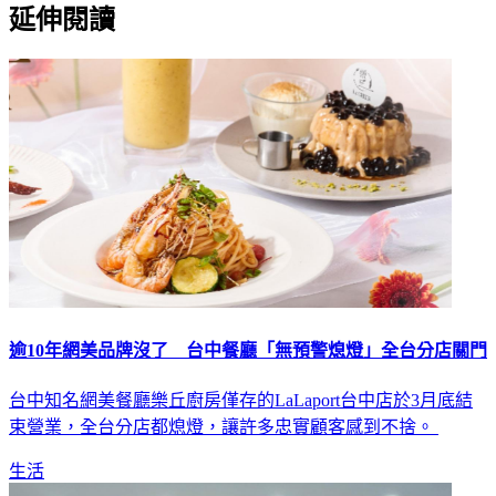
延伸閱讀
逾10年網美品牌沒了 台中餐廳「無預警熄燈」全台分店關門
台中知名網美餐廳樂丘廚房僅存的LaLaport台中店於3月底結
束營業，全台分店都熄燈，讓許多忠實顧客感到不捨。
生活