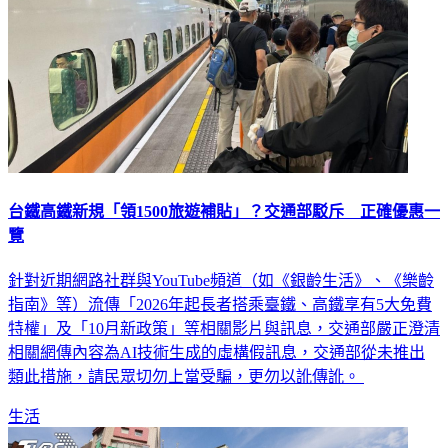
台鐵高鐵新規「領1500旅遊補貼」？交通部駁斥 正確優惠一
覽
針對近期網路社群與YouTube頻道（如《銀齡生活》、《樂齡
指南》等）流傳「2026年起長者搭乘臺鐵、高鐵享有5大免費
特權」及「10月新政策」等相關影片與訊息，交通部嚴正澄清
相關網傳內容為AI技術生成的虛構假訊息，交通部從未推出
類此措施，請民眾切勿上當受騙，更勿以訛傳訛。
生活