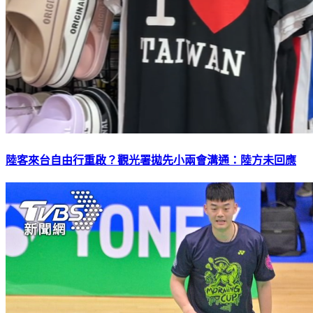
陸客來台自由行重啟？觀光署拋先小兩會溝通：陸方未回應