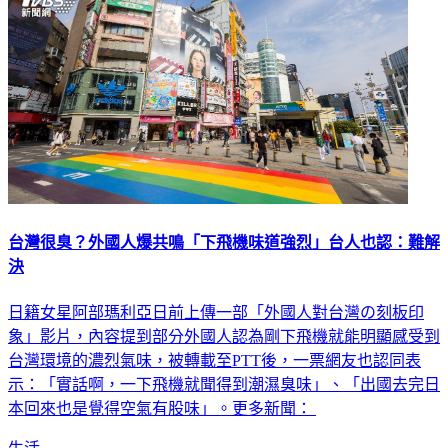
台灣很臭？外國人爆共鳴「下飛機味道強烈」台人也認：難解
決
日籍女星阿部瑪利亞日前上傳一部「外國人對台灣の刻板印
象」影片，內容提到部分外國人認為剛下飛機就能明顯感受到
台灣環境的濃烈氣味，被轉載至PTT後，一票網友也認同表
示：「實話啊，一下飛機就聞得到潮濕臭味」、「出國去完日
本回來也是覺得空氣有股味」。更多新聞：