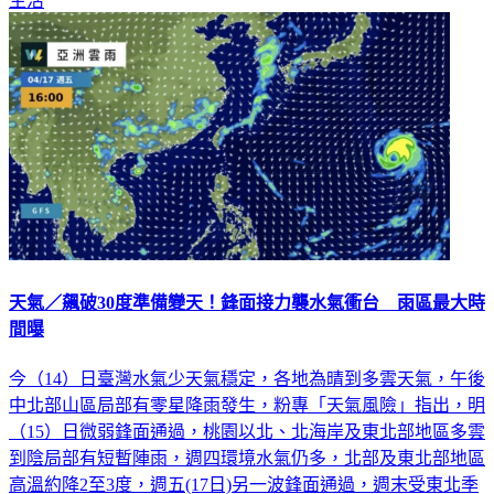
生活
天氣／飆破30度準備變天！鋒面接力襲水氣衝台 雨區最大時
間曝
今（14）日臺灣水氣少天氣穩定，各地為晴到多雲天氣，午後
中北部山區局部有零星降雨發生，粉專「天氣風險」指出，明
（15）日微弱鋒面通過，桃園以北、北海岸及東北部地區多雲
到陰局部有短暫陣雨，週四環境水氣仍多，北部及東北部地區
高溫約降2至3度，週五(17日)另一波鋒面通過，週末受東北季