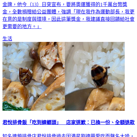
金牌，他今（13）日突宣布，要將奧運獲得的1千萬台幣獎
金，全數捐贈給公益團體，強調「現在我作為運動部長，我更
在意的是制度與環境，因此這筆獎金，我建議直接回饋給社會
更需要的地方。」
生活
君悅排骨飯「吃到蟑螂頭」 店家道歉：已換一份、全額退款
知名連鎖排骨店君悅排骨過去因港星劉德華愛吃而聲名大噪，