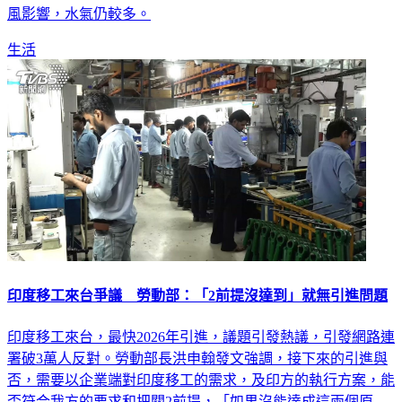
風影響，水氣仍較多。
生活
印度移工來台爭議 勞動部：「2前提沒達到」就無引進問題
印度移工來台，最快2026年引進，議題引發熱議，引發網路連
署破3萬人反對。勞動部長洪申翰發文強調，接下來的引進與
否，需要以企業端對印度移工的需求，及印方的執行方案，能
否符合我方的要求和把關2前提，「如果沒能達成這兩個原