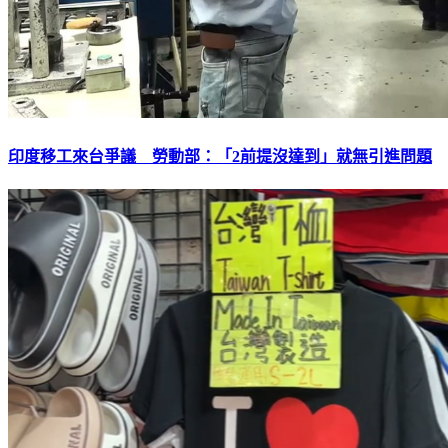
印度移工來台爭議 勞動部：「2前提沒達到」就無引進問題