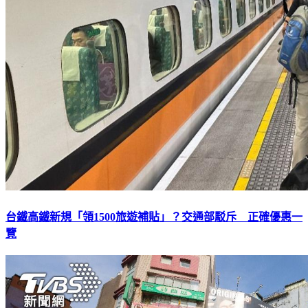
台鐵高鐵新規「領1500旅遊補貼」？交通部駁斥 正確優惠一
覽