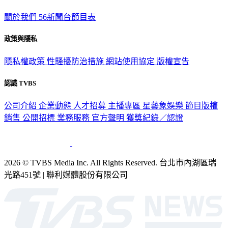
關於我們
56新聞台節目表
政策與隱私
隱私權政策
性騷擾防治措施
網站使用協定
版權宣告
認識 TVBS
公司介紹
企業動態
人才招募
主播專區
星藝象娛樂
節目版權
銷售
公開招標
業務服務
官方聲明
獲獎紀錄／認證
2026 © TVBS Media Inc. All Rights Reserved. 台北市內湖區瑞
光路451號 | 聯利媒體股份有限公司