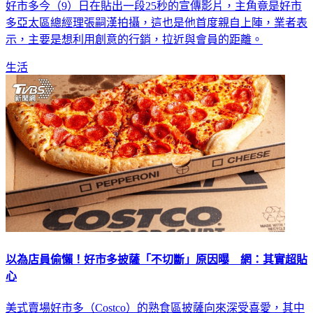
好市多今（9）日在貼出一段25秒的宣傳影片，主角竟是好市
多亞太區總經理張嗣漢拍攝，這也是他首度親自上陣，業者表
示，主要是想利用創意的行銷，拉近與會員的距離。
生活
以為店員偷懶！好市多披薩「不切斷」原因曝 網：其實超貼
心
美式賣場好市多（Costco）的熟食區披薩向來深受喜愛，其中