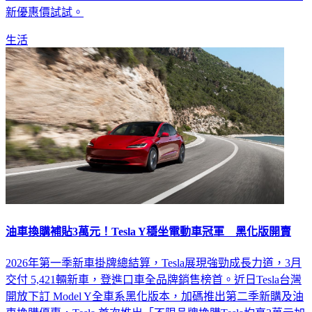
新優惠價試試。
生活
油車換購補貼3萬元！Tesla Y穩坐電動車冠軍 黑化版開賣
2026年第一季新車掛牌總結算，Tesla展現強勁成長力道，3月
交付 5,421輛新車，登進口車全品牌銷售榜首。近日Tesla台灣
開放下訂 Model Y全車系黑化版本，加碼推出第二季新購及油