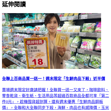
延伸閱讀
全聯上百商品買一送一！週末限定「生鮮肉品下殺」近半價
賣場週末限定好康請把握！全聯買一送一又來了，咖啡飲料、
零食乾貨、衛生紙、生活用品等超過百款商品全都可享「第二
件0元」，趁機囤貨超划算。還有週末優惠「生鮮肉品銅板
價」，全聯和大全聯同步下殺，海鮮、肉品也有感降價，玉米