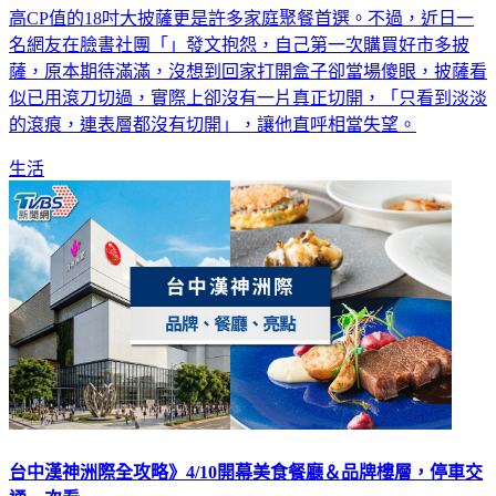
高CP值的18吋大披薩更是許多家庭聚餐首選。不過，近日一
名網友在臉書社團「」發文抱怨，自己第一次購買好市多披
薩，原本期待滿滿，沒想到回家打開盒子卻當場傻眼，披薩看
似已用滾刀切過，實際上卻沒有一片真正切開，「只看到淡淡
的滾痕，連表層都沒有切開」，讓他直呼相當失望。
生活
台中漢神洲際全攻略》4/10開幕美食餐廳＆品牌樓層，停車交