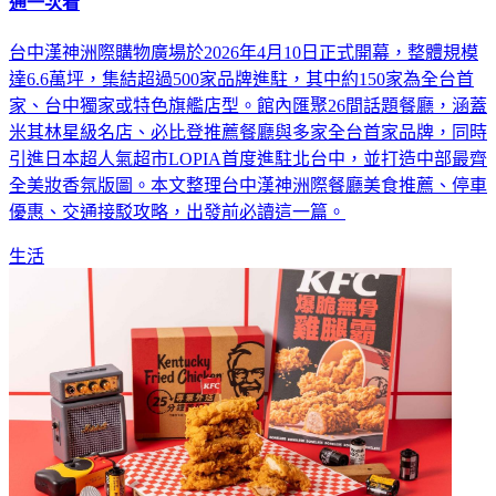
通一次看
台中漢神洲際購物廣場於2026年4月10日正式開幕，整體規模
達6.6萬坪，集結超過500家品牌進駐，其中約150家為全台首
家、台中獨家或特色旗艦店型。館內匯聚26間話題餐廳，涵蓋
米其林星級名店、必比登推薦餐廳與多家全台首家品牌，同時
引進日本超人氣超市LOPIA首度進駐北台中，並打造中部最齊
全美妝香氛版圖。本文整理台中漢神洲際餐廳美食推薦、停車
優惠、交通接駁攻略，出發前必讀這一篇。
生活