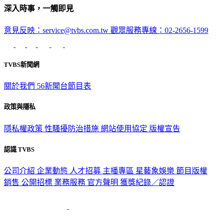
深入時事，一觸即見
意見反映：service@tvbs.com.tw
觀眾服務專線：02-2656-1599
TVBS新聞網
關於我們
56新聞台節目表
政策與隱私
隱私權政策
性騷擾防治措施
網站使用協定
版權宣告
認識 TVBS
公司介紹
企業動態
人才招募
主播專區
星藝象娛樂
節目版權
銷售
公開招標
業務服務
官方聲明
獲獎紀錄／認證