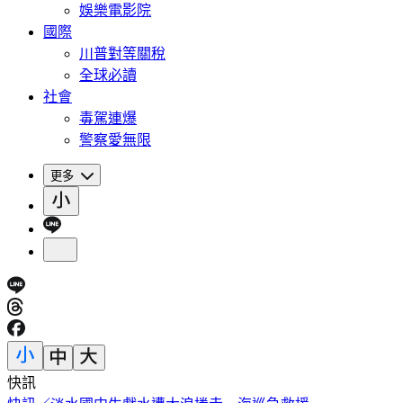
娛樂電影院
國際
川普對等關稅
全球必讀
社會
毒駕連爆
警察愛無限
更多
快訊