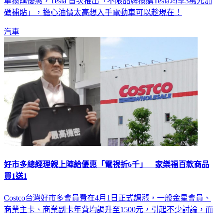
車換購優惠，Tesla 首次推出「不限品牌換購Tesla均享3萬元加
碼補貼」，擔心油價太高想入手電動車可以趁現在！
汽車
好市多總經理親上陣給優惠「電視折6千」 家樂福百款商品
買1送1
Costco台灣好市多會員費在4月1日正式調漲，一般金星會員、
商業主卡、商業副卡年費均調升至1500元，引起不少討論，而