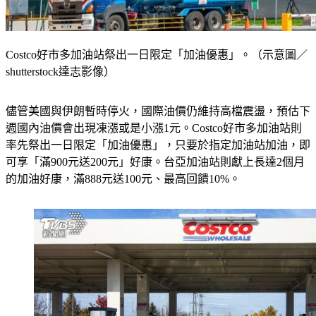
Costco好市多加油站祭出一日限定「加油優惠」。（示意圖／
shutterstock達志影像）
儘管美國與伊朗暫時停火，國際油價仍維持高檔震盪，預估下
週國內油價會出現凍漲或是小漲1元。Costco好市多加油站則
率先祭出一日限定「加油優惠」，只要於指定加油站加油，即
可享「滿900元送200元」好康。台亞加油站則獻上長達2個月
的加油好康，滿888元送100元、最高回饋10%。