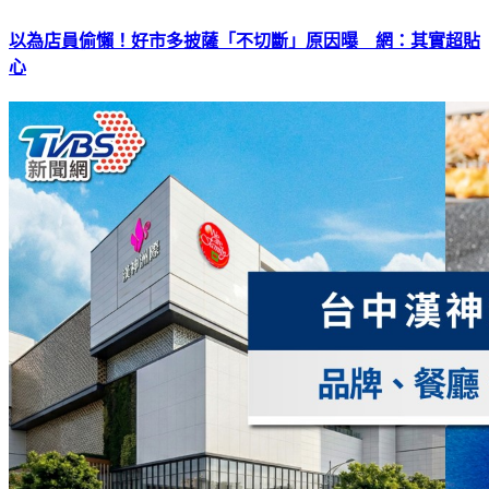
以為店員偷懶！好市多披薩「不切斷」原因曝 網：其實超貼
心