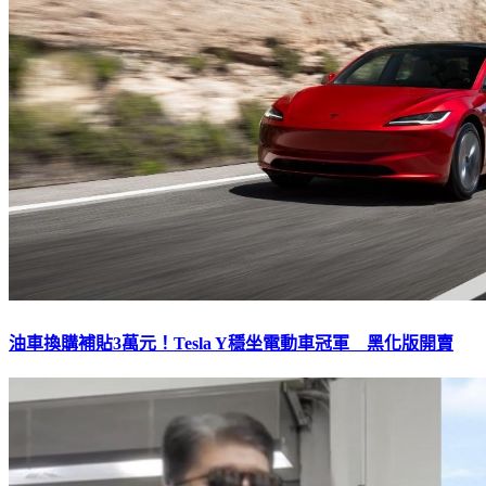
油車換購補貼3萬元！Tesla Y穩坐電動車冠軍 黑化版開賣