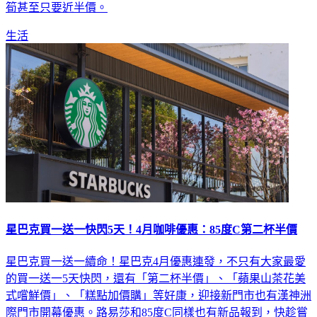
筍甚至只要近半價。
生活
星巴克買一送一快閃5天！4月咖啡優惠：85度C第二杯半價
星巴克買一送一續命！星巴克4月優惠連發，不只有大家最愛
的買一送一5天快閃，還有「第二杯半價」、「蘋果山茶花美
式嚐鮮價」、「糕點加價購」等好康，迎接新門市也有漢神洲
際門市開幕優惠。路易莎和85度C同樣也有新品報到，快趁嘗