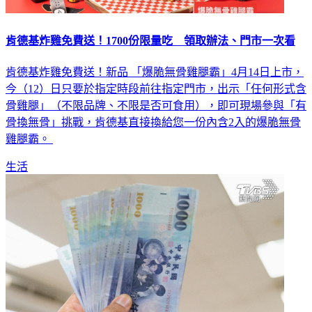
肯德基炸雞免費送！1700份限量吃 領取辦法、門市一次看
肯德基炸雞免費送！新品 「爆脆無骨雞腿霸」4月14日上市，
今（12）日只要於指定時段前往指定門市，出示「任何形式含
骨雞腿」（不限品牌、不限是否可食用），即可現場參與「有
骨換無骨」挑戰，肯德基直接換給您一份內含2入的爆脆無骨
雞腿霸。
生活