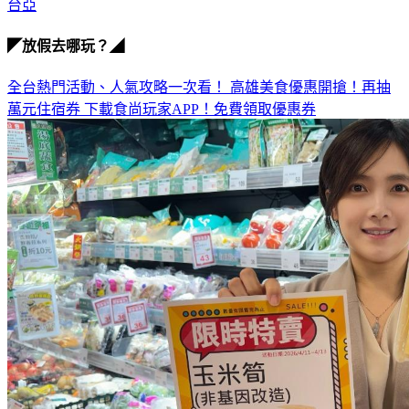
台亞
◤放假去哪玩？◢
全台熱門活動、人氣攻略一次看！
高雄美食優惠開搶！再抽
萬元住宿券
下載食尚玩家APP！免費領取優惠券