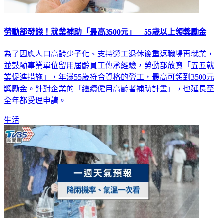
勞動部發錢！就業補助「最高3500元」 55歲以上領獎勵金
為了因應人口高齡少子化、支持勞工退休後重返職場再就業，
並鼓勵事業單位留用屆齡員工傳承經驗，勞動部放寬「五五就
業促進措施」，年滿55歲符合資格的勞工，最高可領到3500元
獎勵金。針對企業的「繼續僱用高齡者補助計畫」，也延長至
全年都受理申請。
生活