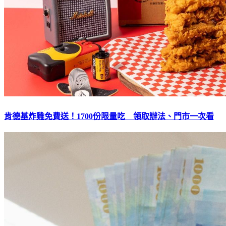
肯德基炸雞免費送！1700份限量吃 領取辦法、門市一次看