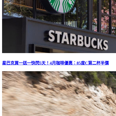
星巴克買一送一快閃5天！4月咖啡優惠：85度C第二杯半價