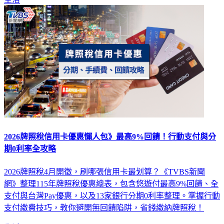
2026牌照稅信用卡優惠懶人包》最高9%回饋！行動支付與分
期0利率全攻略
2026牌照稅4月開徵，刷哪張信用卡最划算？《TVBS新聞
網》整理115年牌照稅優惠總表，包含悠遊付最高9%回饋、全
支付與台灣Pay優惠，以及13家銀行分期0利率整理。掌握行動
支付繳費技巧，教你避開無回饋陷阱，省錢繳納牌照稅！
生活