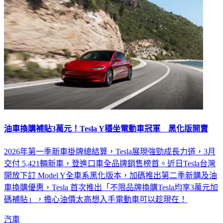
油車換購補貼3萬元！Tesla Y穩坐電動車冠軍 黑化版開賣
2026年第一季新車掛牌總結算，Tesla展現強勁成長力道，3月
交付 5,421輛新車，登進口車全品牌銷售榜首。近日Tesla台灣
開放下訂 Model Y全車系黑化版本，加碼推出第二季新購及油
車換購優惠，Tesla 首次推出「不限品牌換購Tesla均享3萬元加
碼補貼」，擔心油價太高想入手電動車可以趁現在！
汽車