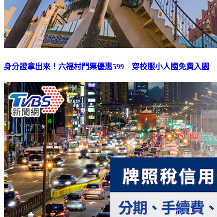
身分證拿出來！六福村門票優惠599 穿校服小人國免費入園