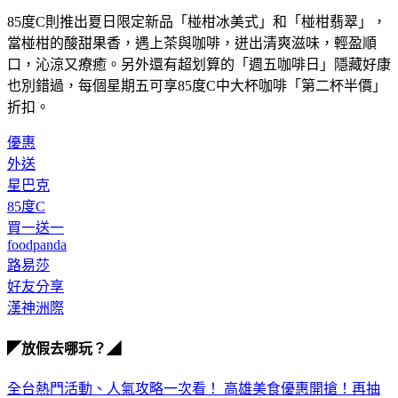
85度C則推出夏日限定新品「椪柑冰美式」和「椪柑翡翠」，
當椪柑的酸甜果香，遇上茶與咖啡，迸出清爽滋味，輕盈順
口，沁涼又療癒。另外還有超划算的「週五咖啡日」隱藏好康
也別錯過，每個星期五可享85度C中大杯咖啡「第二杯半價」
折扣。 
優惠
外送
星巴克
85度C
買一送一
foodpanda
路易莎
好友分享
漢神洲際
◤放假去哪玩？◢
全台熱門活動、人氣攻略一次看！
高雄美食優惠開搶！再抽
萬元住宿券
下載食尚玩家APP！免費領取優惠券