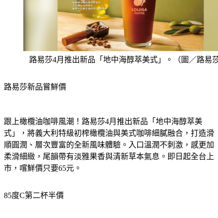
路易莎4月推出新品「地中海醇萃美式」。（圖／路易
路易莎新品嘗鮮價
跟上橄欖油咖啡風潮！路易莎4月推出新品「地中海醇萃美
式」，將義大利特級初榨橄欖油與美式咖啡細膩融合，打造滑
順圓潤、層次豐富的全新風味體驗。入口溫潤不刺激，感更加
柔滑細緻，尾韻帶有淡雅果香與清新草本氣息。即日起全台上
市，嚐鮮價只要65元。
85度C第二杯半價