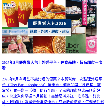
2026年8月優惠懶人包｜外送平台、速食品牌、超商超市一次
看
2026年8月有哪些不能錯過的優惠？本篇幫你一次整理外送平
台（Uber Eats、foodpanda）優惠碼、速食品牌（肯德基、麥
當勞）買一送一活動，還有全聯、全家的超市與冰品限定好
康，快速幫你掌握本月折扣！無論是叫外送、吃炸雞、訂比
薩、喝咖啡，還是去全聯挖優惠，只要收藏這篇，每週幫你省
荷包！