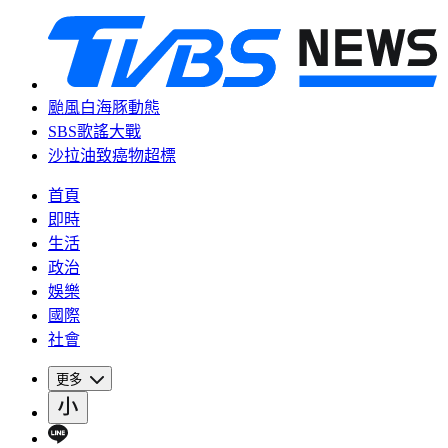
颱風白海豚動態
SBS歌謠大戰
沙拉油致癌物超標
首頁
即時
生活
政治
娛樂
國際
社會
更多