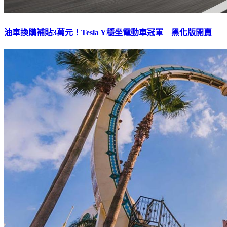
油車換購補貼3萬元！Tesla Y穩坐電動車冠軍 黑化版開賣