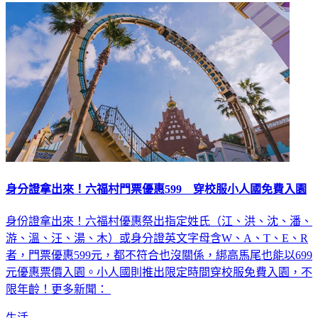
身分證拿出來！六福村門票優惠599 穿校服小人國免費入園
身份證拿出來！六福村優惠祭出指定姓氏（江、洪、沈、潘、
游、溫、汪、湯、木）或身分證英文字母含W、A、T、E、R
者，門票優惠599元，都不符合也沒關係，綁高馬尾也能以699
元優惠票價入園。小人國則推出限定時間穿校服免費入園，不
限年齡！更多新聞：
生活