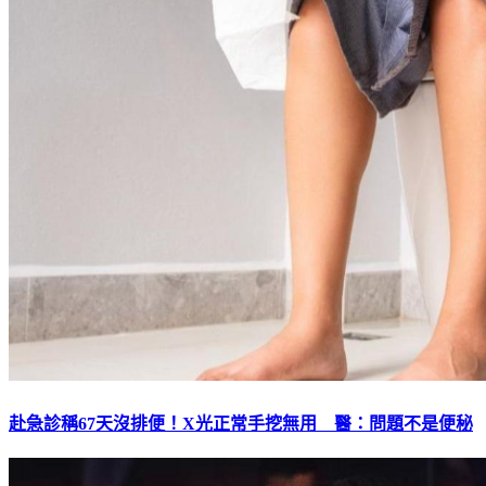
赴急診稱67天沒排便！X光正常手挖無用 醫：問題不是便秘