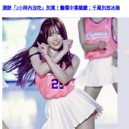
潤餅「2小時內沒吃」別買！醫曝中毒關鍵：千萬別放冰箱