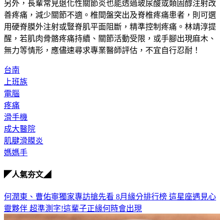
另外，長輩常見退化性關節炎也能透過玻尿酸或類固醇注射改
善疼痛，減少關節不適。椎間盤突出及脊椎疼痛患者，則可選
用硬脊膜外注射或豎脊肌平面阻斷，精準控制疼痛。林靖淳提
醒，
若肌肉骨骼疼痛持續、關節活動受限，或手腳出現麻木、
無力等情形
，應儘速尋求專業醫師評估，不宜自行忍耐！
台南
上班族
電腦
疼痛
滑手機
成大醫院
肌腱滑膜炎
媽媽手
◤人氣夯文◢
何潤東、曹佑寧獨家專訪搶先看
8月緣分排行榜 這星座遇見心
靈夥伴
超準測字!這輩子正緣何時會出現