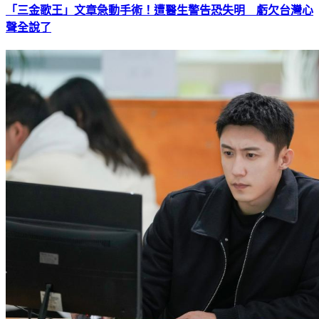
「三金歌王」文章急動手術！遭醫生警告恐失明 虧欠台灣心
聲全說了