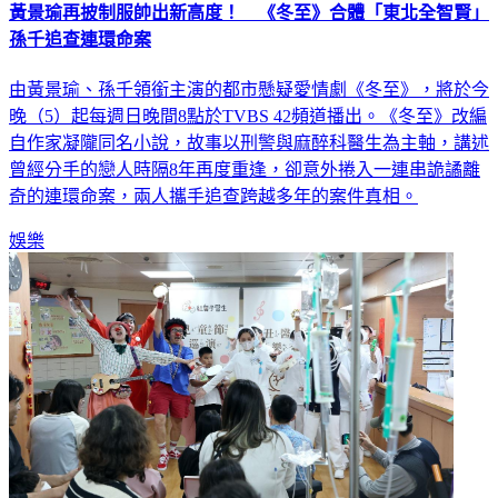
黃景瑜再披制服帥出新高度！ 《冬至》合體「東北全智賢」
孫千追查連環命案
由黃景瑜、孫千領銜主演的都市懸疑愛情劇《冬至》，將於今
晚（5）起每週日晚間8點於TVBS 42頻道播出。《冬至》改編
自作家凝隴同名小說，故事以刑警與麻醉科醫生為主軸，講述
曾經分手的戀人時隔8年再度重逢，卻意外捲入一連串詭譎離
奇的連環命案，兩人攜手追查跨越多年的案件真相。
娛樂