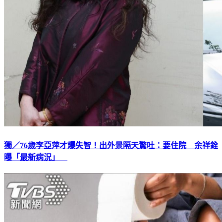
獨／76歲李亞萍才爆失智！出外景隔天驚吐：要住院 余祥銓
曝「最新病況」