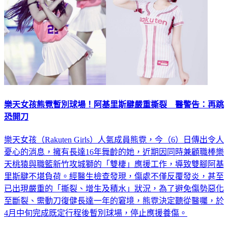
樂天女孩熊霓暫別球場！阿基里斯腱嚴重撕裂 醫警告：再跳
恐開刀
樂天女孩（Rakuten Girls）人氣成員熊霓，今（6）日傳出令人
憂心的消息，擁有長達16年舞齡的她，近期因同時兼顧職棒樂
天桃猿與職籃新竹攻城獅的「雙棲」應援工作，導致雙腳阿基
里斯腱不堪負荷。經醫生檢查發現，傷處不僅反覆發炎，甚至
已出現嚴重的「撕裂、增生及積水」狀況，為了避免傷勢惡化
至斷裂、需動刀復健長達一年的窘境，熊霓決定聽從醫囑，於
4月中旬完成既定行程後暫別球場，停止應援養傷。