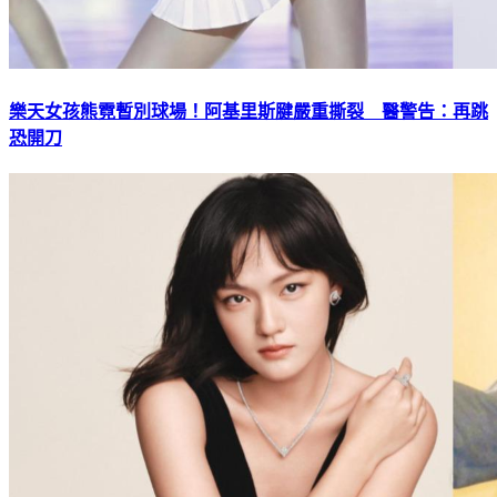
樂天女孩熊霓暫別球場！阿基里斯腱嚴重撕裂 醫警告：再跳
恐開刀