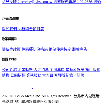
意見反映：service@tvbs.com.tw
觀眾服務專線：02-2656-1599
TVBS新聞網
關於我們
56新聞台節目表
政策與隱私
隱私權政策
性騷擾防治措施
網站使用協定
版權宣告
認識 TVBS
公司介紹
企業動態
人才招募
主播專區
星藝象娛樂
節目版權
銷售
公開招標
業務服務
官方聲明
獲獎紀錄／認證
2026 © TVBS Media Inc. All Rights Reserved. 台北市內湖區瑞
光路451號 | 聯利媒體股份有限公司