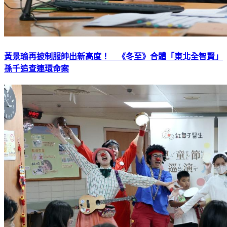
黃景瑜再披制服帥出新高度！ 《冬至》合體「東北全智賢」
孫千追查連環命案