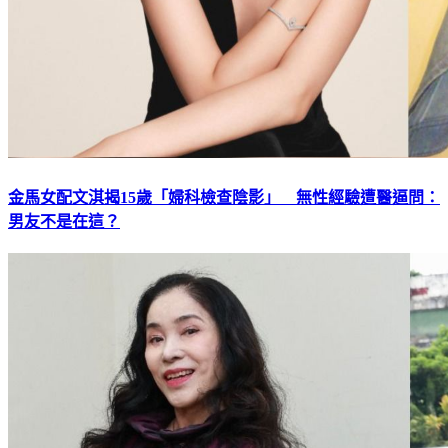
金馬女配文淇揭15歲「婦科檢查陰影」 無性經驗遭醫逼問：
男友不是在這？