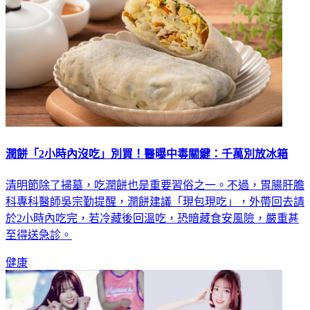
潤餅「2小時內沒吃」別買！醫曝中毒關鍵：千萬別放冰箱
清明節除了掃墓，吃潤餅也是重要習俗之一。不過，胃腸肝膽
科專科醫師吳宗勤提醒，潤餅建議「現包現吃」，外帶回去請
於2小時內吃完，若冷藏後回溫吃，恐暗藏食安風險，嚴重甚
至得送急診。
健康