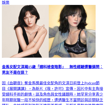
娛樂
金馬女配文淇揭15歲「婦科檢查陰影」 無性經驗遭醫逼問：
男友不是在這？
因《血觀音》奪金馬獎最佳女配角的文淇日前登上Podcast節
目《展開講講》，為新片《我，許可》宣傳，因片中有主角接
受婦科手術的劇情，談及角色與女性議題時，她罕見分享青少
年時期就醫一段不愉快的經歷，遭遇醫生不當問診與診間缺乏