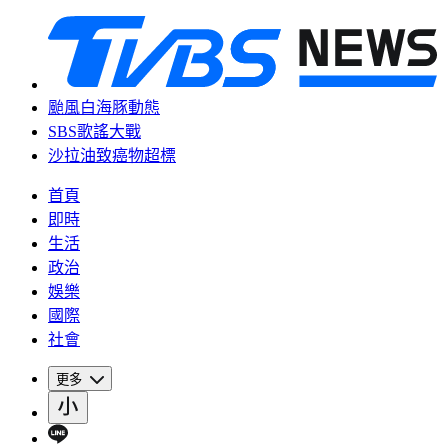
颱風白海豚動態
SBS歌謠大戰
沙拉油致癌物超標
首頁
即時
生活
政治
娛樂
國際
社會
更多