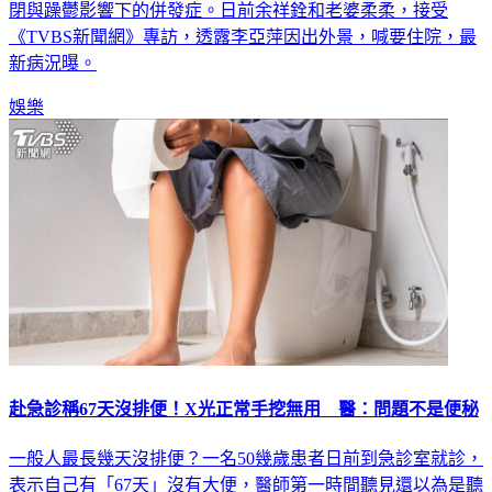
閉與躁鬱影響下的併發症。日前余祥銓和老婆柔柔，接受
《TVBS新聞網》專訪，透露李亞萍因出外景，喊要住院，最
新病況曝。
娛樂
赴急診稱67天沒排便！X光正常手挖無用 醫：問題不是便秘
一般人最長幾天沒排便？一名50幾歲患者日前到急診室就診，
表示自己有「67天」沒有大便，醫師第一時間聽見還以為是聽