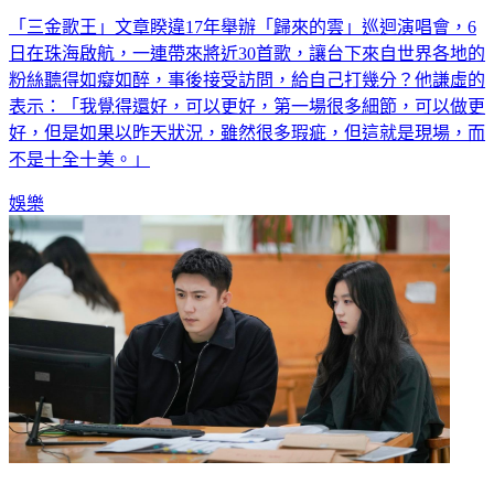
「三金歌王」文章睽違17年舉辦「歸來的雲」巡迴演唱會，6
日在珠海啟航，一連帶來將近30首歌，讓台下來自世界各地的
粉絲聽得如癡如醉，事後接受訪問，給自己打幾分？他謙虛的
表示：「我覺得還好，可以更好，第一場很多細節，可以做更
好，但是如果以昨天狀況，雖然很多瑕疵，但這就是現場，而
不是十全十美。」
娛樂