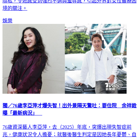
隱私，令她感受到強烈不適與羞辱感，引起外界對女性醫療困
境的關注。
娛樂
獨／76歲李亞萍才爆失智！出外景隔天驚吐：要住院 余祥銓
曝「最新病況」
76歲資深藝人李亞萍，去（2025）年底，突爆出現失智症前
兆，健康狀況令人擔憂；就醫後醫生判定是因她長年憂鬱、自