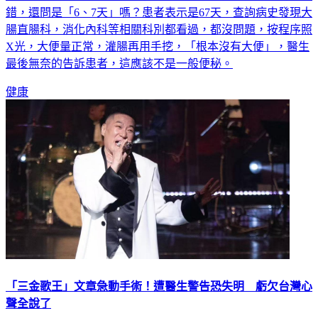
錯，還問是「6、7天」嗎？患者表示是67天，查詢病史發現大
腸直腸科，消化內科等相關科別都看過，都沒問題，按程序照
X光，大便量正常，灌腸再用手挖，「根本沒有大便」，醫生
最後無奈的告訴患者，這應該不是一般便秘。
健康
「三金歌王」文章急動手術！遭醫生警告恐失明 虧欠台灣心
聲全說了