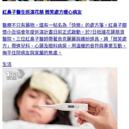
紅鼻子醫生巡演花慈 微笑處方暖心病友
醫療不只有藥物，還有一帖名為「快樂」的處方箋。紅鼻子關
懷小丑協會年度巡演計畫日前正式啟動，於7日抵達花蓮慈濟
醫院。三位紅鼻子醫師帶著烏克麗麗與繽紛道具，將「微笑處
方」帶進兒科、心蓮及眼科病房，用溫暖的音符與專業互動，
撫平住院病友與家屬的焦慮。
生活