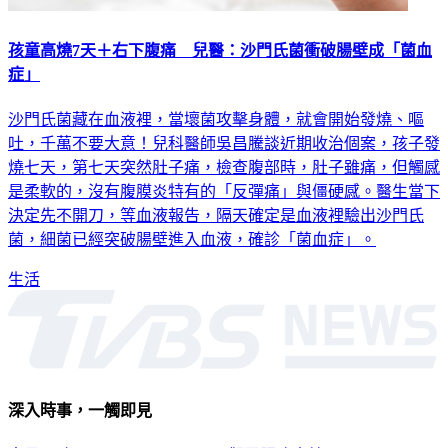
孩童高燒7天＋右下腹痛 兒醫：沙門氏菌衝破腸壁成「菌血
症」
沙門氏菌藏在血液裡，當壞菌攻擊身體，就會開始發燒、嘔
吐，千萬不要大意！兒科醫師吳昌騰談近期收治個案，孩子發
燒七天，第七天突然肚子痛，檢查腹部時，肚子雖痛，但觸感
是柔軟的，沒有腹膜炎特有的「反彈痛」與僵硬感。醫生當下
決定先不開刀，等血液報告，隔天確定是血液裡驗出沙門氏
菌，細菌已經突破腸壁進入血液，確診「菌血症」。
生活
深入時事，一觸即見