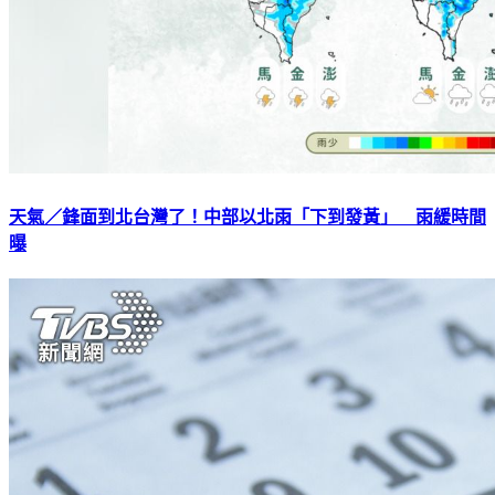
天氣／鋒面到北台灣了！中部以北雨「下到發黃」 雨緩時間
曝