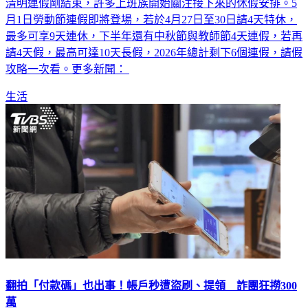
清明連假剛結束，許多上班族開始關注接下來的休假安排。5
月1日勞動節連假即將登場，若於4月27日至30日請4天特休，
最多可享9天連休，下半年還有中秋節與教師節4天連假，若再
請4天假，最高可達10天長假，2026年總計剩下6個連假，請假
攻略一次看。更多新聞：
生活
翻拍「付款碼」也出事！帳戶秒遭盜刷、提領 詐團狂撈300
萬