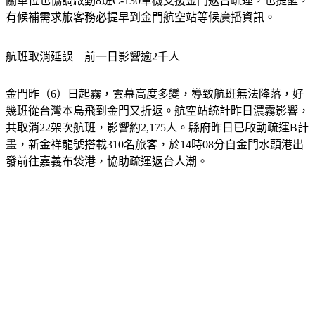
關單位也協調啟動8班C-130軍機支援金門返台疏運，也提醒，
有候補需求旅客務必提早到金門航空站等候廣播資訊。
航班取消延誤　前一日影響逾2千人
金門昨（6）日起霧，雲幕高度多變，導致航班無法降落，好
幾班從台灣本島飛到金門又折返。航空站統計昨日濃霧影響，
共取消22架次航班，影響約2,175人。縣府昨日已啟動疏運B計
畫，新金祥龍號搭載310名旅客，於14時08分自金門水頭港出
發前往嘉義布袋港，協助疏運返台人潮。