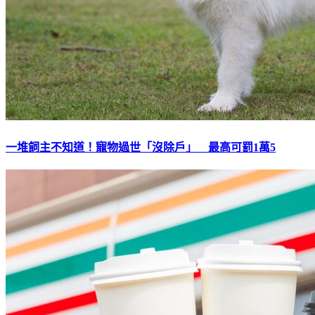
一堆飼主不知道！寵物過世「沒除戶」 最高可罰1萬5