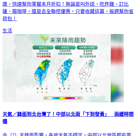
康，快速幫你掌握本月折扣！無論是叫外送、吃炸雞、訂比
薩、喝咖啡，還是去全聯挖優惠，只要收藏這篇，每週幫你省
荷包！
生活
天氣／鋒面到北台灣了！中部以北雨「下到發黃」 雨緩時間
曝
今（7）天鋒面影響，各地天氣不穩定，中部以北地區都有雷