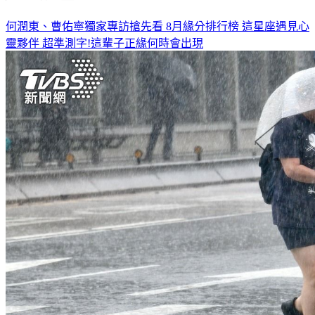
何潤東、曹佑寧獨家專訪搶先看
8月緣分排行榜 這星座遇見心
靈夥伴
超準測字!這輩子正緣何時會出現