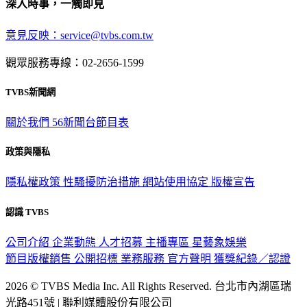
深入時事，一觸即見
意見反映：service@tvbs.com.tw
觀眾服務專線：02-2656-1599
TVBS新聞網
關於我們
56新聞台節目表
政策與隱私
隱私權政策
性騷擾防治措施
網站使用協定
版權宣告
認識 TVBS
公司介紹
企業動態
人才招募
主播專區
星藝象娛樂
節目版權銷售
公開招標
業務服務
官方聲明
獲獎紀錄／認證
2026 © TVBS Media Inc. All Rights Reserved. 台北市內湖區瑞
光路451號 | 聯利媒體股份有限公司