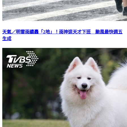
天氣／明雷雨續轟「2地」！雨神這天才下班 颱風最快週五
生成