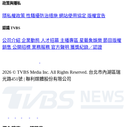
政策與隱私
隱私權政策
性騷擾防治措施
網站使用協定
版權宣告
認識 TVBS
公司介紹
企業動態
人才招募
主播專區
星藝象娛樂
節目版權
銷售
公開招標
業務服務
官方聲明
獲獎紀錄／認證
2026 © TVBS Media Inc. All Rights Reserved. 台北市內湖區瑞
光路451號 | 聯利媒體股份有限公司