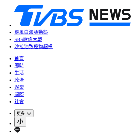
颱風白海豚動態
SBS歌謠大戰
沙拉油致癌物超標
首頁
即時
生活
政治
娛樂
國際
社會
更多