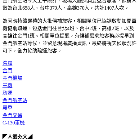
金門航空站今天上午統計，現場大廳擠滿要返台旅客，候補人
數為台北658人、台中379人、高雄370人，共計1407人次。
為因應持續累積的大批候補旅客，相關單位已協調啟動加開軍
機協助疏運，包括金門往台北4班、台中2班、高雄2班，以及
高雄往金門1班。相關單位提醒，有候補需求旅客務必提早到
金門航空站等候，並留意現場廣播資訊，最終將視天候狀況許
可下，全力協助疏運旅客。
濃霧
金門
金門機場
軍機
疏運
金門航空站
霧季
金門交通
C-130軍機
◤人氣夯文◢