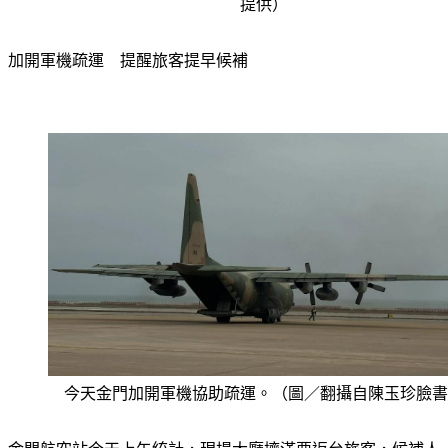
提供）
加開軍機疏運　提醒旅客提早候補
今天金門加開軍機協助疏運。（圖／翻攝自陳玉珍臉書