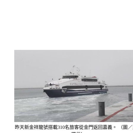
昨天新金祥龍號搭載310名旅客從金門返回嘉義。 （圖