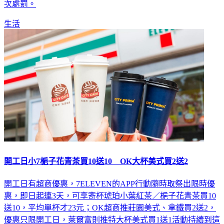
次處罰。
生活
開工日小7梔子花青茶買10送10 OK大杯美式買2送2
開工日有超商優惠，7ELEVEN的APP行動隨時取祭出限時優
惠，即日起連3天，可享寄杯琥珀小葉紅茶／梔子花青茶買10
送10，平均單杯才23元；OK超商推莊園美式、拿鐵買2送2，
優惠只限開工日，萊爾富則推特大杯美式買1送1活動持續到這