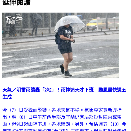
延伸閱讀
天氣／明雷雨續轟「2地」！雨神這天才下班 颱風最快週五
生成
今（7）日受鋒面影響，各地天氣不穩。氣象專家賈新興指
出，明（8）日中午前西半部及宜蘭仍有局部短暫陣雨或雷
雨，但9日起雨神下班，各地晴朗。另外，預估週五（10）今