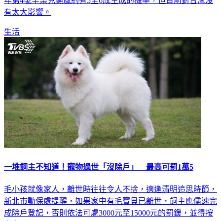
年第4號辛樂克颱風約有5至6成生成的機率，但目前對台灣沒
有太大影響。
生活
一堆飼主不知道！寵物過世「沒除戶」 最高可罰1萬5
毛小孩就像家人，離世時往往令人不捨，適逢清明追思時節，
新北市動保處提醒，如果家中有毛寶貝已離世，飼主應儘速完
成除戶登記，否則依法可處3000元至15000元的罰鍰，並得按