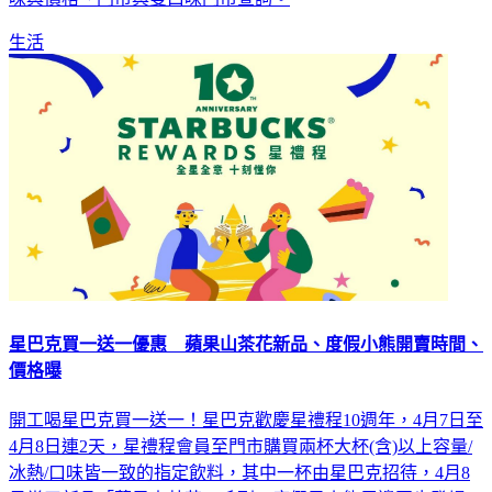
生活
星巴克買一送一優惠 蘋果山茶花新品、度假小熊開賣時間、
價格曝
開工喝星巴克買一送一！星巴克歡慶星禮程10週年，4月7日至
4月8日連2天，星禮程會員至門市購買兩杯大杯(含)以上容量/
冰熱/口味皆一致的指定飲料，其中一杯由星巴克招待，4月8