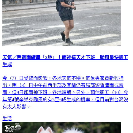
天氣／明雷雨續轟「2地」！雨神這天才下班 颱風最快週五
生成
今（7）日受鋒面影響，各地天氣不穩。氣象專家賈新興指
出，明（8）日中午前西半部及宜蘭仍有局部短暫陣雨或雷
雨，但9日起雨神下班，各地晴朗。另外，預估週五（10）今
年第4號辛樂克颱風約有5至6成生成的機率，但目前對台灣沒
有太大影響。
生活