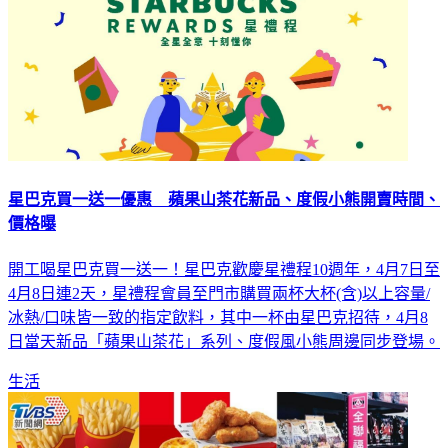
星巴克買一送一優惠 蘋果山茶花新品、度假小熊開賣時間、
價格曝
開工喝星巴克買一送一！星巴克歡慶星禮程10週年，4月7日至
4月8日連2天，星禮程會員至門市購買兩杯大杯(含)以上容量/
冰熱/口味皆一致的指定飲料，其中一杯由星巴克招待，4月8
日當天新品「蘋果山茶花」系列、度假風小熊周邊同步登場。
生活