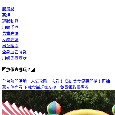
腸胃炎
高燒
冠狀動脈
川崎氏症
男童高燒
反覆高燒
男童腹瀉
全身血管發炎
川崎氏症症狀
◤放假去哪玩？◢
全台熱門活動、人氣攻略一次看！
高雄美食優惠開搶！再抽
萬元住宿券
下載食尚玩家APP！免費領取優惠券