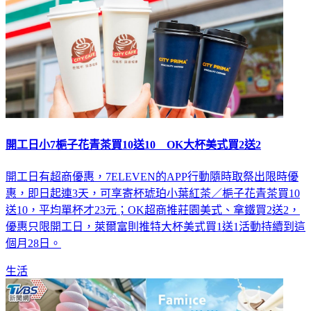
開工日小7梔子花青茶買10送10 OK大杯美式買2送2
開工日有超商優惠，7ELEVEN的APP行動隨時取祭出限時優
惠，即日起連3天，可享寄杯琥珀小葉紅茶／梔子花青茶買10
送10，平均單杯才23元；OK超商推莊園美式、拿鐵買2送2，
優惠只限開工日，萊爾富則推特大杯美式買1送1活動持續到這
個月28日。
生活