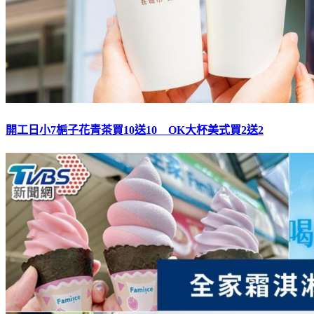
開工日小7梔子花青茶買10送10 OK大杯美式買2送2