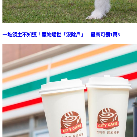
一堆飼主不知道！寵物過世「沒除戶」 最高可罰1萬5