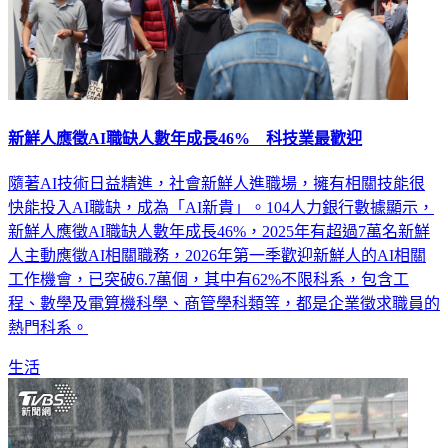
新鮮人應徵AI職缺人數年成長46% 科技業最歡迎
隨著AI技術日益精進，社會新鮮人進職場，擁有相關技能很
快能投入AI職缺，成為「AI新貴」。104人力銀行數據顯示，
新鮮人應徵AI職缺人數年成長46%，2025年有超過7萬名新鮮
人主動應徵AI相關職務，2026年第一季歡迎新鮮人的AI相關
工作機會，已突破6.7萬個，其中有62%不限科系，包含工
程、數學及電算機科學、商管學科類等，都是企業徵求職員的
熱門科系。
生活