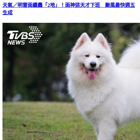
天氣／明雷雨續轟「2地」！雨神這天才下班 颱風最快週五
生成