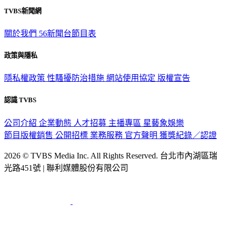
TVBS新聞網
關於我們
56新聞台節目表
政策與隱私
隱私權政策
性騷擾防治措施
網站使用協定
版權宣告
認識 TVBS
公司介紹
企業動態
人才招募
主播專區
星藝象娛樂
節目版權銷售
公開招標
業務服務
官方聲明
獲獎紀錄／認證
2026 © TVBS Media Inc. All Rights Reserved. 台北市內湖區瑞
光路451號 | 聯利媒體股份有限公司