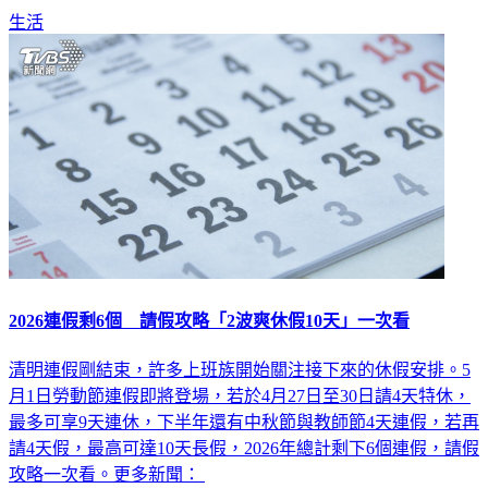
生活
2026連假剩6個 請假攻略「2波爽休假10天」一次看
清明連假剛結束，許多上班族開始關注接下來的休假安排。5
月1日勞動節連假即將登場，若於4月27日至30日請4天特休，
最多可享9天連休，下半年還有中秋節與教師節4天連假，若再
請4天假，最高可達10天長假，2026年總計剩下6個連假，請假
攻略一次看。更多新聞：