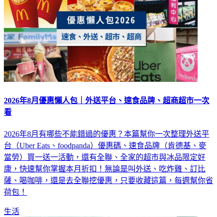
2026年8月優惠懶人包｜外送平台、速食品牌、超商超市一次
看
2026年8月有哪些不能錯過的優惠？本篇幫你一次整理外送平
台（Uber Eats、foodpanda）優惠碼、速食品牌（肯德基、麥
當勞）買一送一活動，還有全聯、全家的超市與冰品限定好
康，快速幫你掌握本月折扣！無論是叫外送、吃炸雞、訂比
薩、喝咖啡，還是去全聯挖優惠，只要收藏這篇，每週幫你省
荷包！
生活