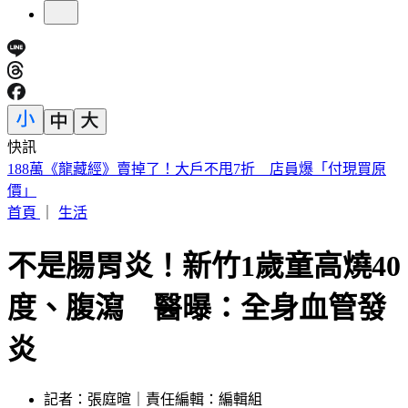
快訊
遠見天下創辦人高希均90歲辭世！「長壽5秘訣」曝 醫生也
認同
首頁
｜
生活
不是腸胃炎！新竹1歲童高燒40
度、腹瀉 醫曝：全身血管發
炎
記者：張庭暄｜責任編輯：編輯組