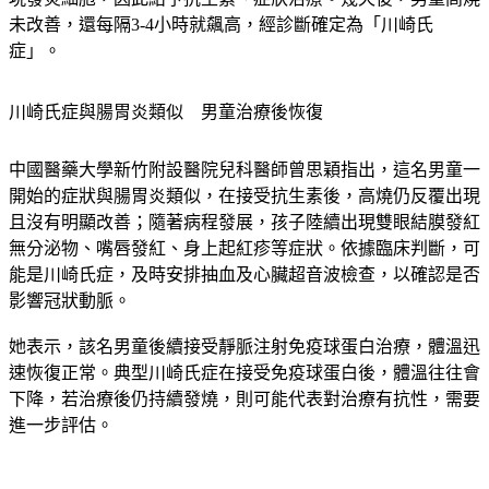
未改善，還每隔3-4小時就飆高，經診斷確定為「川崎氏
症」。
川崎氏症與腸胃炎類似　男童治療後恢復
中國醫藥大學新竹附設醫院兒科醫師曾思穎指出，這名男童一
開始的症狀與腸胃炎類似，在接受抗生素後，
高燒仍反覆出現
且沒有明顯改善；隨著病程發展，孩子陸續出現
雙眼結膜發紅
無分泌物、嘴唇發紅、身上起紅疹
等症狀。依據臨床判斷，可
能是川崎氏症，及時安排抽血及心臟超音波檢查，以確認是否
影響冠狀動脈。
她表示，該名男童後續接受靜脈注射免疫球蛋白治療，體溫迅
速恢復正常。典型川崎氏症在接受免疫球蛋白後，體溫往往會
下降，若治療後仍持續發燒，則可能代表對治療有抗性，需要
進一步評估。