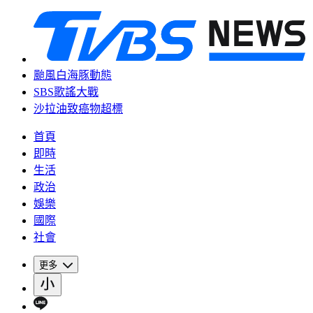
颱風白海豚動態
SBS歌謠大戰
沙拉油致癌物超標
首頁
即時
生活
政治
娛樂
國際
社會
更多