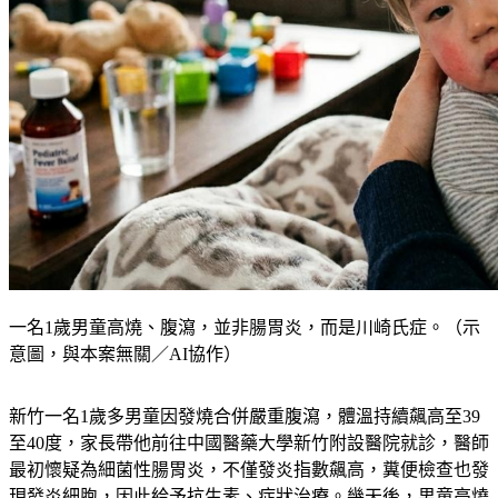
一名1歲男童高燒、腹瀉，並非腸胃炎，而是川崎氏症。（示
意圖，與本案無關／AI協作）
新竹一名1歲多男童因發燒合併嚴重腹瀉，體溫持續飆高至39
至40度，家長帶他前往中國醫藥大學新竹附設醫院就診，醫師
最初懷疑為細菌性腸胃炎，不僅發炎指數飆高，糞便檢查也發
現發炎細胞，因此給予抗生素、症狀治療。幾天後，男童高燒