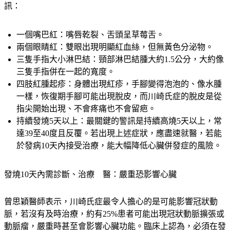
訊：
一個嘴巴紅
：嘴唇乾裂、舌頭呈草莓舌。
兩個眼睛紅
：雙眼出現明顯紅血絲，但無黃色分泌物。
三隻手指大小淋巴結
：頸部淋巴結腫大約1.5公分，大約像
三隻手指併在一起的寬度。
四肢紅腫起疹
：身體出現紅疹，手腳變得泡泡的、像水腫
一樣，恢復期手腳可能出現脫皮，而川崎氏症的脫皮是從
指尖開始出現、不會疼痛也不會留疤。
持續發燒5天以上
：最關鍵的警訊是
持續高燒5天以上，常
達39至40度且反覆
。若出現上述症狀，應盡速就醫，若能
於發病10天內接受治療，能大幅降低心臟併發症的風險。
發燒10天內需診斷、治療　醫：嚴重恐影響心臟
曾思穎醫師表示，川崎氏症最令人擔心的是可能影響冠狀動
脈，若沒有及時治療，約有25%患者可能出現
冠狀動脈擴張或
動脈瘤
，嚴重時甚至會影響心臟功能。臨床上認為，必須在發