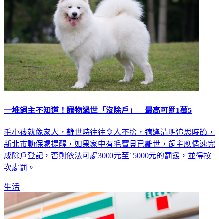
一堆飼主不知道！寵物過世「沒除戶」 最高可罰1萬5
毛小孩就像家人，離世時往往令人不捨，適逢清明追思時節，
新北市動保處提醒，如果家中有毛寶貝已離世，飼主應儘速完
成除戶登記，否則依法可處3000元至15000元的罰鍰，並得按
次處罰。
生活