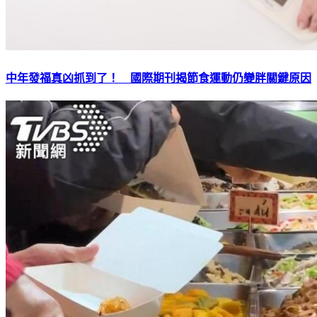
中年發福真凶抓到了！ 國際期刊揭節食運動仍變胖關鍵原因