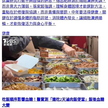
這篇研究打破不夠自律的迷思，指出肥胖源於細胞溝通失調，
而非意志力薄弱。張家銘強調，理解身體困境才能選對方法，
重點在於修復與協調，而非責備與懲罰。中年要活得健康，關
鍵在於讀懂身體的脂肪訊號、消除體內發炎，讓細胞溝通順
暢，才能恢復活力與身心平衡。
健康
吃飯順序影響血糖！醫實測「連吃2天滷肉飯便當」飯後血糖
大變