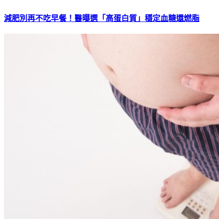
減肥別再不吃早餐！醫曝選「高蛋白質」穩定血糖還燃脂