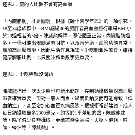
迷思2：瘦的人比較不會有高血壓
「內臟脂肪」才是關鍵！根據《轉化醫學年鑑》的一項研究，
18至34歲族群中，BMI超過30的肥胖者高血壓盛行率是BMI小
於20過輕者的5倍。陳威龍解釋，即使體重正常，內臟脂肪過
多，一樣可能出現胰島素阻抗，以及內分泌、血管功能異常，
增加高血壓風險，因此生活作息規律、少吃刺激性飲食，維持
健康體脂比例，比只關注體重數字更重要。
迷思3：少吃鹽就沒問題
陳威龍指出，吃太少鹽也可能出問題，控制鈉攝取量對高血壓
患者確實重要，但對一般人而言，過度低鈉反而可能導致「低
血鈉症」，甚至增加心血管疾病風險。根據衛福部建議，成人
每日鈉攝取最多2300毫克，約等於1平茶匙的鹽，陳威龍建
議，除了減少食鹽攝取，更應該避免香腸、火腿、泡麵、味
噌、蠔油等「隱藏鈉」。