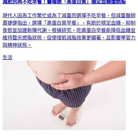
減肥別再不吃早餐！醫曝選「高蛋白質」穩定血糖還燃脂
現代人因為工作繁忙或為了減重而選擇不吃早餐，但減重醫師
蕭捷健指出，選擇「高蛋白質早餐」，有助於穩定血糖、抑制
食慾並加速新陳代謝。根據研究，吃高蛋白早餐能降低血糖並
維持整天燃脂狀態，促使增肌減脂效果更顯著，且影響學習力
與精神狀態。
生活