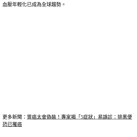
血壓年輕化已成為全球趨勢。
更多新聞：
胃癌太會偽裝！專家揭「5症狀」易誤診：排黑便
恐已罹癌