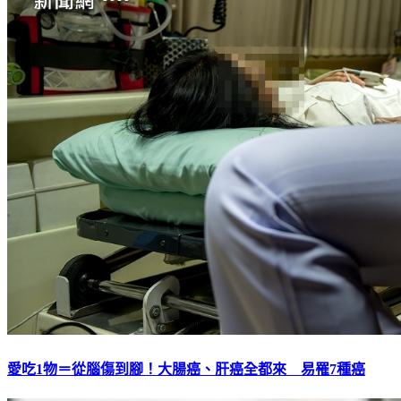
愛吃1物＝從腦傷到腳！大腸癌、肝癌全都來 易罹7種癌