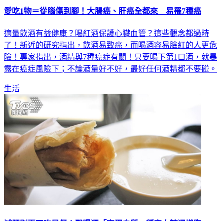
愛吃1物＝從腦傷到腳！大腸癌、肝癌全都來 易罹7種癌
適量飲酒有益健康？喝紅酒保護心臟血管？這些觀念都過時
了！新近的研究指出，飲酒易致癌，而喝酒容易臉紅的人更危
險！專家指出，酒精與7種癌症有關！只要喝下第1口酒，就暴
露在癌症風險下；不論酒量好不好，最好任何酒精都不要碰。
生活