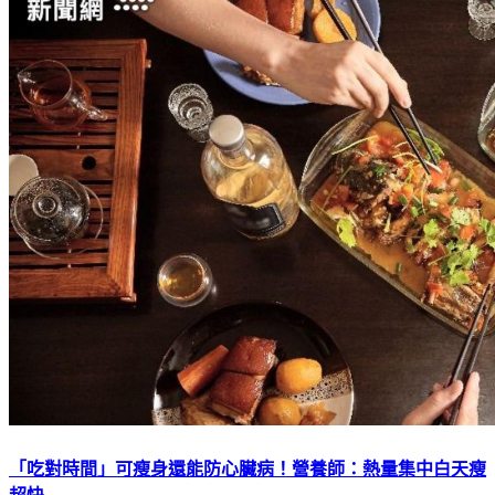
「吃對時間」可瘦身還能防心臟病！營養師：熱量集中白天瘦