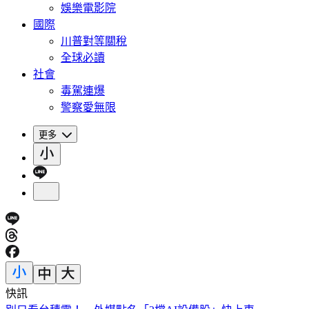
娛樂電影院
國際
川普對等關稅
全球必讀
社會
毒駕連爆
警察愛無限
更多
快訊