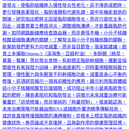
度發炎，使脂肪組織進入慢性發炎性老化。這不僅造成肥胖，
更引發胰島素阻抗、脂肪堆積和代謝失調，是中年機能衰退的
開端。研究指出肥胖主因是脂肪細胞發炎，而非只是吃太多。
因此，減重首要之務是消炎，調整細胞溝通，才能重啟脂肪代
謝。如同網路斷線應檢查路由器，而非責怪手機。小分子核糖
核酸是細胞溝通的關鍵。了解發炎與小分子核糖核酸的關聯，
能幫助我們更有方向地減重，而非盲目節食。張家銘建議，飲
食上多攝取Omega-3（深海魚、亞麻籽油）、多酚類（綠茶、
薑黃、莓果）等抗發炎食物，有助穩定脂肪幹細胞。運動宜採
間歇性有氧與阻力訓練，避免過度劇烈。同時重視睡眠與壓力
管理，慢性壓力與失眠皆不利幹細胞功能。減重是身心平衡的
修復。這項研究揭示一項具前瞻性的應用，顯示利用脂質體遞
送小分子核糖核酸至巨噬細胞，成功阻止中年小鼠高脂飲食引
起的肥胖、胰島素阻抗和脂肪發炎。這暗示未來減重治療可能
著重於「訊號修復」而非單純的「熱量控制」。張家銘認為，
未來治療策略可能藉由微RNA或細胞外囊泡精準傳輸技術，
或許能直接修復細胞間的溝通機制，從根本上穩定脂肪組織的
健康狀態，進而達成不易復胖、且無副作用的健康管理目標。