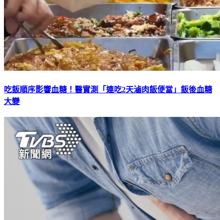
吃飯順序影響血糖！醫實測「連吃2天滷肉飯便當」飯後血糖
大變