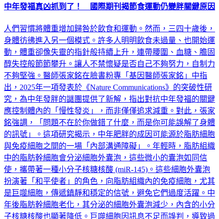
中年發福真凶抓到了！ 國際期刊揭節食運動仍變胖關鍵原因
人們習慣將體重增加歸咎於飲食和運動。然而，三四十歲後，
身體彷彿進入另一個模式。許多人明明飲食未過量、也開始運
動，體重卻像失靈的指針般持續上升，連帶腰圍、血糖、膽固
醇失控般節節攀升。讓人不禁懷疑是否自己不夠努力，自制力
不夠堅強。醫師張家銘在臉書粉專「基因醫師張家銘」中指
出，2025年一項發表於《Nature Communications》的突破性研
究，為中年發胖的謎團提供了新解，指出對抗中年發福的關鍵
應控制體內的「慢性發炎」，而非僅僅追求減重。對此，張家
銘強調，「問題不在於你做錯了什麼，而是你可能誤解了身體
的訊號」。這項研究揭示，中年肥胖的成因可能源於脂肪細胞
與免疫細胞之間的一場「內部溝通障礙」。年輕時，脂肪組織
中的脂肪幹細胞會分泌細胞外囊泡，這些微小的囊泡如同信
使，攜帶著一種小分子核糖核酸 (miR-145)。這些細胞外囊泡
扮演著「和平使者」的角色，向脂肪組織內的免疫細胞，尤其
是巨噬細胞，傳遞鎮靜和穩定的信號，避免它們過度活躍。中
年後脂肪幹細胞老化，其分泌的細胞外囊泡減少，內含的小分
子核糖核酸也顯著降低。巨噬細胞因訊息不足而誤判，導致過