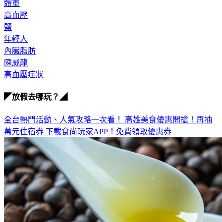
體重
高血壓
鹽
年輕人
內臟脂肪
陳威龍
高血壓症狀
◤放假去哪玩？◢
全台熱門活動、人氣攻略一次看！
高雄美食優惠開搶！再抽
萬元住宿券
下載食尚玩家APP！免費領取優惠券