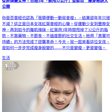
從胖妹變女神！日妞3年「狠甩32公斤」登節目 瘦身秘訣大
公開
你是否曾經也認為「我隨便動一動就會瘦」，結果卻年年只增
不減？這正是日本女孩紅葉曾經的心聲。從運動少女到豐腴女
神，再到如今的腹肌辣妹，紅葉用3年時間甩掉了32公斤的脂
肪，不靠藥物、不節食、不過度節約社交生活。她用「真實可
持續」的方法完成了逆襲革命！今天，就一起來看這位女孩，
是如何一步步完成瘦身蛻變的——不只是變瘦，更是變強。
生活