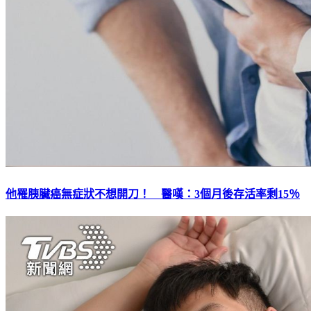
他罹胰臟癌無症狀不想開刀！ 醫嘆：3個月後存活率剩15％