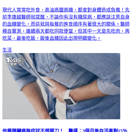
現代人常常吃外食，高油高鹽高糖，都會對身體造成負擔！先
前李唐越醫師就提醒，不論你有沒有糖尿病，都應該注意自身
的血糖變化，而這就與每餐的進食順序有著很大的關係。醫師
親自實測，連續兩天都吃同款便當，但其中一天是先吃肉，再
吃菜，最後吃飯，飯後血糖因此出現明顯變化。
生活
他罹胰臟癌無症狀不想開刀！ 醫嘆：3個月後存活率剩15％