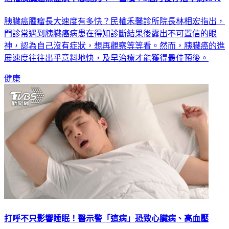
胰臟癌腫瘤長大速度有多快？民權禾馨診所院長林相宏指出，
門診常遇到胰臟癌病患在得知診斷結果後露出不可置信的眼
神，認為自己沒有症狀，想再觀察等等看。然而，胰臟癌的進
展速度往往出乎意料地快，及早治療才能獲得最佳預後。
健康
打呼不只影響睡眠！醫示警「這病」恐致心臟病、高血壓