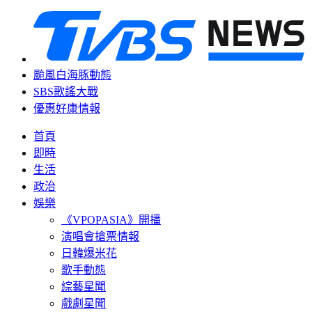
颱風白海豚動態
SBS歌謠大戰
優惠好康情報
首頁
即時
生活
政治
娛樂
《VPOPASIA》開播
演唱會搶票情報
日韓爆米花
歌手動態
綜藝星聞
戲劇星聞