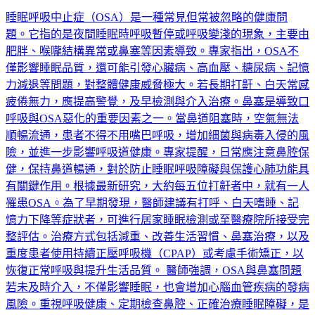
睡眠呼吸中止症（OSA）是一種常見但常被忽略的健康問
題。它指的是夜間睡眠時呼吸暫停或呼吸變淺的現象，主要由
肥胖、喉嚨結構異常或鼻塞等因素導致。專家指出，OSA不
僅影響睡眠品質，還可能引發心臟病、高血壓、糖尿病、記憶
力減退等問題，對整體健康威脅極大。若長期打鼾、白天常感
疲倦無力，應提高警覺，及早檢測與介入治療。鼻塞是導致口
呼吸與OSA惡化的重要因素之一。當鼻道阻塞時，空氣無法
順暢流通，患者不得不用嘴巴呼吸，增加細菌與病毒入侵的風
險，並進一步影響呼吸道健康。專家提醒，日常應注意鼻腔保
健，保持鼻道暢通，對於防止睡眠呼吸障礙與保護心肺功能具
有關鍵作用。根據最新研究，大約每五位打鼾者中，就有一人
罹患OSA。為了早期發現，醫師建議有打呼、白天嗜睡、記
憶力下降等症狀者，可進行居家睡眠檢測或至醫療院所接受完
整評估。治療方式包括減重、改善生活習慣、鼻塞治療，以及
重度患者使用持續正壓呼吸機（CPAP）或考慮手術矯正，以
恢復正常呼吸與提升生活品質。 醫師強調，OSA與鼻塞問題
若未及時介入，不僅影響睡眠，也會增加心腦血管疾病的發病
風險。重視呼吸健康、定期檢查鼻腔、正確治療睡眠障礙，是