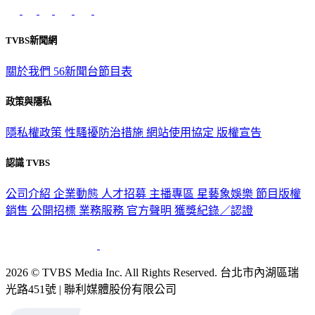
TVBS新聞網
關於我們
56新聞台節目表
政策與隱私
隱私權政策
性騷擾防治措施
網站使用協定
版權宣告
認識 TVBS
公司介紹
企業動態
人才招募
主播專區
星藝象娛樂
節目版權
銷售
公開招標
業務服務
官方聲明
獲獎紀錄／認證
2026 © TVBS Media Inc. All Rights Reserved. 台北市內湖區瑞
光路451號 | 聯利媒體股份有限公司