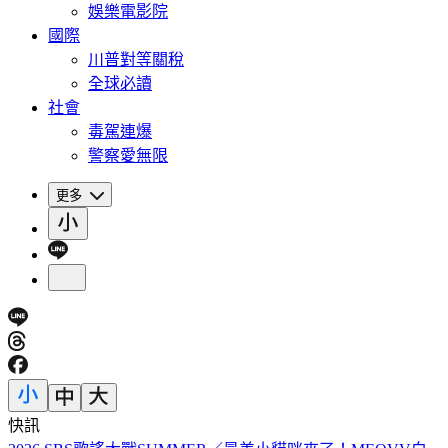
娛樂電影院
國際
川普對等關稅
全球必讀
社會
毒駕連爆
警察愛無限
更多
快訊