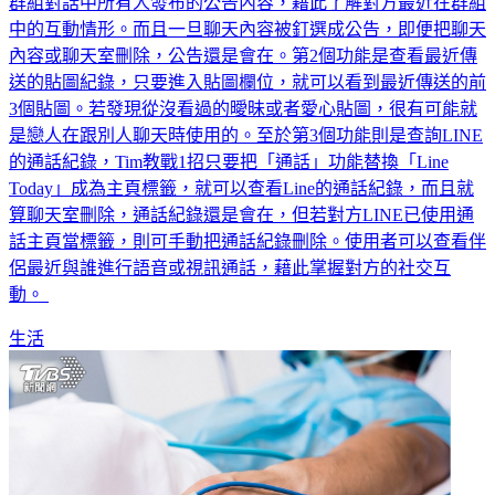
群組對話中所有人發布的公告內容，藉此了解對方最近在群組
中的互動情形。而且一旦聊天內容被釘選成公告，即便把聊天
內容或聊天室刪除，公告還是會在。第2個功能是查看最近傳
送的貼圖紀錄，只要進入貼圖欄位，就可以看到最近傳送的前
3個貼圖。若發現從沒看過的曖昧或者愛心貼圖，很有可能就
是戀人在跟別人聊天時使用的。至於第3個功能則是查詢LINE
的通話紀錄，Tim教戰1招只要把「通話」功能替換「Line
Today」成為主頁標籤，就可以查看Line的通話紀錄，而且就
算聊天室刪除，通話紀錄還是會在，但若對方LINE已使用通
話主頁當標籤，則可手動把通話紀錄刪除。使用者可以查看伴
侶最近與誰進行語音或視訊通話，藉此掌握對方的社交互
動。
生活