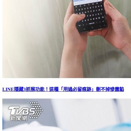
LINE隱藏3抓猴功能！這種「用過必留痕跡」刪不掉慘露餡