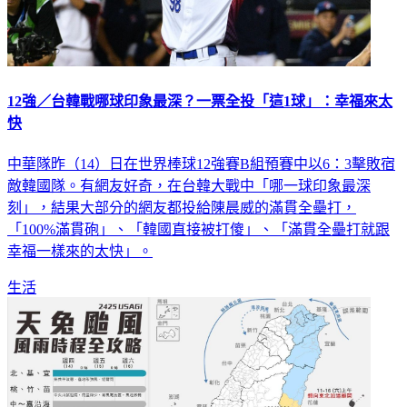
12強／台韓戰哪球印象最深？一票全投「這1球」：幸福來太
快
中華隊昨（14）日在世界棒球12強賽B組預賽中以6：3擊敗宿
敵韓國隊。有網友好奇，在台韓大戰中「哪一球印象最深
刻」，結果大部分的網友都投給陳晨威的滿貫全壘打，
「100%滿貫砲」、「韓國直接被打傻」、「滿貫全壘打就跟
幸福一樣來的太快」。
生活