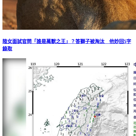
陸女面試官問「誰是萬獸之王」？答獅子被淘汰 他妙回5字
錄取