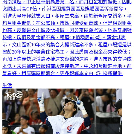
的南港區，中正區單價高居第二名，而月租金相對偏低，因此
突顯出其高CP值，南港區因經貿園區及媒體園區等新開發，
引進大量年輕就業人口，租屋需求高，由於新舊屋交錯多，平
均月租金偏低；在公寓類，市區同樣受到青睞，但是相對租金
也高，反倒是文山區及北投區，因公寓屋齡老舊，地點又相對
較遠，房價及租金都不高，租屋CP值穩居前3名。蘇金城表
示，文山區近10年來的集合大樓新建案不多，租屋市場還是以
屋齡20年以上的老舊住宅為主，因此房價及租金都來得較低；
再加上信義快速道路及捷運文湖線的運輸，進入市區的交通成
本低，未來還有環狀線南段連接新店、中永和及新莊等地，前
景看好，租屋購屋都適合。更多報導本文由《》授權提供
生活