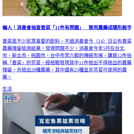
嚇人！消基會抽查香菜「11件有問題」 禁用農藥成隱形殺手
香菜是不少民眾喜愛的配料，不過消基會今（14）日公布香菜
農藥殘留檢測結果，發現問題不少。消基會今年5月在台北
市、新北市、桃園市、台中市等六都的傳統市場，購買12件俗
稱「香菜」的芫荽，經檢驗發現其中11件檢出不得檢出的農藥
殘留，共檢出28種農藥，其中還有23種並非芫荽可使用的農
藥。
生活