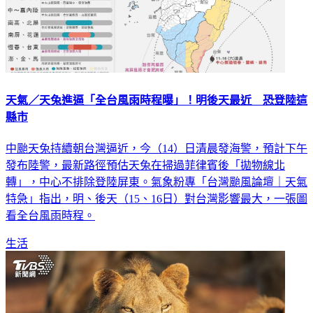
天氣／天兔進逼「全台風雨時程曝」！明後天最近 恐登陸這
縣市
中颱天兔持續朝台灣逼近，今（14）日清晨發海警，預計下午
發布陸警，最新路徑預估天兔在掃過菲律賓後「拋物線北
轉」，中心不排除登陸屏東。氣象粉專「台灣颱風論壇｜天氣
特急」指出，明、後天（15、16日）對台灣影響最大，一張圖
看全台風雨時程。
生活