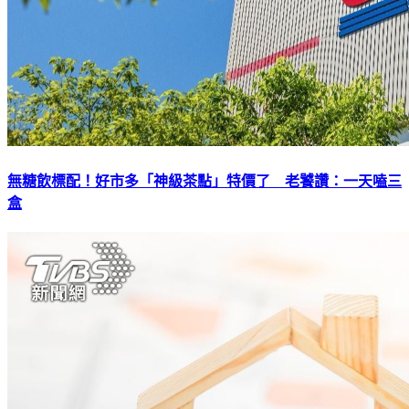
無糖飲標配！好市多「神級茶點」特價了 老饕讚：一天嗑三
盒