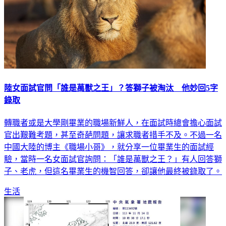
陸女面試官問「誰是萬獸之王」？答獅子被淘汰 他妙回5字
錄取
轉職者或是大學剛畢業的職場新鮮人，在面試時總會擔心面試
官出艱難考題，甚至奇葩問題，讓求職者措手不及。不過一名
中國大陸的博主《職場小哥》，就分享一位畢業生的面試經
驗，當時一名女面試官詢問：「誰是萬獸之王？」有人回答獅
子、老虎，但這名畢業生的機智回答，卻讓他最終被錄取了。
生活