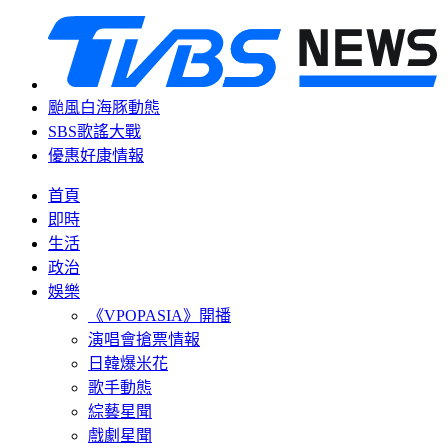
颱風白海豚動態
SBS歌謠大戰
優惠好康情報
首頁
即時
生活
政治
娛樂
《VPOPASIA》開播
演唱會搶票情報
日韓爆米花
歌手動態
綜藝星聞
戲劇星聞