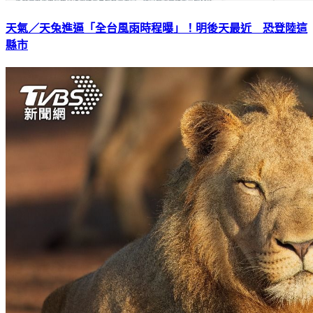
天氣／天兔進逼「全台風雨時程曝」！明後天最近 恐登陸這
縣市