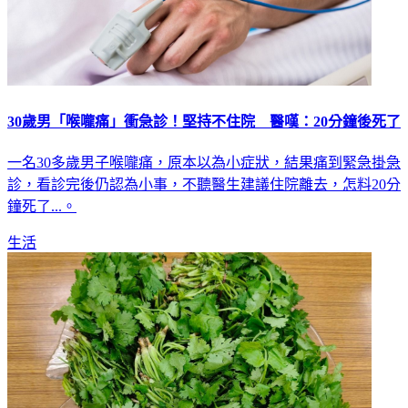
30歲男「喉嚨痛」衝急診！堅持不住院 醫嘆：20分鐘後死了
一名30多歲男子喉嚨痛，原本以為小症狀，結果痛到緊急掛急
診，看診完後仍認為小事，不聽醫生建議住院離去，怎料20分
鐘死了...。
生活