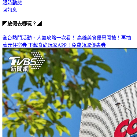
限時動態
回訊息
◤放假去哪玩？◢
全台熱門活動、人氣攻略一次看！
高雄美食優惠開搶！再抽
萬元住宿券
下載食尚玩家APP！免費領取優惠券