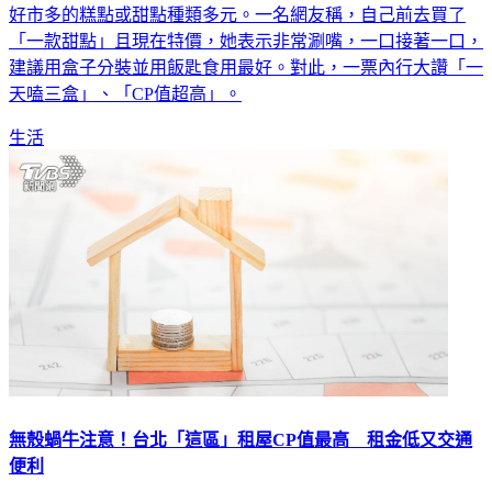
好市多的糕點或甜點種類多元。一名網友稱，自己前去買了
「一款甜點」且現在特價，她表示非常涮嘴，一口接著一口，
建議用盒子分裝並用飯匙食用最好。對此，一票內行大讚「一
天嗑三盒」、「CP值超高」。
生活
無殼蝸牛注意！台北「這區」租屋CP值最高 租金低又交通
便利