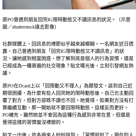
原PO曾遇到朋友回完IG限時動態又不讀訊息的狀況。（示意
圖／shutterstock達志影像）
社群媒體上，回訊息的禮節似乎越來越模糊。一名網友近日透
露，自己曾遇到朋友「回完IG限時動態又不讀訊息」的狀
況，讓她感到相當困惑，想了解到底是個人的行為習慣，還是
已經成為一種普遍的社交現象？貼文曝光後，立刻引發網友熱
議。
原PO在Dcard上以「回限動又不理人」為題發文，談到自己近
期很困擾，為什麼有些人回完她的限時動態後，自己也主動回
覆了對方，但對方卻既不讀也不回。她覺得，如果對方沒有打
算繼續互動，那一開始就不要回限時動態，這樣反而更好。
PO補充，雖然她並不會因為這種行為感到非常在意，但還是
覺得這樣的習慣蠻沒禮貌的。
貼文一出後，許多過來人紛紛說到，「習慣就好了，現在的人