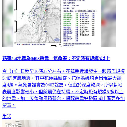
花蓮5.4地震為0403餘震 氣象署：不定時有規模5以上
今（14）日稍早10時38分左右，花蓮縣近海發生一起芮氏規模
5.4的有感地震，其中花蓮縣鹽寮、花蓮縣磯崎更出現最大震
度4級。氣象署證實為0403餘震，但由於深度較深，所以對地
表震度影響較小，但餘震仍在持續，不定時恐有規模5.多以上
的地震，加上天兔颱風恐襲台，提醒餘震好發區或山區要多加
留意。
生活