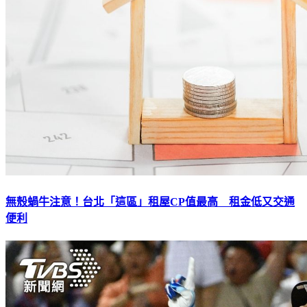
無殼蝸牛注意！台北「這區」租屋CP值最高 租金低又交通
便利