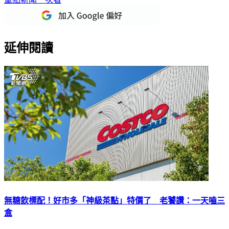
延伸閱讀
無糖飲標配！好市多「神級茶點」特價了 老饕讚：一天嗑三
盒