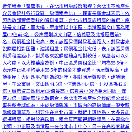
近年租金「驚驚漲」，在北市租房該選哪裡？台北市不動產仲
介公會統計各行政區「房價租金比」，理事長蘇金城表示，依
照內政部實價登錄的資料推算，台北市租屋族租屋的首選，應
該是文山區，而大樓、華廈類以中正區、南港區與文山區為租
屋CP值前3名，公寓類則以文山區、信義區及北投區居前3
名。房價租金比愈高，表示該區房價與房租差距大，對房客來
說購屋相對困難，建議租屋；房價租金比愈低，表示該區房價
與房租差距小，對房客來說購屋難度相對較低，購屋者可以列
入考慮。以大樓華廈為例，中正區房價租金比平均為55.5倍，
表示中正區平均要用55.5年的租金才能買房，購屋難度高，建
議租屋；大同區平均則為約34年，相對購屋難度低，建議購
屋。在公寓類，文山區44.5倍、信義區44.4倍、北投區為42.6
倍，顯示這三區租屋CP值最高，倍數最小的仍為大同區，僅
有27倍，購屋應該比較適合。台北市不動產仲介經紀業公會理
事長蘇金城認為，由於房價飆漲，市區內的高房價讓一般受薪
階級望塵莫及，想要住在台北市區，就近上班地點，大多只能
選擇租屋，相對於高房價，租金反而顯得相對親民。在電梯住
宅類，中正區及南港區一在台北市市中心，另一在高密度就業