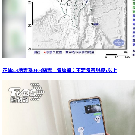
花蓮5.4地震為0403餘震 氣象署：不定時有規模5以上