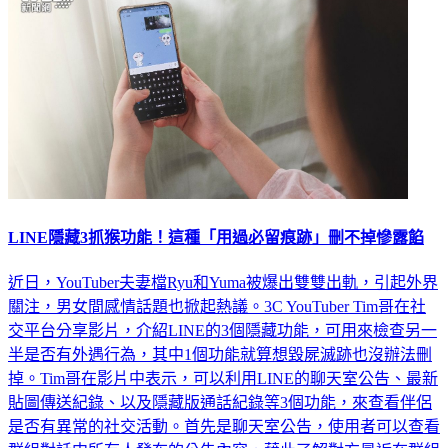
LINE隱藏3抓猴功能！這種「用過必留痕跡」刪不掉慘露餡
近日，YouTuber夫妻檔Ryu和Yuma被爆出雙雙出軌，引起外界
關注，男女間感情話題也掀起熱議。3C YouTuber Tim哥在社
交平台分享影片，介紹LINE的3個隱藏功能，可用來檢查另一
半是否有外遇行為，其中1個功能就算想毀屍滅跡也沒辦法刪
掉。Tim哥在影片中表示，可以利用LINE的聊天室公告、最新
貼圖傳送紀錄、以及隱藏版通話紀錄等3個功能，來查看伴侶
是否有異常的社交活動。首先是聊天室公告，使用者可以查看