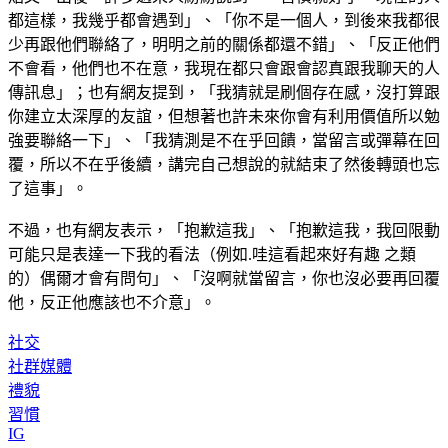
都這樣，我幾乎都會遇到」、「你不是一個人，到後來我都很
少再跟他們聯絡了，明明之前的關係都還不錯」、「反正他們
不會看，他們也不在意，我現在都只會跟會認真跟我聊天的人
傳訊息」；也有網友提到，「我猜就是刷個存在感，沒打算跟
你建立太深厚的友誼，但想著也許未來你會有利用價值所以勉
強要聯絡一下」、「我猜測是不在乎回饋，當留言或彈幕在回
覆，所以不在乎後續，講完自己想說的就結束了然後轉頭也忘
了這事」。
不過，也有網友表示，「抱歉這我」、「抱歉這我，我回限動
可能只是表達一下我的看法（例如.哇這看起來好有趣 之類
的）偶爾才會有問句」、「沒啊就當留言，你也沒必要再回覆
他，反正他應該也不介意」。
社交
社群媒體
禮貌
習慣
IG