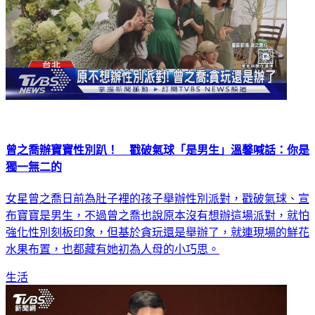
曾之喬辦寶寶性別趴！ 戳破氣球「是男生」溫馨喊話：你是
獨一無二的
女星曾之喬日前為肚子裡的孩子舉辦性別派對，戳破氣球、宣
布寶寶是男生，不過曾之喬也說原本沒有想辦這場派對，就怕
強化性別刻板印象，但基於貪玩還是舉辦了，就連現場的鮮花
水果布置，也都藏有她初為人母的小巧思。
生活