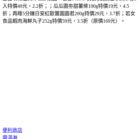
上百項常溫與冷凍即期品，包含Picard巧克力鹹奶油冰淇淋卷2
入特價49元，2.2折；；瓜瓜園夯甜薯條100g特價19元，4.5
折；再睡5分鐘日安紅歐蕾圓圓君200g特價29元，3.7折；若女
食品蝦肉海鮮丸子252g特價59元，3.5折（原價169元）。
便利商店