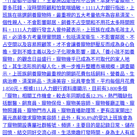
物、舒壓療癒和增加互動。不過，也有7.5%的上班族直言
「什麼都不想養」，主要原因是住所不合適、本身不愛寵物、
要多花錢、沒時間照顧和怕氣喘過敏。1111人力銀行指出，上
班族在挑選飼養寵物時，最重視的五大考量依序為容易清潔、
個性親人、不會影響鄰居、飼養不占空間和不用花太多時間照
料。1111人力銀行發言人曾仲葳表示，上班族在成為毛孩主人
前，必須多方考量現實問題，包括清潔衛生、不影響鄰居、不
占空間以及容易照顧等，才不會讓養寵物舒壓反而成為身心負
擔。受到不婚主義以及少子化現象影響，國人「養小孩不如養
寵物」的觀念日益盛行，寵物幾乎已成為不可取代的家人地
位，其生活形態的擬人化，進一步推升整體市場規模。調查顯
示，上班族飼養寵物最重視的開銷花費包括飼料、營養品、生
病治療、清潔耗品、洗澡美容、玩具零食等，平均每個月花費
1,850元。根據1111人力銀行資料庫顯示，目前有3,800多個
「寵物」相關工作機會，較去年同期成長12.3%，熱門職缺包
括獸醫、飼育員、寵物保母、寵物美容師、寵物餐廳正職、寵
物照護員、寵物門市人員、寵物直播助理等，更有店家開出7
萬元高薪徵求寵物美容師！此外，有36.8%的受訪上班族會為
了寵物開設專屬社群帳號、頻道，主要目的是記錄日常、儲存