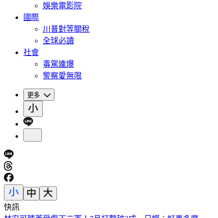
娛樂電影院
國際
川普對等關稅
全球必讀
社會
毒駕連爆
警察愛無限
更多
快訊