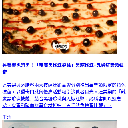
達美樂也暗黑！「辣魔黑珍珠披薩」黑糖珍珠+鬼椒紅醬超獵
奇
達美樂與必勝客兩大披薩連鎖品牌分別推出萬聖節限定的特色
披薩，以獵奇口感與優惠活動吸引消費者目光。達美樂的「辣
魔黑珍珠披薩」結合黑糖珍珠與鬼椒紅醬，必勝客則以魷魚
鬚、皮蛋和豬血糕等食材打造「鬼手魷魚搗蛋比薩」。
生活