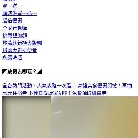
霜淇淋
買一送一
霜淇淋買一送一
超值優惠
全家行動購
挑戰飯加麵
炸醬麵新極大飯糰
椒鹽大雞排便當
永續啤酒
◤放假去哪玩？◢
全台熱門活動、人氣攻略一次看！
高雄美食優惠開搶！再抽
萬元住宿券
下載食尚玩家APP！免費領取優惠券