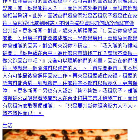
示，自己不是台北人，但在台北讀完大學後選擇留在當地工
作。在剛畢業時的面試過程中，她時常對於面試官的問題感到
疑惑，如「你是哪裡人？」，而她回答外縣市後，面試官們就
會相當驚訝。此外，面試官們還會問她是否租房子還是住在家
裡，原PO對此感到困惑，不明白這些資訊如何助於面試官做
出判斷。更多新聞：對此，過來人解釋原因「1. 因為你會想回
家鄉 2. 租房子可能會造成薪水一半都是房租，兩種原因都是
你會離職的因素，對公司來說你不穩定」、「我入職的時候就
被問：『你戶籍在台中，為什麼來高雄找工作？應該不會做一
做又跑回台中吧？』完全可以理解他們的考量，因為在他們眼
裡，我就是一個隨時可以跑走的人」、「首先問縣市，非本地
人有可能最後會選擇回家工作。再來是租屋或住家裡，租屋的
話有可能合約一到就搬走，住家裡基本都可以做長久，更有保
障」。更多新聞：另也有人認為「夠不夠奴，我租房子，離職
時還被公司嗆是看我南部人在台北打拼辛苦才給我工作，而且
有房租怎麼敢隨便離職」、「只是要判斷你經濟壓力大不大，
奴不奴性而已」。
生活