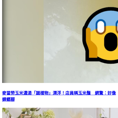
麥當勞玉米濃湯「謎樣物」漂浮！店員稱玉米鬚 網驚：好像
蟑螂腳