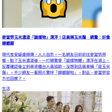
麥當勞玉米濃湯「謎樣物」漂浮！店員稱玉米鬚 網驚：好像
蟑螂腳
現代食安疑慮頻傳，人人自危。一名網友日前前往麥當勞用
餐，點了玉米濃湯後，一打開驚覺「謎樣物體」漂浮在湯上，
反覆確認後立刻尋求櫃台人員協助，沒想到店員竟稱「是玉米
鬚」。不少網友一看照片驚呼「蟑螂腳啦」，對此，麥當勞官
方也回應了。
生活