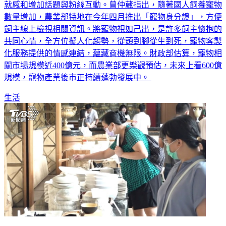
回憶、結交同好交流心得、生活樂趣打發時間、身為主人有成
就感和增加話題與粉絲互動。曾仲葳指出，隨著國人飼養寵物
數量增加，農業部特地在今年四月推出「寵物身分證」，方便
飼主線上檢視相關資訊。將寵物視如己出，是許多飼主懷抱的
共同心情，全方位擬人化趨勢，從頭到腳從生到死，寵物客製
化服務提供的情感連結，蘊藏商機無限。財政部估算，寵物相
關市場規模近400億元，而農業部更樂觀預估，未來上看600億
規模，寵物產業後市正持續蓬勃發展中。
生活