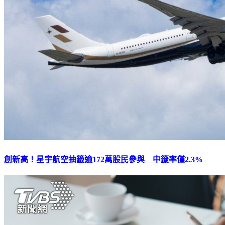
創新高！星宇航空抽籤逾172萬股民參與 中籤率僅2.3%