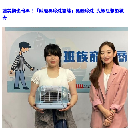
達美樂也暗黑！「辣魔黑珍珠披薩」黑糖珍珠+鬼椒紅醬超獵
奇