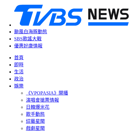
颱風白海豚動態
SBS歌謠大戰
優惠好康情報
首頁
即時
生活
政治
娛樂
《VPOPASIA》開播
演唱會搶票情報
日韓爆米花
歌手動態
綜藝星聞
戲劇星聞