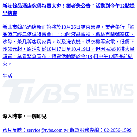
新莊翰品酒店傢俱特賣太夯！業者急公告：活動到今午12點提
早結束
新北市翰品酒店新莊館將於10月26日結束營運，業者舉行「翰
品酒店經典傢俱特賣會」，50吋液晶電視、斯林百蘭彈簧床、
沙發、茶几等客房家具，以及洗衣機、烘衣機等家電，低價下
沙50元起，原活動從10月17日至10月19日，但因民眾搶排大量
購買，業者緊急宣布，特賣活動將於今(18)日中午12時提前結
束。
生活
深入時事，一觸即見