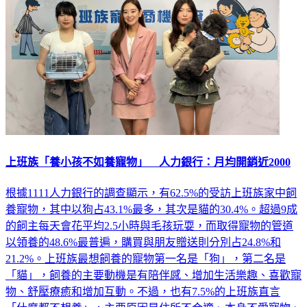
上班族「養小孩不如養寵物」 人力銀行：月均開銷近2000
根據1111人力銀行的調查顯示，有62.5%的受訪上班族家中飼
養寵物，其中以狗占43.1%最多，其次是貓的30.4%。超過9成
的飼主每天會花平均2.5小時與毛孩玩耍，而取得寵物的管道
以領養的48.6%最普遍，購買與朋友贈送則分別占24.8%和
21.2%。上班族最想飼養的寵物第一名是「狗」，第二名是
「貓」，飼養的主要動機是有陪伴感、增加生活樂趣、喜歡寵