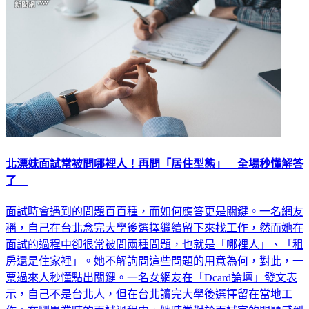
北漂妹面試常被問哪裡人！再問「居住型態」 全場秒懂解答
了
面試時會遇到的問題百百種，而如何應答更是關鍵。一名網友
稱，自己在台北念完大學後選擇繼續留下來找工作，然而她在
面試的過程中卻很常被問兩種問題，也就是「哪裡人」、「租
房還是住家裡」。她不解詢問這些問題的用意為何，對此，一
票過來人秒懂點出關鍵。一名女網友在「Dcard論壇」發文表