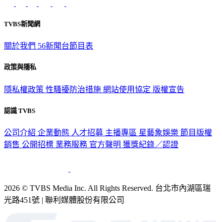
意見反映：service@tvbs.com.tw
觀眾服務專線：02-2656-1599
TVBS新聞網
關於我們
56新聞台節目表
政策與隱私
隱私權政策
性騷擾防治措施
網站使用協定
版權宣告
認識 TVBS
公司介紹
企業動態
人才招募
主播專區
星藝象娛樂
節目版權
銷售
公開招標
業務服務
官方聲明
獲獎紀錄／認證
2026 © TVBS Media Inc. All Rights Reserved. 台北市內湖區瑞
光路451號 | 聯利媒體股份有限公司