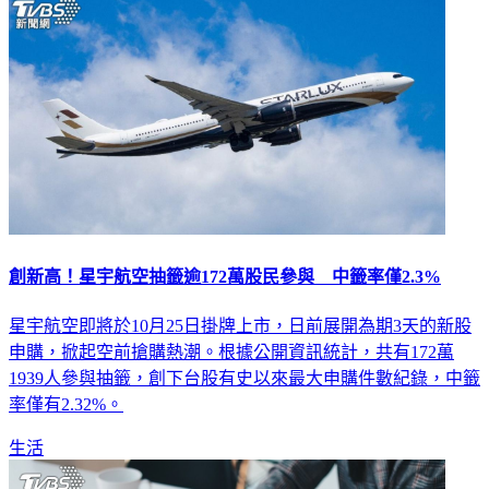
生活
創新高！星宇航空抽籤逾172萬股民參與 中籤率僅2.3%
星宇航空即將於10月25日掛牌上市，日前展開為期3天的新股
申購，掀起空前搶購熱潮。根據公開資訊統計，共有172萬
1939人參與抽籤，創下台股有史以來最大申購件數紀錄，中籤
率僅有2.32%。
生活