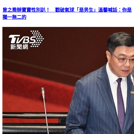
曾之喬辦寶寶性別趴！ 戳破氣球「是男生」溫馨喊話：你是
獨一無二的