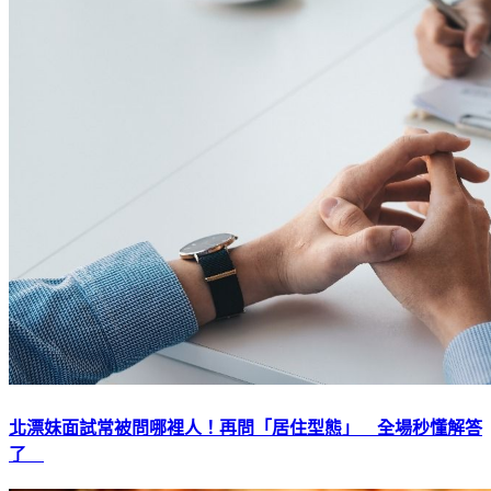
北漂妹面試常被問哪裡人！再問「居住型態」 全場秒懂解答
了