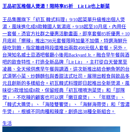
王品集團旗下「初瓦 韓式料理」9/10起菜單升級推出個人煲
湯，風味進化成8款韓國人氣湯底，9/18起至10月底，內用任
一套餐，憑官方社群之優惠活動畫面，即享套餐85折優惠。10
月底前「嚮辣」推出798元套餐限時加量不加價，特選海鮮升
級吃到飽，指定離峰時段還推出兩款498元個人套餐。另外，
台灣知名威士忌酒吧餐廳小後苑Backyard Jr.，融合早午餐與酒
吧的飲食特性，打造全新品牌「Lit Lit」，主打從白天營業至
凌晨、全天候供應早午餐與調酒，這次新推出結合鮑魚粥的台
式清粥小菜、炒麵麵包與香甜法式吐司，展現出輕食與飲品多
元且創新的多樣組合。初瓦韓式料理即日起推出全新煲湯，風
味從5款增加成8款，保留經典「初瓦嘿唷泡菜煲」和「部隊
煲」，不吃辣的顧客也可以選「嫩豆腐煲」、「年糕煲」、
「韓式大醬煲」、「海陸雙饗煲」、「海鮮海帶煲」和「雪濃
牛煲」，根據不同肉種和辣度，創造出38種全新組合。
生活