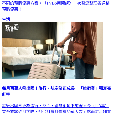
預購優惠！
生活
每月百萬人飛出國！旅行、航空業正成長 「旅宿業」獨衰亮
紅字
疫後出國潮更為盛行，然而，國旅卻每下愈況。今（113年）
來台旅客逐月下降，5到7月每月僅有50萬人次，然而每月卻有
約150萬人出國。據資料顯示，今年八月上市櫃觀光產業營