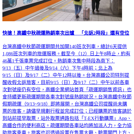
快搶！高鐵中秋疏運熱銷車次出爐 「北返2時段」還有空位
台灣高鐵中秋節疏運期間共加開140班次列車，總計6天提供
1,086班次列車的旅運服務。截至今（12）日上午8時止，約有
46萬1千張車票完成訂位。熱銷車次集中時段為南下：
9/13（五）中午過後及9/14（六）下午4時前；北上為
9/15（日）及9/17（二）中午12時以後。台灣高鐵公司特別提
醒收假北返旅客，目前9/15（日）及9/17（二）中午以前各車
次對號座仍有空位，高鐵企業網站首頁「疏運期銷售資訊」也
會持續更新疏運期間各車次對號座熱銷狀況。台灣高鐵中秋節
假期疏運（9/13~9/18）即將展開，台灣高鐵公司提醒尚未購
票的旅客，請儘早規劃行程並完成訂位；已經購票的旅客請於
到站前提早取票，站外取票通路包括「T-EX行動購票」App、
高鐵合作的便利商店。疏運期間各車站均將加派人力，全力協
助旅客乘車。旅客也可透過設置在售票大廳、驗票閘門上方、
閘門內候車區以及月台上的「旅客資訊顯示系統」，查看最近