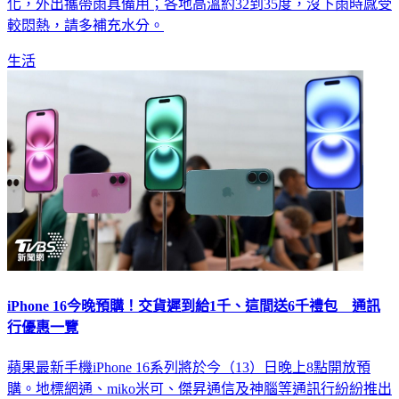
較悶熱，請多補充水分。
生活
iPhone 16今晚預購！交貨遲到給1千、這間送6千禮包 通訊
行優惠一覽
蘋果最新手機iPhone 16系列將於今（13）日晚上8點開放預
購。地標網通、miko米可、傑昇通信及神腦等通訊行紛紛推出
不同的預購優惠方案，《TVBS新聞網》一次替您整理各通路