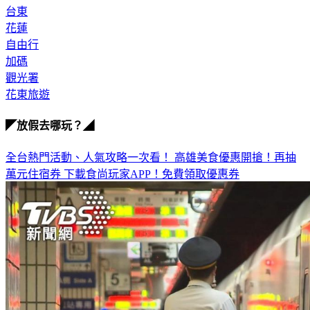
花蓮
自由行
加碼
觀光署
花東旅遊
◤放假去哪玩？◢
全台熱門活動、人氣攻略一次看！
高雄美食優惠開搶！再抽
萬元住宿券
下載食尚玩家APP！免費領取優惠券