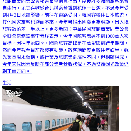
自由行，尤其喜歡從台北搭乘台鐵到花蓮一日遊，不過今年受
到4月3日地震影響，前往花東路受阻。韓國客轉往日本旅遊，
其他國家旅客也避而不來，今年暑假出國潮更為明顯，出入境
旅客數落差一半以上。更多新聞：中華民國旅館商業同業公會
全聯會常務監事李素珍表示，今年國際客應達不到1000萬人次
目標，因往年第四季，國際旅客高峰是在萬聖節到跨年期間，
然而今年截至目前都沒有動靜，散客詢問度更較往年砍半。觀
光署長周永暉稱，旅行業及旅館業雖屬性不同，但相輔相成，
今年天候因素反映在部分業者營收狀況，不過整體觀光政策仍
朝正面方向。
生活