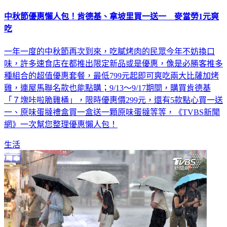
中秋節優惠懶人包！肯德基、拿坡里買一送一 麥當勞1元爽
吃
一年一度的中秋節再次到來，吃膩烤肉的民眾今年不妨換口
味，許多速食店在都推出限定新品或是優惠，像是必勝客推多
種組合的超值優惠套餐，最低799元起即可爽吃兩大比薩加烤
雞，連屋馬聯名款也能點購；9/13～9/17期間，購買肯德基
「７塊咔啦脆雞桶」，限時優惠價299元，還有5款點心買一送
一、原味蛋撻禮盒買一盒送一顆原味蛋撻等等，《TVBS新聞
網》一次幫您整理優惠懶人包！
生活