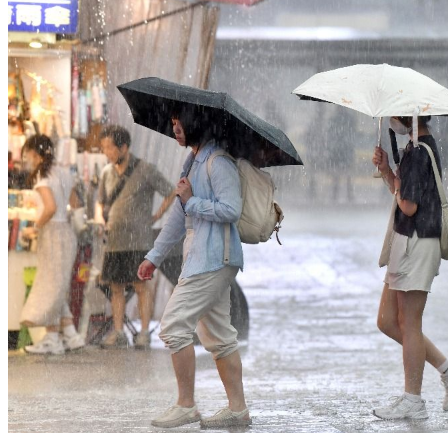
天氣／國家警報響！大雷雨警戒區曝 6縣市大雨特報下到晚