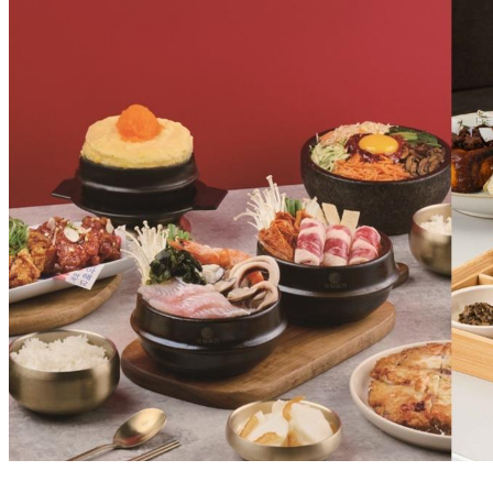
王品初瓦推個人煲湯！限時享85折 Lit Lit也上新菜