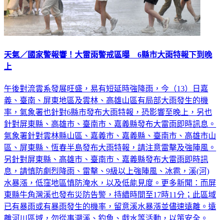
天氣／國家警報響！大雷雨警戒區曝 6縣市大雨特報下到晚
上
午後對流雲系發展旺盛，易有短延時強降雨，今（13）日嘉
義、臺南、屏東地區及雲林、高雄山區有局部大雨發生的機
率，氣象署也針對6縣市發布大雨特報，恐影響至晚上，另也
針對屏東縣、高雄市、臺南市、嘉義縣發布大雷雨即時訊息。
氣象署針對雲林縣山區、嘉義市、嘉義縣、臺南市、高雄市山
區、屏東縣、恆春半島發布大雨特報，請注意雷擊及強陣風。
另針對屏東縣、高雄市、臺南市、嘉義縣發布大雷雨即時訊
息，請慎防劇烈降雨、雷擊、9級以上強陣風、冰雹，溪(河)
水暴漲，低窪地區慎防淹水，以及低能見度。更多新聞：而屏
東縣牛角灣溪也發布災防告警，持續時間至17時11分；此區域
已有暴雨或有暴雨發生的機率，留意溪水暴漲並儘速遠離。遠
離河川區域，勿從事溯溪、釣魚、戲水等活動，以策安全。
15:15發布大雨特報，影響時間為13日下午至13日晚上，大雨