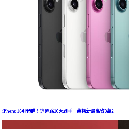
iPhone 16明預購！這通路10天到手 舊換新最高省3萬2