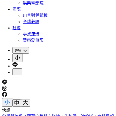
娛樂電影院
國際
川普對等關稅
全球必讀
社會
毒駕連爆
警察愛無限
更多
快訊