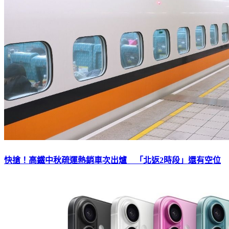
快搶！高鐵中秋疏運熱銷車次出爐 「北返2時段」還有空位