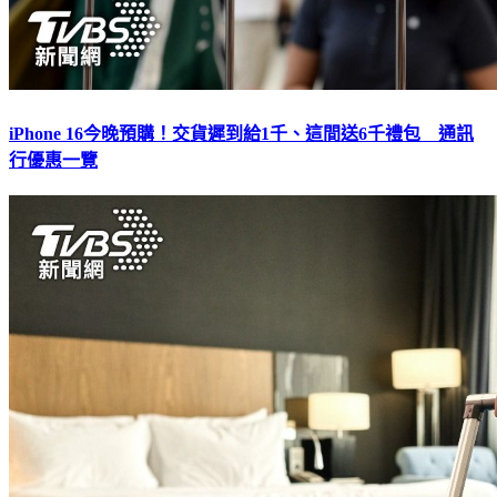
iPhone 16今晚預購！交貨遲到給1千、這間送6千禮包 通訊
行優惠一覽