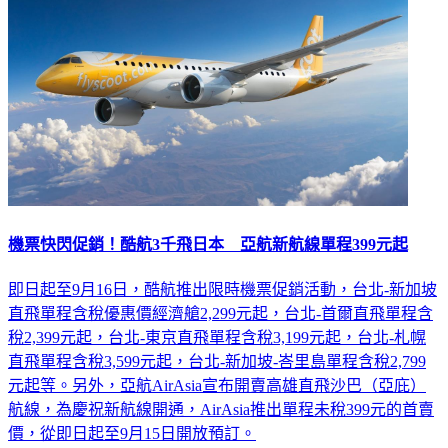
機票快閃促銷！酷航3千飛日本 亞航新航線單程399元起
即日起至9月16日，酷航推出限時機票促銷活動，台北-新加坡
直飛單程含稅優惠價經濟艙2,299元起，台北-首爾直飛單程含
稅2,399元起，台北-東京直飛單程含稅3,199元起，台北-札幌
直飛單程含稅3,599元起，台北-新加坡-峇里島單程含稅2,799
元起等。另外，亞航AirAsia宣布開賣高雄直飛沙巴（亞庇）
航線，為慶祝新航線開通，AirAsia推出單程未稅399元的首賣
價，從即日起至9月15日開放預訂。