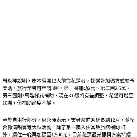
周永暉說明，原本組團12人前往花蓮者，採累計加碼方式給予
獎助，旅行業者可申請3團，第一團補助2萬、第二團2.5萬、
第三團則3萬階梯式補助，現在3.0版將有些調整，希望可增至
10團，但補助額度不變。
至於自由行部分，周永暉表示，業者盼補助延長到12月，並配
合像演唱會等大型活動，除了第一晚入住當地旅館補助1千
外，續住一晚再加碼至1,500元，目前花蓮觀光振興方案持續
進行中，3.0版專案預計10月1日上路，盼能有更多人來花蓮旅