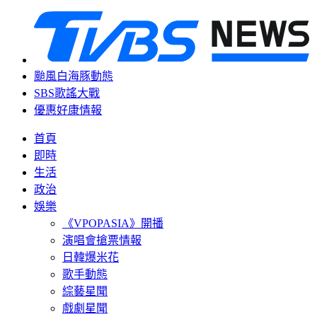
颱風白海豚動態
SBS歌謠大戰
優惠好康情報
首頁
即時
生活
政治
娛樂
《VPOPASIA》開播
演唱會搶票情報
日韓爆米花
歌手動態
綜藝星聞
戲劇星聞