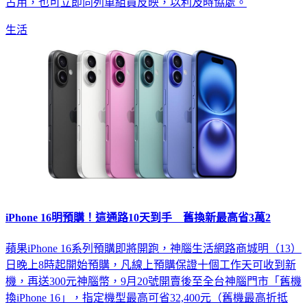
生活
iPhone 16明預購！這通路10天到手 舊換新最高省3萬2
蘋果iPhone 16系列預購即將開跑，神腦生活網路商城明（13）
日晚上8時起開始預購，凡線上預購保證十個工作天可收到新
機，再送300元神腦幣，9月20號開賣後至全台神腦門市「舊機
換iPhone 16」，指定機型最高可省32,400元（舊機最高折抵
30,300元+神腦加碼1,500元+送600元神腦幣)；另外，傑昇通信