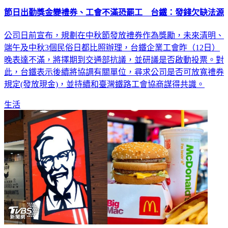
節日出勤獎金變禮券、工會不滿恐罷工 台鐵：發錢欠缺法源
公司日前宣布，規劃在中秋節發放禮券作為獎勵，未來清明、
端午及中秋3個民俗日都比照辦理，台鐵企業工會昨（12日）
晚表達不滿，將擇期到交通部抗議，並研議是否啟動投票。對
此，台鐵表示後續將協調有關單位，尋求公司是否可放寬禮券
規定(發放現金)，並持續和臺灣鐵路工會協商謀得共識。
生活