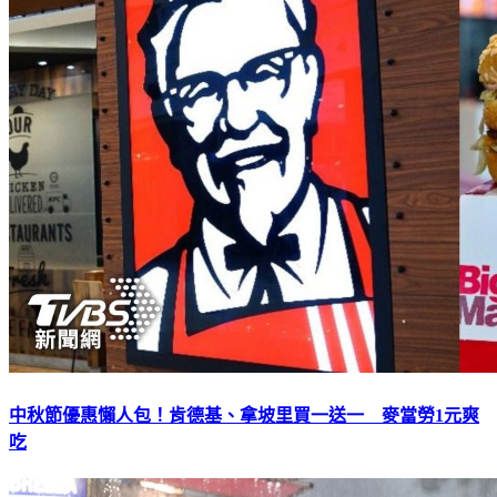
中秋節優惠懶人包！肯德基、拿坡里買一送一 麥當勞1元爽
吃