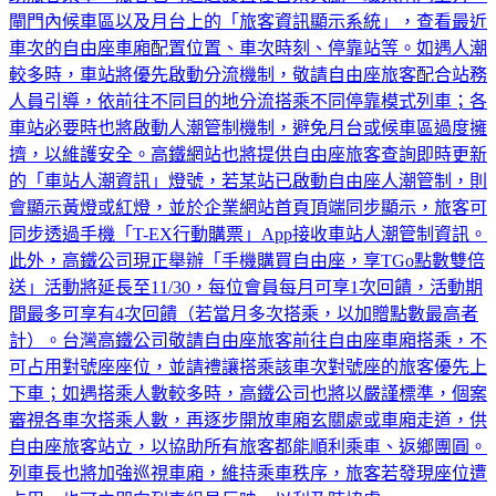
車次的自由座車廂配置位置、車次時刻、停靠站等。如遇人潮
較多時，車站將優先啟動分流機制，敬請自由座旅客配合站務
人員引導，依前往不同目的地分流搭乘不同停靠模式列車；各
車站必要時也將啟動人潮管制機制，避免月台或候車區過度擁
擠，以維護安全。高鐵網站也將提供自由座旅客查詢即時更新
的「車站人潮資訊」燈號，若某站已啟動自由座人潮管制，則
會顯示黃燈或紅燈，並於企業網站首頁頂端同步顯示，旅客可
同步透過手機「T-EX行動購票」App接收車站人潮管制資訊。
此外，高鐵公司現正舉辦「手機購買自由座，享TGo點數雙倍
送」活動將延長至11/30，每位會員每月可享1次回饋，活動期
間最多可享有4次回饋（若當月多次搭乘，以加贈點數最高者
計）。台灣高鐵公司敬請自由座旅客前往自由座車廂搭乘，不
可占用對號座座位，並請禮讓搭乘該車次對號座的旅客優先上
下車；如遇搭乘人數較多時，高鐵公司也將以嚴謹標準，個案
審視各車次搭乘人數，再逐步開放車廂玄關處或車廂走道，供
自由座旅客站立，以協助所有旅客都能順利乘車、返鄉團圓。
列車長也將加強巡視車廂，維持乘車秩序，旅客若發現座位遭
占用，也可立即向列車組員反映，以利及時協處。