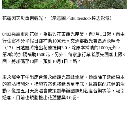
花蓮因天災重創觀光。（示意圖／shutterstock達志影像）
0403強震重創花蓮，為振興花東觀光產業，自7月1日起，自由
行住宿不分平假日都補助1000元。交通部觀光署長周永暉今
（13）日透露將推出花蓮振興3.0，除原本補助的1000元外，
第2晚將加碼補助1500元，另外，每家旅行業者原先團客上限3
團，將加碼至10團，預計10月1日上路。
周永暉今下午出席台灣永續觀光高峰論壇，透露除了延續原本
的補貼措施外，措施方案也將延長至年底，且將搭配花蓮的活
動，像是五月天演唱會或策劃舉辦國際知名度音樂等等，吸引
遊客，目前也規劃推出花蓮振興3.0版。