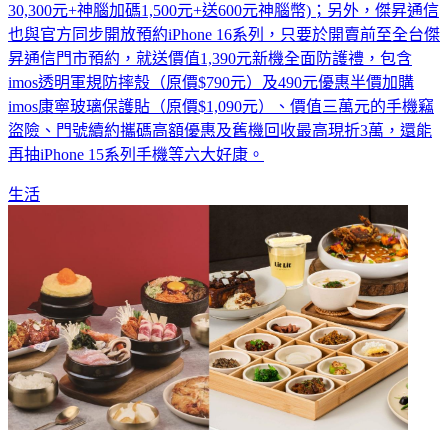
也與官方同步開放預約iPhone 16系列，只要於開賣前至全台傑
昇通信門市預約，就送價值1,390元新機全面防護禮，包含
imos透明軍規防摔殼（原價$790元）及490元優惠半價加購
imos康寧玻璃保護貼（原價$1,090元）、價值三萬元的手機竊
盜險、門號續約攜碼高額優惠及舊機回收最高現折3萬，還能
再抽iPhone 15系列手機等六大好康。
生活
王品初瓦推個人煲湯！限時享85折 Lit Lit也上新菜