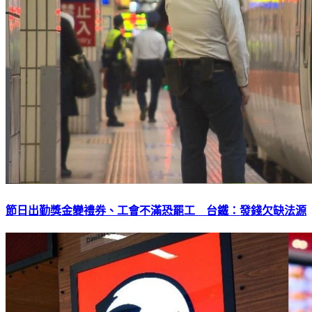
節日出勤獎金變禮券、工會不滿恐罷工 台鐵：發錢欠缺法源