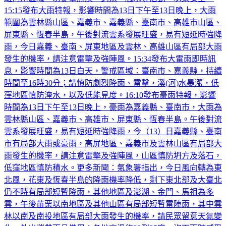
範圍為雲林縣山區、嘉義市、嘉義縣、臺南市、高雄市山區、
屏東縣、恆春半島，午後對流雲系發展旺盛，易有短延時強降
雨，今日嘉義、臺南、屏東地區及雲林、高雄山區有局部大雨
發生的機率，請注意雷擊及強陣風。15:34發布大雷雨即時訊
息，影響時間為13日白天，警戒區域：臺南市、嘉義縣，持續
時間至16時30分；請慎防劇烈降雨、雷擊，溪(河)水暴漲，低
窪地區慎防淹水，以及低能見度。16:10發布豪雨特報，影響
時間為13日下午至13日晚上，豪雨為嘉義縣、臺南市，大雨為
雲林縣山區、嘉義市、高雄市、屏東縣、恆春半島。午後對流
雲系發展旺盛，易有短延時強降雨，今（13）日嘉義縣、臺南
市有局部大雨或豪雨，高屏地區、嘉義市及雲林山區有局部大
雨發生的機率，請注意雷擊及強陣風，山區慎防坍方及落石，
低窪地區慎防積水。更多新聞：氣象署指出，今日風向轉為東
北風，花東及恆春半島的降雨機率降低，剩下東北部及大臺北
仍不時有局部短暫降雨，其他地區及澎湖、金門、馬祖為多
雲，午後苗栗以南地區及其他山區有局部短暫雷陣雨，其中雲
林以南及南投地區有局部大雨發生的機率，請民眾留意天氣變
化，外出攜帶雨具備用；各地高溫約32到35度，沒下雨時感受