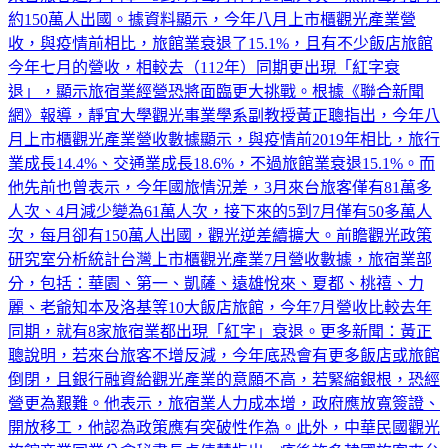
收，與疫情前相比，旅館業衰退了15.1%，且有不少飯店旅館
今年七月的營收，相較去（112年）同期更出現「紅字衰
退」，顯示旅宿業經營恐將面臨更大挑戰。根據《聯合新聞
網》報導，靜宜大學觀光事業學系副教授黃正聰指出，今年八
月上市櫃觀光產業營收數據顯示，與疫情前2019年相比，旅行
業成長14.4%、交通業成長18.6%，不過旅館業衰退15.1%。而
他先前也曾表示，今年國旅情況差，3月來台旅客僅有81萬多
人次、4月減少變為61萬人次，接下來的5到7月僅有50多萬人
次，每月卻有150萬人出國，觀光逆差續擴大。前瞻觀光政策
研究室分析統計台灣上市櫃觀光產業7月營收數據，旅宿業部
分，包括：華園、第一、凱薩、遠雄悅來、夏都、桃禧、力
麗、老爺知本及洛基等10大飯店旅館，今年7月營收比較去年
同期，就有8家旅宿業都出現「紅字」衰退。更多新聞：黃正
聰說明，若來台旅客不增反減，今年底恐會有更多飯店或旅館
倒閉，且銀行融資給觀光產業的意願不高，若緊縮銀根，恐經
營更為艱難。他表示，旅宿業人力成本增，政府應放寬簽證、
開放移工，他認為政策應有突破性作為。此外，中華民國觀光
旅館商業同業公會秘書長卓倩慧指出，疫後許多韓國旅客來台