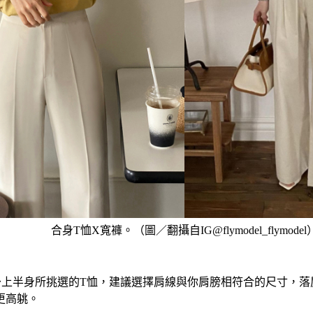
合身T恤X寬褲。（圖／翻攝自IG@flymodel_flymodel
～上半身所挑選的T恤，建議選擇肩線與你肩膀相符合的尺寸，落
更高䠷。