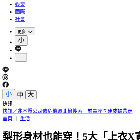
娛樂
國際
社會
更多
快訊
即時新聞快報！ 立即下載TVBS新聞APP
首頁
｜
生活
梨形身材也能穿！5大「上衣X