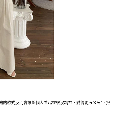
）
肩的款式反而會讓整個人看起來很沒精神，變得更ㄎㄨㄞˇ，把