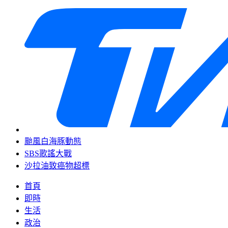
颱風白海豚動態
SBS歌謠大戰
沙拉油致癌物超標
首頁
即時
生活
政治