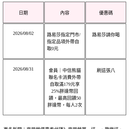
日期
內容
優惠碼
2026/08/02
路易莎指定門市/
路易莎請你喝
指定品項外帶自
取0元
2026/08/31
會員｜中信熊貓
刷這張八
聯名卡消費外帶
自取滿179元享
25%胖達幣回
饋，最高回饋50
胖達幣，每人2次
更多新聞：
麥當勞優惠券代碼》麥當勞買一送一、歡樂送、