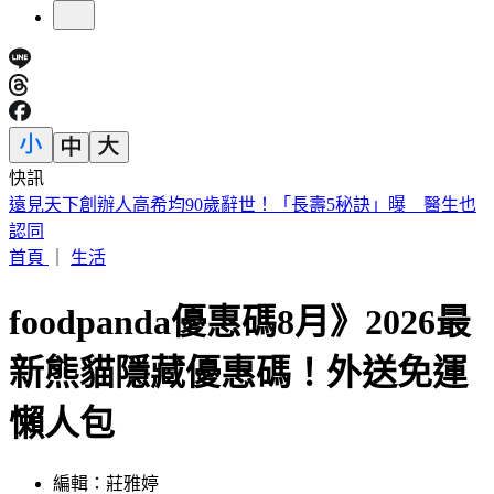
快訊
美股開盤／聯準會升息疑慮意外減緩！標普、那指「雙開高」
首頁
｜
生活
foodpanda優惠碼8月》2026最
新熊貓隱藏優惠碼！外送免運
懶人包
編輯：莊雅婷
發佈時間：2026.08.01 19:25