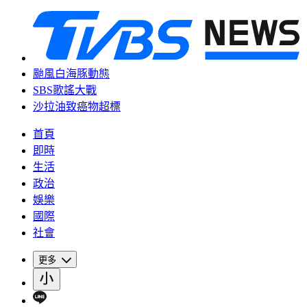
颱風白海豚動態
SBS歌謠大戰
沙拉油致癌物超標
首頁
即時
生活
政治
娛樂
國際
社會
更多