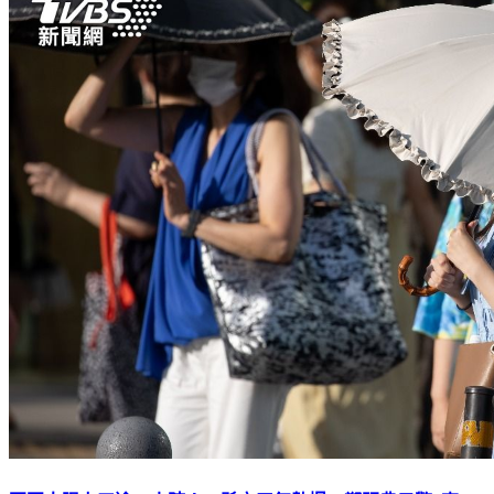
夏至太陽上工逾13小時！10縣市天氣熱爆 鄭明典示警1事