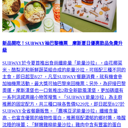
新品開吃！SUBWAY抽巴黎機票 摩斯夏日優惠飲品免費升
級
SUBWAY於今夏首推出食尚纖能量「能量沙拉」，由花椰菜
米、酪梨泥和新鮮蔬菜組合成的能量沙拉，可搭配三種不同的
主食，即日起至8/27 ，凡至SUBWAY餐廳消費，就有機會參
加抽機票活動，最大獎可抽巴黎來回機票；另外，為迎接巴黎
奧運，摩斯漢堡也一口氣推出2款全新歐風漢堡，更加碼還有
一系列涼感周邊小物等搜集。「SUBWAY能量沙拉」為主廚
推薦的固定配方，共三種口味各售價$229元，即日起至8/27於
SUBWAY全省餐廳販售。「鷹嘴豆泥能量沙拉」纖維含量
高、也富含優質的植物性蛋白，推薦搭配濃郁的鄉村醬，喚醒
沈睡的味蕾；「鮮嫩雞柳能量沙拉」雞肉中含有豐富的蛋白
質，脂肪含量低，可提供飽足感，補充能量同時減輕身體負