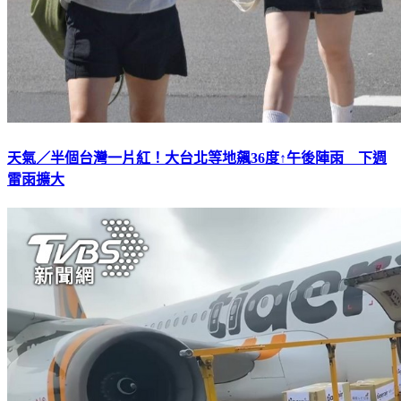
天氣／半個台灣一片紅！大台北等地飆36度↑午後陣雨 下週
雷雨擴大