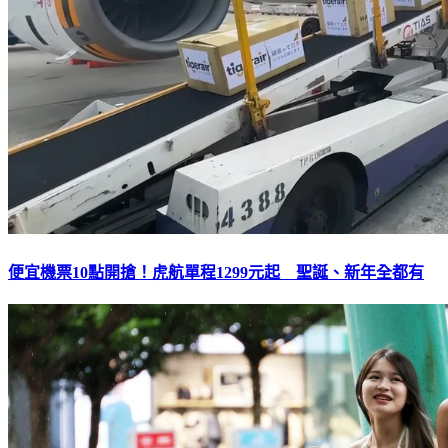
便宜機票10點開搶！虎航單程1299元起 聖誕、新年全都有