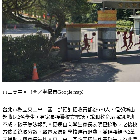
東山高中。（圖／翻攝自Google map）
台北市私立東山高中國中部預計招收員額為630人，但卻爆出
超收142名學生，有家長接獲校方電話，說和教育局協調增班
不成，孩子無法報到。更逕自向學生家長表明已錄取，之後校
方依照錄取分數，致電家長到學校進行退費，並稱將給予2萬
元補助，讓家長氣炸。東山高中回應因招生作業疏失，為此帶
來帶來困擾、不便及失望深感歉意。北市教育局也表示針對違