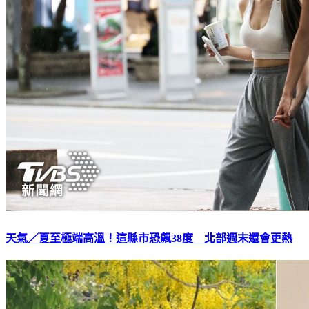
天氣／夏至極端高溫！這縣市恐飆38度 北部週末還會更熱