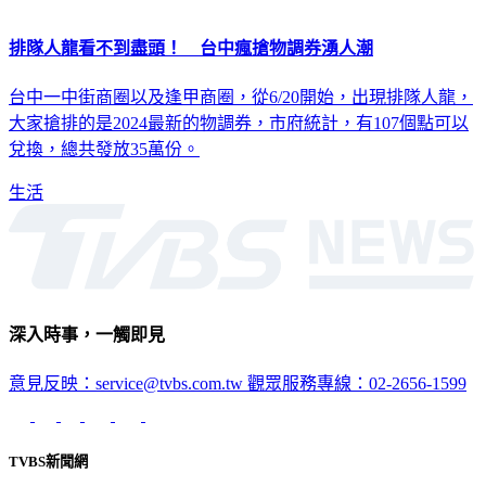
排隊人龍看不到盡頭！ 台中瘋搶物調券湧人潮
台中一中街商圈以及逢甲商圈，從6/20開始，出現排隊人龍，
大家搶排的是2024最新的物調券，市府統計，有107個點可以
兌換，總共發放35萬份。
生活
深入時事，一觸即見
意見反映：service@tvbs.com.tw
觀眾服務專線：02-2656-1599
TVBS新聞網
關於我們
56新聞台節目表