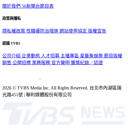
政策與隱私
隱私權政策
性騷擾防治措施
網站使用協定
版權宣告
認識 TVBS
公司介紹
企業動態
人才招募
主播專區
星藝象娛樂
節目版權
銷售
公開招標
業務服務
官方聲明
獲獎紀錄／認證
2026 © TVBS Media Inc. All Rights Reserved. 台北市內湖區瑞
光路451號 | 聯利媒體股份有限公司