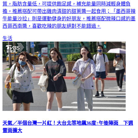
擔，推薦搭配可帶出雞肉清甜的甜蔥醬一起食用；「墨西哥辣
牛能量沙拉」則是運動健身的好朋友，推薦搭配微辣口感的墨
西哥西南醬，喜歡吃辣的朋友絕對不能錯過。
生活
天氣／半個台灣一片紅！大台北等地飆36度↑午後陣雨 下週
雷雨擴大
中央氣象署表示，今天到周日為典型夏季天氣型態，山區、大