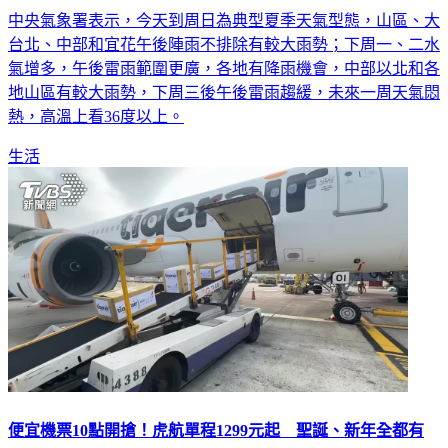
台北、中部和宜花午後陣雨不排除有較大雨勢；下周一、二水
氣增多，午後雷雨範圍更廣，各地有降雨機會，中部以北和各
地山區有較大雨勢，下周三後午後雷雨趨緩，未來一周天氣悶
熱，高溫上看36度以上。
生活
便宜機票10點開搶！虎航單程1299元起 聖誕、新年全都有