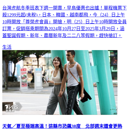
台灣虎航冬季班表下週一開賣，早鳥優惠也出爐！單程機票下
殺1299元起(未稅)，日本、韓國、越南都飛，今（24）日上午
10時開放「尊榮虎會員」開搶，明（25）日上午10時開放全員
訂票，促銷搭乘期間為2024年10月27日至2025年3月29日，涵
蓋聖誕假期、新年、農曆新年及二二八等假期，趕快搶訂。
生活
天氣／夏至極端高溫！這縣市恐飆38度 北部週末還會更熱