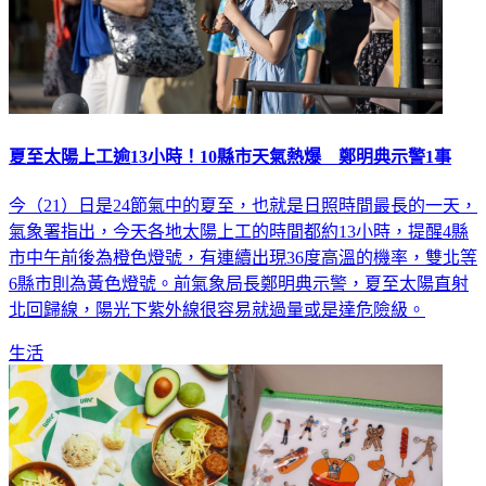
夏至太陽上工逾13小時！10縣市天氣熱爆 鄭明典示警1事
今（21）日是24節氣中的夏至，也就是日照時間最長的一天，
氣象署指出，今天各地太陽上工的時間都約13小時，提醒4縣
市中午前後為橙色燈號，有連續出現36度高溫的機率，雙北等
6縣市則為黃色燈號。前氣象局長鄭明典示警，夏至太陽直射
北回歸線，陽光下紫外線很容易就過量或是達危險級。
生活