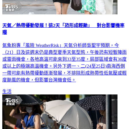
天氣／熱帶擾動發展！這2天「恐形成輕颱」 對台影響機率
曝
氣象粉專「風險 WeatherRisk」天氣分析師吳聖宇預期，今
（21）日及這週末仍是典型夏季天氣型態，午後恐有短暫陣雨
或雷雨機會，各地高溫可能來到33至35度，局部區域會有36度
或以上的極端高溫機會。另外下週一、二(24至25日)南海西側
一帶可能有熱帶擾動逐漸發展，不排除形成熱帶性低氣壓或輕
度颱風的機會，但影響台灣機會低。
生活