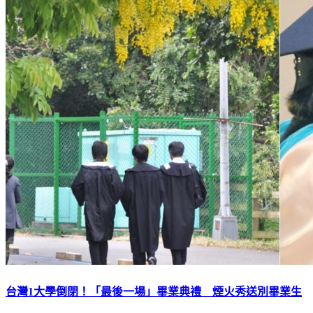
台灣1大學倒閉！「最後一場」畢業典禮 煙火秀送別畢業生