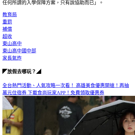
教育局
重罰
補償
超收
東山高中
東山高中國中部
家長氣炸
◤放假去哪玩？◢
全台熱門活動、人氣攻略一次看！
高雄美食優惠開搶！再抽
萬元住宿券
下載食尚玩家APP！免費領取優惠券