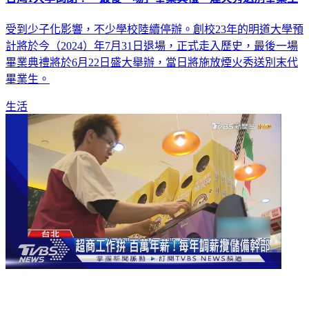
受到少子化影響，不少學校陸續停辦。創校23年的明道大學預
計將於今（2024）年7月31日退場，正式走入歷史，最後一場
畢業典禮將於6月22日盛大舉辦，當日將施放煙火秀送別末代
畢業生。
生活
超商工作拚「百萬年薪」！ 每年調薪攬儲備幹部