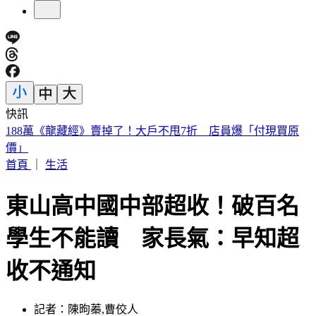
快訊
美股開盤／聯準會升息疑慮意外減緩！標普、那指「雙開高」
首頁
｜
生活
東山高中國中部超收！破百名
學生不能讀 家長氣：早知超
收不通知
記者：陳昫蓁,曹佼人
發佈時間：2024.06.21 14:11