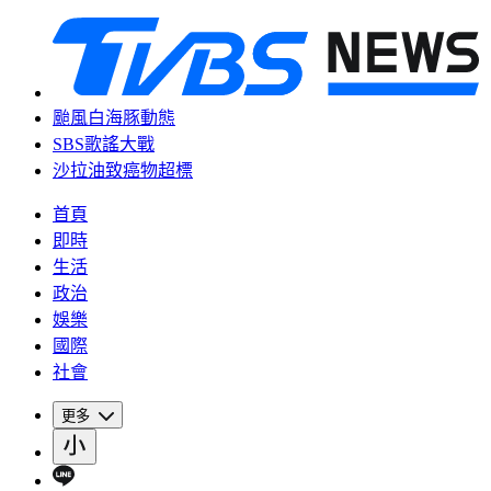
颱風白海豚動態
SBS歌謠大戰
沙拉油致癌物超標
首頁
即時
生活
政治
娛樂
國際
社會
更多