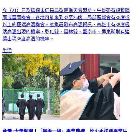
今（21）日及這週末仍是典型夏季天氣型態，午後恐有短暫陣
雨或雷雨機會，各地可能來到33至35度，局部區域會有36度或
以上的極端高溫機會。氣象署發布高溫資訊，高雄市有38度極
端高溫出現的機率，彰化縣、雲林縣、臺南市、屏東縣則有連
續出現36度高溫的機率。
生活
台灣1大學倒閉！「最後一場」畢業典禮 煙火秀送別畢業生