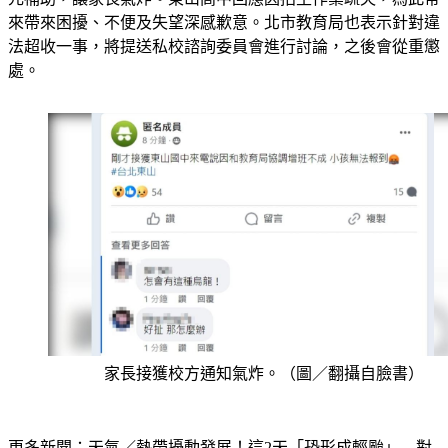
法超收一事，將提送私校諮詢委員會進行討論，之後會從重懲
處。
家長接獲校方通知氣炸。（圖／翻攝自臉書）
更多新聞：
天氣／熱帶擾動發展！這2天「恐形成輕颱」　對
台影響機率曝