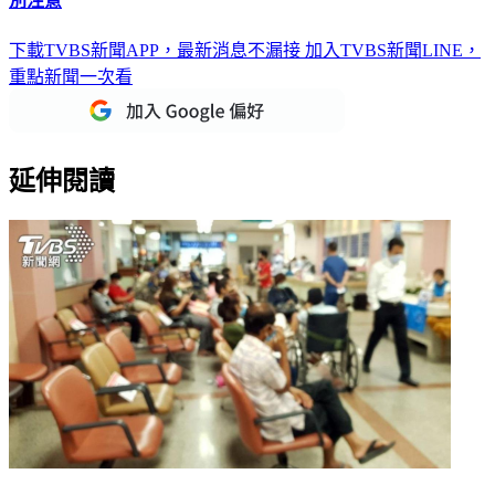
下載TVBS新聞APP，最新消息不漏接
加入TVBS新聞LINE，
重點新聞一次看
延伸閱讀
新冠疫情捲土重來！重症上週暴增328例 疾管署宣布：進入