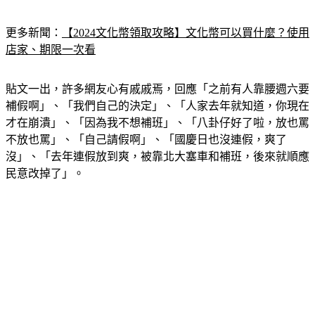
更多新聞：
【2024文化幣領取攻略】文化幣可以買什麼？使用
店家、期限一次看
貼文一出，許多網友心有戚戚焉，回應「之前有人靠腰週六要
補假啊」、「我們自己的決定」、「人家去年就知道，你現在
才在崩潰」、「因為我不想補班」、「八卦仔好了啦，放也罵
不放也罵」、「自己請假啊」、「國慶日也沒連假，爽了
沒」、「去年連假放到爽，被靠北大塞車和補班，後來就順應
民意改掉了」。