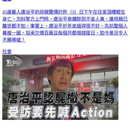
45歲藝人唐治平的母親驚傳於昨（3）日下午在住家頂樓輕生
身亡，怎料警方上門時，唐治平竟爛醉到不省人事，連母親已
離世都不知。事實上，唐治平近年來過得很不好，先前整個人
暴瘦一圈，坦承欠債百萬且每個月都借錢度日，如今景況令人
不勝唏噓！
社會