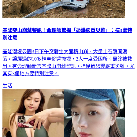
基隆突山崩藏警訊！命理師驚揭「恐爆嚴重災難」：這3處特
別注意
基隆潮境公園3日下午突發生大面積山崩，大量土石瞬間滑
落，讓經過的10多輛車慘遭掩埋，2人一度受困所幸最終被救
出。有命理師斷言基隆山崩藏警訊，指後續恐爆嚴重災難，尤
其有3個地方要特別注意。
生活