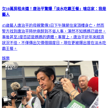
欠10萬房租未還！唐治平驚爆「淡水吃霸王餐」嗆店家：我是
藝人
45歲藝人唐治平的母親驚傳3日下午陳屍住家頂樓身亡，然而
警方找到唐治平時他竟醉到不省人事，渾然不知媽媽已過世，
事後甚至2度否認是媽媽的遺體。事實上，唐治平近年來經濟
狀況不佳，不僅傳出欠債借錢度日，現在更被爆出曾在淡水吃
霸王餐。
娛樂