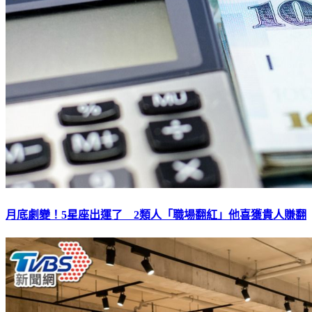
月底劇變！5星座出運了 2類人「職場翻紅」他喜獲貴人賺翻