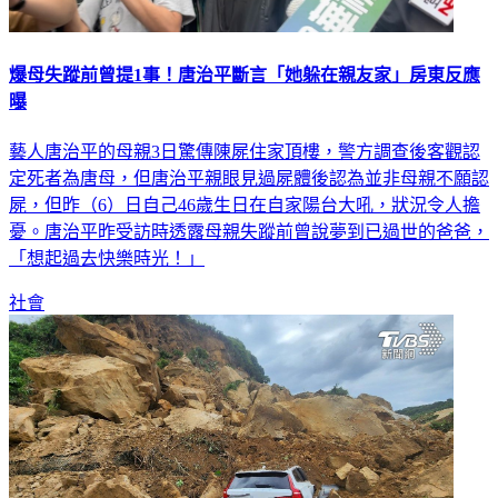
爆母失蹤前曾提1事！唐治平斷言「她躲在親友家」房東反應
曝
藝人唐治平的母親3日驚傳陳屍住家頂樓，警方調查後客觀認
定死者為唐母，但唐治平親眼見過屍體後認為並非母親不願認
屍，但昨（6）日自己46歲生日在自家陽台大吼，狀況令人擔
憂。唐治平昨受訪時透露母親失蹤前曾說夢到已過世的爸爸，
「想起過去快樂時光！」
社會