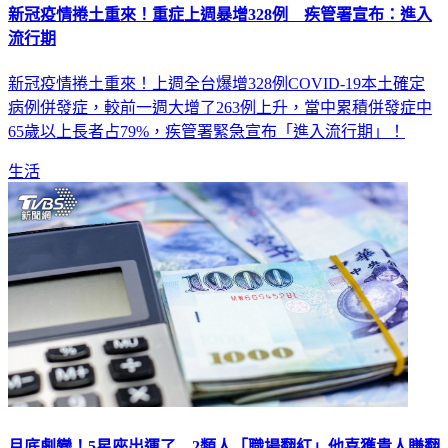
流行期
新冠疫情捲土重來！上週全台爆增328例COVID-19本土確定
病例併發症，較前一週大增了263例上升，當中累積併發症中
65歲以上長者占79%，疾管署緊急宣布「進入流行期」！
生活
月底劇變！5星座出運了 2類人「職場翻紅」他喜獲貴人賺翻