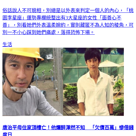
俗話說人不可貌相，別總是以外表來判定一個人的內心，「桃
園李星座」運勢專欄統整出有3大星座的女性「面善心不
善」，別看她們外表溫柔婉約，實則藏匿不為人知的稜角，可
別一不小心踩到她們痛處，落得恐怖下場。
生活
唐治平母住家頂樓亡！他爛醉渾然不知 「欠債百萬」慘借錢
度日