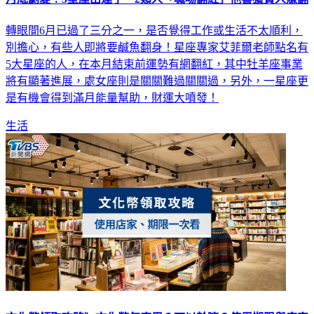
轉眼間6月已過了三分之一，是否覺得工作或生活不太順利，
別擔心，有些人即將要鹹魚翻身！星座專家艾菲爾老師點名有
5大星座的人，在本月結束前運勢有網翻紅，其中牡羊座事業
將有顯著進展，處女座則是關關難過關關過，另外，一星座更
是有機會得到滿月能量幫助，財運大噴發！
生活
文化幣領取攻略》文化幣怎麼用？可以幹嘛？使用期限與店家