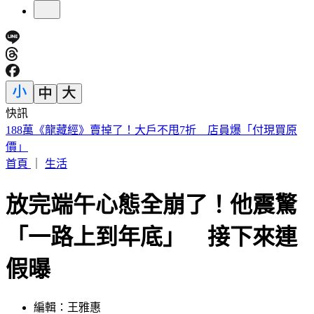
快訊
美股開盤／聯準會升息疑慮意外減緩！標普、那指「雙開高」
首頁
｜
生活
放完端午心態全崩了！他震驚
「一路上到年底」 接下來連
假曝
編輯：王雅惠
發佈時間：2024.06.11 13:29