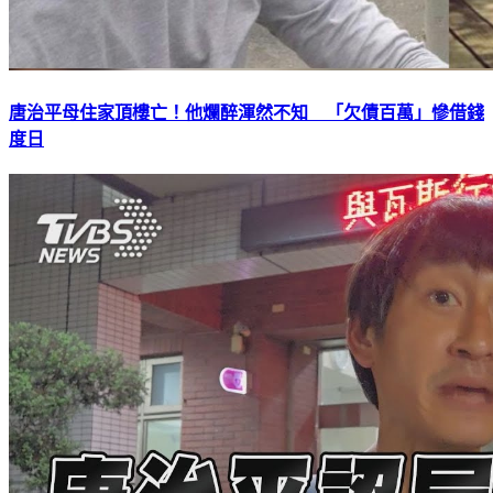
唐治平母住家頂樓亡！他爛醉渾然不知 「欠債百萬」慘借錢
度日