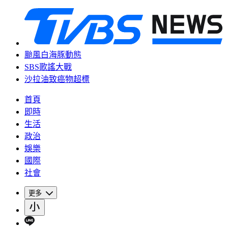
颱風白海豚動態
SBS歌謠大戰
沙拉油致癌物超標
首頁
即時
生活
政治
娛樂
國際
社會
更多