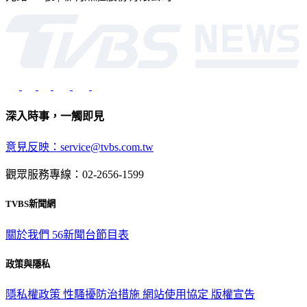
深入時事，一觸即見
意見反映：service@tvbs.com.tw
觀眾服務專線：02-2656-1599
TVBS新聞網
關於我們
56新聞台節目表
政策與隱私
隱私權政策
性騷擾防治措施
網站使用協定
版權宣告