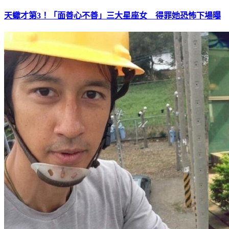
天蠍才第3！「面善心不善」三大星座女 得罪她恐怖下場曝