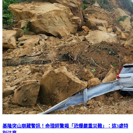
基隆突山崩藏警訊！命理師驚揭「恐爆嚴重災難」：這3處特
別注意