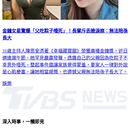
金鐘女星驚爆「父吃粽子噎死」！長輩斥丟臉淚崩：無法陪孫
長大
31歲主持人陳思安憑著《幸福藏寶圖》榮獲廣播金鐘獎，近日
適逢端午節，她罕見嚴肅發聲，透露自己的父親因為吃粽子不
幸意外噎死，整起事件還讓家族覺得蒙羞，要家人一律對外說
是心肌梗塞，讓她相當感慨，也遺憾父親無法陪孫子長大了。
娛樂
深入時事，一觸即見
意見反映：service@tvbs.com.tw
觀眾服務專線：02-2656-1599