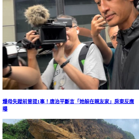
爆母失蹤前曾提1事！唐治平斷言「她躲在親友家」房東反應
曝