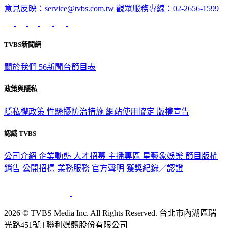
TVBS新聞網
關於我們
56新聞台節目表
政策與隱私
隱私權政策
性騷擾防治措施
網站使用協定
版權宣告
認識 TVBS
公司介紹
企業動態
人才招募
主播專區
星藝象娛樂
節目版權
銷售
公開招標
業務服務
官方聲明
獲獎紀錄／認證
2026 © TVBS Media Inc. All Rights Reserved. 台北市內湖區瑞
光路451號 | 聯利媒體股份有限公司