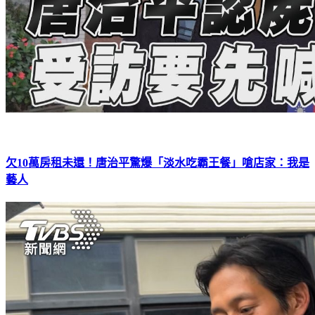
欠10萬房租未還！唐治平驚爆「淡水吃霸王餐」嗆店家：我是
藝人