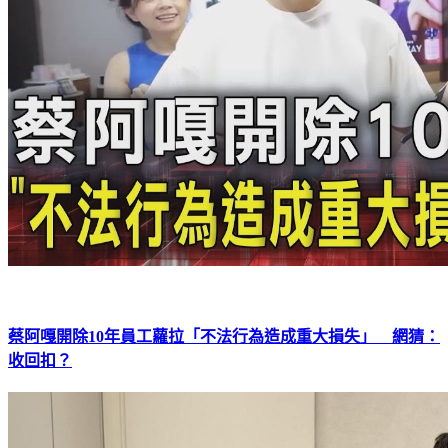
蔡阿嘎開除10年員工蘿拉「不法行為造成重大損失」 網猜：
收回扣？