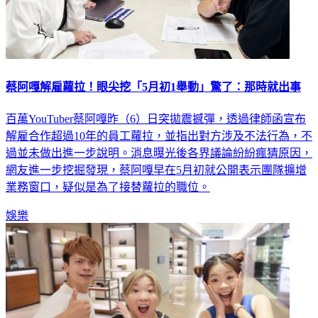
蔡阿嘎解雇蘿拉！眼尖挖「5月初1舉動」驚了：那時就出事
百萬YouTuber蔡阿嘎昨（6）日突拋震撼彈，透過律師函宣布
解雇合作超過10年的員工蘿拉，並指出對方涉及不法行為，不
過並未做出進一步說明。消息曝光後各界議論紛紛瘋猜原因，
網友進一步挖掘發現，蔡阿嘎早在5月初就公開表示團隊擴增
業務窗口，疑似是為了接替蘿拉的職位。
娛樂