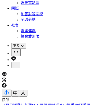
娛樂電影院
國際
川普對等關稅
全球必讀
社會
毒駕連爆
警察愛無限
更多
快訊