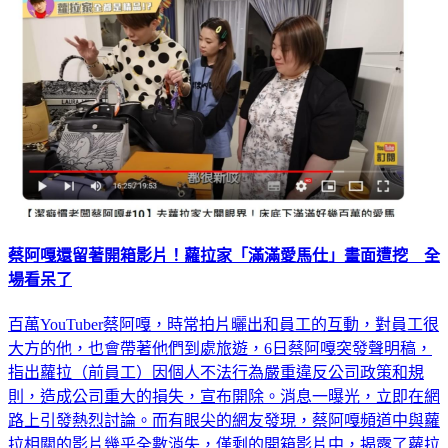
蔡阿嘎還留著開箱影片！蘿拉家「滿滿愛馬仕」畫面遭挖 全
場看呆了
百萬YouTuber蔡阿嘎，時常拍片曬出和員工的互動，對員工很
大方的他，也會帶著他們到處旅遊，6日蔡阿嘎突發聲明稿，
指出蘿拉（前員工）因個人不法行為嚴重違反公司政策和規
則，造成公司重大的損失，宣布開除。消息一曝光，立即在網
路上引發熱烈討論。而有眼尖的網友發現，蔡阿嘎頻道中與蘿
拉相關的影片幾乎全數消失，僅剩的開箱影片中，揭露了蘿拉