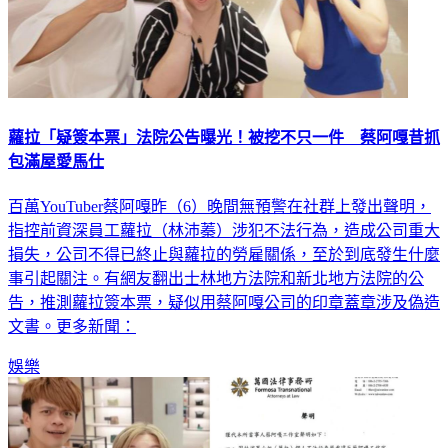
蘿拉「疑簽本票」法院公告曝光！被挖不只一件 蔡阿嘎昔抓
包滿屋愛馬仕
百萬YouTuber蔡阿嘎昨（6）晚間無預警在社群上發出聲明，
指控前資深員工蘿拉（林沛蓁）涉犯不法行為，造成公司重大
損失，公司不得已終止與蘿拉的勞雇關係，至於到底發生什麼
事引起關注。有網友翻出士林地方法院和新北地方法院的公
告，推測蘿拉簽本票，疑似用蔡阿嘎公司的印章蓋章涉及偽造
文書。更多新聞：
娛樂