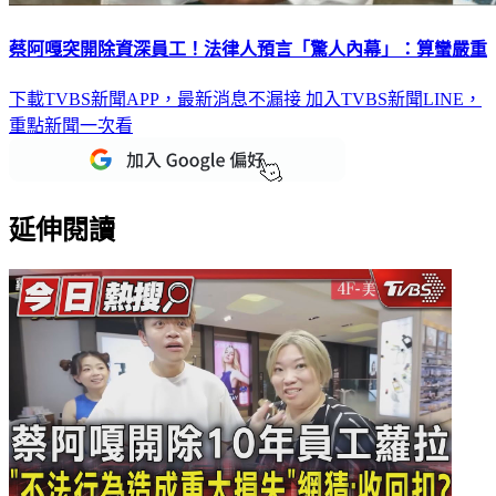
蔡阿嘎突開除資深員工！法律人預言「驚人內幕」：算蠻嚴重
下載TVBS新聞APP，最新消息不漏接
加入TVBS新聞LINE，
重點新聞一次看
延伸閱讀