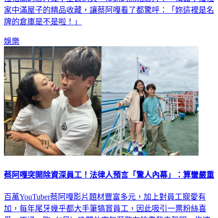
家中滿屋子的精品收藏，讓蔡阿嘎看了都驚呼：「妳這裡是名
牌的倉庫是不是啦！」
娛樂
蔡阿嘎突開除資深員工！法律人預言「驚人內幕」：算蠻嚴重
百萬YouTuber蔡阿嘎影片題材豐富多元，加上對員工寵愛有
加，每年尾牙幾乎都大手筆犒賞員工，因此吸引一票粉絲喜