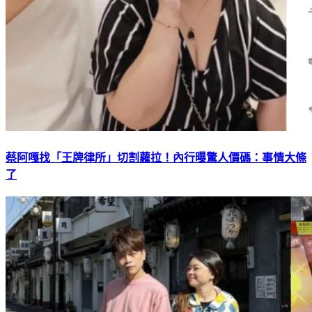
蔡阿嘎找「王牌律所」切割蘿拉！內行曝驚人價碼：事情大條
了