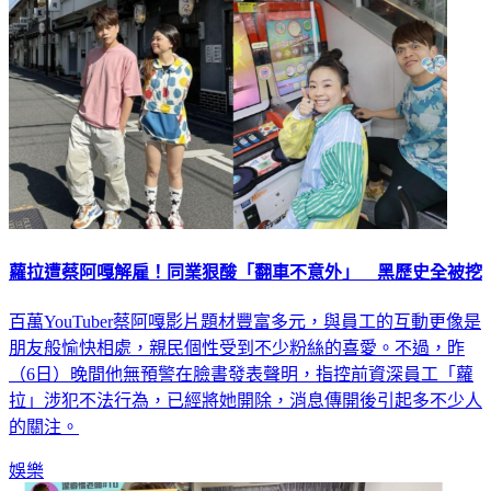
蘿拉遭蔡阿嘎解雇！同業狠酸「翻車不意外」 黑歷史全被挖
百萬YouTuber蔡阿嘎影片題材豐富多元，與員工的互動更像是
朋友般愉快相處，親民個性受到不少粉絲的喜愛。不過，昨
（6日）晚間他無預警在臉書發表聲明，指控前資深員工「蘿
拉」涉犯不法行為，已經將她開除，消息傳開後引起多不少人
的關注。
娛樂