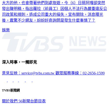
大方的他，也會帶著他們到處旅遊，今（6）日蔡阿嘎卻突然
發出聲明稿，指出蘿拉（前員工）因個人不法行為嚴重違反公
司政策和規則，造成公司重大的損失，宣布開除，消息曝光
後，震驚不少網友，紛紛好奇詢問是發生什麼事情了？
娛樂
深入時事，一觸即見
意見反映：service@tvbs.com.tw
觀眾服務專線：02-2656-1599
TVBS新聞網
關於我們
56新聞台節目表