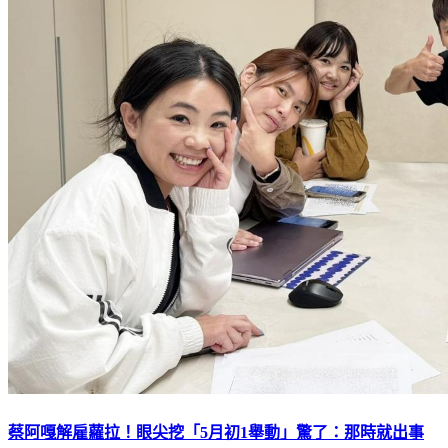
蔡阿嘎解雇蘿拉！眼尖挖「5月初1舉動」驚了：那時就出事