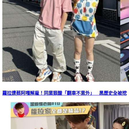
蘿拉遭蔡阿嘎解雇！同業狠酸「翻車不意外」 黑歷史全被挖