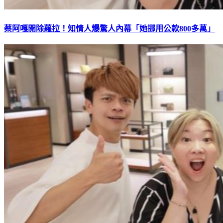
蔡阿嘎開除蘿拉！知情人爆驚人內幕「她挪用公款800多萬」