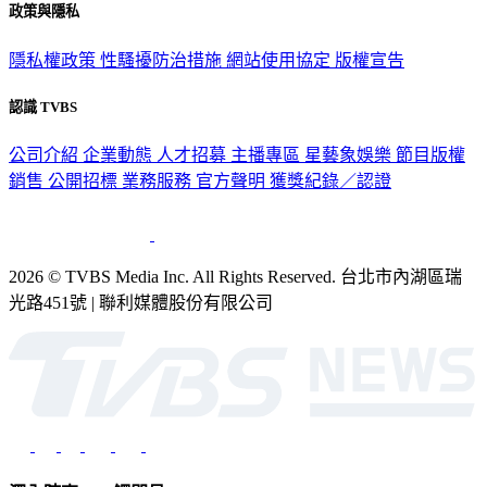
政策與隱私
隱私權政策
性騷擾防治措施
網站使用協定
版權宣告
認識 TVBS
公司介紹
企業動態
人才招募
主播專區
星藝象娛樂
節目版權
銷售
公開招標
業務服務
官方聲明
獲獎紀錄／認證
2026 © TVBS Media Inc. All Rights Reserved. 台北市內湖區瑞
光路451號 | 聯利媒體股份有限公司