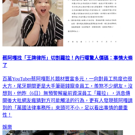
蔡阿嘎找「王牌律所」切割蘿拉！內行曝驚人價碼：事情大條
了
百萬YouTuber蔡阿嘎影片題材豐富多元，一向對員工態度也很
大方，尾牙期間更是大手筆砸錢寵幸員工，羨煞不少網友。沒
想到，他昨（6日）無預警解雇前資深員工「蘿拉」，消息傳
開後大批網友瘋猜對方可能觸法的行為，更有人發現蔡阿嘎請
到的「萬國法律事務所」來頭可不小，足以看出事情的嚴重
性！
娛樂