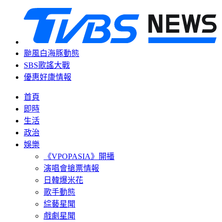
颱風白海豚動態
SBS歌謠大戰
優惠好康情報
首頁
即時
生活
政治
娛樂
《VPOPASIA》開播
演唱會搶票情報
日韓爆米花
歌手動態
綜藝星聞
戲劇星聞