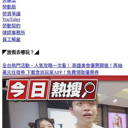
勞基法
勞動局
勞資爭議
YouTuber
勞動契約
律師事務所
員工解雇
◤放假去哪玩？◢
全台熱門活動、人氣攻略一次看！
高雄美食優惠開搶！再抽
萬元住宿券
下載食尚玩家APP！免費領取優惠券