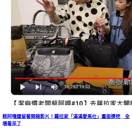
蔡阿嘎還留著開箱影片！蘿拉家「滿滿愛馬仕」畫面遭挖 全
場看呆了