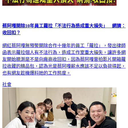
蔡阿嘎開除10年員工蘿拉「不法行為造成重大損失」 網猜：
收回扣？
網紅蔡阿嘎無預警開除合作十幾年的員工「蘿拉」，發出律師
函表示蘿拉個人有不法行為，造成工作室重大損失，讓許多網
友開始臆測是不是向廠商收回扣，因為蔡阿嘎曾拍影片開箱蘿
拉收藏的精品包，認為光是蔡阿嘎薪水應該不足以負荷得起，
也有網友趁機爆料她的工作態度。
社會