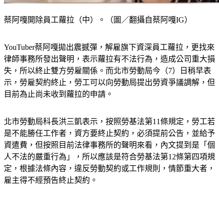
蔡阿嘎開除員工蘿拉（中）。（圖／翻攝自蔡阿嘎IG）
YouTuber蔡阿嘎拋出震撼彈，解雇旗下資深員工蘿拉，更找來
律師事務所發出聲明，表示蘿拉有不法行為，造成公司重大損
失，所以終止雙方勞雇關係。而北市勞動局今（7）日稍早表
示，勞雇契約終止，勞工可以向勞動局提出勞資爭議調解，但
目前為止尚未收到蘿拉的申請。
北市勞動局科長洪三凱表示，按照勞基法第11條規定，勞工若
是不能勝任工作者，資方要終止契約，必須提前公告，並給予
資遣費，但按照目前法律事務所的聲明來看，內文提到是「個
人不法的嚴重行為」，所以應該是符合勞基法第12條第四項規
定，根據法條內容，違反勞動契約或工作規則，情節重大者，
雇主得不經預告終止契約。