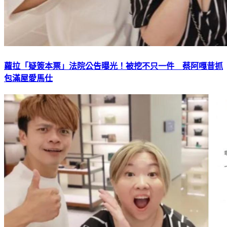
蘿拉「疑簽本票」法院公告曝光！被挖不只一件 蔡阿嘎昔抓
包滿屋愛馬仕