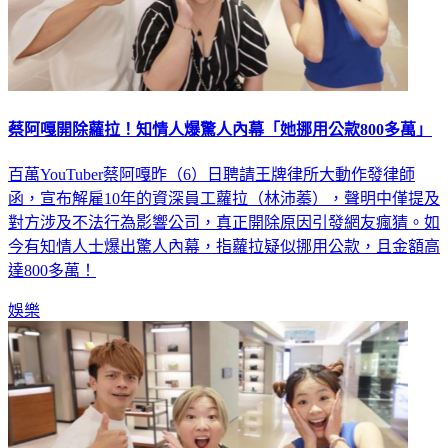
蔡阿嘎開除蘿拉！知情人爆驚人內幕「她挪用公款800多萬」
百萬YouTuber蔡阿嘎昨（6）日聘請王牌律所大動作發律師
函，宣布解雇10年的資深員工蘿拉（林沛蓁），聲明中僅提及
對方涉及不法行為影響公司，真正開除原因引發網友瘋猜。如
今有知情人士爆出驚人內幕，指蘿拉疑似挪用公款，且金額高
達800多萬！
娛樂