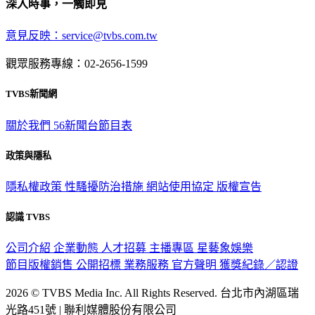
深入時事，一觸即見
意見反映：service@tvbs.com.tw
觀眾服務專線：02-2656-1599
TVBS新聞網
關於我們
56新聞台節目表
政策與隱私
隱私權政策
性騷擾防治措施
網站使用協定
版權宣告
認識 TVBS
公司介紹
企業動態
人才招募
主播專區
星藝象娛樂
節目版權銷售
公開招標
業務服務
官方聲明
獲獎紀錄／認證
2026 © TVBS Media Inc. All Rights Reserved. 台北市內湖區瑞
光路451號 | 聯利媒體股份有限公司