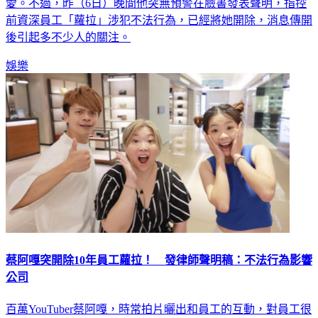
愛。不過，昨（6日）晚間他突無預警在臉書發表聲明，指控
前資深員工「蘿拉」涉犯不法行為，已經將她開除，消息傳開
後引起多不少人的關注。
娛樂
蔡阿嘎突開除10年員工蘿拉！ 發律師聲明稿：不法行為影響
公司
百萬YouTuber蔡阿嘎，時常拍片曬出和員工的互動，對員工很