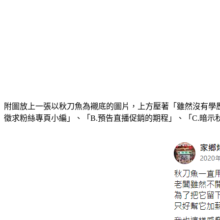
附圖放上一張以秋刀魚為襯底的圖片，上方壓著「雖然沒有學歷
徵求粉絲專頁小編」、「B.預告直播促銷的期程」、「C.暗示