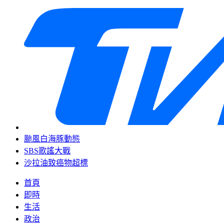
颱風白海豚動態
SBS歌謠大戰
沙拉油致癌物超標
首頁
即時
生活
政治