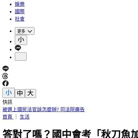
娛樂
國際
社會
更多
快訊
被選上國民法官該怎麼辦? 司法院廣告
首頁
｜
生活
答對了嗎？國中會考「秋刀魚