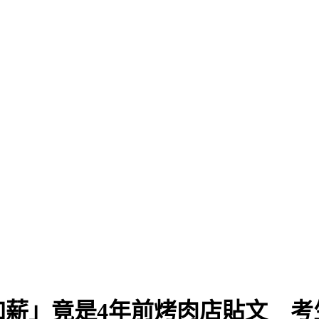
加薪」竟是4年前烤肉店貼文 考