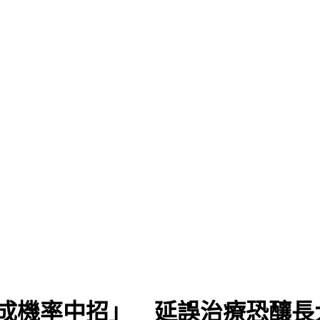
7成機率中招」 延誤治療恐釀長