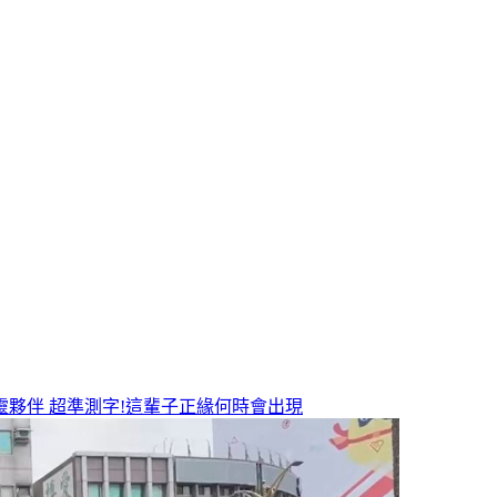
靈夥伴
超準測字!這輩子正緣何時會出現