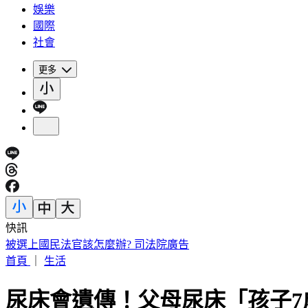
娛樂
國際
社會
更多
快訊
慈濟購疫苗遭詐10億！陳時中喊「跟我道歉」 蔣萬安回擊了
首頁
｜
生活
尿床會遺傳！父母尿床「孩子