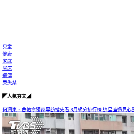
兒童
健康
家庭
尿床
遺傳
尿失禁
◤人氣夯文◢
何潤東、曹佑寧獨家專訪搶先看
8月緣分排行榜 這星座遇見心