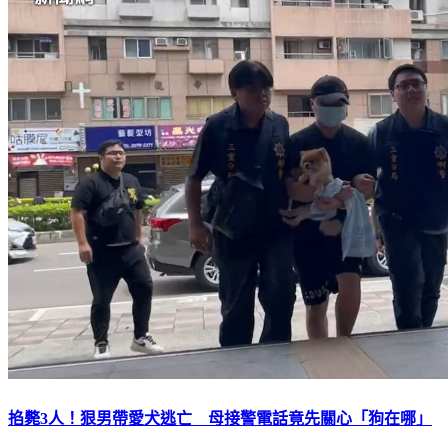
掐斃3人！狠男帶愛犬逃亡 母接警電話竟先關心「狗在哪」