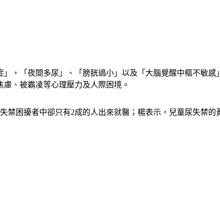
症」，「夜間多尿」、「膀胱過小」以及「大腦覺醒中樞不敏感
焦慮、被霸凌等心理壓力及人際困境。
失禁困擾者中卻只有2成的人出來就醫；楊表示，兒童尿失禁的黃