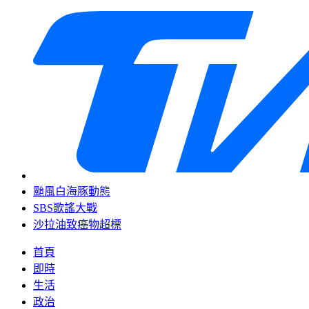
颱風白海豚動態
SBS歌謠大戰
沙拉油致癌物超標
首頁
即時
生活
政治