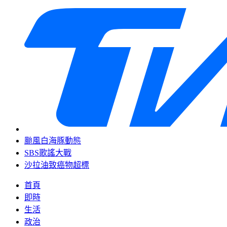
颱風白海豚動態
SBS歌謠大戰
沙拉油致癌物超標
首頁
即時
生活
政治