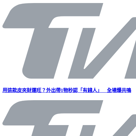
用這款皮夾財運旺？外出帶1物秒認「有錢人」 全場爆共鳴