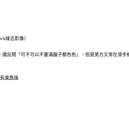
ock達志影像）
，還反問「可不可以不要滿腦子都色色」，但是男方又常在滑手
才有臭魚味