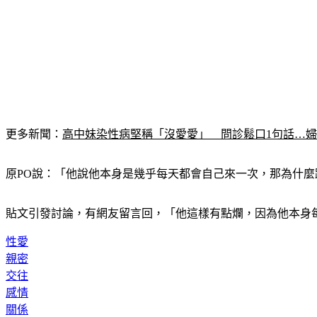
更多新聞：
高中妹染性病堅稱「沒愛愛」　問診鬆口1句話…
原PO說：「他說他本身是幾乎每天都會自己來一次，那為什
貼文引發討論，有網友留言回，「他這樣有點爛，因為他本身
性愛
親密
交往
感情
關係