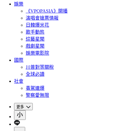
娛樂
《VPOPASIA》開播
演唱會搶票情報
日韓爆米花
歌手動態
綜藝星聞
戲劇星聞
娛樂電影院
國際
川普對等關稅
全球必讀
社會
毒駕連爆
警察愛無限
更多