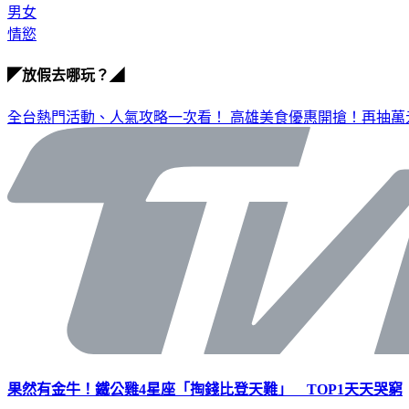
男女
情慾
◤放假去哪玩？◢
全台熱門活動、人氣攻略一次看！
高雄美食優惠開搶！再抽萬
果然有金牛！鐵公雞4星座「掏錢比登天難」 TOP1天天哭窮