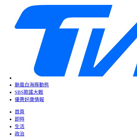
颱風白海豚動態
SBS歌謠大戰
優惠好康情報
首頁
即時
生活
政治