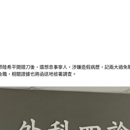
師陸希平開錯刀後，還想息事寧人，涉嫌造假病歷，記兩大過免職
免職，相關證據也將函送地檢署調查。