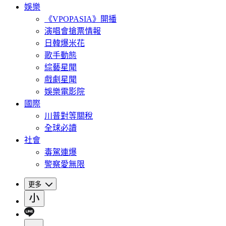
娛樂
《VPOPASIA》開播
演唱會搶票情報
日韓爆米花
歌手動態
綜藝星聞
戲劇星聞
娛樂電影院
國際
川普對等關稅
全球必讀
社會
毒駕連爆
警察愛無限
更多