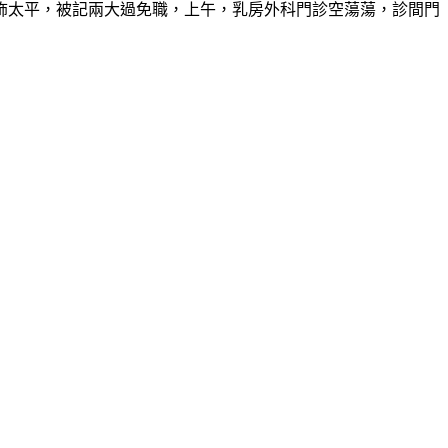
飾太平，被記兩大過免職，上午，乳房外科門診空蕩蕩，診間門