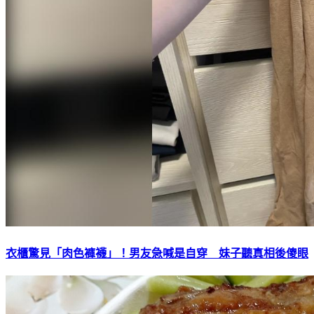
衣櫃驚見「肉色褲襪」！男友急喊是自穿 妹子聽真相後傻眼