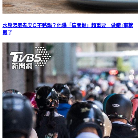
水餃怎麼煮皮Ｑ不黏鍋？他曝「這關鍵」超重要 做錯1事就
毀了