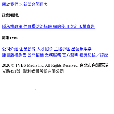
關於我們
56新聞台節目表
政策與隱私
隱私權政策
性騷擾防治措施
網站使用協定
版權宣告
認識 TVBS
公司介紹
企業動態
人才招募
主播專區
星藝象娛樂
節目版權銷售
公開招標
業務服務
官方聲明
獲獎紀錄／認證
2026 © TVBS Media Inc. All Rights Reserved. 台北市內湖區瑞
光路451號 | 聯利媒體股份有限公司