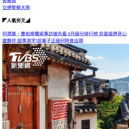
警察局
交通警察大隊
◤人氣夯文◢
何潤東、曹佑寧獨家專訪搶先看
8月緣分排行榜 這星座遇見心
靈夥伴
超準測字!這輩子正緣何時會出現