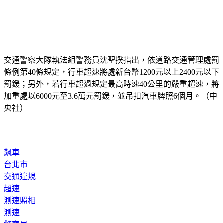
交通警察大隊執法組警務員沈聖揆指出，依道路交通管理處罰
條例第40條規定，行車超速將處新台幣1200元以上2400元以下
罰鍰；另外，若行車超過規定最高時速40公里的嚴重超速，將
加重處以6000元至3.6萬元罰鍰，並吊扣汽車牌照6個月。（中
央社）
飆車
台北市
交通違規
超速
測速照相
測速