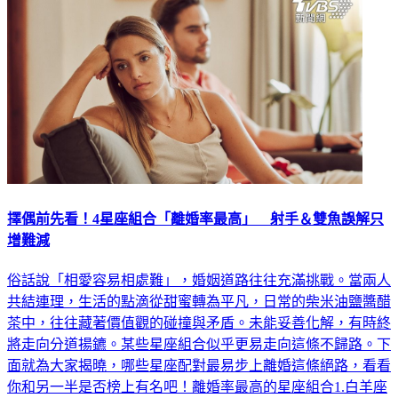
擇偶前先看！4星座組合「離婚率最高」 射手＆雙魚誤解只
增難減
俗話說「相愛容易相處難」，婚姻道路往往充滿挑戰。當兩人
共結連理，生活的點滴從甜蜜轉為平凡，日常的柴米油鹽醬醋
茶中，往往藏著價值觀的碰撞與矛盾。未能妥善化解，有時終
將走向分道揚鑣。某些星座組合似乎更易走向這條不歸路。下
面就為大家揭曉，哪些星座配對最易步上離婚這條絕路，看看
你和另一半是否榜上有名吧！離婚率最高的星座組合1.白羊座