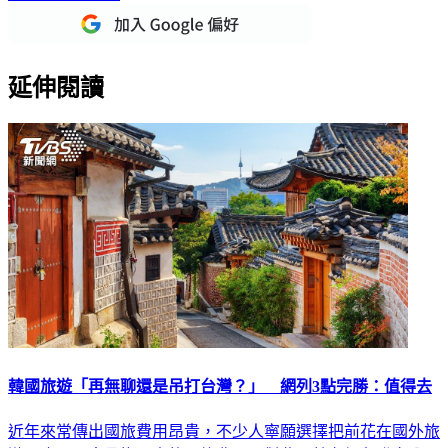
延伸閱讀
韓國旅遊「再無聊還是吊打台灣？」 網列3點完勝：值得去
近年來常傳出國旅費用昂貴，不少人寧願選擇把前花在國外旅