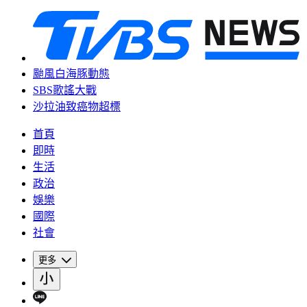
颱風白海豚動態
SBS歌謠大戰
沙拉油致癌物超標
首頁
即時
生活
政治
娛樂
國際
社會
更多