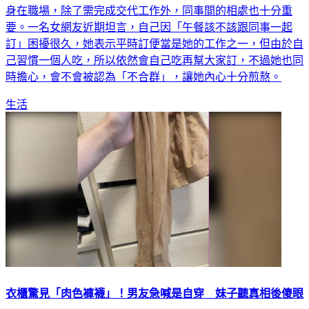
身在職場，除了需完成交代工作外，同事間的相處也十分重
要。一名女網友近期坦言，自己因「午餐該不該跟同事一起
訂」困擾很久，她表示平時訂便當是她的工作之一，但由於自
己習慣一個人吃，所以依然會自己吃再幫大家訂，不過她也同
時擔心，會不會被認為「不合群」，讓她內心十分煎熬。
生活
衣櫃驚見「肉色褲襪」！男友急喊是自穿 妹子聽真相後傻眼