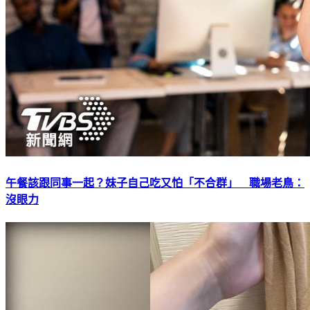
午餐該跟同事一起？妹子自己吃又怕「不合群」 職場老鳥：
沒眼力