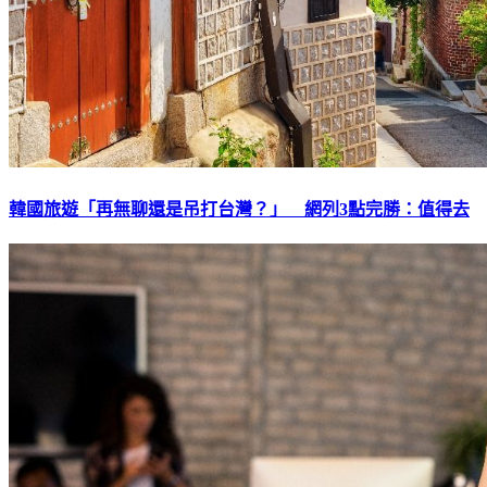
韓國旅遊「再無聊還是吊打台灣？」 網列3點完勝：值得去