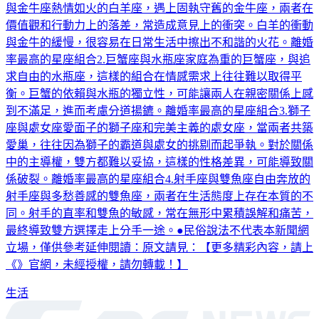
與金牛座熱情如火的白羊座，遇上固執守舊的金牛座，兩者在
價值觀和行動力上的落差，常造成意見上的衝突。白羊的衝動
與金牛的緩慢，很容易在日常生活中擦出不和諧的火花。離婚
率最高的星座組合2.巨蟹座與水瓶座家庭為重的巨蟹座，與追
求自由的水瓶座，這樣的組合在情感需求上往往難以取得平
衡。巨蟹的依賴與水瓶的獨立性，可能讓兩人在親密關係上感
到不滿足，進而考慮分道揚鑣。離婚率最高的星座組合3.獅子
座與處女座愛面子的獅子座和完美主義的處女座，當兩者共築
愛巢，往往因為獅子的霸道與處女的挑剔而起爭執。對於關係
中的主導權，雙方都難以妥協，這樣的性格差異，可能導致關
係破裂。離婚率最高的星座組合4.射手座與雙魚座自由奔放的
射手座與多愁善感的雙魚座，兩者在生活態度上存在本質的不
同。射手的直率和雙魚的敏感，常在無形中累積誤解和痛苦，
最終導致雙方選擇走上分手一途。●民俗說法不代表本新聞網
立場，僅供參考延伸閱讀：原文請見：【更多精彩內容，請上
《》官網，未經授權，請勿轉載！】
生活