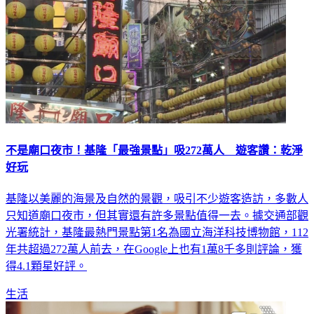
不是廟口夜市！基隆「最強景點」吸272萬人 遊客讚：乾淨
好玩
基隆以美麗的海景及自然的景觀，吸引不少遊客造訪，多數人
只知道廟口夜市，但其實還有許多景點值得一去。據交通部觀
光署統計，基隆最熱門景點第1名為國立海洋科技博物館，112
年共超過272萬人前去，在Google上也有1萬8千多則評論，獲
得4.1顆星好評。
生活