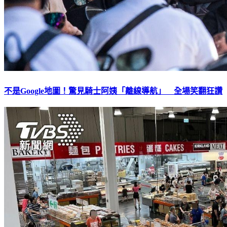
不是Google地圖！驚見騎士阿姨「離線導航」 全場笑翻狂讚