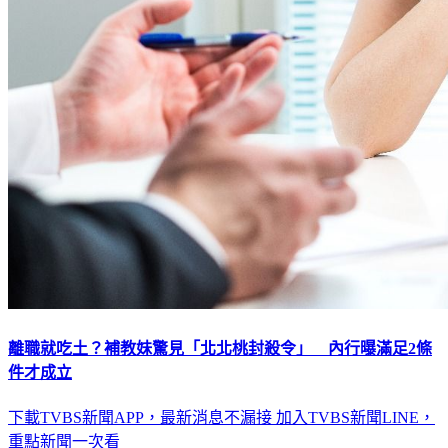
離職就吃土？補教妹驚見「北北桃封殺令」 內行曝滿足2條
件才成立
下載TVBS新聞APP，最新消息不漏接
加入TVBS新聞LINE，
重點新聞一次看