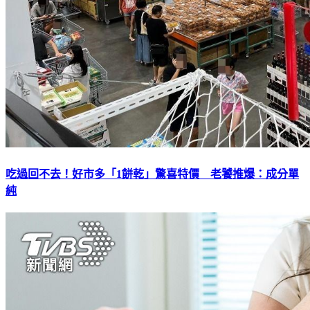
吃過回不去！好市多「1餅乾」驚喜特價 老饕推爆：成分單
純