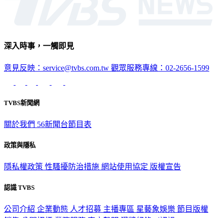
深入時事，一觸即見
意見反映：service@tvbs.com.tw
觀眾服務專線：02-2656-1599
TVBS新聞網
關於我們
56新聞台節目表
政策與隱私
隱私權政策
性騷擾防治措施
網站使用協定
版權宣告
認識 TVBS
公司介紹
企業動態
人才招募
主播專區
星藝象娛樂
節目版權