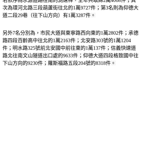
名依序為水源道路往南的測速桿，全年共取締2萬4068件；其
次為環河北路三段葫蘆街往北的1萬9727件；第3名則為仰德大
道二段29巷（往下山方向）有1萬3287件。
另外7名分別為，市民大道與東寧路西向東的1萬2802件；承德
路四段百齡高中往北的1萬2163件；北安路303號的1萬1204
件；明水路325號前北安國中前往東的1萬137件；信義快速道
路北往南文山隧道出口處的9633件；仰德大道四段格致國中往
下山方向的9230件；羅斯福路五段204號的8318件。