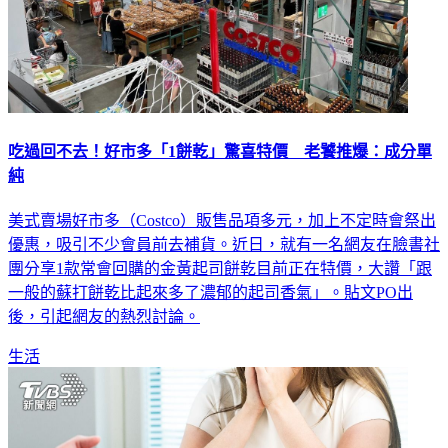
吃過回不去！好市多「1餅乾」驚喜特價 老饕推爆：成分單
純
美式賣場好市多（Costco）販售品項多元，加上不定時會祭出
優惠，吸引不少會員前去補貨。近日，就有一名網友在臉書社
團分享1款常會回購的金黃起司餅乾目前正在特價，大讚「跟
一般的蘇打餅乾比起來多了濃郁的起司香氣」。貼文PO出
後，引起網友的熱烈討論。
生活