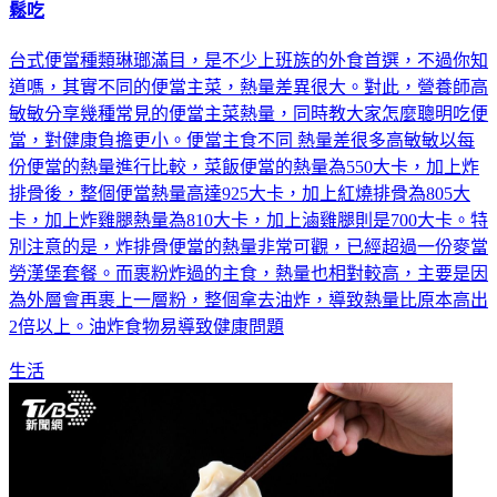
鬆吃
台式便當種類琳瑯滿目，是不少上班族的外食首選，不過你知
道嗎，其實不同的便當主菜，熱量差異很大。對此，營養師高
敏敏分享幾種常見的便當主菜熱量，同時教大家怎麼聰明吃便
當，對健康負擔更小。便當主食不同 熱量差很多高敏敏以每
份便當的熱量進行比較，菜飯便當的熱量為550大卡，加上炸
排骨後，整個便當熱量高達925大卡，加上紅燒排骨為805大
卡，加上炸雞腿熱量為810大卡，加上滷雞腿則是700大卡。特
別注意的是，炸排骨便當的熱量非常可觀，已經超過一份麥當
勞漢堡套餐。而裹粉炸過的主食，熱量也相對較高，主要是因
為外層會再裹上一層粉，整個拿去油炸，導致熱量比原本高出
2倍以上。油炸食物易導致健康問題
生活