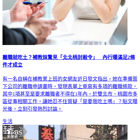
離職就吃土？補教妹驚見「北北桃封殺令」 內行曝滿足2條
件才成立
有一名自稱在補教業上班的女網友近日發文指出，她在準備簽
下公司的離職申請書時，發現表單上竟寫有多項的離職條款，
其中1項甚至是要求離職者不得在1年內，於雙北市、桃園市多
區從事相關工作，讓她忍不住質疑「是要我吃土嗎」？貼文曝
光後，立刻引發熱烈討論。
生活