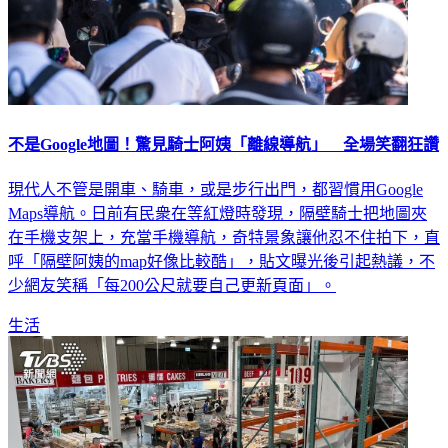
不是Google地圖！驚見騎士阿姨「離線導航」 全場笑翻狂讚
現代人不管是開車、騎車，或是步行出門，都習慣用Google
Maps導航。日前有民衆在等紅燈時發現，隔壁騎士把地圖夾
在手機支架上，充當手機導航，奇特景象讓他忍不住拍下，直
呼「隔壁阿姨的map好像比較酷」，貼文曝光後引起熱議，不
少網友笑稱「每200公尺就要自己更新頁面」。
生活