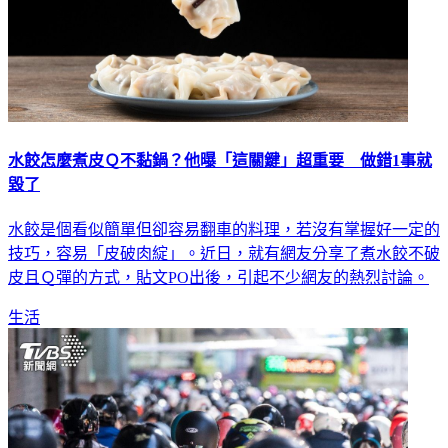
水餃怎麼煮皮Ｑ不黏鍋？他曝「這關鍵」超重要 做錯1事就
毀了
水餃是個看似簡單但卻容易翻車的料理，若沒有掌握好一定的
技巧，容易「皮破肉綻」。近日，就有網友分享了煮水餃不破
皮且Ｑ彈的方式，貼文PO出後，引起不少網友的熱烈討論。
生活