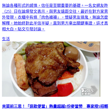
無論各種形式的感情，信任是至關重要的基礎。一名女網友昨
（25）日在論壇發文表示，與男友遠距交往，最近在對方家意
外發現，衣櫃中有條「肉色褲襪」，懷疑男友搞鬼，無論怎麼
解釋，她始終對此半信半疑，直到男方拿出關鍵事證，這才真
相大白。貼文引發討論。
生活
夾菜前三思！「這款便當」熱量超越1份麥當勞 專家授5招輕