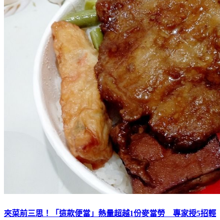
夾菜前三思！「這款便當」熱量超越1份麥當勞 專家授5招輕