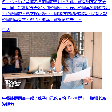
遊，也不願意承擔昂貴的國旅費用。對此，就有網友發文分
享，同事說暑假要帶家人到韓國玩，更表示韓國再無聊還是吊
打台灣國旅。貼文PO出後，引起網友的熱烈討論，就有人說
韓國四季有雪、櫻花、楓葉，就很值得去了。
生活
午餐該跟同事一起？妹子自己吃又怕「不合群」 職場老鳥：
沒眼力