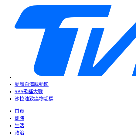
颱風白海豚動態
SBS歌謠大戰
沙拉油致癌物超標
首頁
即時
生活
政治