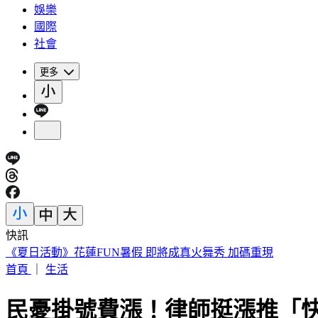
娛樂
國際
社會
更多
快訊
《夏日活動》花蓮FUN暑假 即將成真火舞秀 加碼重現
首頁
｜
生活
民憂掛號費漲！律師挺漲推「