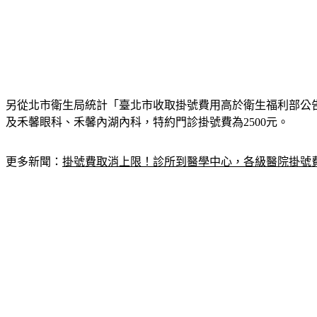
另從北市衛生局統計「臺北市收取掛號費用高於衛生福利部公告
及禾馨眼科、禾馨內湖內科，特約門診掛號費為2500元。
更多新聞：
掛號費取消上限！診所到醫學中心，各級醫院掛號