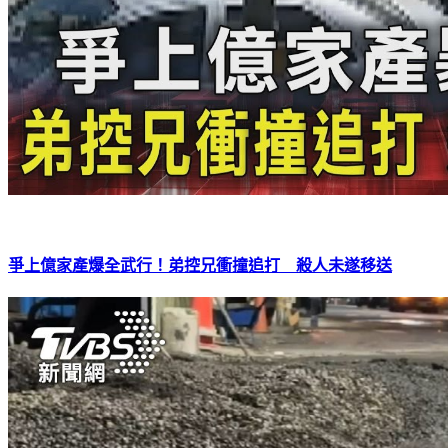
爭上億家產爆全武行！弟控兄衝撞追打 殺人未遂移送