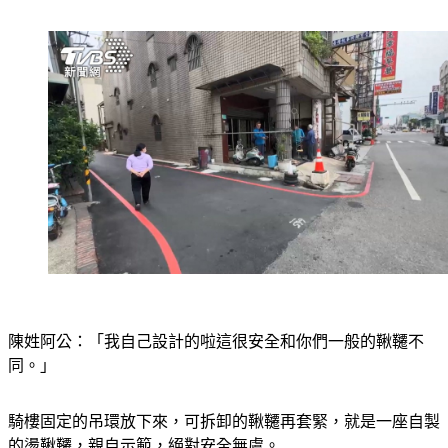
陳姓阿公：「我自己設計的啦這很安全和你們一般的鞦韆不
同。」
騎樓固定的吊環放下來，可拆卸的鞦韆再套緊，就是一座自製
的盪鞦韆，親自示範，絕對安全無虞。