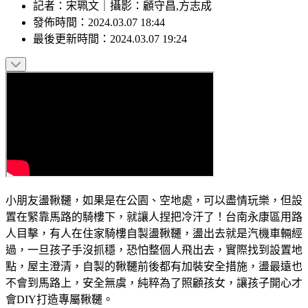
記者
：
宋珮文
｜
攝影
：
顧守昌,方志成
發佈時間：
2024.03.07 18:44
最後更新時間：
2024.03.07 19:24
小朋友盪鞦韆，如果是在公園、空地處，可以盡情玩樂，但設
置在緊靠馬路的騎樓下，就讓人捏把冷汗了！台南永康區用路
人目擊，有人在住家騎樓自製盪鞦韆，盪出去就是汽機車輛經
過，一旦孩子手沒抓穩，恐怕整個人飛出去，實際找到設置地
點，屋主澄清，自製的鞦韆前後都有加裝安全措施，盪最遠也
不會到馬路上，安全無虞，純粹為了照顧孩女，讓孩子開心才
會DIY打造專屬鞦韆。