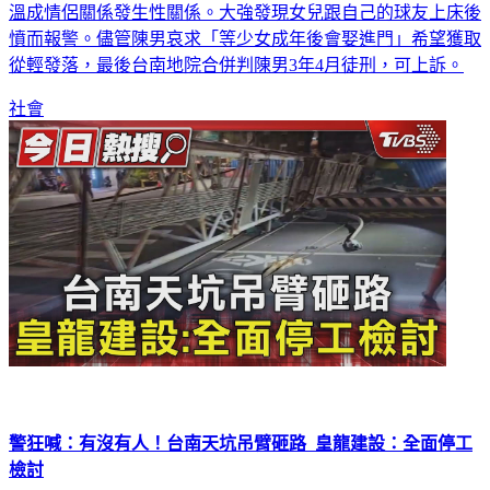
溫成情侶關係發生性關係。大強發現女兒跟自己的球友上床後
憤而報警。儘管陳男哀求「等少女成年後會娶進門」希望獲取
從輕發落，最後台南地院合併判陳男3年4月徒刑，可上訴。
社會
警狂喊：有沒有人！台南天坑吊臂砸路 皇龍建設：全面停工
檢討