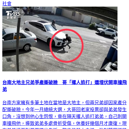
社會
台南大地主兄弟爭產撕破臉 哥「撂人追打」還埋伏開車撞飛
弟
台南方家擁有多筆土地在當地是大地主，但兩兄弟卻因家產分
配撕破臉。今年一月總統大選，大哥回老家投票卻與弟弟發生
口角，沒想到他心生怨恨，竟在隔天撂人追打弟弟，自己則開
車撞飛他，導致弟弟多處骨折受傷，休養好幾個月才康復。現