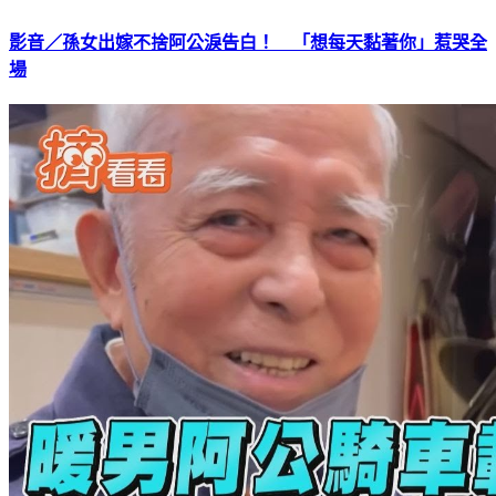
影音／孫女出嫁不捨阿公淚告白！ 「想每天黏著你」惹哭全
場