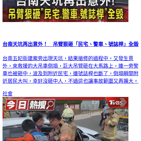
台南天坑再出意外！ 吊臂狠砸「民宅、警車、號誌桿」全毀
台南五妃街建案旁出現天坑，結果搶修的過程中，又發生意
外，來救援的大吊車倒塌，巨大吊臂砸在大馬路上，連一旁警
車也被砸中，波及到附近民宅，連號誌桿也斷了，倒塌瞬間附
近居民大叫，幸好沒砸中人，不過這也讓事故範圍又再擴大。
社會