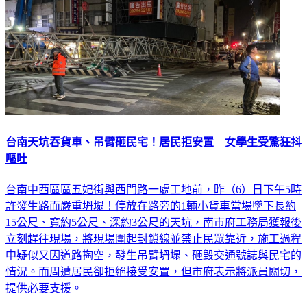
台南天坑吞貨車、吊臂砸民宅！居民拒安置 女學生受驚狂抖
嘔吐
台南中西區區五妃街與西門路一處工地前，昨（6）日下午5時
許發生路面嚴重坍塌！停放在路旁的1輛小貨車當場墜下長約
15公尺、寬約5公尺、深約3公尺的天坑，南市府工務局獲報後
立刻趕往現場，將現場圍起封鎖線並禁止民眾靠近，施工過程
中疑似又因道路掏空，發生吊臂坍塌、砸毀交通號誌與民宅的
情況。而周遭居民卻拒絕接受安置，但市府表示將派員關切，
提供必要支援。