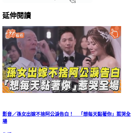
延伸閱讀
影音／孫女出嫁不捨阿公淚告白！ 「想每天黏著你」惹哭全
場