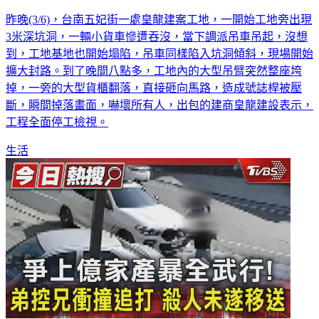
昨晚(3/6)，台南五妃街一處皇龍建案工地，一開始工地旁出現
3米深坑洞，一輛小貨車慘遭吞沒，當下調派吊車吊起，沒想
到，工地基地也開始塌陷，吊車同樣陷入坑洞傾斜，現場開始
擴大封路。到了晚間八點多，工地內的大型吊臂突然整座垮
掉，一旁的大型貨櫃翻落，直接砸向馬路，造成號誌桿被壓
斷，瞬間掉落畫面，嚇壞所有人，出包的建商皇龍建設表示，
工程全面停工檢視。
生活