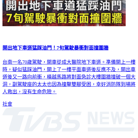
開出地下車道猛踩油門！7旬駕駛暴衝對面撞圍牆
台南一名70歲駕駛，開車從成大醫院地下車道。準備開上一樓
時，疑似猛踩油門，開上了一樓平面車道後反應不及，開出車
道後又一路向前衝，橫越馬路將對面急診大樓圍牆撞破一個大
洞，副駕駛座的太太也因為撞擊雙腳受困，幸好消防隊到場將
人救出，沒有生命危險。
社會