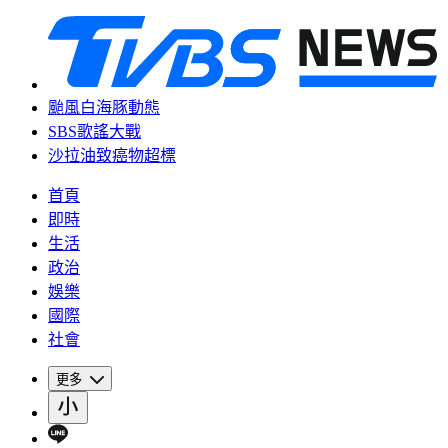
颱風白海豚動態
SBS歌謠大戰
沙拉油致癌物超標
首頁
即時
生活
政治
娛樂
國際
社會
更多