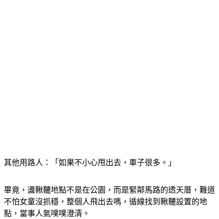
其他用路人：「如果不小心甩出去，車子很多。」
畢竟，盪鞦韆地點不是在公園，而是緊鄰馬路的透天厝，難道
不怕女童沒抓穩，整個人飛出去嗎，循線找到鞦韆設置的地
點，當事人氣噗噗澄清。