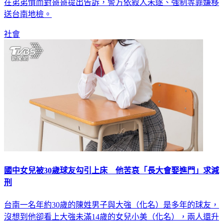
在弟弟憤而對哥哥提出告訴，警方依殺人未遂、強制等罪嫌移
送台南地檢。
社會
國中女兒被30歲球友勾引上床 他苦哀「長大會娶進門」求減
刑
台南一名年約30歲的陳姓男子與大強（化名）是多年的球友，
沒想到他卻看上大強未滿14歲的女兒小美（化名），兩人還升