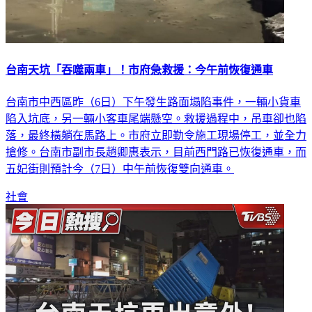
台南天坑「吞噬兩車」！市府急救援：今午前恢復通車
台南市中西區昨（6日）下午發生路面塌陷事件，一輛小貨車
陷入坑底，另一輛小客車尾端懸空。救援過程中，吊車卻也陷
落，最終橫躺在馬路上。市府立即勒令施工現場停工，並全力
搶修。台南市副市長趙卿惠表示，目前西門路已恢復通車，而
五妃街則預計今（7日）中午前恢復雙向通車。
社會