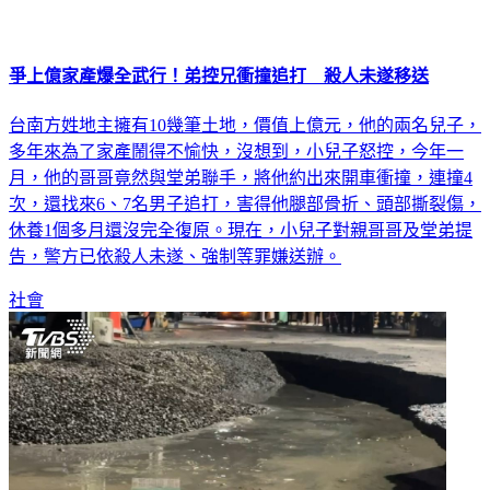
爭上億家產爆全武行！弟控兄衝撞追打 殺人未遂移送
台南方姓地主擁有10幾筆土地，價值上億元，他的兩名兒子，
多年來為了家產鬧得不愉快，沒想到，小兒子怒控，今年一
月，他的哥哥竟然與堂弟聯手，將他約出來開車衝撞，連撞4
次，還找來6、7名男子追打，害得他腿部骨折、頭部撕裂傷，
休養1個多月還沒完全復原。現在，小兒子對親哥哥及堂弟提
告，警方已依殺人未遂、強制等罪嫌送辦。
社會