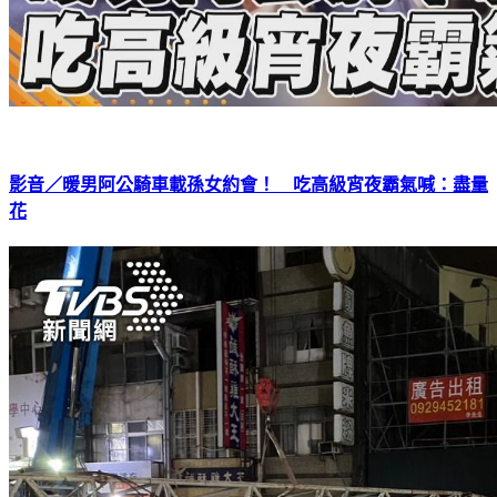
影音／暖男阿公騎車載孫女約會！ 吃高級宵夜霸氣喊：盡量
花