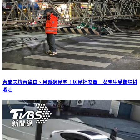
台南天坑吞貨車、吊臂砸民宅！居民拒安置 女學生受驚狂抖
嘔吐