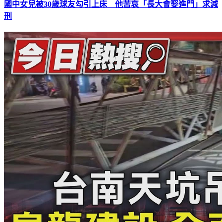
國中女兒被30歲球友勾引上床 他苦哀「長大會娶進門」求減
刑