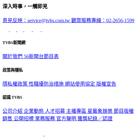
深入時事，一觸即見
意見反映：service@tvbs.com.tw
觀眾服務專線：02-2656-1599
TVBS新聞網
關於我們
56新聞台節目表
政策與隱私
隱私權政策
性騷擾防治措施
網站使用協定
版權宣告
認識 TVBS
公司介紹
企業動態
人才招募
主播專區
星藝象娛樂
節目版權
銷售
公開招標
業務服務
官方聲明
獲獎紀錄／認證