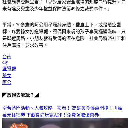
社會局專委陳宜君：「兒少居家安全環境的知能尚待提升，尚
未有違反兒童及少年權益保障法第49條之裁罰事件。」
平常，70多歲的阿公用吊環練身體，垂直上下，或是懸空翻
轉，疼愛孫女打造鞦韆，讓偶爾來玩的孩子享受擺盪滋味，只
是鄰近馬路，小朋友就有受傷的潛在危險，社會局將派社工和
住戶溝通，要求改善。
台南
diy
盪鞦韆
孫女
阿公
◤放假去哪玩？◢
全台熱門活動、人氣攻略一次看！
高雄美食優惠開搶！再抽
萬元住宿券
下載食尚玩家APP！免費領取優惠券