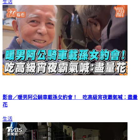
生活
影音／暖男阿公騎車載孫女約會！ 吃高級宵夜霸氣喊：盡量
花
生活