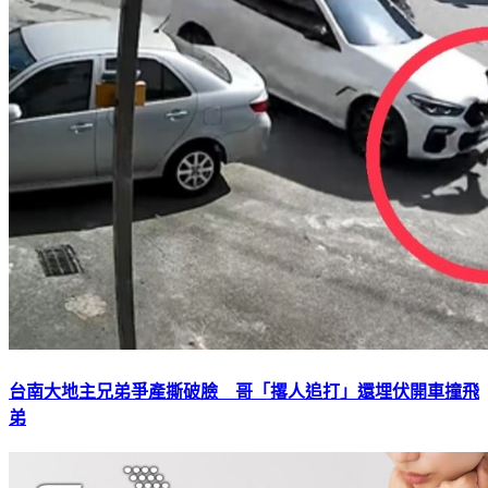
台南大地主兄弟爭產撕破臉 哥「撂人追打」還埋伏開車撞飛
弟