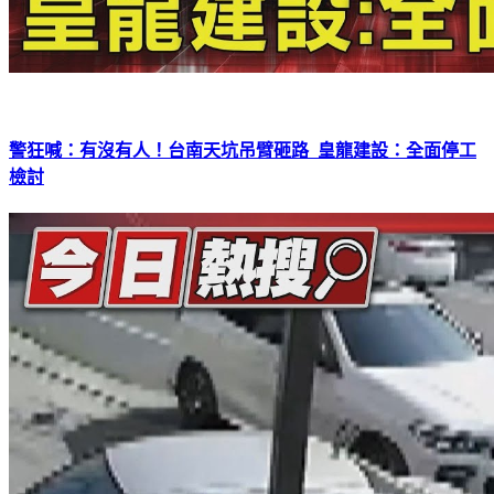
警狂喊：有沒有人！台南天坑吊臂砸路 皇龍建設：全面停工
檢討