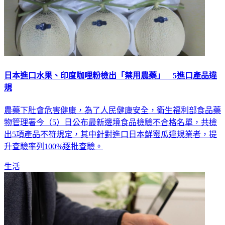
日本進口水果、印度咖哩粉檢出「禁用農藥」 5進口產品違
規
農藥下肚會危害健康，為了人民健康安全，衛生福利部食品藥
物管理署今（5）日公布最新邊境食品檢驗不合格名單，共檢
出5項產品不符規定，其中針對進口日本鮮蜜瓜違規業者，提
升查驗率列100%逐批查驗。
生活