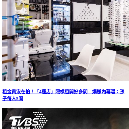
租金貴沒在怕！「4種店」照樣租開好多間 爆賺內幕曝：孫
子每人5間