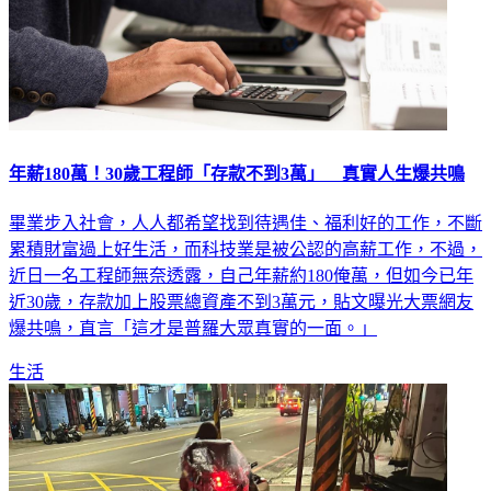
年薪180萬！30歲工程師「存款不到3萬」 真實人生爆共鳴
畢業步入社會，人人都希望找到待遇佳、福利好的工作，不斷
累積財富過上好生活，而科技業是被公認的高薪工作，不過，
近日一名工程師無奈透露，自己年薪約180俺萬，但如今已年
近30歲，存款加上股票總資產不到3萬元，貼文曝光大票網友
爆共鳴，直言「這才是普羅大眾真實的一面。」
生活