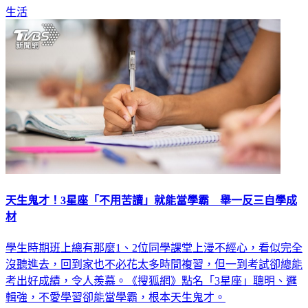
生活
天生鬼才！3星座「不用苦讀」就能當學霸 舉一反三自學成
材
學生時期班上總有那麼1、2位同學課堂上漫不經心，看似完全
沒聽進去，回到家也不必花太多時間複習，但一到考試卻總能
考出好成績，令人羨慕。《搜狐網》點名「3星座」聰明、邏
輯強，不愛學習卻能當學霸，根本天生鬼才。