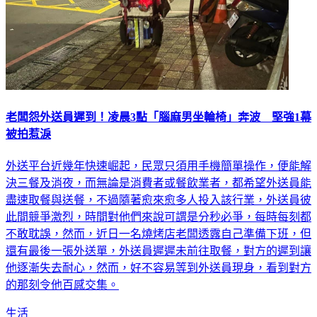
老闆怨外送員遲到！凌晨3點「腦麻男坐輪椅」奔波 堅強1幕
被拍惹淚
外送平台近幾年快速崛起，民眾只須用手機簡單操作，便能解
決三餐及消夜，而無論是消費者或餐飲業者，都希望外送員能
盡速取餐與送餐，不過隨著愈來愈多人投入該行業，外送員彼
此間競爭激烈，時間對他們來說可謂是分秒必爭，每時每刻都
不敢耽誤，然而，近日一名燒烤店老闆透露自己準備下班，但
還有最後一張外送單，外送員遲遲未前往取餐，對方的遲到讓
他逐漸失去耐心，然而，好不容易等到外送員現身，看到對方
的那刻令他百感交集。
生活