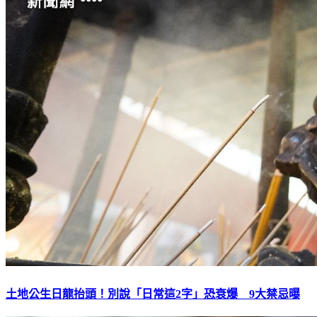
土地公生日龍抬頭！別說「日常這2字」恐衰爆 9大禁忌曝