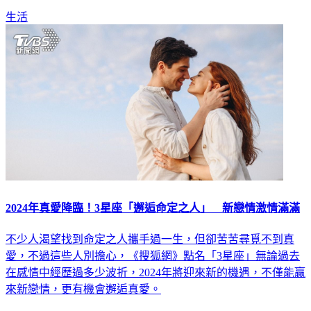
生活
2024年真愛降臨！3星座「邂逅命定之人」 新戀情激情滿滿
不少人渴望找到命定之人攜手過一生，但卻苦苦尋覓不到真
愛，不過這些人別擔心，《搜狐網》點名「3星座」無論過去
在感情中經歷過多少波折，2024年將迎來新的機遇，不僅能贏
來新戀情，更有機會邂逅真愛。