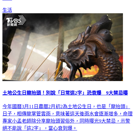
生活
土地公生日龍抬頭！別說「日常這2字」恐衰爆 9大禁忌曝
今年國曆3月11日農曆2月初2為土地公生日，也是「龍抬頭」
日子，相傳龍掌管雲雨，意味著這天後雨水會逐漸增多，命理
專家小孟老師除分享龍抬頭習俗外，同時曝光9大禁忌，示警
絕不能說「這2字」，當心衰到爆。