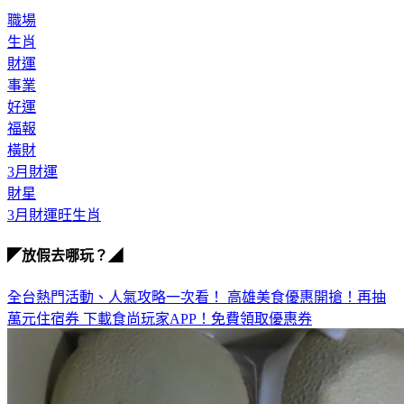
職場
生肖
財運
事業
好運
福報
橫財
3月財運
財星
3月財運旺生肖
◤放假去哪玩？◢
全台熱門活動、人氣攻略一次看！
高雄美食優惠開搶！再抽
萬元住宿券
下載食尚玩家APP！免費領取優惠券