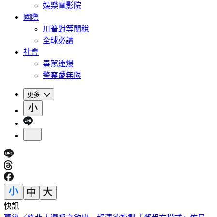
娛樂電影院
國際
川普對等關稅
全球必讀
社會
毒駕連爆
警察愛無限
更多
快訊