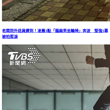
老闆怨外送員遲到！凌晨3點「腦麻男坐輪椅」奔波 堅強1幕
被拍惹淚