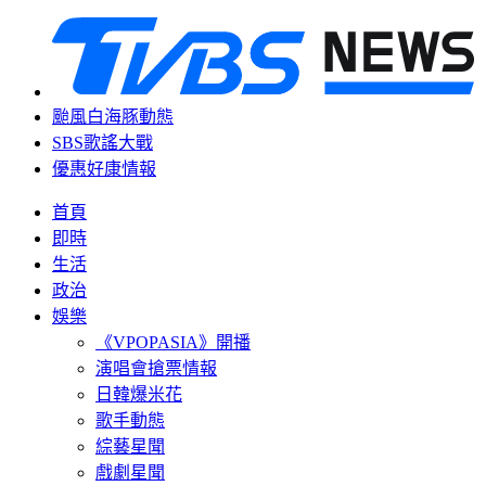
颱風白海豚動態
SBS歌謠大戰
優惠好康情報
首頁
即時
生活
政治
娛樂
《VPOPASIA》開播
演唱會搶票情報
日韓爆米花
歌手動態
綜藝星聞
戲劇星聞