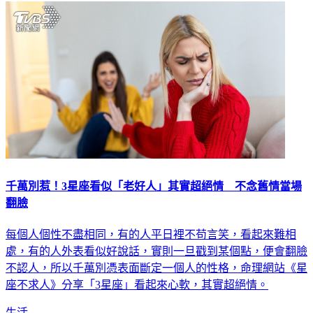
千萬別惹！3星座看似「老好人」其實超絕情 不念舊情當場
翻臉
每個人個性不盡相同，有的人平日裡不苟言笑，看起來難相
處，有的人外表看似好說話，實則一旦戳到某個點，便會翻臉
不認人，所以千萬別憑表面斷定一個人的性格，命理網站《星
座不求人》分享「3星座」看起來心軟，其實超絕情。
生活