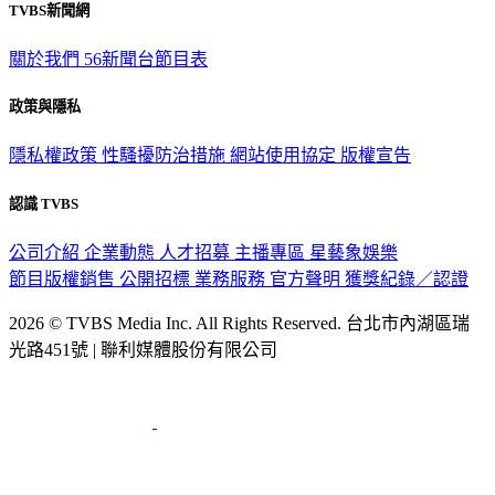
TVBS新聞網
關於我們
56新聞台節目表
政策與隱私
隱私權政策
性騷擾防治措施
網站使用協定
版權宣告
認識 TVBS
公司介紹
企業動態
人才招募
主播專區
星藝象娛樂
節目版權銷售
公開招標
業務服務
官方聲明
獲獎紀錄／認證
2026 © TVBS Media Inc. All Rights Reserved. 台北市內湖區瑞
光路451號 | 聯利媒體股份有限公司