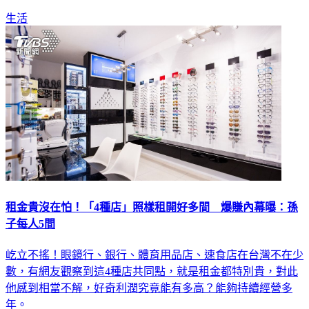
生活
租金貴沒在怕！「4種店」照樣租開好多間 爆賺內幕曝：孫
子每人5間
屹立不搖！眼鏡行、銀行、體育用品店、速食店在台灣不在少
數，有網友觀察到這4種店共同點，就是租金都特別貴，對此
他感到相當不解，好奇利潤究竟能有多高？能夠持續經營多
年。