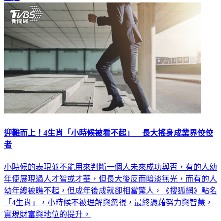
迎難而上！4生肖「小時候被看不起」 長大搖身成業界佼佼
者
小時候的表現並不能用來判斷一個人未來成功與否，有的人幼
年便展現過人才智或才華，但長大後反而暗淡無光，而有的人
幼年總被瞧不起，但成年後成就卻相當驚人，《搜狐網》點名
「4生肖」，小時候不被理解與忽視，最終憑藉努力與智慧，
實現財富與地位的提升。