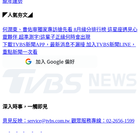
龍年運勢
◤人氣夯文◢
何潤東、曹佑寧獨家專訪搶先看
8月緣分排行榜 這星座遇見心
靈夥伴
超準測字!這輩子正緣何時會出現
下載TVBS新聞APP，最新消息不漏接
加入TVBS新聞LINE，
重點新聞一次看
深入時事，一觸即見
意見反映：service@tvbs.com.tw
觀眾服務專線：02-2656-1599