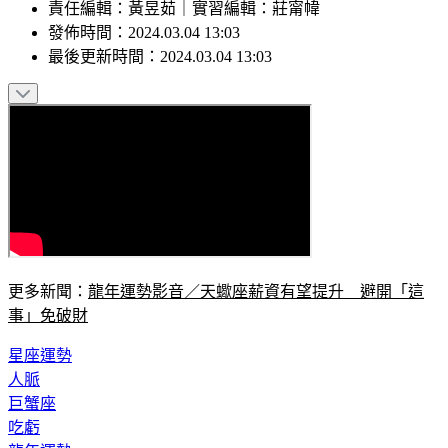
責任編輯
：
黃昱茹
｜
實習編輯
：
莊甯幃
發佈時間：
2024.03.04 13:03
最後更新時間：
2024.03.04 13:03
更多新聞：
龍年運勢影音／天蠍座薪資有望提升　避開「這
事」免破財
星座運勢
人脈
巨蟹座
吃虧