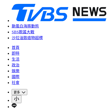
颱風白海豚動態
SBS歌謠大戰
沙拉油致癌物超標
首頁
即時
生活
政治
娛樂
國際
社會
更多