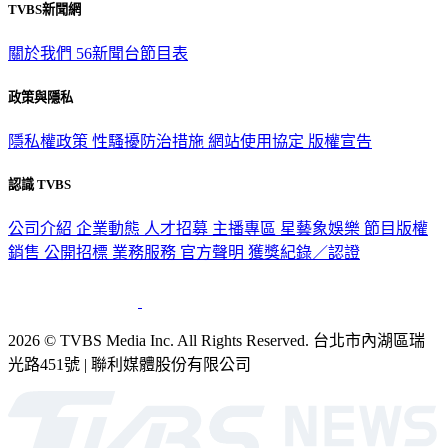
TVBS新聞網
關於我們
56新聞台節目表
政策與隱私
隱私權政策
性騷擾防治措施
網站使用協定
版權宣告
認識 TVBS
公司介紹
企業動態
人才招募
主播專區
星藝象娛樂
節目版權
銷售
公開招標
業務服務
官方聲明
獲獎紀錄／認證
2026 © TVBS Media Inc. All Rights Reserved. 台北市內湖區瑞
光路451號 | 聯利媒體股份有限公司