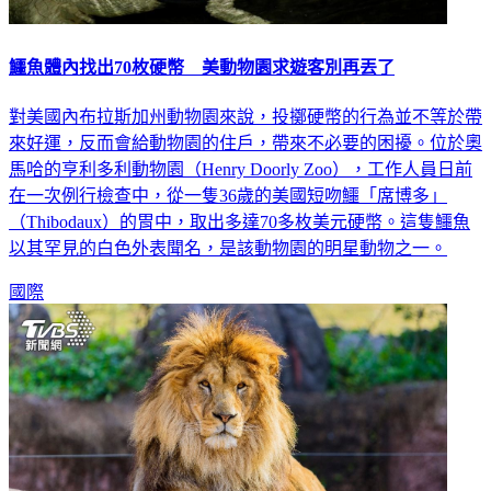
鱷魚體內找出70枚硬幣 美動物園求遊客別再丟了
對美國內布拉斯加州動物園來說，投擲硬幣的行為並不等於帶
來好運，反而會給動物園的住戶，帶來不必要的困擾。位於奧
馬哈的亨利多利動物園（Henry Doorly Zoo），工作人員日前
在一次例行檢查中，從一隻36歲的美國短吻鱷「席博多」
（Thibodaux）的胃中，取出多達70多枚美元硬幣。這隻鱷魚
以其罕見的白色外表聞名，是該動物園的明星動物之一。
國際