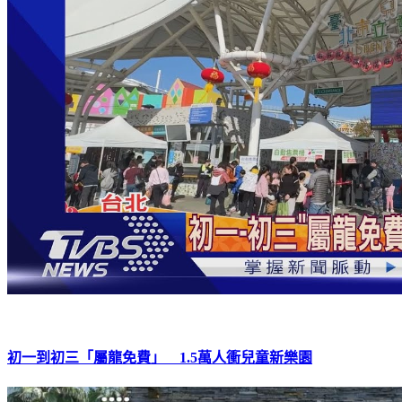
初一到初三「屬龍免費」 1.5萬人衝兒童新樂園