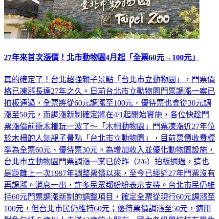
27年來首次漲價！北市動物園4月起「全票60元→100元」
真的確定了！台北超強親子景點「台北市立動物園」，門票價
格已凍漲長達27年之久。日前台北市立動物園門票調漲一案已
拍板通過，全票將從60元調漲至100元，優待票也會從30元調
漲至50元，而調漲新制確定將在4/1起開始實施，各位快趁門
票漲價前衝木柵玩一波了～「木柵動物園」門票凍漲近27年位
於木柵的人氣親子景點「台北市立動物園」，目前票價收費標
準為全票60元、優待票30元。為增加收入並優化動物園設施，
台北市立動物園門票調漲一案已於昨（2/6）拍板通過，這也
是距離上一次1997年調整票價以來，至今已經近27年門票沒有
再調漲。消息一出，許多民眾都紛紛表示支持。台北市民仍維
持60元門票調漲新制的調整項目，確定全票從現行60元調漲至
100元，但台北市民仍維持60元；優待票價調漲至50元，適用