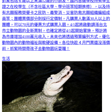
對象包括６歲以上未滿12歲的小朋友、國內各級學校持有學生
證之在校學生（不含社區大學、學分班等短期進修），以及持
有志願服務榮譽卡之民防、義警消、災害防救志願組織編組成
員等；團體票價部分則採行定價制，凡購票人數滿30人以上的
團體，可以70元的優惠方式購票入園。4/1起將啟動調漲台北
市立動物園的全新票制，也確定將從4/1起開始實施，預計將
為市庫增加4100萬元收入，未來也將透過預算編列方式，優化
動物園內的動物福祉與軟硬設備。各位快趁４月門票還沒漲價
前，抓緊時間帶孩子去動物園玩耍囉！
生活