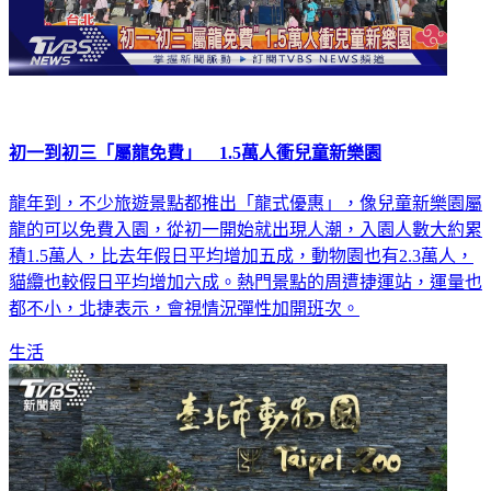
初一到初三「屬龍免費」 1.5萬人衝兒童新樂園
龍年到，不少旅遊景點都推出「龍式優惠」，像兒童新樂園屬
龍的可以免費入園，從初一開始就出現人潮，入園人數大約累
積1.5萬人，比去年假日平均增加五成，動物園也有2.3萬人，
貓纜也較假日平均增加六成。熱門景點的周遭捷運站，運量也
都不小，北捷表示，會視情況彈性加開班次。
生活