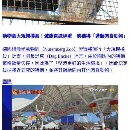
動物園大規模撲殺！滅族直送隔壁 德狒狒「遭餵肉食動物」
德國紐倫堡動物園（Nuremberg Zoo）證實將施行「大規模撲
殺」計畫，園長恩克（Dag Encke）坦言，由於園區內的狒狒
繁殖數量失控，因此為了「塑造更好的生活環境」，因此決定
殺掉將近五成的狒狒，並將其餵給園內其他肉食動物。
國際