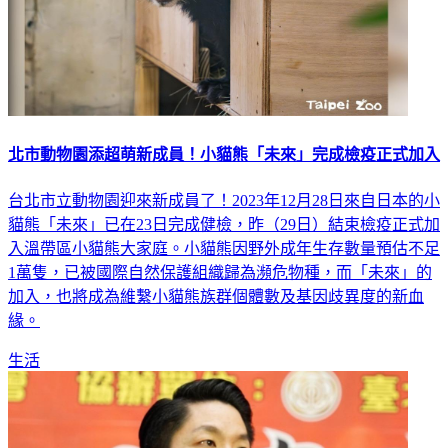
北市動物園添超萌新成員！小貓熊「未來」完成檢疫正式加入
台北市立動物園迎來新成員了！2023年12月28日來自日本的小
貓熊「未來」已在23日完成健檢，昨（29日）結束檢疫正式加
入溫帶區小貓熊大家庭。小貓熊因野外成年生存數量預估不足
1萬隻，已被國際自然保護組織歸為瀕危物種，而「未來」的
加入，也將成為維繫小貓熊族群個體數及基因歧異度的新血
緣。
生活