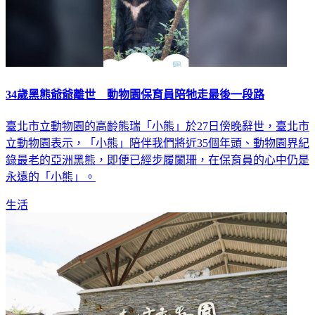
34歲黑熊爺爺離世 動物園保育員陪牠走最後一段路
臺北市立動物園的高齡熊瑞「小熊」於27日傍晚辭世，臺北市
立動物園表示，「小熊」陪伴我們將近35個年頭、動物園界紀
錄最老的亞洲黑熊，即便已經步履闌珊，在保育員的心中仍是
永遠的「小熊」。
生活