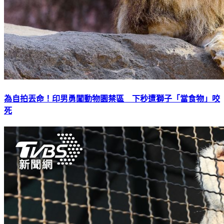
為自拍丟命！印男勇闖動物園禁區 下秒遭獅子「當食物」咬
死