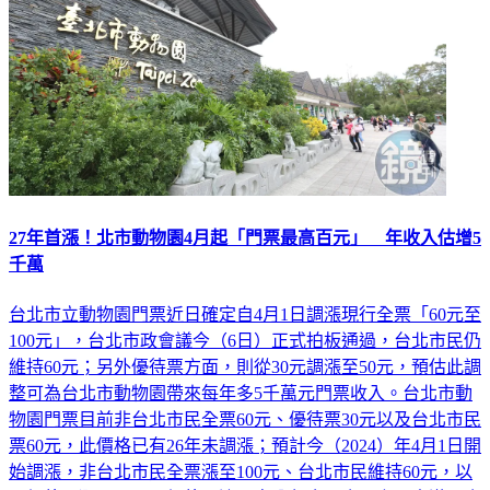
27年首漲！北市動物園4月起「門票最高百元」 年收入估增5
千萬
台北市立動物園門票近日確定自4月1日調漲現行全票「60元至
100元」，台北市政會議今（6日）正式拍板通過，台北市民仍
維持60元；另外優待票方面，則從30元調漲至50元，預估此調
整可為台北市動物園帶來每年多5千萬元門票收入。台北市動
物園門票目前非台北市民全票60元、優待票30元以及台北市民
票60元，此價格已有26年未調漲；預計今（2024）年4月1日開
始調漲，非台北市民全票漲至100元、台北市民維持60元，以