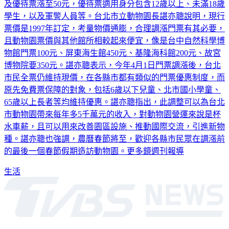
及優待票漲至50元，優待票適用身分包含12歲以上、未滿18歲
學生，以及軍警人員等。台北市立動物園長諶亦聰說明，現行
票價是1997年訂定，考量物價通膨，合理調漲門票有其必要，
且動物園票價與其他館所相較起來便宜，像是台中自然科學博
物館門票100元、屏東海生館450元、基隆海科館200元、故宮
博物院要350元。諶亦聰表示，今年4月1日門票調漲後，台北
市民全票仍維持現價，在各縣市都有類似的門票優惠制度，而
原先免費票保障的對象，包括6歲以下兒童、北市國小學童、
65歲以上長者等均維持優惠。諶亦聰指出，此調整可以為台北
市動物園帶來每年多5千萬元的收入，對動物園營運來說是杯
水車薪，且可以用來改善園區設施、推動國際交流，引進新物
種。諶亦聰也強調，農曆春節將至，歡迎各縣市民眾在調漲前
的最後一個春節假期造訪動物園。更多鏡週刊報導
生活