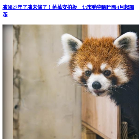
凍漲27年了凍未條了！蔣萬安拍板 北市動物園門票4月起調
漲