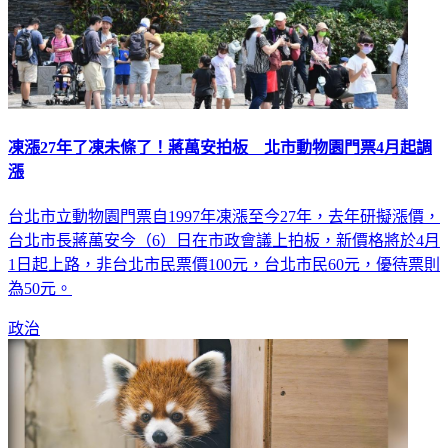
凍漲27年了凍未條了！蔣萬安拍板 北市動物園門票4月起調
漲
台北市立動物園門票自1997年凍漲至今27年，去年研擬漲價，
台北市長蔣萬安今（6）日在市政會議上拍板，新價格將於4月
1日起上路，非台北市民票價100元，台北市民60元，優待票則
為50元。
政治