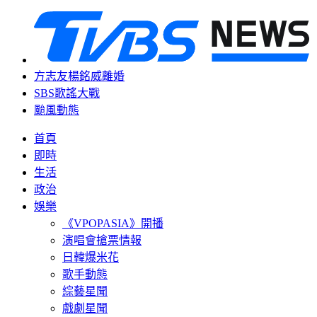
方志友楊銘威離婚
SBS歌謠大戰
颱風動態
首頁
即時
生活
政治
娛樂
《VPOPASIA》開播
演唱會搶票情報
日韓爆米花
歌手動態
綜藝星聞
戲劇星聞