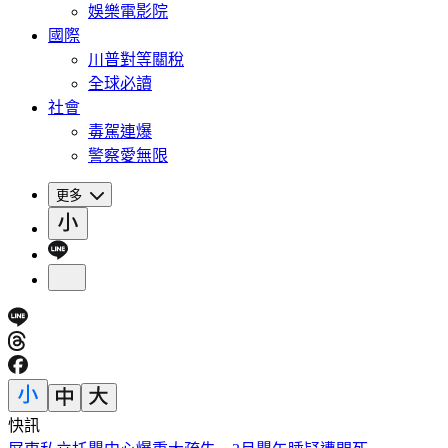
娛樂電影院
國際
川普對等關稅
全球必讀
社會
毒駕連爆
警察愛無限
更多
快訊