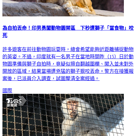
為自拍丟命！印男勇闖動物園禁區 下秒遭獅子「當食物」咬
死
許多遊客在前往動物園玩耍時，總會希望能夠近距離捕捉動物
的英姿。不過，印度就有一名男子在當地時間昨（15）日於動
物園準備與獅子自拍時，竟疑似擅自翻越圍欄、闖入並未對外
開放的區域，結果當場遭兇猛的獅子狠咬丟命。警方在接獲報
案後，已派員介入調查，試圖釐清全案經過。
國際