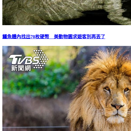
鱷魚體內找出70枚硬幣 美動物園求遊客別再丟了