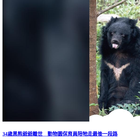
34歲黑熊爺爺離世 動物園保育員陪牠走最後一段路