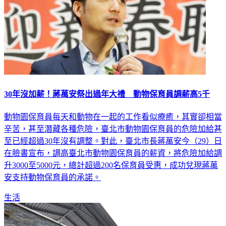
30年沒加薪！蔣萬安祭出過年大禮 動物保育員調薪高5千
動物園保育員每天和動物在一起的工作看似療癒，其實卻相當
辛苦，甚至潛藏各種危險，臺北市動物園保育員的危險加給甚
至已經超過30年沒有調整。對此，臺北市長蔣萬安今（29）日
在臉書宣布，調高臺北市動物園保育員的薪資，將危險加給調
升3000至5000元，總計超過200名保育員受惠，成功兌現蔣萬
安支持動物保育員的承諾。
生活