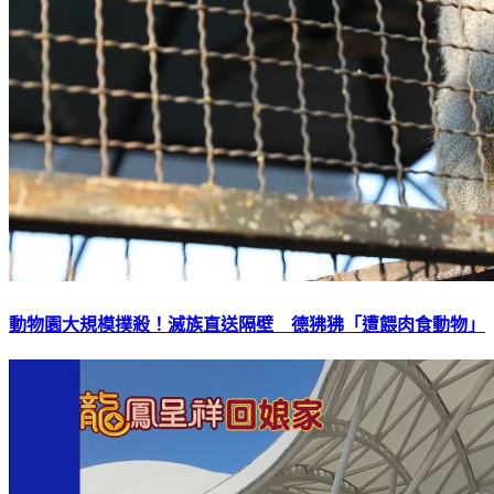
動物園大規模撲殺！滅族直送隔壁 德狒狒「遭餵肉食動物」